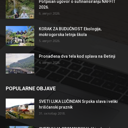
Potpisan ugovor o sufinansiranju NAFFIT
2026.
6. август 2026.
KORAK ZA BUDUĆNOST Ekologija,
mokrogorska letnja škola
5. август 2026.
Pronađena dva tela kod splava na Đetinji
4. август 2026.
POPULARNE OBJAVE
SVETI LUKA LUČINDAN Srpska slava i veliki
hrišćanski praznik
31. октобар 2018.