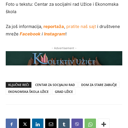
Foto u tekstu: Centar za socijalni rad Užice i Ekonomska
škola
Za još informacija,
reportaža
,
pratite naš sajt
i društvene
mreže
Facebook
i
Instagram
!
- Advertisement -
KLJUČNE REČI
CENTAR ZA SOCIJALNI RAD
DOM ZA STARE ZABUČJE
EKONOMSKA ŠKOLA UŽICE
GRAD UŽICE