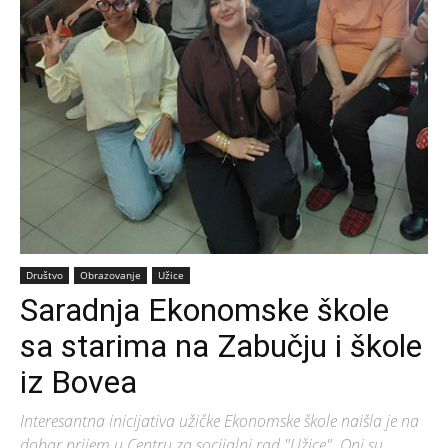
Društvo
Obrazovanje
Užice
Saradnja Ekonomske škole
sa starima na Zabučju i škole
iz Bovea
Interesantna inicijativa užičke Ekonomske škole naišla je na
dobar prijem u Centru za socijalni rad "Užice". Oni su