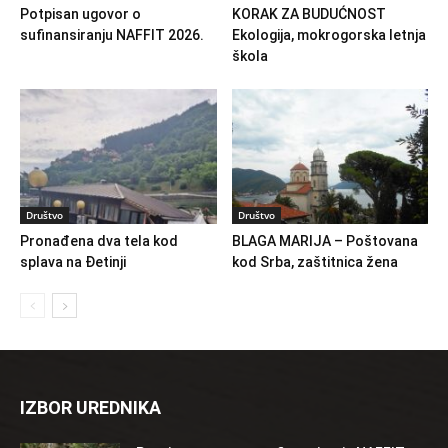
Potpisan ugovor o
KORAK ZA BUDUĆNOST
sufinansiranju NAFFIT 2026.
Ekologija, mokrogorska letnja
škola
Društvo
Društvo
Pronađena dva tela kod
BLAGA MARIJA – Poštovana
splava na Đetinji
kod Srba, zaštitnica žena
IZBOR UREDNIKA