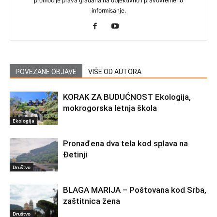
promocije prava građana na objektivno i pravovremeno
informisanje.
POVEZANE OBJAVE
VIŠE OD AUTORA
KORAK ZA BUDUĆNOST Ekologija,
mokrogorska letnja škola
Ekologija
Pronađena dva tela kod splava na
Đetinji
Društvo
BLAGA MARIJA – Poštovana kod Srba,
zaštitnica žena
Društvo