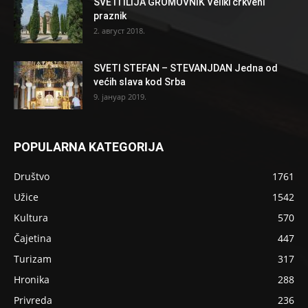
SVETI ILIJA GROMOVNIK Veliki crkveni
praznik
2. август 2018.
SVETI STEFAN – STEVANJDAN Jedna od
većih slava kod Srba
9. јануар 2019.
POPULARNA KATEGORIJA
Društvo
1761
Užice
1542
Kultura
570
Čajetina
447
Turizam
317
Hronika
288
Privreda
236