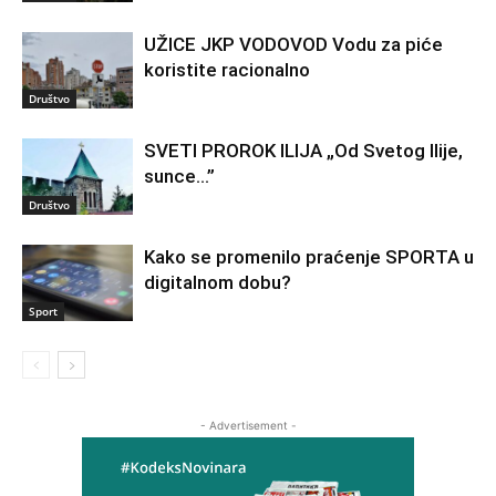
UŽICE JKP VODOVOD Vodu za piće
koristite racionalno
Društvo
SVETI PROROK ILIJA „Od Svetog Ilije,
sunce…”
Društvo
Kako se promenilo praćenje SPORTA u
digitalnom dobu?
Sport
- Advertisement -