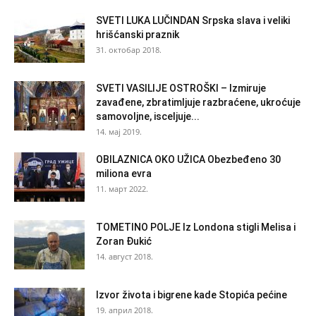
SVETI LUKA LUČINDAN Srpska slava i veliki
hrišćanski praznik
31. октобар 2018.
SVETI VASILIJE OSTROŠKI – Izmiruje
zavađene, zbratimljuje razbraćene, ukroćuje
samovoljne, isceljuje...
14. мај 2019.
OBILAZNICA OKO UŽICA Obezbeđeno 30
miliona evra
11. март 2022.
TOMETINO POLJE Iz Londona stigli Melisa i
Zoran Đukić
14. август 2018.
Izvor života i bigrene kade Stopića pećine
19. април 2018.