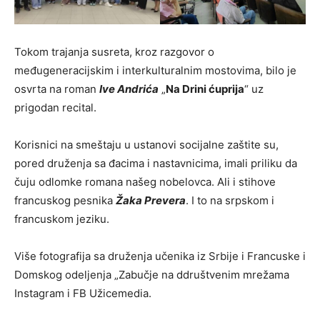
Tokom trajanja susreta, kroz razgovor o
međugeneracijskim i interkulturalnim mostovima, bilo je
osvrta na roman
Ive Andrića
„
Na Drini ćuprija
“ uz
prigodan recital.
Korisnici na smeštaju u ustanovi socijalne zaštite su,
pored druženja sa đacima i nastavnicima, imali priliku da
čuju odlomke romana našeg nobelovca. Ali i stihove
francuskog pesnika
Žaka Prevera
. I to na srpskom i
francuskom jeziku.
Više fotografija sa druženja učenika iz Srbije i Francuske i
Domskog odeljenja „Zabučje na ddruštvenim mrežama
Instagram i FB Užicemedia.