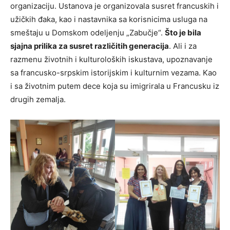
organizaciju. Ustanova je organizovala susret francuskih i
užičkih đaka, kao i nastavnika sa korisnicima usluga na
smeštaju u Domskom odeljenju „Zabučje“.
Što je bila
sjajna prilika za susret različitih generacija
. Ali i za
razmenu životnih i kulturoloških iskustava, upoznavanje
sa francusko-srpskim istorijskim i kulturnim vezama. Kao
i sa životnim putem dece koja su imigrirala u Francusku iz
drugih zemalja.