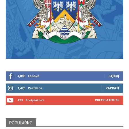
4,885
Fanova
LAJKUJ
1,420
Pratilaca
ZAPRATI
423
Pretplatnici
PRETPLATITE SE
POPULARNO