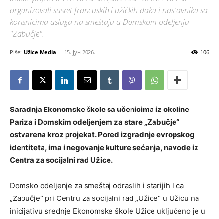
organizovali susret francuskih i užičkih đaka i nastavnika sa
korisnicima usluga na smeštaju u Domskom odeljenju
"Zabučje".
Piše:
Užice Media
-
15. јун 2026.
106
Saradnja Ekonomske škole sa učenicima iz okoline
Pariza i Domskim odeljenjem za stare „Zabučje“
ostvarena kroz projekat. Pored izgradnje evropskog
identiteta, ima i negovanje kulture sećanja, navode iz
Centra za socijalni rad Užice.
Domsko odeljenje za smeštaj odraslih i starijih lica
„Zabučje“ pri Centru za socijalni rad „Užice“ u Užicu na
inicijativu srednje Ekonomske škole Užice uključeno je u