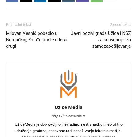
Prethodni tekst
Sledeći tekst
Milovan Vesnić pobedio u
Javni pozivi grada Užica i NSZ
Nemačkoj, Đorđe posle udesa
za subvencije za
drugi
samozapošljavanje
Užice Media
https://uzicemedia.rs
UžiceMedia je dobrovoljno, nevladino, nestranačko i neprofitno
udruženje građana, osnovano radi osnaživanja lokalnih medija i