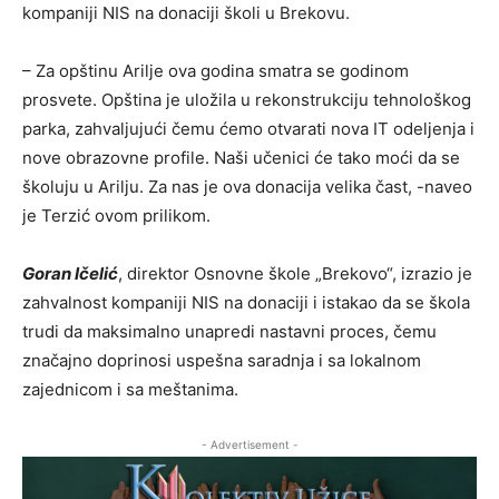
kompaniji NIS na donaciji školi u Brekovu.
– Za opštinu Arilje ova godina smatra se godinom
prosvete. Opština je uložila u rekonstrukciju tehnološkog
parka, zahvaljujući čemu ćemo otvarati nova IT odeljenja i
nove obrazovne profile. Naši učenici će tako moći da se
školuju u Arilju. Za nas je ova donacija velika čast, -naveo
je Terzić ovom prilikom.
Goran Ičelić
, direktor Osnovne škole „Brekovo“, izrazio je
zahvalnost kompaniji NIS na donaciji i istakao da se škola
trudi da maksimalno unapredi nastavni proces, čemu
značajno doprinosi uspešna saradnja i sa lokalnom
zajednicom i sa meštanima.
- Advertisement -