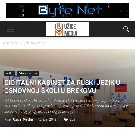
Naslovna
Obrazovanje
Arilje
Obrazovanje
DIGITALNI KABINET ZA RUSKI JEZIK U
OSNOVNOJ ŠKOLI U BREKOVU
U Osnovnoj školi „Brekovo“, u Brekovu kod Arilja otvoren je digitalni kabinet
za ruski jezik, čiju je adaptaciju i opremanje podržala kompanija NIS, u okviru
korporativnog programa „Energija znanja“.
Piše:
Užice Media
-
13. мај 2019.
855