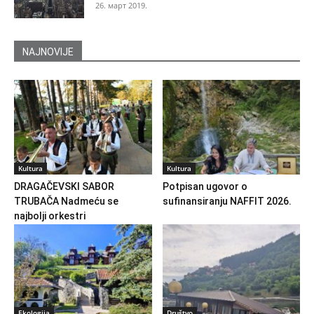
26. март 2019.
NAJNOVIJE
Kultura
Kultura
DRAGAČEVSKI SABOR
Potpisan ugovor o
TRUBAČA Nadmeću se
sufinansiranju NAFFIT 2026.
najbolji orkestri
Ekologija
Društvo