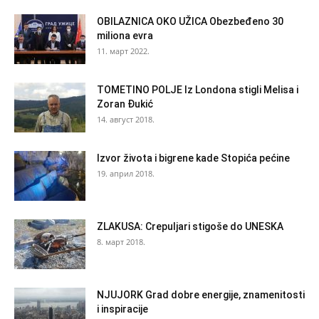
OBILAZNICA OKO UŽICA Obezbeđeno 30
miliona evra
11. март 2022.
TOMETINO POLJE Iz Londona stigli Melisa i
Zoran Đukić
14. август 2018.
Izvor života i bigrene kade Stopića pećine
19. април 2018.
ZLAKUSA: Crepuljari stigoše do UNESKA
8. март 2018.
NJUJORK Grad dobre energije, znamenitosti
i inspiracije