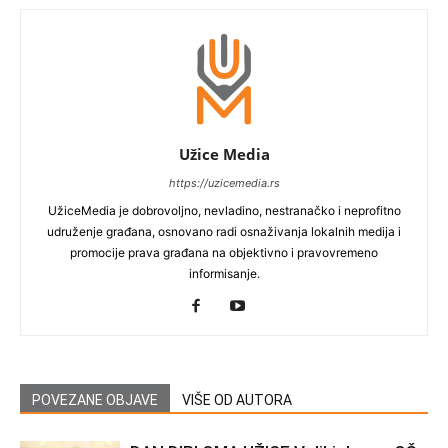
Užice Media
https://uzicemedia.rs
UžiceMedia je dobrovoljno, nevladino, nestranačko i neprofitno
udruženje građana, osnovano radi osnaživanja lokalnih medija i
promocije prava građana na objektivno i pravovremeno
informisanje.
POVEZANE OBJAVE
VIŠE OD AUTORA