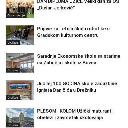
DAN DIPLOMA UŽICE Veliki dan za OŠ
„Dušan Jerković”
Obrazovanje
Prijave za Letnju školu robotike u
Gradskom kulturnom centru
Društvo
Saradnja Ekonomske škole sa starima
na Zabučju i škole iz Bovea
Društvo
Jubilej 100 GODINA škole zadužbine
Ignjata Daničića u Drežniku
Društvo
PLESOM I KOLOM Užički maturanti
obeležili završetak školovanja
Društvo