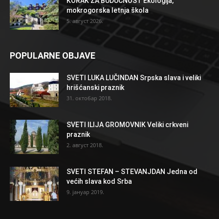
KORAK ZA BUDUĆNOST Ekologija,
mokrogorska letnja škola
5. август 2026.
POPULARNE OBJAVE
SVETI LUKA LUČINDAN Srpska slava i veliki
hrišćanski praznik
31. октобар 2018.
SVETI ILIJA GROMOVNIK Veliki crkveni
praznik
2. август 2018.
SVETI STEFAN – STEVANJDAN Jedna od
većih slava kod Srba
9. јануар 2019.