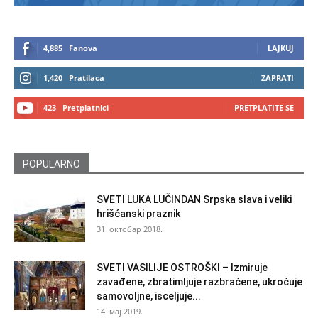
4,885
Fanova
LAJKUJ
1,420
Pratilaca
ZAPRATI
423
Pretplatnici
PRETPLATITE SE
POPULARNO
SVETI LUKA LUČINDAN Srpska slava i veliki
hrišćanski praznik
31. октобар 2018.
SVETI VASILIJE OSTROŠKI – Izmiruje
zavađene, zbratimljuje razbraćene, ukroćuje
samovoljne, isceljuje...
14. мај 2019.