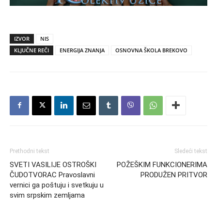
IZVOR
NIS
KLJUČNE REČI
ENERGIJA ZNANJA
OSNOVNA ŠKOLA BREKOVO
Prethodni tekst
Sledeći tekst
SVETI VASILIJE OSTROŠKI
POŽEŠKIM FUNKCIONERIMA
ČUDOTVORAC Pravoslavni
PRODUŽEN PRITVOR
vernici ga poštuju i svetkuju u
svim srpskim zemljama