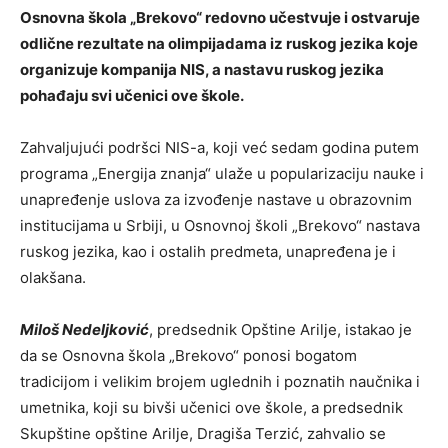
Osnovna škola „Brekovo“ redovno učestvuje i ostvaruje
odlične rezultate na olimpijadama iz ruskog jezika koje
organizuje kompanija NIS, a nastavu ruskog jezika
pohađaju svi učenici ove škole.
Zahvaljujući podršci NIS-a, koji već sedam godina putem
programa „Energija znanja“ ulaže u popularizaciju nauke i
unapređenje uslova za izvođenje nastave u obrazovnim
institucijama u Srbiji, u Osnovnoj školi „Brekovo“ nastava
ruskog jezika, kao i ostalih predmeta, unapređena je i
olakšana.
Miloš Nedeljković
, predsednik Opštine Arilje, istakao je
da se Osnovna škola „Brekovo“ ponosi bogatom
tradicijom i velikim brojem uglednih i poznatih naučnika i
umetnika, koji su bivši učenici ove škole, a predsednik
Skupštine opštine Arilje, Dragiša Terzić, zahvalio se