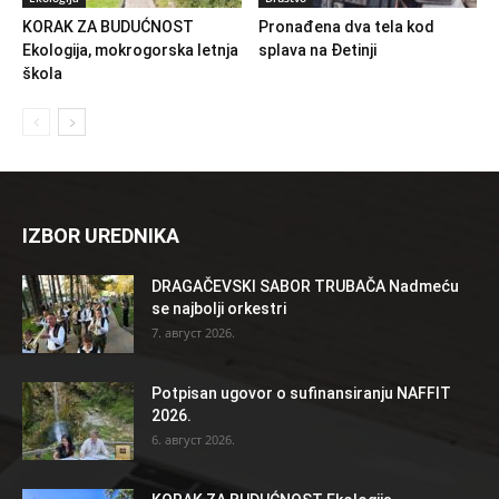
KORAK ZA BUDUĆNOST
Pronađena dva tela kod
Ekologija, mokrogorska letnja
splava na Đetinji
škola
IZBOR UREDNIKA
DRAGAČEVSKI SABOR TRUBAČA Nadmeću
se najbolji orkestri
7. август 2026.
Potpisan ugovor o sufinansiranju NAFFIT
2026.
6. август 2026.