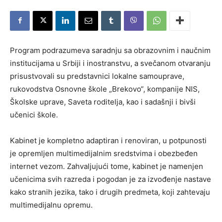
Program podrazumeva saradnju sa obrazovnim i naučnim
institucijama u Srbiji i inostranstvu, a svečanom otvaranju
prisustvovali su predstavnici lokalne samouprave,
rukovodstva Osnovne škole „Brekovo“, kompanije NIS,
Školske uprave, Saveta roditelja, kao i sadašnji i bivši
učenici škole.
Kabinet je kompletno adaptiran i renoviran, u potpunosti
je opremljen multimedijalnim sredstvima i obezbeđen
internet vezom. Zahvaljujući tome, kabinet je namenjen
učenicima svih razreda i pogodan je za izvođenje nastave
kako stranih jezika, tako i drugih predmeta, koji zahtevaju
multimedijalnu opremu.