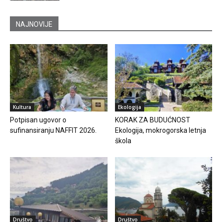
NAJNOVIJE
Kultura
Ekologija
Potpisan ugovor o
KORAK ZA BUDUĆNOST
sufinansiranju NAFFIT 2026.
Ekologija, mokrogorska letnja
škola
Društvo
Društvo