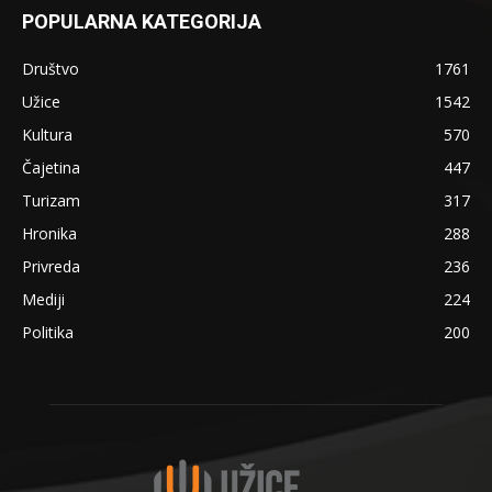
POPULARNA KATEGORIJA
Društvo
1761
Užice
1542
Kultura
570
Čajetina
447
Turizam
317
Hronika
288
Privreda
236
Mediji
224
Politika
200