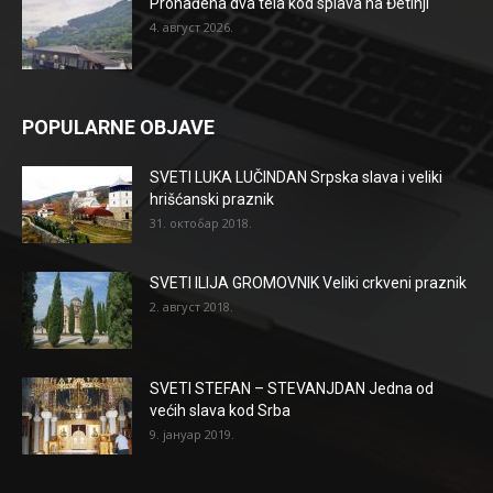
Pronađena dva tela kod splava na Đetinji
4. август 2026.
POPULARNE OBJAVE
SVETI LUKA LUČINDAN Srpska slava i veliki
hrišćanski praznik
31. октобар 2018.
SVETI ILIJA GROMOVNIK Veliki crkveni praznik
2. август 2018.
SVETI STEFAN – STEVANJDAN Jedna od
većih slava kod Srba
9. јануар 2019.