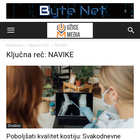
Naslovna
Ključne reči
NAVIKE
Ključna reč: NAVIKE
Društvo
Poboljšati kvalitet kostiju: Svakodnevne