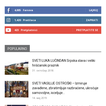
4,885
Fanova
LAJKUJ
1,420
Pratilaca
ZAPRATI
423
Pretplatnici
PRETPLATITE SE
POPULARNO
SVETI LUKA LUČINDAN Srpska slava i veliki
hrišćanski praznik
31. октобар 2018.
SVETI VASILIJE OSTROŠKI – Izmiruje
zavađene, zbratimljuje razbraćene, ukroćuje
samovoljne, isceljuje...
14. мај 2019.