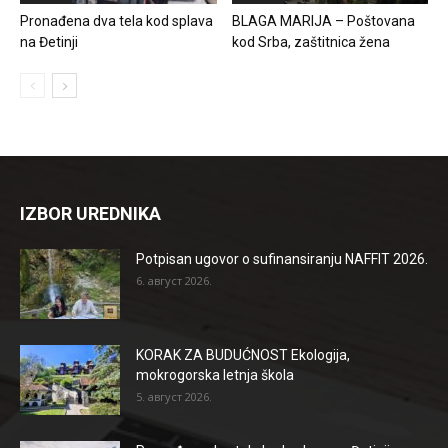
Pronađena dva tela kod splava
BLAGA MARIJA – Poštovana
na Đetinji
kod Srba, zaštitnica žena
IZBOR UREDNIKA
Potpisan ugovor o sufinansiranju NAFFIT 2026.
6. август 2026.
KORAK ZA BUDUĆNOST Ekologija,
mokrogorska letnja škola
5. август 2026.