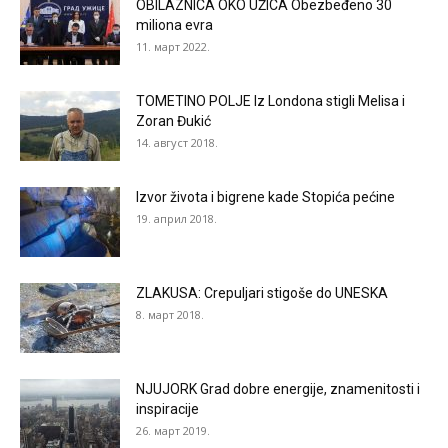
OBILAZNICA OKO UŽICA Obezbeđeno 30
miliona evra
11. март 2022.
TOMETINO POLJE Iz Londona stigli Melisa i
Zoran Đukić
14. август 2018.
Izvor života i bigrene kade Stopića pećine
19. април 2018.
ZLAKUSA: Crepuljari stigoše do UNESKA
8. март 2018.
NJUJORK Grad dobre energije, znamenitosti i
inspiracije
26. март 2019.