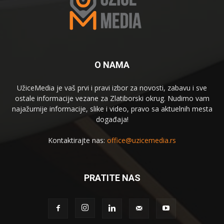
O NAMA
UžiceMedia je vaš prvi i pravi izbor za novosti, zabavu i sve
ostale informacije vezane za Zlatiborski okrug. Nudimo vam
najažurnije informacije, slike i video, pravo sa aktuelnih mesta
događaja!
Kontaktirajte nas:
office@uzicemedia.rs
PRATITE NAS