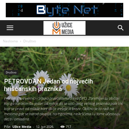
Naslovna
Društvo
Društvo
PETROVDAN Jedan od najvećih
hrišćanskih praznika
Praznik slave vernici i Srpska pravoslavna crkva (SPC). Zanimljivi su običaji
koji ga karakterišu, jedan od njih je da se uoči ovog velikog praznika pale lile,
koje se prave od mlade kore divlje trešnje ili breze. Obično se to radi na
mestima gde se narod okuplja, na trgovima, raskršćima i u tome učestvuju
deca i omladina.
Piše:
Užice Media
-
12. јул 2026.
717