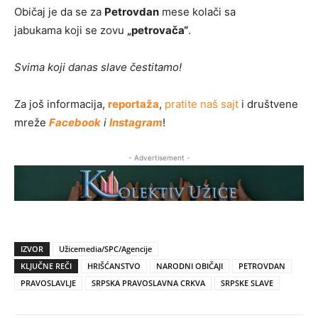
Običaj je da se za
Petrovdan
mese kolači sa
jabukama koji se zovu
„petrovača“
.
Svima koji danas slave čestitamo!
Za još informacija,
reportaža
,
pratite naš sajt
i društvene
mreže
Facebook
i
Instagram
!
- Advertisement -
IZVOR
Užicemedia/SPC/Agencije
KLJUČNE REČI
HRIŠĆANSTVO
NARODNI OBIČAJI
PETROVDAN
PRAVOSLAVLJE
SRPSKA PRAVOSLAVNA CRKVA
SRPSKE SLAVE