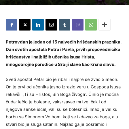
Petrovdan
je jedan od 15 najvećih hrišćanskih praznika.
Dan svetih apostola Petra i Pavla,
prvih propovednicika
hrišćanstva i najbližih učenika Isusa Hrista,
mnogobrojne porodice
u Srbiji
slave
kao krsnu slavu
.
Sveti apostol Petar bio je ribar i najpre se zvao Simeon.
On je prvi od učenika jasno izrazio veru u Gospoda Isusa
rekavši: „Ti su Hristos, Sin Boga živoga“. Činio je moćna
čuda: lečio je bolesne, vaksrsavao mrtve, čak i od
njegove senke isceljivali su se bolesnici. Imao je veliku
borbu sa Simonom Volhom, koji se izdavao za boga, a u
stvari bio je sluga satanin. Najzad ga je posramio i