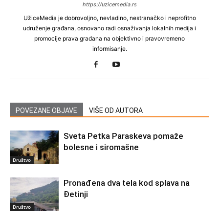
https://uzicemedia.rs
UžiceMedia je dobrovoljno, nevladino, nestranačko i neprofitno
udruženje građana, osnovano radi osnaživanja lokalnih medija i
promocije prava građana na objektivno i pravovremeno
informisanje.
POVEZANE OBJAVE
VIŠE OD AUTORA
Sveta Petka Paraskeva pomaže
bolesne i siromašne
Društvo
Pronađena dva tela kod splava na
Đetinji
Društvo