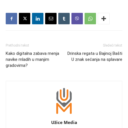
Prethodni tekst
Sledeći tekst
Kako digitalna zabava menja
Drinska regata u Bajinoj Bašti
navike mladih u manjim
U znak sećanja na splavare
gradovima?
Užice Media