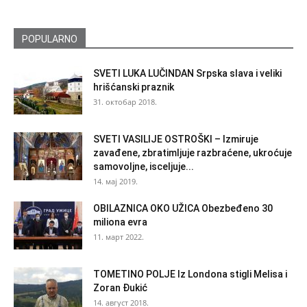
POPULARNO
SVETI LUKA LUČINDAN Srpska slava i veliki
hrišćanski praznik
31. октобар 2018.
SVETI VASILIJE OSTROŠKI – Izmiruje
zavađene, zbratimljuje razbraćene, ukroćuje
samovoljne, isceljuje...
14. мај 2019.
OBILAZNICA OKO UŽICA Obezbeđeno 30
miliona evra
11. март 2022.
TOMETINO POLJE Iz Londona stigli Melisa i
Zoran Đukić
14. август 2018.