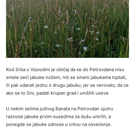
Kod Srba u Vojvodini je običaj da se do Petrovdana nisu
smele seći jabuke nožem, niti se smelo jabukama loptati,
ili pak udarati jednu o drugu jabuku, jer se verovalo, da ce
ako se to čini, padati krupan grad i uništiti useve.
U nekim selima južnog Banata na Petrovdan ujutru
raznose jabuke prvim susedima za dušu umrlih, a
ponegde se jabuke odnose u crkvu na osvećenje.