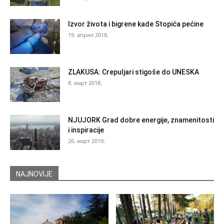
Izvor života i bigrene kade Stopića pećine
19. април 2018.
ZLAKUSA: Crepuljari stigoše do UNESKA
8. март 2018.
NJUJORK Grad dobre energije, znamenitosti
i inspiracije
26. март 2019.
NAJNOVIJE