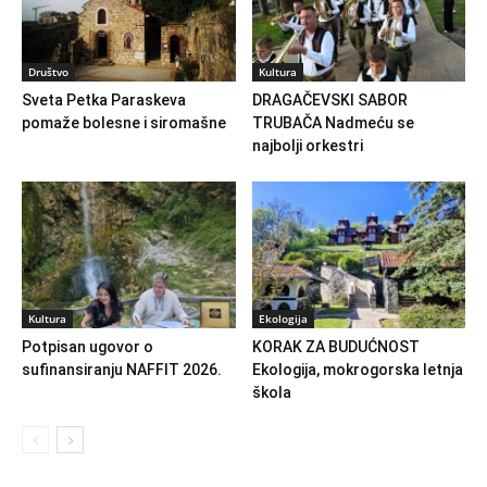
Društvo
Kultura
Sveta Petka Paraskeva
DRAGAČEVSKI SABOR
pomaže bolesne i siromašne
TRUBAČA Nadmeću se
najbolji orkestri
Kultura
Ekologija
Potpisan ugovor o
KORAK ZA BUDUĆNOST
sufinansiranju NAFFIT 2026.
Ekologija, mokrogorska letnja
škola