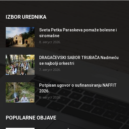
IZBOR UREDNIKA
Sveta Petka Paraskeva pomaže bolesne i
siromašne
8. август 2026.
DRAGAČEVSKI SABOR TRUBAČA Nadmeću
se najbolji orkestri
7. август 2026.
Potpisan ugovor o sufinansiranju NAFFIT
2026.
6. август 2026.
POPULARNE OBJAVE