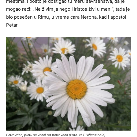
mestima, i pošto je dostigao tu meru savršenstva, da je
mogao reći: „Ne živim ja nego Hristos živi u meni“, tada je
bio posečen u Rimu, u vreme cara Nerona, kad i apostol
Petar.
Petrovdan, pletu se venci od petrovaca (Foto: N.T UžiceMedia)