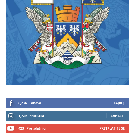
6,234
Fanova
LAJKUJ
1,729
Pratilaca
ZAPRATI
423
Pretplatnici
PRETPLATITE SE