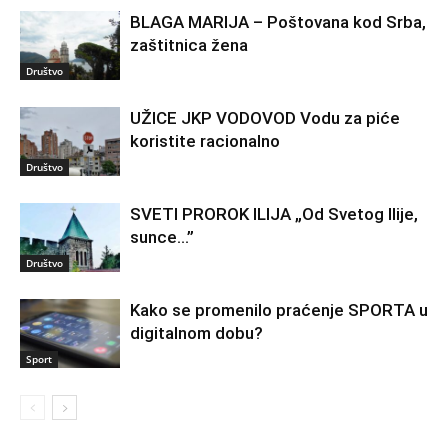
BLAGA MARIJA – Poštovana kod Srba,
zaštitnica žena
Društvo
UŽICE JKP VODOVOD Vodu za piće
koristite racionalno
Društvo
SVETI PROROK ILIJA „Od Svetog Ilije,
sunce…”
Društvo
Kako se promenilo praćenje SPORTA u
digitalnom dobu?
Sport