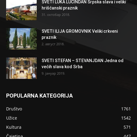
SVETI LUKA LUČINDAN Srpska slava i veliki
hrišćanski praznik
31. октобар 2018.
SVETI ILIJA GROMOVNIK Veliki crkveni
praznik
2. август 2018.
SVETI STEFAN – STEVANJDAN Jedna od
većih slava kod Srba
9. јануар 2019.
POPULARNA KATEGORIJA
Društvo
1761
Užice
1542
Kultura
571
Čajetina
447