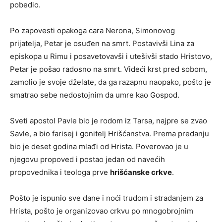
pobedio.
Po zapovesti opakoga cara Nerona, Simonovog
prijatelja, Petar je osuđen na smrt. Postavivši Lina za
episkopa u Rimu i posavetovavši i utešivši stado Hristovo,
Petar je pošao radosno na smrt. Videći krst pred sobom,
zamolio je svoje dželate, da ga razapnu naopako, pošto je
smatrao sebe nedostojnim da umre kao Gospod.
Sveti apostol Pavle bio je rodom iz Tarsa, najpre se zvao
Savle, a bio farisej i gonitelj Hrišćanstva. Prema predanju
bio je deset godina mlađi od Hrista. Poverovao je u
njegovu propoved i postao jedan od navećih
propovednika i teologa prve
hrišćanske crkve
.
Pošto je ispunio sve dane i noći trudom i stradanjem za
Hrista, pošto je organizovao crkvu po mnogobrojnim