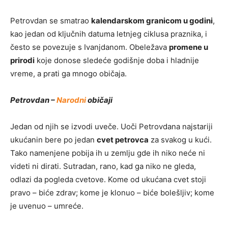
Petrovdan se smatrao
kalendarskom granicom u godini
,
kao jedan od ključnih datuma letnjeg ciklusa praznika, i
često se povezuje s Ivanjdanom. Obeležava
promene u
prirodi
koje donose sledeće godišnje doba i hladnije
vreme, a prati ga mnogo običaja.
Petrovdan –
Narodni
običaji
Jedan od njih se izvodi uveče. Uoči Petrovdana najstariji
ukućanin bere po jedan
cvet petrovca
za svakog u kući.
Tako namenjene pobija ih u zemlju gde ih niko neće ni
videti ni dirati. Sutradan, rano, kad ga niko ne gleda,
odlazi da pogleda cvetove. Kome od ukućana cvet stoji
pravo – biće zdrav; kome je klonuo – biće bolešljiv; kome
je uvenuo – umreće.