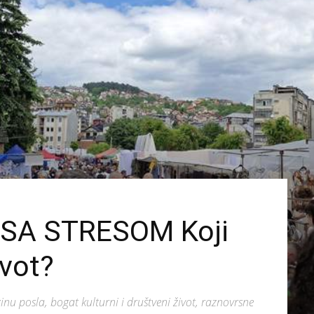
 SA STRESOM Koji
ivot?
nu posla, bogat kulturni i društveni život, raznovrsne