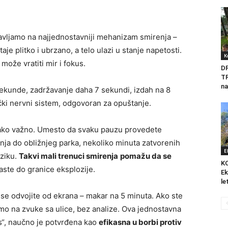
ravljamo na najjednostavniji mehanizam smirenja –
e plitko i ubrzano, a telo ulazi u stanje napetosti.
K
ože vratiti mir i fokus.
D
T
na
ekunde, zadržavanje daha 7 sekundi, izdah na 8
čki nervni sistem, odgovoran za opuštanje.
nako važno. Umesto da svaku pauzu provedete
etnja do obližnjeg parka, nekoliko minuta zatvorenih
E
uziku.
Takvi mali trenuci smirenja
pomažu da se
K
aste do granice eksplozije.
Ek
le
da se odvojite od ekrana – makar na 5 minuta. Ako ste
amo na zvuke sa ulice, bez analize. Ova jednostavna
s“, naučno je potvrđena kao
efikasna u borbi protiv