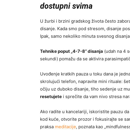
dostupni svima
U žurbi i brzini gradskog života često zabo
disanje. Kada smo pod stresom, disanje postaj
Ipak, samo nekoliko minuta svesnog disanja m
Tehnike poput „4-7-8“ disanja
(udah na 4 s
sekundi) pomažu da se aktivira parasimpati
Uvođenje kratkih pauza u toku dana je jed
skrolujući telefon, napravite mini rituale: š
očiju uz duboko disanje, tiho sedenje uz m
resetujete
i sprečite da vam nivo stresa nar
Ako radite u kancelariji, iskoristite pauzu 
kod kuće, otvorite prozor i fokusirajte se s
praksa
meditacije
, poznata kao „mindfulnes