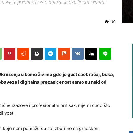
, sve te prednosti često dolaze sa ozbiljnom cenom:
109
. Okruženje u kome živimo gde je gust saobraćaj, buka,
baveze i digitalna prezasićenost samo su neki od
čne izazove i profesionalni pritisak, nije ni čudo što
ljivosti.
egije koje nam pomažu da se izborimo sa gradskom