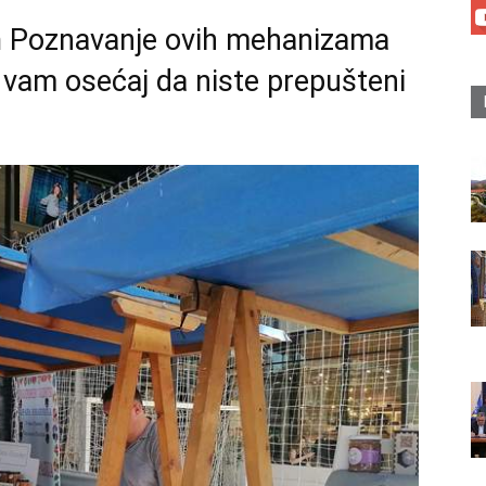
m
Poznavanje ovih mehanizama
e vam osećaj da niste prepušteni