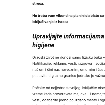
stresa
.
Ne treba vam vikend na planini da biste se 
isključivanja iz haosa.
Upravljajte informacijama 
higijene
Gradski život ne donosi samo fizičku buku 
Notifikacije, reklame, vesti, razgovori, soci
naš um i čini nas nervoznim, umornim i često 
postavite digitalne granice jednako je važno 
Počnite od najjednostavnijeg: isključite oba
vreme kada proveravate mejlove – i nemojte
vesti, odaberite jedno pouzdano mesto i og