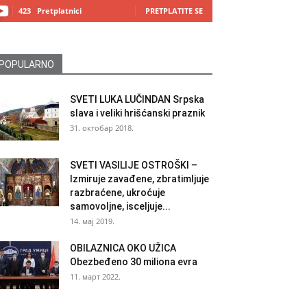
423
Pretplatnici
PRETPLATITE SE
POPULARNO
SVETI LUKA LUČINDAN Srpska
slava i veliki hrišćanski praznik
31. октобар 2018.
SVETI VASILIJE OSTROŠKI –
Izmiruje zavađene, zbratimljuje
razbraćene, ukroćuje
samovoljne, isceljuje...
14. мај 2019.
OBILAZNICA OKO UŽICA
Obezbeđeno 30 miliona evra
11. март 2022.