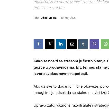
mogućnosti za obrazovanje i zabavu. Međutim
hroničnim stresom.
Piše:
Užice Media
-
10. мај 2025.
Kako se nositi sa stresom je često pitanje
gužve u prodavnicama, brz tempo, stalne o
izvora svakodnevne napetosti.
Ako uz sve to dodamo i lične obaveze, porodi
mnogi imaju utisak da su stalno na ivici izdrž
Upravo zato, važno je razviti alate i strat