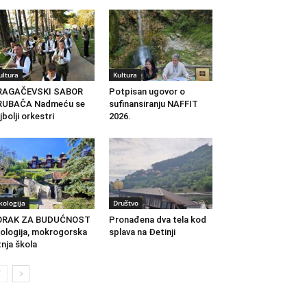
ultura
Kultura
RAGAČEVSKI SABOR
Potpisan ugovor o
RUBAČA Nadmeću se
sufinansiranju NAFFIT
jbolji orkestri
2026.
kologija
Društvo
ORAK ZA BUDUĆNOST
Pronađena dva tela kod
ologija, mokrogorska
splava na Đetinji
tnja škola