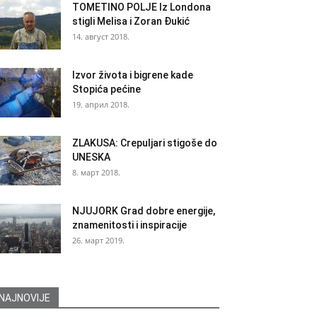
TOMETINO POLJE Iz Londona
stigli Melisa i Zoran Đukić
14. август 2018.
Izvor života i bigrene kade
Stopića pećine
19. април 2018.
ZLAKUSA: Crepuljari stigoše do
UNESKA
8. март 2018.
NJUJORK Grad dobre energije,
znamenitosti i inspiracije
26. март 2019.
NAJNOVIJE