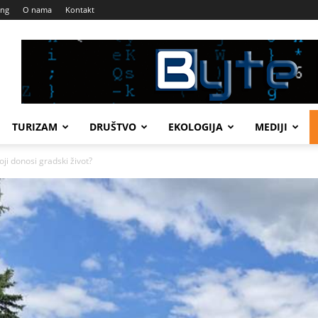
ing
O nama
Kontakt
TURIZAM
DRUŠTVO
EKOLOGIJA
MEDIJI
i donosi gradski život?