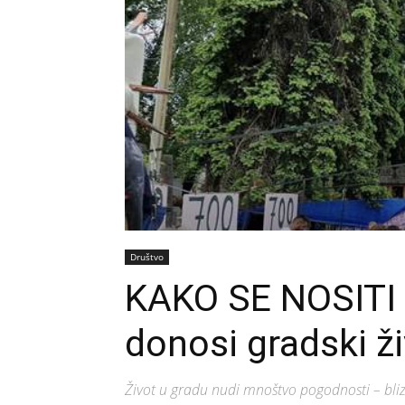
Društvo
KAKO SE NOSITI
donosi gradski ž
Život u gradu nudi mnoštvo pogodnosti – blizi