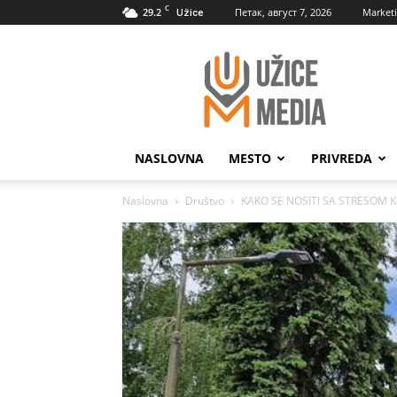
C
29.2
Петак, август 7, 2026
Market
Užice
UžiceMedia
NASLOVNA
MESTO
PRIVREDA
Naslovna
Društvo
KAKO SE NOSITI SA STRESOM Koj