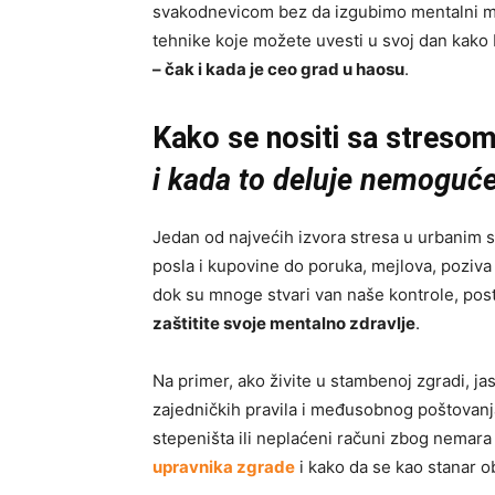
svakodnevicom bez da izgubimo mentalni mir
tehnike koje možete uvesti u svoj dan kako
– čak i kada je ceo grad u haosu
.
Kako se nositi sa streso
i kada to deluje nemoguć
Jedan od najvećih izvora stresa u urbanim s
posla i kupovine do poruka, mejlova, poziva i
dok su mnoge stvari van naše kontrole, posta
zaštitite svoje mentalno zdravlje
.
Na primer, ako živite u stambenoj zgradi, j
zajedničkih pravila i međusobnog poštovanja
stepeništa ili neplaćeni računi zbog nemara
upravnika zgrade
i kako da se kao stanar o