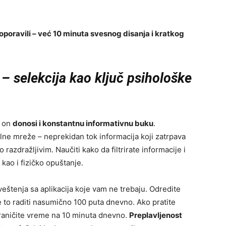
oporavili – već 10 minuta svesnog disanja i kratkog
– selekcija kao ključ psihološke
– on
donosi i konstantnu informativnu buku
.
jalne mreže – neprekidan tok informacija koji zatrpava
razdražljivim. Naučiti kako da filtrirate informacije i
kao i fizičko opuštanje.
veštenja sa aplikacija koje vam ne trebaju. Odredite
 to raditi nasumično 100 puta dnevno. Ako pratite
raničite vreme na 10 minuta dnevno.
Preplavljenost