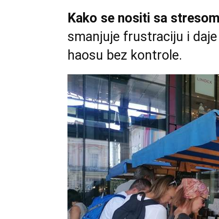
Kako se nositi sa streso
smanjuje frustraciju i daj
haosu bez kontrole.