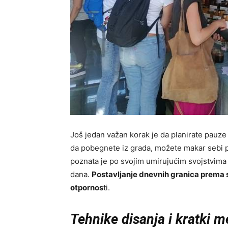
Još jedan važan korak je da planirate pauz
da pobegnete iz grada, možete makar sebi pr
poznata je po svojim umirujućim svojstvima
dana.
Postavljanje dnevnih granica prema st
otpornos
ti.
Tehnike disanja i kratki m