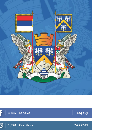
4,885
Fanova
LAJKUJ
1,420
Pratilaca
ZAPRATI