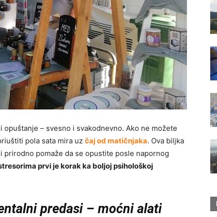
e i opuštanje – svesno i svakodnevno. Ako ne možete
iuštiti pola sata mira uz
čaj od matičnjaka
. Ova biljka
 i prirodno pomaže da se opustite posle napornog
resorima prvi je korak ka boljoj psihološkoj
entalni predasi – moćni alati