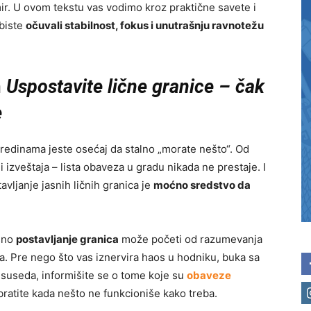
. U ovom tekstu vas vodimo kroz praktične savete i
 biste
očuvali stabilnost, fokus i unutrašnju ravnotežu
m
Uspostavite lične granice – čak
e
redinama jeste osećaj da stalno „morate nešto“. Od
 izveštaja – lista obaveza u gradu nikada ne prestaje. I
vljanje jasnih ličnih granica je
moćno sredstvo da
asno
postavljanje granica
može početi od razumevanja
. Pre nego što vas iznervira haos u hodniku, buka sa
 suseda, informišite se o tome koje su
obaveze
bratite kada nešto ne funkcioniše kako treba.