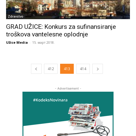
Zdravstvo
GRAD UŽICE: Konkurs za sufinansiranje
troškova vantelesne oplodnje
Užice Media
-
15. март 2018.
412
413
414
- Advertisement -