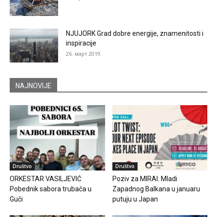
NJUJORK Grad dobre energije, znamenitosti i
inspiracije
26. март 2019.
NAJNOVIJE
Društvo
Društvo
ORKESTAR VASILJEVIĆ
Poziv za MIRAI: Mladi
Pobednik sabora trubača u
Zapadnog Balkana u januaru
Guči
putuju u Japan