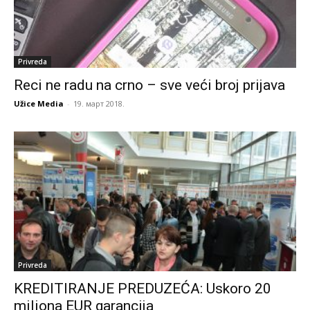
Privreda
Reci ne radu na crno – sve veći broj prijava
Užice Media
-
19. март 2018.
Privreda
KREDITIRANJE PREDUZEĆA: Uskoro 20
miliona EUR garancija