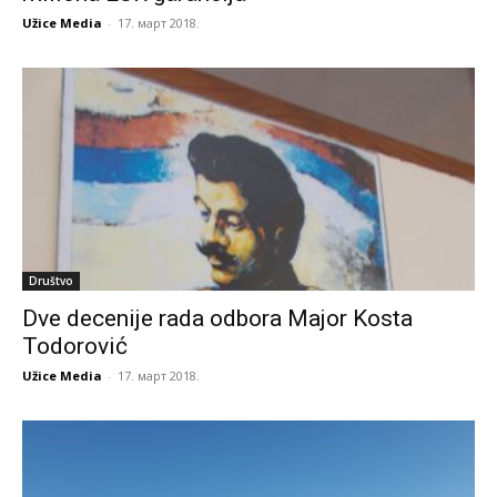
Užice Media
-
17. март 2018.
Društvo
Dve decenije rada odbora Major Kosta
Todorović
Užice Media
-
17. март 2018.