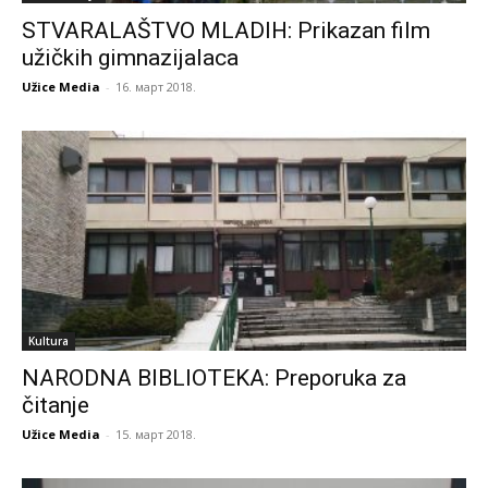
STVARALAŠTVO MLADIH: Prikazan film
užičkih gimnazijalaca
Užice Media
-
16. март 2018.
Kultura
NARODNA BIBLIOTEKA: Preporuka za
čitanje
Užice Media
-
15. март 2018.