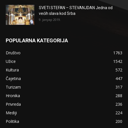
SVETI STEFAN – STEVANJDAN Jedna od
većih slava kod Srba
9. јануар 2019.
POPULARNA KATEGORIJA
Društvo
1763
Užice
1542
Kultura
572
Čajetina
447
Turizam
317
Hronika
288
Privreda
236
Mediji
224
Politika
200