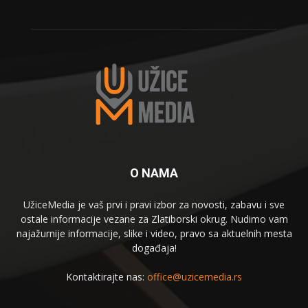
O NAMA
UžiceMedia je vaš prvi i pravi izbor za novosti, zabavu i sve
ostale informacije vezane za Zlatiborski okrug. Nudimo vam
najažurnije informacije, slike i video, pravo sa aktuelnih mesta
događaja!
Kontaktirajte nas:
office@uzicemedia.rs