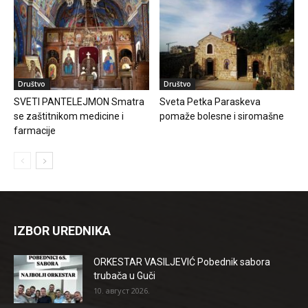
Društvo
Društvo
SVETI PANTELEJMON Smatra
Sveta Petka Paraskeva
se zaštitnikom medicine i
pomaže bolesne i siromašne
farmacije
IZBOR UREDNIKA
ORKESTAR VASILJEVIĆ Pobednik sabora
trubača u Guči
10. август 2026.