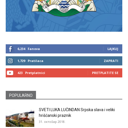
6,234
Fanova
LAJKUJ
1,729
Pratilaca
ZAPRATI
423
Pretplatnici
PRETPLATITE SE
POPULARNO
SVETI LUKA LUČINDAN Srpska slava i veliki
hrišćanski praznik
31. октобар 2018.