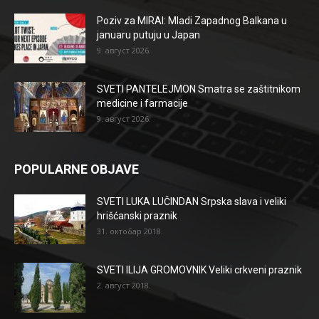
Poziv za MIRAI: Mladi Zapadnog Balkana u
januaru putuju u Japan
9. август 2026.
SVETI PANTELEJMON Smatra se zaštitnikom
medicine i farmacije
9. август 2026.
POPULARNE OBJAVE
SVETI LUKA LUČINDAN Srpska slava i veliki
hrišćanski praznik
31. октобар 2018.
SVETI ILIJA GROMOVNIK Veliki crkveni praznik
2. август 2018.