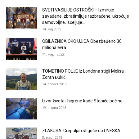
SVETI VASILIJE OSTROŠKI – Izmiruje
zavađene, zbratimljuje razbraćene, ukroćuje
samovoljne, isceljuje...
14. мај 2019.
OBILAZNICA OKO UŽICA Obezbeđeno 30
miliona evra
11. март 2022.
TOMETINO POLJE Iz Londona stigli Melisa i
Zoran Đukić
14. август 2018.
Izvor života i bigrene kade Stopića pećine
19. април 2018.
ZLAKUSA: Crepuljari stigoše do UNESKA
8. март 2018.