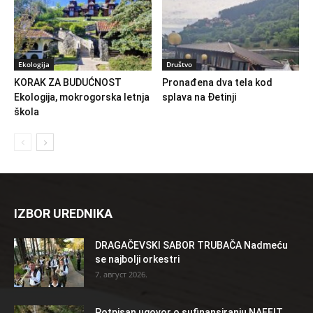
Ekologija
Društvo
KORAK ZA BUDUĆNOST
Pronađena dva tela kod
Ekologija, mokrogorska letnja
splava na Đetinji
škola
IZBOR UREDNIKA
DRAGAČEVSKI SABOR TRUBAČA Nadmeću
se najbolji orkestri
7. август 2026.
Potpisan ugovor o sufinansiranju NAFFIT