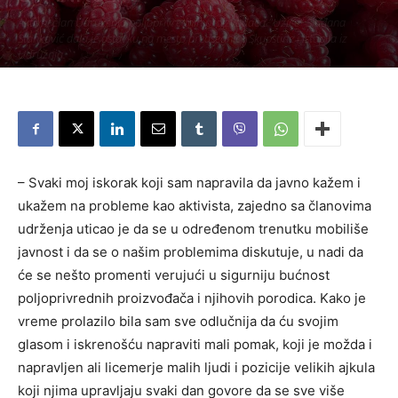
Aktivni član Udruženja poljoprivrednih proizvođača "Užice" Slađana
Stanković dala je ostavku na mesto predsednice Skupštine i istupila iz
Udružnja.
Piše:
Užice Media
-
12. август 2019.
977
– Svaki moj iskorak koji sam napravila da javno kažem i
ukažem na probleme kao aktivista, zajedno sa članovima
udrženja uticao je da se u određenom trenutku mobiliše
javnost i da se o našim problemima diskutuje, u nadi da
će se nešto promenti verujući u sigurniju bućnost
poljoprivrednih proizvođača i njihovih porodica. Kako je
vreme prolazilo bila sam sve odlučnija da ću svojim
glasom i iskrenošću napraviti mali pomak, koji je možda i
napravljen ali licemerje malih ljudi i pozicije velikih ajkula
koji njima upravljaju svaki dan govore da se sve više