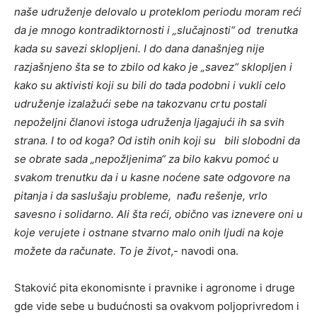
naše udruženje delovalo u proteklom periodu moram reći
da je mnogo kontradiktornosti i „slučajnosti“ od trenutka
kada su savezi sklopljeni. I do dana današnjeg nije
razjašnjeno šta se to zbilo od kako je „savez“ sklopljen i
kako su aktivisti koji su bili do tada podobni i vukli celo
udruženje izalažući sebe na takozvanu crtu postali
nepoželjni članovi istoga udruženja ljagajući ih sa svih
strana. I to od koga? Od istih onih koji su bili slobodni da
se obrate sada „nepožljenima“ za bilo kakvu pomoć u
svakom trenutku da i u kasne noćene sate odgovore na
pitanja i da saslušaju probleme, nađu rešenje, vrlo
savesno i solidarno. Ali šta reći, obično vas iznevere oni u
koje verujete i ostnane stvarno malo onih ljudi na koje
možete da računate. To je život
,- navodi ona.
Staković pita ekonomisnte i pravnike i agronome i druge
gde vide sebe u budućnosti sa ovakvom poljoprivredom i