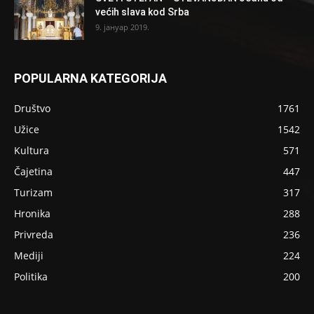
većih slava kod Srba
9. јануар 2019.
POPULARNA KATEGORIJA
Društvo
1761
Užice
1542
Kultura
571
Čajetina
447
Turizam
317
Hronika
288
Privreda
236
Mediji
224
Politika
200