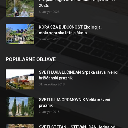
2026.
6. август 2026.
KORAK ZA BUDUĆNOST Ekologija,
mokrogorska letnja škola
5. август 2026.
POPULARNE OBJAVE
SVETI LUKA LUČINDAN Srpska slava i veliki
hrišćanski praznik
31. октобар 2018.
SVETI ILIJA GROMOVNIK Veliki crkveni
praznik
2. август 2018.
SVETI STEFAN – STEVANJDAN Jedna od