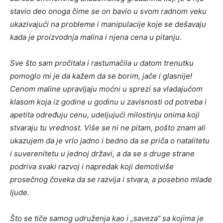
stavio deo onoga čime se on bavio u svom radnom veku
ukazivajući na probleme i manipulacije koje se dešavaju
kada je proizvodnja malina i njena cena u pitanju.
Sve što sam pročitala i rastumačila u datom trenutku
pomoglo mi je da kažem da se borim, jače i glasnije!
Cenom maline upravljaju moćni u sprezi sa vladajućom
klasom koja iz godine u godinu u zavisnosti od potreba i
apetita određuju cenu, udeljujući milostinju onima koji
stvaraju tu vrednost. Više se ni ne pitam, pošto znam ali
ukazujem da je vrlo jadno i bedno da se priča o natalitetu
i suverenitetu u jednoj državi, a da se s druge strane
podriva svaki razvoj i napredak koji demotiviše
prosečnog čoveka da se razvija i stvara, a posebno mlade
ljude.
Što se tiče samog udruženja kao i „saveza“ sa kojima je