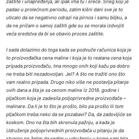
zaštite i unapređenja, ali ipak ima tu i sreće. Sneg koji je
padao u prolećnom periodu, zatim kišni dani sve je to
uticalo da se negativno odrazi na pirnos i samu biljku, a
da ne pričam o samoj zaštiti gde su se morala izdvojiti
veća sredstva da bi se obavio proces zaštite.
I sada dolazimo do toga kada se podvuče računica koja je
to proizvođačka cena maline i koja je to realana cena koja
pripada proizvođaču. Ima mnogo onih koji kažu pa dobro
ne treba biti nezadovoljan. Jel? A što ne tražiti ono što
vam realno pripada. Drugo niko više ne postavlja pitanje
ovih dana a šta je sa cenom maline iz 2018. godine i
pljačkom koja je zadesila poljoprivredne proizvođače –
malinare. Da li je to što je prošlo, bilo pa prošlo ili tom
pljačkom treba neko da se pozabavi? Da, da zadovljiće se
koskom. Ono na šta bih skrenula pažnju, a kada je
Udruženje poljoprivrednih proizvođača u pitanju je da
stvarno ne želim da sedim u udruženju u kome sam bila