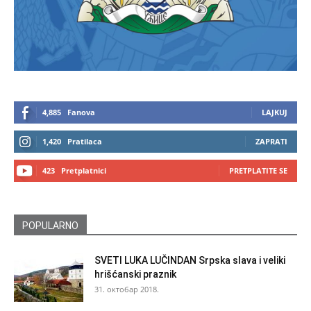
4,885
Fanova
LAJKUJ
1,420
Pratilaca
ZAPRATI
423
Pretplatnici
PRETPLATITE SE
POPULARNO
SVETI LUKA LUČINDAN Srpska slava i veliki
hrišćanski praznik
31. октобар 2018.