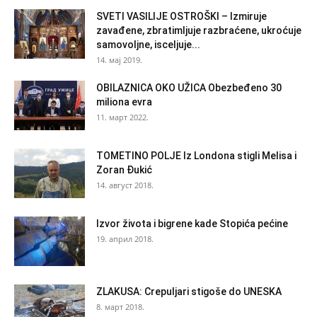
SVETI VASILIJE OSTROŠKI – Izmiruje
zavađene, zbratimljuje razbraćene, ukroćuje
samovoljne, isceljuje...
14. мај 2019.
OBILAZNICA OKO UŽICA Obezbeđeno 30
miliona evra
11. март 2022.
TOMETINO POLJE Iz Londona stigli Melisa i
Zoran Đukić
14. август 2018.
Izvor života i bigrene kade Stopića pećine
19. април 2018.
ZLAKUSA: Crepuljari stigoše do UNESKA
8. март 2018.