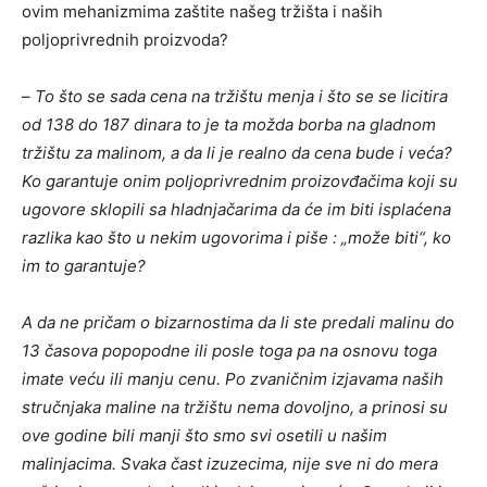
ovim mehanizmima zaštite našeg tržišta i naših
poljoprivrednih proizvoda?
–
To što se sada cena na tržištu menja i što se se licitira
od 138 do 187 dinara to je ta možda borba na gladnom
tržištu za malinom, a da li je realno da cena bude i veća?
Ko garantuje onim poljoprivrednim proizovđačima koji su
ugovore sklopili sa hladnjačarima da će im biti isplaćena
razlika kao što u nekim ugovorima i piše : „može biti“, ko
im to garantuje?
A da ne pričam o bizarnostima da li ste predali malinu do
13 časova popopodne ili posle toga pa na osnovu toga
imate veću ili manju cenu. Po zvaničnim izjavama naših
stručnjaka maline na tržištu nema dovoljno, a prinosi su
ove godine bili manji što smo svi osetili u našim
malinjacima. Svaka čast izuzecima, nije sve ni do mera