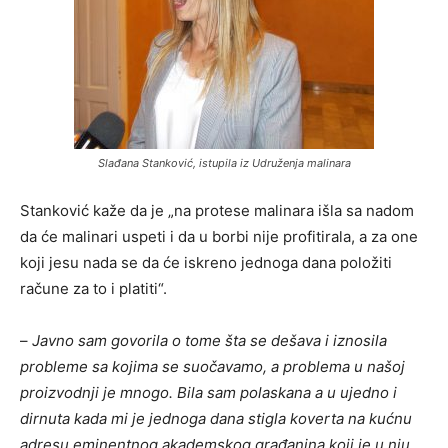
Slađana Stanković, istupila iz Udruženja malinara
Stanković kaže da je „na protese malinara išla sa nadom
da će malinari uspeti i da u borbi nije profitirala, a za one
koji jesu nada se da će iskreno jednoga dana položiti
račune za to i platiti“.
–
Javno sam govorila o tome šta se dešava i iznosila
probleme sa kojima se suočavamo, a problema u našoj
proizvodnji je mnogo. Bila sam polaskana a u ujedno i
dirnuta kada mi je jednoga dana stigla koverta na kućnu
adresu eminentnog akademskog građanina koji je u nju