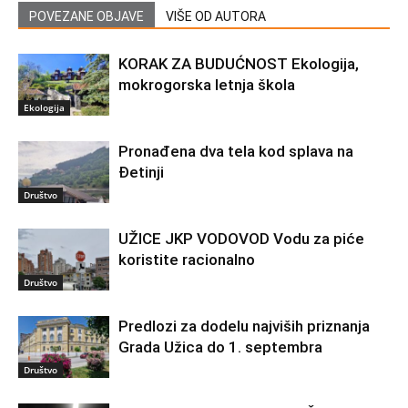
POVEZANE OBJAVE
VIŠE OD AUTORA
KORAK ZA BUDUĆNOST Ekologija,
mokrogorska letnja škola
Ekologija
Pronađena dva tela kod splava na
Đetinji
Društvo
UŽICE JKP VODOVOD Vodu za piće
koristite racionalno
Društvo
Predlozi za dodelu najviših priznanja
Grada Užica do 1. septembra
Društvo