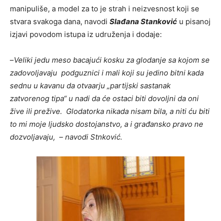
manipuliše, a model za to je strah i neizvesnost koji se
stvara svakoga dana, navodi
Slađana Stanković
u pisanoj
izjavi povodom istupa iz udruženja i dodaje:
–
Veliki jedu meso bacajući kosku za glodanje sa kojom se
zadovoljavaju podguznici i mali koji su jedino bitni kada
sednu u kavanu da otvaarju „partijski sastanak
zatvorenog tipa“ u nadi da će ostaci biti dovoljni da oni
žive ili prežive. Glodatorka nikada nisam bila, a niti ću biti
to mi moje ljudsko dostojanstvo, a i građansko pravo ne
dozvoljavaju, – navodi Stnković.