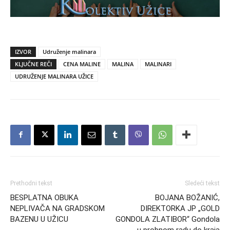
IZVOR
Udruženje malinara
KLJUČNE REČI
CENA MALINE
MALINA
MALINARI
UDRUŽENJE MALINARA UŽICE
Prethodni tekst
Sledeći tekst
BESPLATNA OBUKA
BOJANA BOŽANIĆ,
NEPLIVAČA NA GRADSKOM
DIREKTORKA JP „GOLD
BAZENU U UŽICU
GONDOLA ZLATIBOR“ Gondola
u probnom radu do kraja