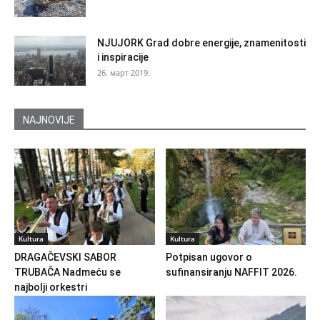
NJUJORK Grad dobre energije, znamenitosti
i inspiracije
26. март 2019.
NAJNOVIJE
Kultura
Kultura
DRAGAČEVSKI SABOR
Potpisan ugovor o
TRUBAČA Nadmeću se
sufinansiranju NAFFIT 2026.
najbolji orkestri