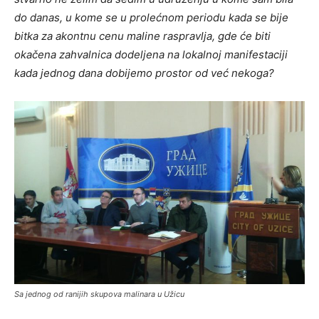
do danas, u kome se u prolećnom periodu kada se bije
bitka za akontnu cenu maline raspravlja, gde će biti
okačena zahvalnica dodeljena na lokalnoj manifestaciji
kada jednog dana dobijemo prostor od već nekoga?
Sa jednog od ranijih skupova malinara u Užicu