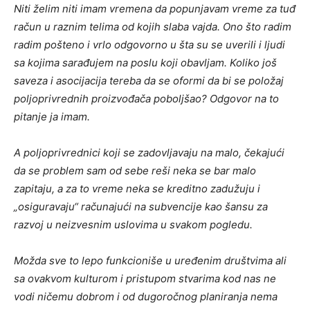
Niti želim niti imam vremena da popunjavam vreme za tuđ
račun u raznim telima od kojih slaba vajda. Ono što radim
radim pošteno i vrlo odgovorno u šta su se uverili i ljudi
sa kojima sarađujem na poslu koji obavljam. Koliko još
saveza i asocijacija tereba da se oformi da bi se položaj
poljoprivrednih proizvođača poboljšao? Odgovor na to
pitanje ja imam.
A poljoprivrednici koji se zadovljavaju na malo, čekajući
da se problem sam od sebe reši neka se bar malo
zapitaju, a za to vreme neka se kreditno zadužuju i
„osiguravaju“ računajući na subvencije kao šansu za
razvoj u neizvesnim uslovima u svakom pogledu.
Možda sve to lepo funkcioniše u uređenim društvima ali
sa ovakvom kulturom i pristupom stvarima kod nas ne
vodi ničemu dobrom i od dugoročnog planiranja nema