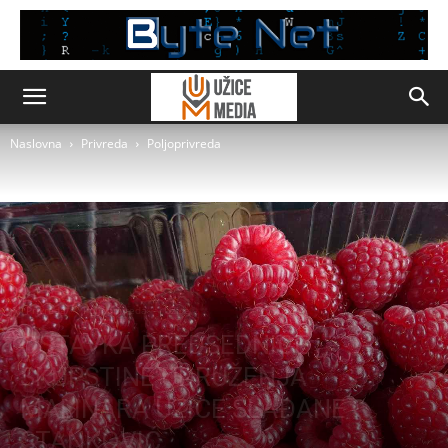
Naslovna
Privreda
Poljoprivreda
Privreda
Poljoprivreda
Užice
OSTAVKA PREDSEDNICE
SKUPŠTINE UDRUŽENJA
MALINARA UŽICE SLAĐANE
STANKOVIĆ