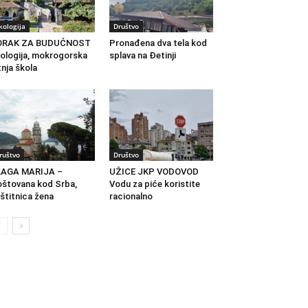
kologija
Društvo
ORAK ZA BUDUĆNOST
Pronađena dva tela kod
ologija, mokrogorska
splava na Đetinji
tnja škola
ruštvo
Društvo
LAGA MARIJA –
UŽICE JKP VODOVOD
štovana kod Srba,
Vodu za piće koristite
štitnica žena
racionalno