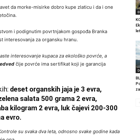
 savet da morke-misirke dobro kupe zlaticu i da i one
E
etočina.
K
Ek
kustvom i podignutim povrtnjakom gospođa Branka
le
ast interesovanja za organsku hranu.
ste interesovanje kupaca za ekološko povrće, a
Medved
čije povrće ima sertifikat koji je garancija
D
B
Po
kih:
deset organskih jaja je 3 evra,
za
 zelena salata 500 grama 2 evra,
aba kilogram 2 evra, luk čajevi 200-300
a evro.
. Kontrole su svaka dva leta, odnosno svake godine kada
aje ona.