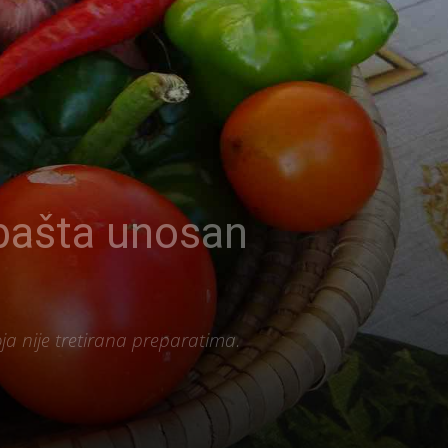
ašta unosan
ja nije tretirana preparatima.