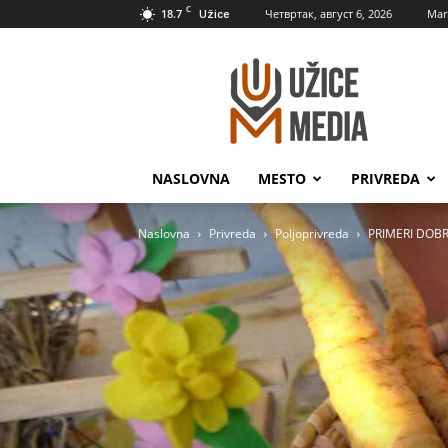
C
18.7
Четвртак, август 6, 2026
Mar
Užice
UžiceMedia
NASLOVNA
MESTO
PRIVREDA
Naslovna
Privreda
Poljoprivreda
PRIMERI DOBRE