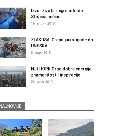
Izvor života i bigrene kade
Stopića pećine
19. април 2018.
ZLAKUSA: Crepuljari stigoše do
UNESKA
8. март 2018.
NJUJORK Grad dobre energije,
znamenitosti i inspiracije
26. март 2019.
NAJNOVIJE