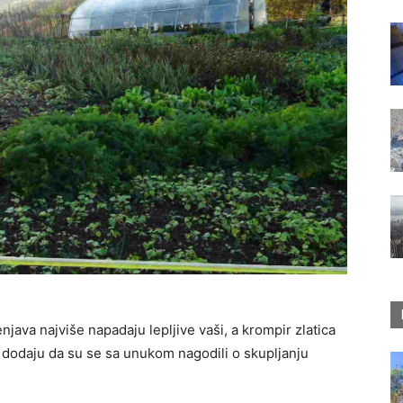
java najviše napadaju lepljive vaši, a krompir zlatica
dodaju da su se sa unukom nagodili o skupljanju