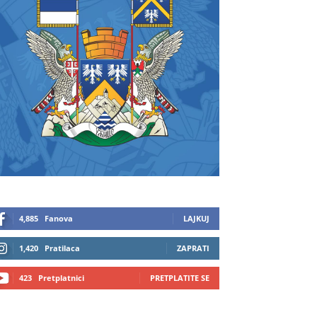
4,885
Fanova
LAJKUJ
1,420
Pratilaca
ZAPRATI
423
Pretplatnici
PRETPLATITE SE