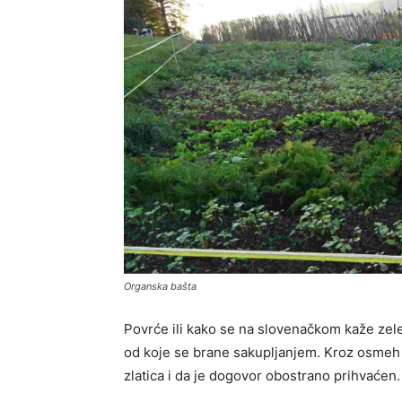
Organska bašta
Povrće ili kako se na slovenačkom kaže zelen
od koje se brane sakupljanjem. Kroz osmeh 
zlatica i da je dogovor obostrano prihvaćen.