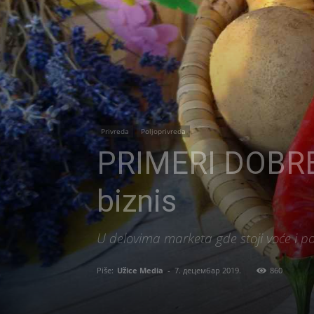
Privreda
Poljoprivreda
PRIMERI DOBRE
biznis
U delovima marketa gde stoji voće i po
Piše:
Užice Media
-
7. децембар 2019.
860