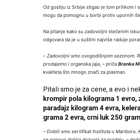
Od gostiju iz Srbije stigao je tom prilikom i
mogu da pomognu u borbi protiv upornih št
Na pitanje kako su zadovoljni stečenim is
odgovara da je u suštini najviše raduje por
–
Zadovoljni smo ovogodišnjom sezonom. Ra
prodajemo i organska jaja
, – priča
Branka 
kvaliteta što mnogo znači za plasman.
Pitali smo je za cene, a evo i ne
krompir pola kilograma 1 evro,
paradajz kilogram 4 evra, keler
grama 2 evra, crni luk 250 gram
–
Dobili smo sertifikat Instituta u Mariboru
se ponovo dobija dozvola za prodaju
, – dod