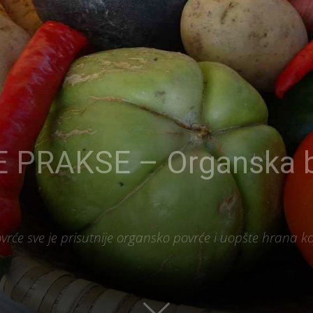
 PRAKSE – Organska b
vrće sve je prisutnije organsko povrće i uopšte hrana ko