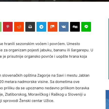
e hranili sezonskim voćem i povrćem. Umesto
je za organizam pojesti jabuku, bananu ili šargarepu. U
e je prisutnije organsko povrće i uopšte hrana koja
h slovenačkih opština Zagorje na Savi i mestu Jablan
 720 metara nadmorske visine. Sa dometima ove
o priliku da se upoznamo nedavno prilikom boravka
je, Zlatiborskog, Moravičkog i Raškog u Sloveniji u
ji sprovodi Ženski centar Užice.