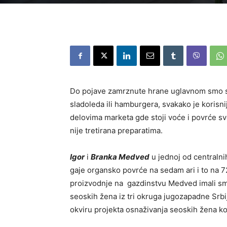
Do pojave zamrznute hrane uglavnom smo s
sladoleda ili hamburgera, svakako je korisni
delovima marketa gde stoji voće i povrće sv
nije tretirana preparatima.
Igor
i
Branka Medved
u jednoj od centralni
gaje organsko povrće na sedam ari i to na
proizvodnje na gazdinstvu Medved imali sm
seoskih žena iz tri okruga jugozapadne Srbi
okviru projekta osnaživanja seoskih žena ko