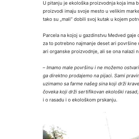
U pitanju je ekološka proizvodnja koja ima b
proizvodi imaju svoje mesto u velikim market
tako su „mali“ dobili svoj kutak u kojem potr
Parcela na kojoj u gazdinstvu Medved gaje 
za to potrebno najmanje deset ari površin
ari organske proizvodnje, ali se ona nalazi na
–
Imamo male površinu i ne možemo ostvari
ga direktno prodajemo na pijaci. Sami pravi
uzimamo sa farme našeg sina koji drži kra
čoveka koji drži sertifikovan ekološki rasad
i o rasadu i o ekološkom prskanju.