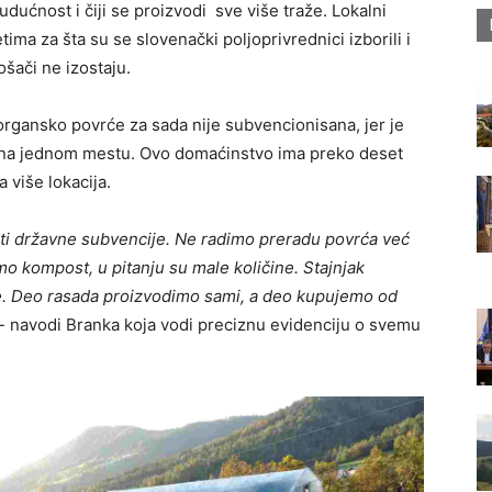
udućnost i čiji se proizvodi sve više traže. Lokalni
ima za šta su se slovenački poljoprivrednici izborili i
ošači ne izostaju.
organsko povrće za sada nije subvencionisana, jer je
e na jednom mestu. Ovo domaćinstvo ima preko deset
 više lokacija.
ti državne subvencije. Ne radimo preradu povrća već
mo kompost, u pitanju su male količine. Stajnjak
ve. Deo rasada proizvodimo sami, a deo kupujemo od
,- navodi Branka koja vodi preciznu evidenciju o svemu