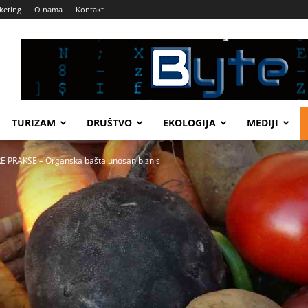
keting
O nama
Kontakt
TURIZAM
DRUŠTVO
EKOLOGIJA
MEDIJI
 PRAKSE – Organska bašta unosan biznis