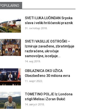
POPULARNO
SVETI LUKA LUČINDAN Srpska
slava i veliki hrišćanski praznik
31. октобар 2018.
SVETI VASILIJE OSTROŠKI –
Izmiruje zavađene, zbratimljuje
razbraćene, ukroćuje
samovoljne, isceljuje...
14. мај 2019.
OBILAZNICA OKO UŽICA
Obezbeđeno 30 miliona evra
11. март 2022.
TOMETINO POLJE Iz Londona
stigli Melisa i Zoran Đukić
14. август 2018.