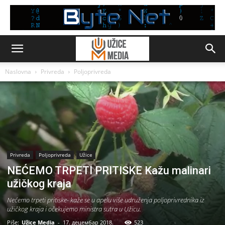
Naslovna
Privreda
Poljoprivreda
Privreda
Poljoprivreda
Užice
NEĆEMO TRPETI PRITISKE Kažu malinari
užičkog kraja
Nećemo trpeti pritiske- kaže se u apelu više udruženja poljoprivrednika iz
užičkog kraja i očekujemo ministra sutra u Užicu.
Piše:
Užice Media
-
17. децембар 2018.
523