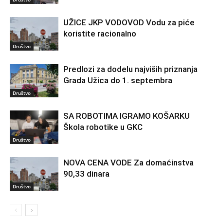
UŽICE JKP VODOVOD Vodu za piće
koristite racionalno
Društvo
Predlozi za dodelu najviših priznanja
Grada Užica do 1. septembra
Društvo
SA ROBOTIMA IGRAMO KOŠARKU
Škola robotike u GKC
Društvo
NOVA CENA VODE Za domaćinstva
90,33 dinara
Društvo