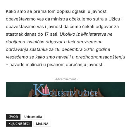
Kako smo se prema tom dopisu oglasili u javnosti
obaveštavamo vas da ministra očekujemo sutra u Užicu i
obaveštavamo vas i javnost da ćemo čekati odgovor za
stastnak danas do 17 sati.
Ukoliko iz Ministarstva ne
dobijemo zvaničan odgovor o tačnom vremenu
održavanja sastanka za 18. decembra 2018. godine
vladaćemo se kako smo naveli i u predhodnomsaopštenju
– navode malinari u pisanom obraćanju javnosti.
- Advertisement -
IZVOR
Uzicemedia
KLJUČNE REČI
MALINA