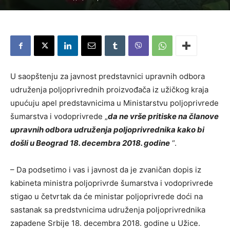
U saopštenju za javnost predstavnici upravnih odbora
udruženja poljoprivrednih proizvođača iz užičkog kraja
upućuju apel predstavnicima u Ministarstvu poljoprivrede
šumarstva i vodoprivrede „
da ne vrše pritiske na članove
upravnih odbora udruženja poljoprivrednika kako bi
došli u Beograd 18. decembra 2018. godine
“.
– Da podsetimo i vas i javnost da je zvaničan dopis iz
kabineta ministra poljoprivrde šumarstva i vodoprivrede
stigao u četvrtak da će ministar poljoprivrede doći na
sastanak sa predstvnicima udruženja poljoprivrednika
zapadene Srbije 18. decembra 2018. godine u Užice.