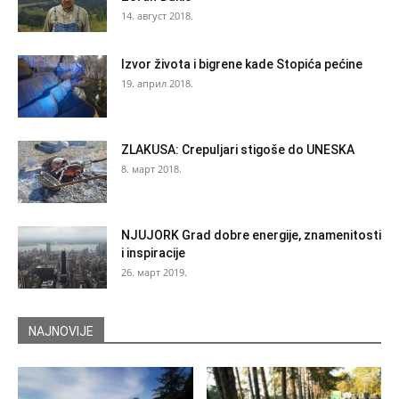
14. август 2018.
Izvor života i bigrene kade Stopića pećine
19. април 2018.
ZLAKUSA: Crepuljari stigoše do UNESKA
8. март 2018.
NJUJORK Grad dobre energije, znamenitosti
i inspiracije
26. март 2019.
NAJNOVIJE