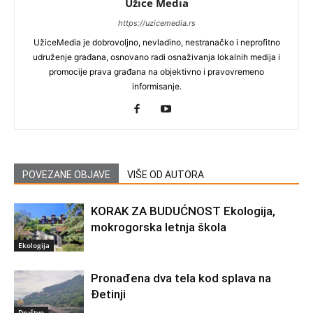
Užice Media
https://uzicemedia.rs
UžiceMedia je dobrovoljno, nevladino, nestranačko i neprofitno
udruženje građana, osnovano radi osnaživanja lokalnih medija i
promocije prava građana na objektivno i pravovremeno
informisanje.
POVEZANE OBJAVE
VIŠE OD AUTORA
KORAK ZA BUDUĆNOST Ekologija,
mokrogorska letnja škola
Ekologija
Pronađena dva tela kod splava na
Đetinji
Društvo