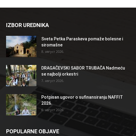
IZBOR UREDNIKA
Sveta Petka Paraskeva pomaže bolesne i
siromašne
8. август 2026.
DRAGAČEVSKI SABOR TRUBAČA Nadmeću
se najbolji orkestri
7. август 2026.
Potpisan ugovor o sufinansiranju NAFFIT
2026.
6. август 2026.
POPULARNE OBJAVE