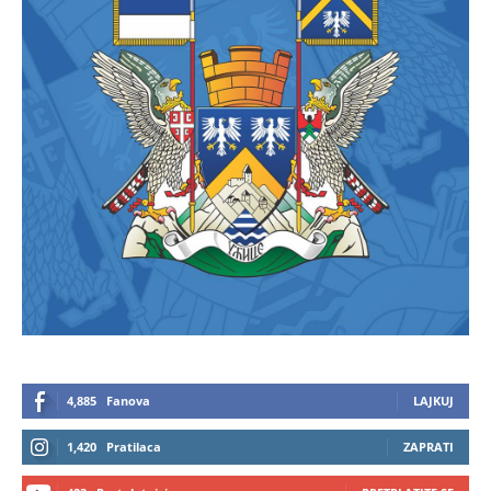
4,885
Fanova
LAJKUJ
1,420
Pratilaca
ZAPRATI