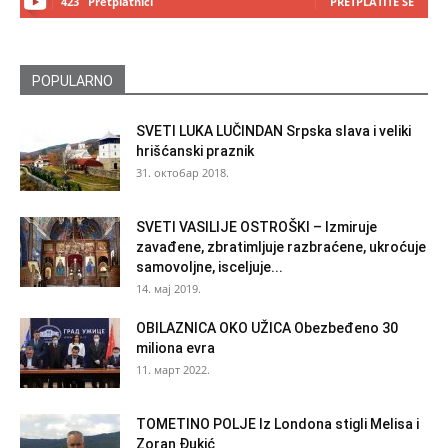
423
Pretplatnici
PRETPLATITE SE
POPULARNO
SVETI LUKA LUČINDAN Srpska slava i veliki
hrišćanski praznik
31. октобар 2018.
SVETI VASILIJE OSTROŠKI – Izmiruje
zavađene, zbratimljuje razbraćene, ukroćuje
samovoljne, isceljuje...
14. мај 2019.
OBILAZNICA OKO UŽICA Obezbeđeno 30
miliona evra
11. март 2022.
TOMETINO POLJE Iz Londona stigli Melisa i
Zoran Đukić