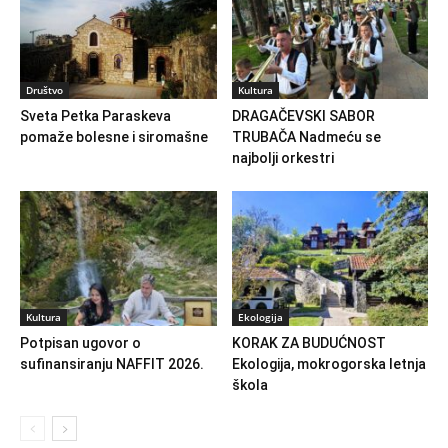
Društvo
Kultura
Sveta Petka Paraskeva
DRAGAČEVSKI SABOR
pomaže bolesne i siromašne
TRUBAČA Nadmeću se
najbolji orkestri
Kultura
Ekologija
Potpisan ugovor o
KORAK ZA BUDUĆNOST
sufinansiranju NAFFIT 2026.
Ekologija, mokrogorska letnja
škola