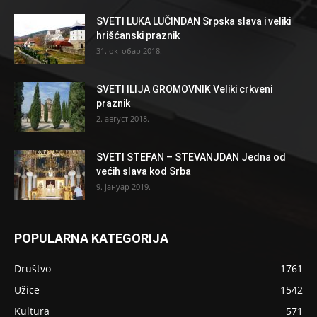
SVETI LUKA LUČINDAN Srpska slava i veliki
hrišćanski praznik
31. октобар 2018.
SVETI ILIJA GROMOVNIK Veliki crkveni
praznik
2. август 2018.
SVETI STEFAN – STEVANJDAN Jedna od
većih slava kod Srba
9. јануар 2019.
POPULARNA KATEGORIJA
Društvo
1761
Užice
1542
Kultura
571