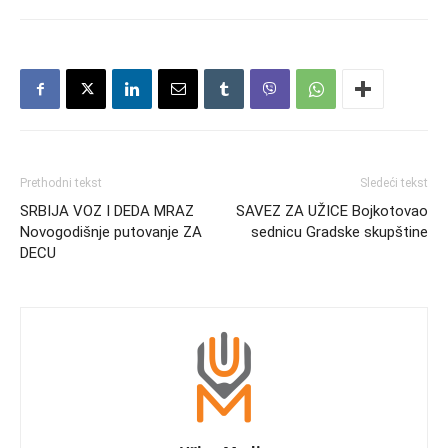
Prethodni tekst
Sledeći tekst
SRBIJA VOZ I DEDA MRAZ
SAVEZ ZA UŽICE Bojkotovao
Novogodišnje putovanje ZA
sednicu Gradske skupštine
DECU