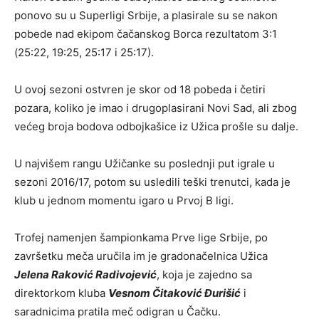
ponovo su u Superligi Srbije, a plasirale su se nakon
pobede nad ekipom čačanskog Borca rezultatom 3:1
(25:22, 19:25, 25:17 i 25:17).
U ovoj sezoni ostvren je skor od 18 pobeda i četiri
pozara, koliko je imao i drugoplasirani Novi Sad, ali zbog
većeg broja bodova odbojkašice iz Užica prošle su dalje.
U najvišem rangu Užičanke su poslednji put igrale u
sezoni 2016/17, potom su usledili teški trenutci, kada je
klub u jednom momentu igaro u Prvoj B ligi.
Trofej namenjen šampionkama Prve lige Srbije, po
završetku meča uručila im je gradonačelnica Užica
Jelena Raković Radivojević
, koja je zajedno sa
direktorkom kluba
Vesnom Čitaković Đurišić
i
saradnicima pratila meč odigran u Čačku.