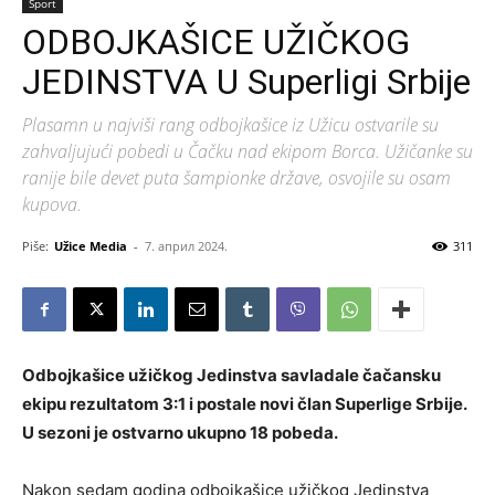
Sport
ODBOJKAŠICE UŽIČKOG
JEDINSTVA U Superligi Srbije
Plasamn u najviši rang odbojkašice iz Užicu ostvarile su
zahvaljujući pobedi u Čačku nad ekipom Borca. Užičanke su
ranije bile devet puta šampionke države, osvojile su osam
kupova.
Piše:
Užice Media
-
7. април 2024.
311
Odbojkašice užičkog Jedinstva savladale čačansku
ekipu rezultatom 3:1 i postale novi član Superlige Srbije.
U sezoni je ostvarno ukupno 18 pobeda.
Nakon sedam godina odbojkašice užičkog Jedinstva