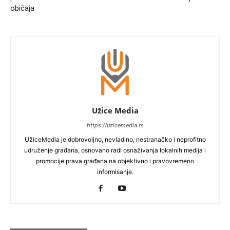
običaja
Užice Media
https://uzicemedia.rs
UžiceMedia je dobrovoljno, nevladino, nestranačko i neprofitno
udruženje građana, osnovano radi osnaživanja lokalnih medija i
promocije prava građana na objektivno i pravovremeno
informisanje.