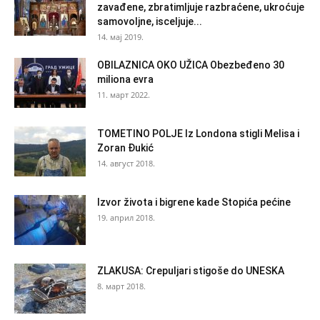
zavađene, zbratimljuje razbraćene, ukroćuje
samovoljne, isceljuje...
14. мај 2019.
OBILAZNICA OKO UŽICA Obezbeđeno 30
miliona evra
11. март 2022.
TOMETINO POLJE Iz Londona stigli Melisa i
Zoran Đukić
14. август 2018.
Izvor života i bigrene kade Stopića pećine
19. април 2018.
ZLAKUSA: Crepuljari stigoše do UNESKA
8. март 2018.