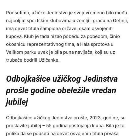
Podsetimo, užičko Jedinstvo je svojevremeno bilo među
najboljim sportskim klubovima u zemlji i gradu na Đetinji,
ima devet titula šampiona države, osam osvojenih
kupova. Klub je tada nizao pobedu za pobedom, činio
okosnicu reprezentativnog tima, a Hala sprotova u
Velikom parku uvek je bila puna navijača, koji su uz
trubače bodrili Užičanke.
Odbojkašice užičkog Jedinstva
prošle godine obeležile vredan
jubilej
Odbojkašice užičkog Jedinstva prošle, 2023. godine, su
proslavile jubilej – 55 godina postojanja kluba. Bila je to
prilika da se podseti na devet osvojenih titula prvaka