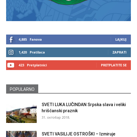
4,885
Fanova
LAJKUJ
1,420
Pratilaca
ZAPRATI
423
Pretplatnici
PRETPLATITE SE
POPULARNO
SVETI LUKA LUČINDAN Srpska slava i veliki
hrišćanski praznik
31. октобар 2018.
SVETI VASILIJE OSTROŠKI – Izmiruje