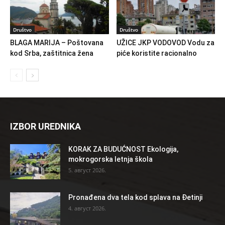
Društvo
Društvo
BLAGA MARIJA – Poštovana
UŽICE JKP VODOVOD Vodu za
kod Srba, zaštitnica žena
piće koristite racionalno
IZBOR UREDNIKA
KORAK ZA BUDUĆNOST Ekologija,
mokrogorska letnja škola
5. август 2026.
Pronađena dva tela kod splava na Đetinji
4. август 2026.