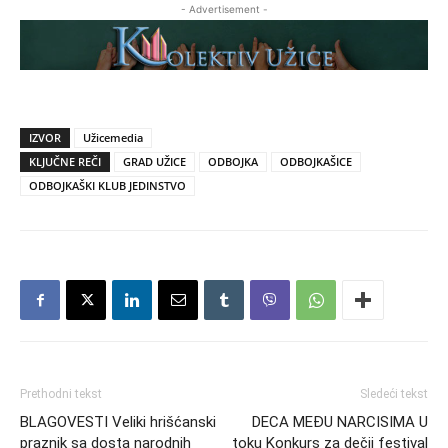
- Advertisement -
IZVOR
Užicemedia
KLJUČNE REČI
GRAD UŽICE
ODBOJKA
ODBOJKAŠICE
ODBOJKAŠKI KLUB JEDINSTVO
Prethodni tekst
Sledeći tekst
BLAGOVESTI Veliki hrišćanski
DECA MEĐU NARCISIMA U
praznik sa dosta narodnih
toku Konkurs za dečji festival