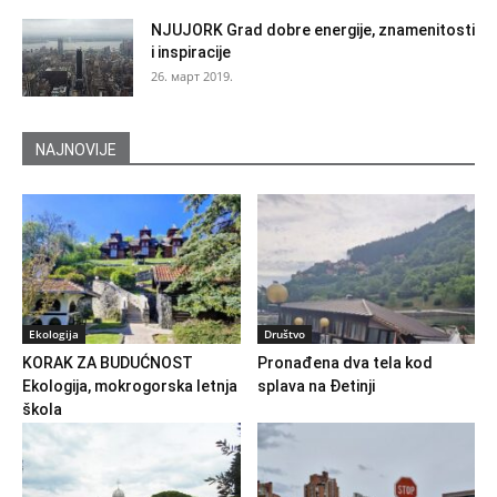
NJUJORK Grad dobre energije, znamenitosti
i inspiracije
26. март 2019.
NAJNOVIJE
Ekologija
Društvo
KORAK ZA BUDUĆNOST
Pronađena dva tela kod
Ekologija, mokrogorska letnja
splava na Đetinji
škola