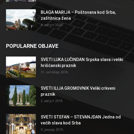
BLAGA MARIJA – Poštovana kod Srba,
zaštitnica žena
4. август 2026.
POPULARNE OBJAVE
SVETI LUKA LUČINDAN Srpska slava i veliki
hrišćanski praznik
31. октобар 2018.
SVETI ILIJA GROMOVNIK Veliki crkveni
praznik
2. август 2018.
SVETI STEFAN – STEVANJDAN Jedna od
većih slava kod Srba
9. јануар 2019.