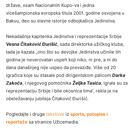
države, osam Nacionalnih Kupo-va i jedna
vicešampionska evropska titula 2001. godine osvojena u
Bakuu, deo su slavne istorije odbojkašica Jedinstva.
Nekadašnja kapitenka Jedinstva i reprezentacije Srbije
Vesna Čitaković Đurišić
, sada direktorka užičkog kluba,
tada je kazala „ono što su devojke Jedinstva učinile tih
godina je neverovatan uspeh koji niko, ni pre, a ni do
dana današnjeg nije uspeo da prevaziđe. Više od 20
igračica koje su stasale pod dirigentskom palicom
Darka
Zakoča
, i njegovog pomoćnika
Željka Tasića
, igrale su za
reprezentaciju Srbije i bile okosnica tima“, rekla je na
obeležavanju jubileja Čitaković Đurišić.
Pogledajte i druge
tekstove
iz
sporta
,
putopise i
reportaže
sa stranice Užicemedia.