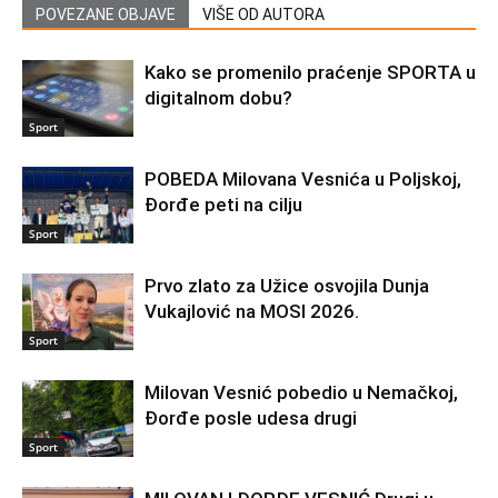
POVEZANE OBJAVE
VIŠE OD AUTORA
Kako se promenilo praćenje SPORTA u
digitalnom dobu?
Sport
POBEDA Milovana Vesnića u Poljskoj,
Đorđe peti na cilju
Sport
Prvo zlato za Užice osvojila Dunja
Vukajlović na MOSI 2026.
Sport
Milovan Vesnić pobedio u Nemačkoj,
Đorđe posle udesa drugi
Sport