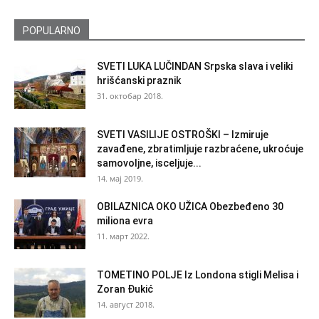
POPULARNO
SVETI LUKA LUČINDAN Srpska slava i veliki
hrišćanski praznik
31. октобар 2018.
SVETI VASILIJE OSTROŠKI – Izmiruje
zavađene, zbratimljuje razbraćene, ukroćuje
samovoljne, isceljuje...
14. мај 2019.
OBILAZNICA OKO UŽICA Obezbeđeno 30
miliona evra
11. март 2022.
TOMETINO POLJE Iz Londona stigli Melisa i
Zoran Đukić
14. август 2018.