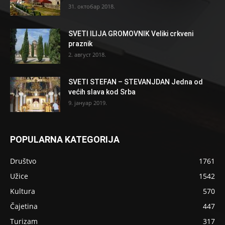
31. октобар 2018.
SVETI ILIJA GROMOVNIK Veliki crkveni
praznik
2. август 2018.
SVETI STEFAN – STEVANJDAN Jedna od
većih slava kod Srba
9. јануар 2019.
POPULARNA KATEGORIJA
Društvo
1761
Užice
1542
Kultura
570
Čajetina
447
Turizam
317