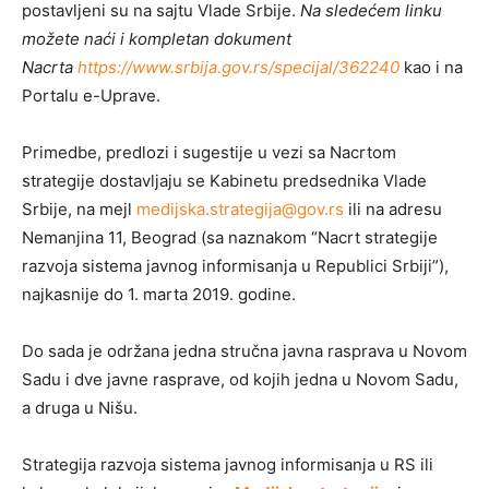
postavljeni su na sajtu Vlade Srbije.
Na sledećem linku
možete naći i kompletan dokument
Nacrta
https://www.srbija.gov.rs/specijal/362240
kao i na
Portalu e-Uprave.
Primedbe, predlozi i sugestije u vezi sa Nacrtom
strategije dostavljaju se Kabinetu predsednika Vlade
Srbije, na mejl
medijska.strategija@gov.rs
ili na adresu
Nemanjina 11, Beograd (sa naznakom “Nacrt strategije
razvoja sistema javnog informisanja u Republici Srbiji”),
najkasnije do 1. marta 2019. godine.
Do sada je održana jedna stručna javna rasprava u Novom
Sadu i dve javne rasprave, od kojih jedna u Novom Sadu,
a druga u Nišu.
Strategija razvoja sistema javnog informisanja u RS ili