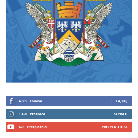
4,885
Fanova
LAJKUJ
1,420
Pratilaca
ZAPRATI
423
Pretplatnici
PRETPLATITE SE