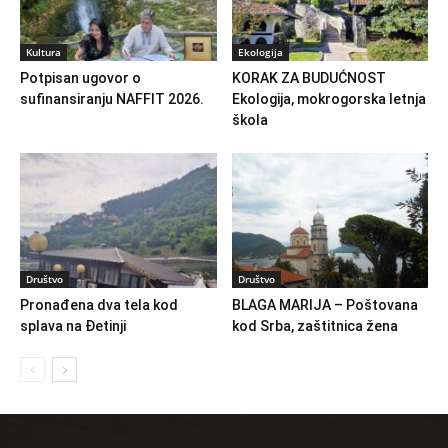
Kultura
Ekologija
Potpisan ugovor o
KORAK ZA BUDUĆNOST
sufinansiranju NAFFIT 2026.
Ekologija, mokrogorska letnja
škola
Društvo
Društvo
Pronađena dva tela kod
BLAGA MARIJA – Poštovana
splava na Đetinji
kod Srba, zaštitnica žena