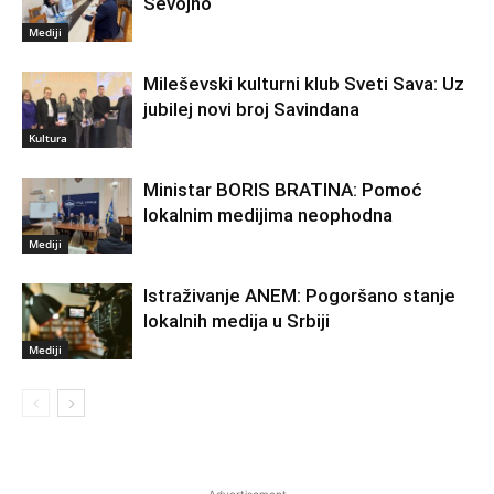
Sevojno
Mediji
Mileševski kulturni klub Sveti Sava: Uz
jubilej novi broj Savindana
Kultura
Ministar BORIS BRATINA: Pomoć
lokalnim medijima neophodna
Mediji
Istraživanje ANEM: Pogoršano stanje
lokalnih medija u Srbiji
Mediji