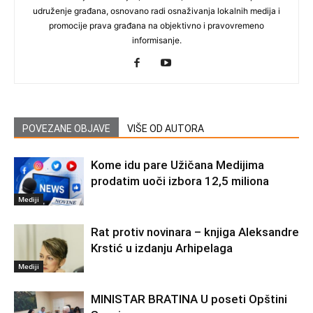
udruženje građana, osnovano radi osnaživanja lokalnih medija i
promocije prava građana na objektivno i pravovremeno
informisanje.
POVEZANE OBJAVE
VIŠE OD AUTORA
Kome idu pare Užičana Medijima
prodatim uoči izbora 12,5 miliona
Mediji
Rat protiv novinara – knjiga Aleksandre
Krstić u izdanju Arhipelaga
Mediji
MINISTAR BRATINA U poseti Opštini