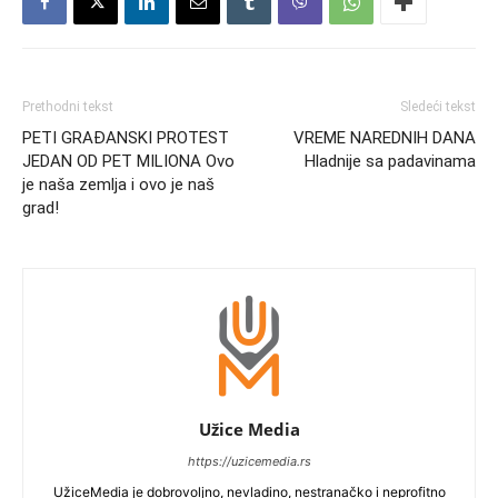
Prethodni tekst
Sledeći tekst
PETI GRAĐANSKI PROTEST
VREME NAREDNIH DANA
JEDAN OD PET MILIONA Ovo
Hladnije sa padavinama
je naša zemlja i ovo je naš
grad!
Užice Media
https://uzicemedia.rs
UžiceMedia je dobrovoljno, nevladino, nestranačko i neprofitno