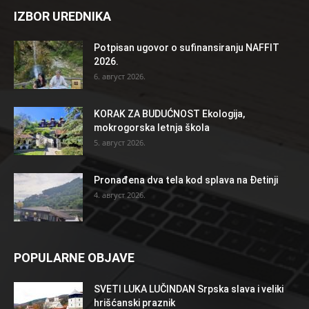
IZBOR UREDNIKA
Potpisan ugovor o sufinansiranju NAFFIT
2026.
6. август 2026.
KORAK ZA BUDUĆNOST Ekologija,
mokrogorska letnja škola
5. август 2026.
Pronađena dva tela kod splava na Đetinji
4. август 2026.
POPULARNE OBJAVE
SVETI LUKA LUČINDAN Srpska slava i veliki
hrišćanski praznik