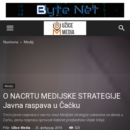
Naslovna
Mediji
Mediji
O NACRTU MEDIJSKE STRATEGIJE
Javna raspava u Čačku
Treća javna rasprava o nacrtu nove Medijske strategije zakazana za danas u
Čačku. Javnu raspravu sprovodi Kabinet predsednika Vlade Srbije.
Piše:
Užice Media
-
25. фебруар 2019.
323