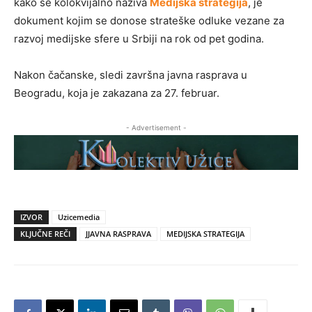
kako se kolokvijalno naziva
Medijska strategija
, je
dokument kojim se donose strateške odluke vezane za
razvoj medijske sfere u Srbiji na rok od pet godina.
Nakon čačanske, sledi završna javna rasprava u
Beogradu, koja je zakazana za 27. februar.
- Advertisement -
IZVOR
Uzicemedia
KLJUČNE REČI
JJAVNA RASPRAVA
MEDIJSKA STRATEGIJA