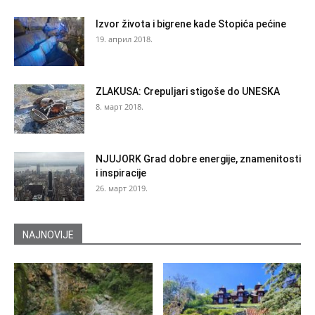
Izvor života i bigrene kade Stopića pećine
19. април 2018.
ZLAKUSA: Crepuljari stigoše do UNESKA
8. март 2018.
NJUJORK Grad dobre energije, znamenitosti
i inspiracije
26. март 2019.
NAJNOVIJE