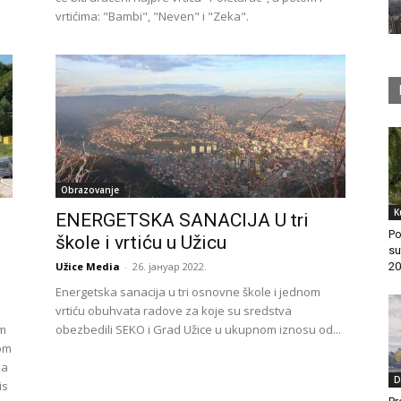
vrtićima: "Bambi", "Neven" i "Zeka".
Obrazovanje
K
ENERGETSKA SANACIJA U tri
Po
škole i vrtiću u Užicu
su
Užice Media
-
26. јануар 2022.
20
Energetska sanacija u tri osnovne škole i jednom
vrtiću obuhvata radove za koje su sredstva
om
obezbedili SEKO i Grad Užice u ukupnom iznosu od...
kom
za
D
is