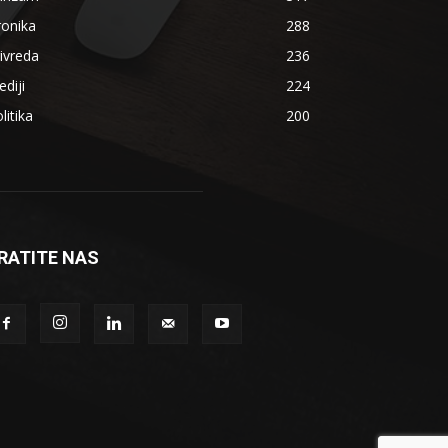
ronika
288
ivreda
236
diji
224
litika
200
RATITE NAS