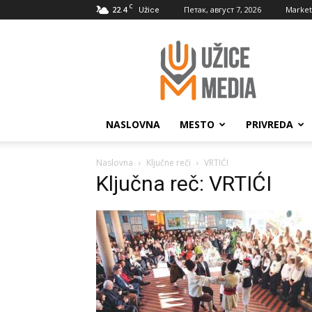
C
22.4
Петак, август 7, 2026
Market
Užice
UžiceMedia
NASLOVNA
MESTO
PRIVREDA
Naslovna
Ključne reči
VRTIĆI
Ključna reč: VRTIĆI