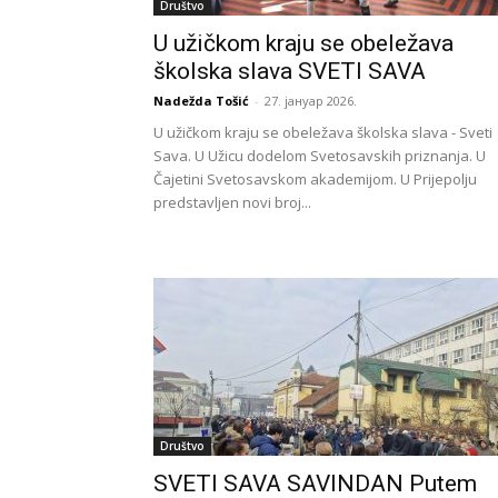
Društvo
U užičkom kraju se obeležava
školska slava SVETI SAVA
Nadežda Tošić
-
27. јануар 2026.
U užičkom kraju se obeležava školska slava - Sveti
Sava. U Užicu dodelom Svetosavskih priznanja. U
Čajetini Svetosavskom akademijom. U Prijepolju
predstavljen novi broj...
Društvo
SVETI SAVA SAVINDAN Putem