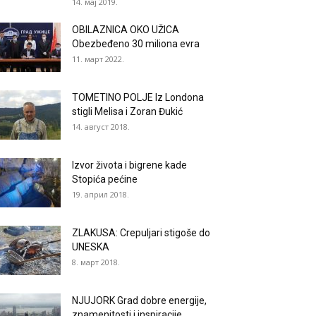
14. мај 2019.
OBILAZNICA OKO UŽICA
Obezbeđeno 30 miliona evra
11. март 2022.
TOMETINO POLJE Iz Londona
stigli Melisa i Zoran Đukić
14. август 2018.
Izvor života i bigrene kade
Stopića pećine
19. април 2018.
ZLAKUSA: Crepuljari stigoše do
UNESKA
8. март 2018.
NJUJORK Grad dobre energije,
znamenitosti i inspiracije