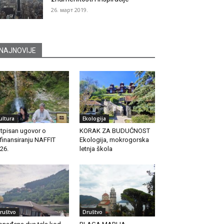
26. март 2019.
NAJNOVIJE
ultura
Ekologija
tpisan ugovor o
KORAK ZA BUDUĆNOST
finansiranju NAFFIT
Ekologija, mokrogorska
26.
letnja škola
ruštvo
Društvo