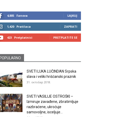
4,885
Fanova
LAJKUJ
1,420
Pratilaca
ZAPRATI
423
Pretplatnici
PRETPLATITE SE
POPULARNO
SVETI LUKA LUČINDAN Srpska
slava i veliki hrišćanski praznik
31. октобар 2018.
SVETI VASILIJE OSTROŠKI –
Izmiruje zavađene, zbratimljuje
razbraćene, ukroćuje
samovoljne, isceljuje...