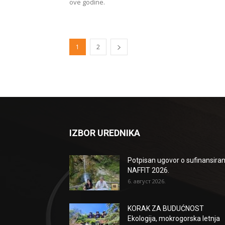
ove godine.
1
2
IZBOR UREDNIKA
Potpisan ugovor o sufinansiran
NAFFIT 2026.
6. август 2026.
KORAK ZA BUDUĆNOST
Ekologija, mokrogorska letnja