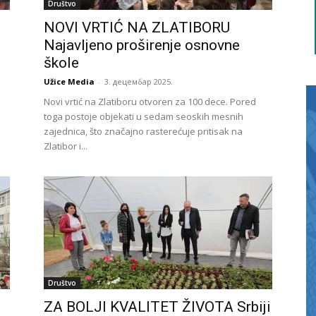
Društvo
NOVI VRTIĆ NA ZLATIBORU
Najavljeno proširenje osnovne
škole
Užice Media
-
3. децембар 2025.
Novi vrtić na Zlatiboru otvoren za 100 dece. Pored
toga postoje objekati u sedam seoskih mesnih
zajednica, što značajno rasterećuje pritisak na
Zlatibor i...
Društvo
ZA BOLJI KVALITET ŽIVOTA Srbiji