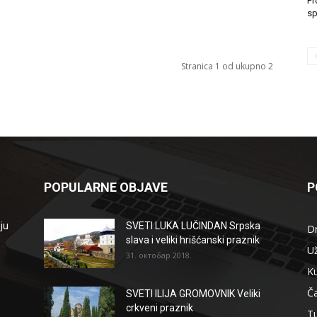
Pr
sp
Stranica 1 od ukupno 2
POPULARNE OBJAVE
P
ju
SVETI LUKA LUČINDAN Srpska
D
slava i veliki hrišćanski praznik
Už
31. октобар 2018.
Ku
Ča
SVETI ILIJA GROMOVNIK Veliki
crkveni praznik
T