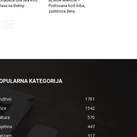
onađena dva tela kod
BLAGA MARIJA –
lava na Đetinji
Poštovana kod Srba,
zaštitnica žena
OPULARNA KATEGORIJA
ruštvo
1761
ice
1542
ltura
570
jetina
447
urizam
317