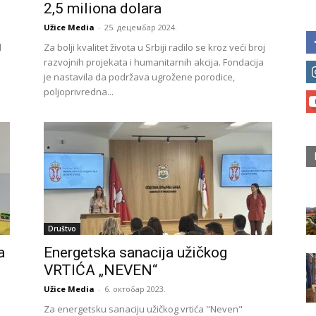
2,5 miliona dolara
Užice Media
-
25. децембар 2024.
d
Za bolji kvalitet života u Srbiji radilo se kroz veći broj
razvojnih projekata i humanitarnih akcija. Fondacija
.
je nastavila da podržava ugrožene porodice,
poljoprivredna...
Društvo
a
Energetska sanacija užičkog
VRTIĆA „NEVEN“
Užice Media
-
6. октобар 2023.
Za energetsku sanaciju užičkog vrtića "Neven"