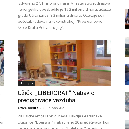
izdvojeno 27,4 miliona dinara. Ministarstvo rudrastva
i energetike obezbedilo je 19,2 miliona dinara, učešće
grada Užica iznosi 8,2 miliona dinara. Očekuje se i
početak radova na rekonstrukciji "Prve osnovne
škole Kralja Petra drugog".
Ekologija
a
Užički „LIBERGRAF“ Nabavio
prečišćivače vazduha
Užice Media
-
26. јануар 2023.
,
Za užičke vrtiće u prvoj nedelji akcije Građanske
oj
čitaonice "Libergraf" nabavljeno 20 prečišćivaća, koji
će biti uručeni najpre vrtiću "Poletarac", a potom i