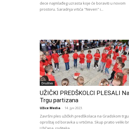
dece najmlađeg uzrasta koje će boraviti u novom
prostoru. Saradnja vrtića "Neven" i...
Društvo
UŽIČKI PREDŠKOLCI PLESALI N
Trgu partizana
Užice Media
-
14. јун 2023.
Završni ples užičkih predškolaca na Gradskom trgu
oproštaj od boravka u vrtićima. Skup pratio veliki br
Užičana, roditelja.