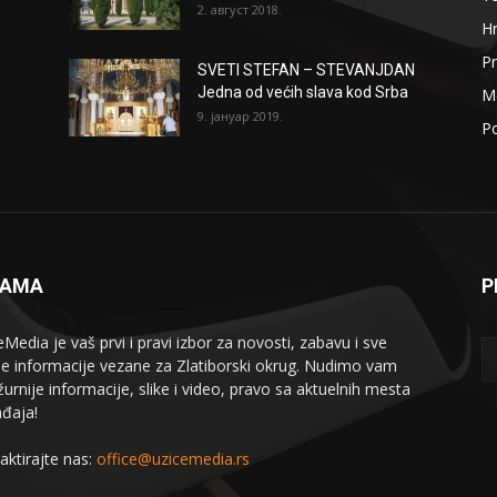
2. август 2018.
H
Pr
SVETI STEFAN – STEVANJDAN
Jedna od većih slava kod Srba
Me
9. јануар 2019.
Po
NAMA
P
eMedia je vaš prvi i pravi izbor za novosti, zabavu i sve
le informacije vezane za Zlatiborski okrug. Nudimo vam
žurnije informacije, slike i video, pravo sa aktuelnih mesta
đaja!
aktirajte nas:
office@uzicemedia.rs