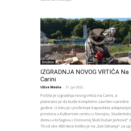
Društvo
IZGRADNJA NOVOG VRTIĆA Na
Carini
Užice Media
-
21. јул 2022.
Počela je izgradnja novog vrtića na Carini, a
planirano je da bude kompletno završen naredne
godine. U toku je i proširenje kapaciteta adaptacij
prostora u Kulturnom centru u Sevojnu, Students
domu u Krčagovu i Osnovnoj školi Dušan Jerković“ 
70 od oko 400 dece koliko je na „listi čekanja“ za up