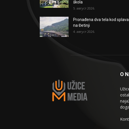
škola
5. август 2026.
Pronađena dva tela kod splava
na Đetinji
4. август 2026.
O 
Užic
osta
naja
doga
Kont