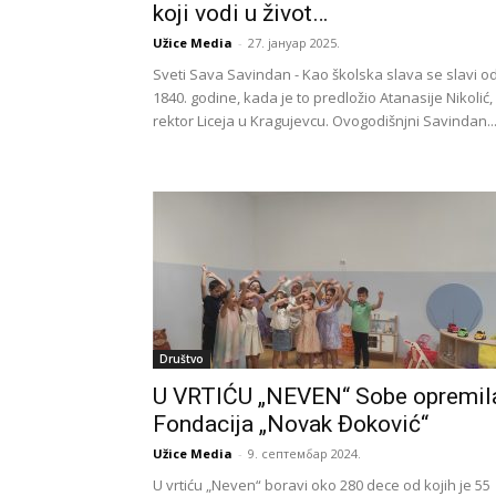
koji vodi u život…
Užice Media
-
27. јануар 2025.
Sveti Sava Savindan - Kao školska slava se slavi o
1840. godine, kada je to predložio Atanasije Nikolić,
rektor Liceja u Kragujevcu. Ovogodišnjni Savindan..
Društvo
U VRTIĆU „NEVEN“ Sobe opremil
Fondacija „Novak Đoković“
Užice Media
-
9. септембар 2024.
U vrtiću „Neven“ boravi oko 280 dece od kojih je 55