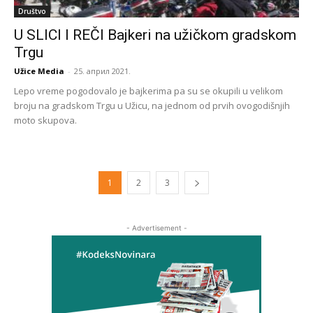
Društvo
U SLICI I REČI Bajkeri na užičkom gradskom
Trgu
Užice Media
-
25. април 2021.
Lepo vreme pogodovalo je bajkerima pa su se okupili u velikom
broju na gradskom Trgu u Užicu, na jednom od prvih ovogodišnjih
moto skupova.
1
2
3
- Advertisement -