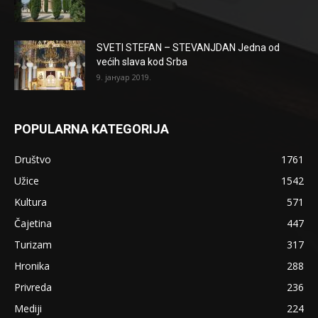
SVETI STEFAN – STEVANJDAN Jedna od
većih slava kod Srba
9. јануар 2019.
POPULARNA KATEGORIJA
Društvo
1761
Užice
1542
Kultura
571
Čajetina
447
Turizam
317
Hronika
288
Privreda
236
Mediji
224