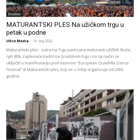
Društvo
MATURANTSKI PLES Na užičkom trgu u
petak u podne
Užice Media
-
19. мај 2022.
Maturantski ples - sutra na Trgu partizana maturanti užičkih škola,
njih 806, zaplesaće kadril na Gradskom trgu i na taj način se
uključiti u manifestaciju pod nazivom “European Quadrille Dance
Festival” ili Maturantski ples, koji se u Srbiji organizuje od 2005.
godine.