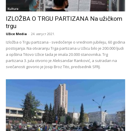
Kultura
IZLOŽBA O TRGU PARTIZANA Na užičkom
trgu
Užice Media
-
24. август 2021.
Izložba o Trgu partizana - svedočenje o vrednom jubileju, 60 godina
postojanja. Na otvaranju Trga partizana u Užicu bilo je 200.000 ljudi
a opština Titovo Užice tada je imala 20.000 stanovnika. Trg
partizana 3. jula otvorio je Aleksandar Ranković, a sutradan na
svečanosti govorio je Josip Broz Tito, predsednik SFRJ.