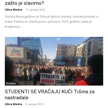
zašto je slavimo?
Užice Media
-
13. јануар 2026.
Srpska Nova godina za Srbe je tipično srpska, nastala pomalo iz
inata. Počela se slaviti javno i prkosno 1919. godine, kada je
Kraljevina...
Društvo
STUDENTI SE VRAĆAJU KUĆI Tišina za
nastradale
Užice Media
-
8. јануар 2025.