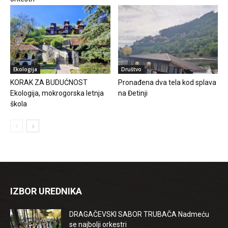
Ekologija
Društvo
KORAK ZA BUDUĆNOST
Pronađena dva tela kod splava
Ekologija, mokrogorska letnja
na Đetinji
škola
IZBOR UREDNIKA
DRAGAČEVSKI SABOR TRUBAČA Nadmeću
se najbolji orkestri