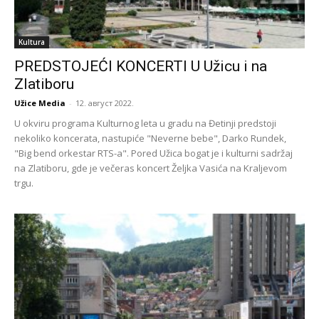
Kultura
PREDSTOJEĆI KONCERTI U Užicu i na
Zlatiboru
Užice Media
-
12. август 2022.
U okviru programa Kulturnog leta u gradu na Đetinji predstoji
nekoliko koncerata, nastupiće "Neverne bebe", Darko Rundek,
"Big bend orkestar RTS-a". Pored Užica bogat je i kulturni sadržaj
na Zlatiboru, gde je večeras koncert Željka Vasića na Kraljevom
trgu.