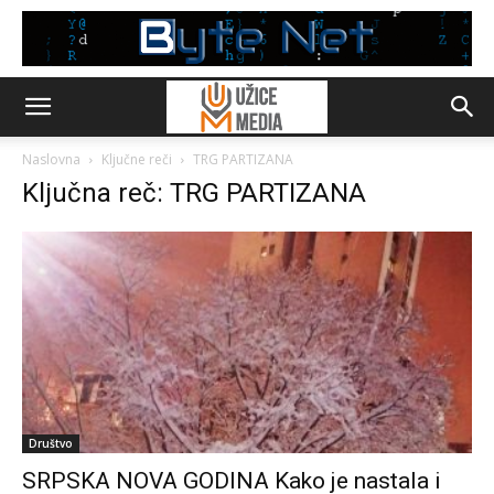
Naslovna
Ključne reči
TRG PARTIZANA
Ključna reč: TRG PARTIZANA
Društvo
SRPSKA NOVA GODINA Kako je nastala i