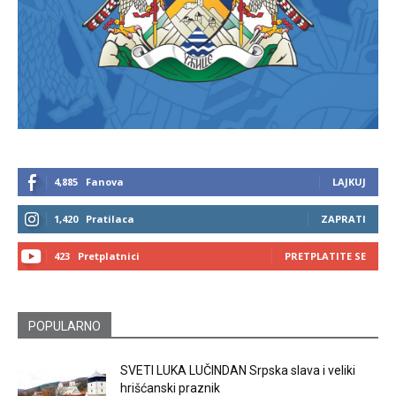
4,885
Fanova
LAJKUJ
1,420
Pratilaca
ZAPRATI
423
Pretplatnici
PRETPLATITE SE
POPULARNO
SVETI LUKA LUČINDAN Srpska slava i veliki
hrišćanski praznik