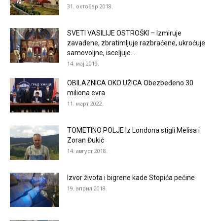
31. октобар 2018.
SVETI VASILIJE OSTROŠKI – Izmiruje
zavađene, zbratimljuje razbraćene, ukroćuje
samovoljne, isceljuje...
14. мај 2019.
OBILAZNICA OKO UŽICA Obezbeđeno 30
miliona evra
11. март 2022.
TOMETINO POLJE Iz Londona stigli Melisa i
Zoran Đukić
14. август 2018.
Izvor života i bigrene kade Stopića pećine
19. април 2018.