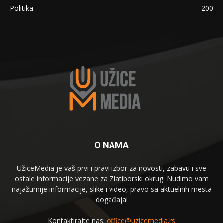
Politika
200
O NAMA
UžiceMedia je vaš prvi i pravi izbor za novosti, zabavu i sve
ostale informacije vezane za Zlatiborski okrug. Nudimo vam
najažurnije informacije, slike i video, pravo sa aktuelnih mesta
događaja!
Kontaktirajte nas:
office@uzicemedia.rs