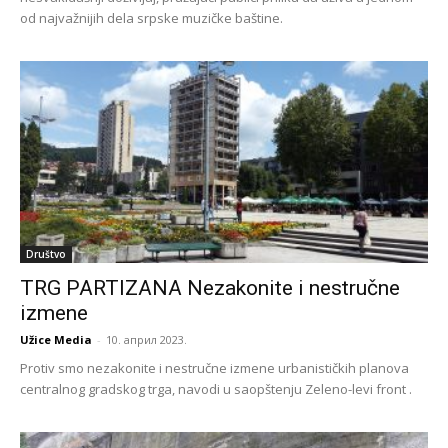
od najvažnijih dela srpske muzičke baštine.
Društvo
TRG PARTIZANA Nezakonite i nestručne
izmene
Užice Media
-
10. април 2023.
Protiv smo nezakonite i nestručne izmene urbanističkih planova
centralnog gradskog trga, navodi u saopštenju Zeleno-levi front .