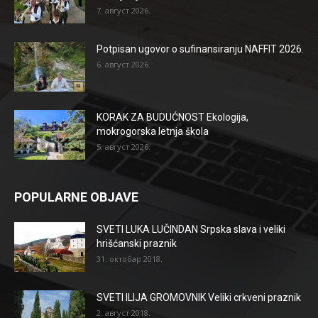
7. август 2026.
Potpisan ugovor o sufinansiranju NAFFIT 2026.
6. август 2026.
KORAK ZA BUDUĆNOST Ekologija,
mokrogorska letnja škola
5. август 2026.
POPULARNE OBJAVE
SVETI LUKA LUČINDAN Srpska slava i veliki
hrišćanski praznik
31. октобар 2018.
SVETI ILIJA GROMOVNIK Veliki crkveni praznik
2. август 2018.