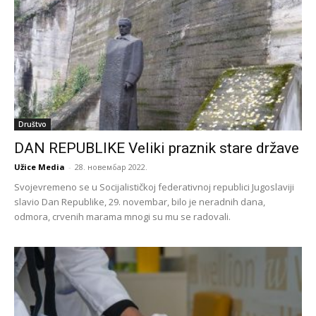
Društvo
DAN REPUBLIKE Veliki praznik stare države
Užice Media
-
28. новембар 2022.
Svojevremeno se u Socijalističkoj federativnoj republici Jugoslaviji
slavio Dan Republike, 29. novembar, bilo je neradnih dana,
odmora, crvenih marama mnogi su mu se radovali.