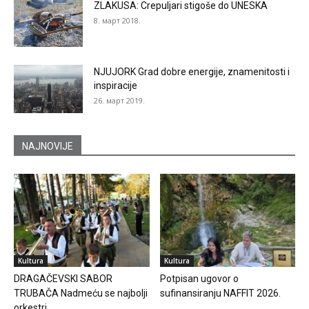
ZLAKUSA: Crepuljari stigoše do UNESKA
8. март 2018.
NJUJORK Grad dobre energije, znamenitosti i
inspiracije
26. март 2019.
NAJNOVIJE
Kultura
Kultura
DRAGAČEVSKI SABOR
Potpisan ugovor o
TRUBAČA Nadmeću se najbolji
sufinansiranju NAFFIT 2026.
orkestri