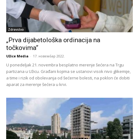
Zdravstvo
„Prva dijabetološka ordinacija na
točkovima“
Užice Media
-
17. новембар 2022.
U ponedeljak 21. novembra besplatno merenje šećera na Trgu
partizana u Užicu. Građani kojima se ustanovi visok nivo glikemije,
a time i rizik od obolevanja od šećerne bolesti, na poklon će dobiti
aparat za merenje šećera u krvi.