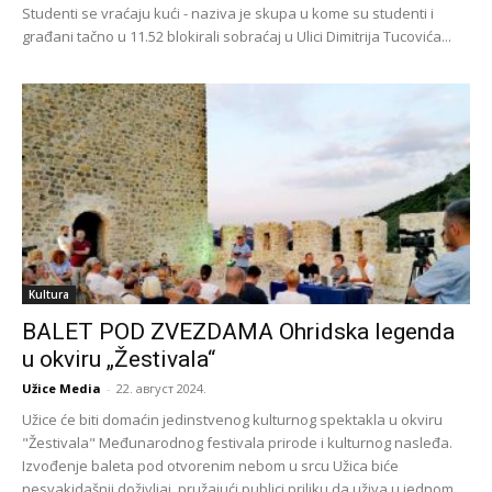
Studenti se vraćaju kući - naziva je skupa u kome su studenti i
građani tačno u 11.52 blokirali sobraćaj u Ulici Dimitrija Tucovića...
Kultura
BALET POD ZVEZDAMA Ohridska legenda
u okviru „Žestivala“
Užice Media
-
22. август 2024.
Užice će biti domaćin jedinstvenog kulturnog spektakla u okviru
"Žestivala" Međunarodnog festivala prirode i kulturnog nasleđa.
Izvođenje baleta pod otvorenim nebom u srcu Užica biće
nesvakidašnji doživljaj, pružajući publici priliku da uživa u jednom