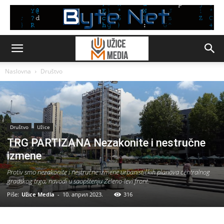
Naslovna
Društvo
Društvo
Užice
TRG PARTIZANA Nezakonite i nestručne
izmene
Protiv smo nezakonite i nestručne izmene urbanističkih planova centralnog
gradskog trga, navodi u saopštenju Zeleno-levi front.
Piše:
Užice Media
-
10. април 2023.
316