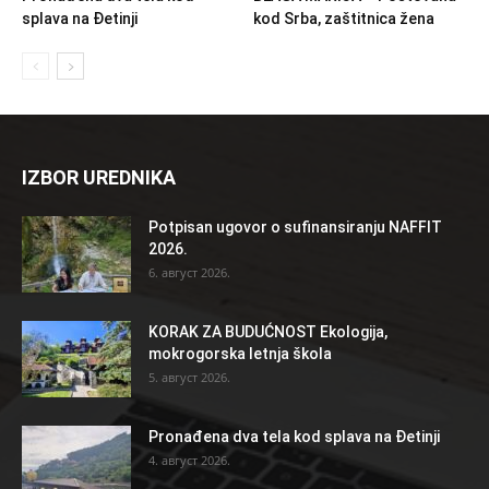
splava na Đetinji
kod Srba, zaštitnica žena
IZBOR UREDNIKA
Potpisan ugovor o sufinansiranju NAFFIT
2026.
6. август 2026.
KORAK ZA BUDUĆNOST Ekologija,
mokrogorska letnja škola
5. август 2026.
Pronađena dva tela kod splava na Đetinji
4. август 2026.