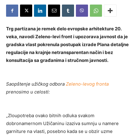
Trg partizana je remek delo evropske arhitekture 20.
veka, navodi Zeleno-levi front i upozorava javnost da je
gradska vlast pokrenula postupak izrade Plana detaljne
regulacije na krajnje netransparentan način i bez
konsultacija sa građanima i stručnom javnosti.
Saopštenje užičkog odbora
Zeleno-levog fronta
prenosimo u celosti:
„Zloupotreba ovako bitnih odluka svakom
dobronamernom Užičaninu izaziva sumnju u namere
garniture na vlasti, posebno kada se u obzir uzme