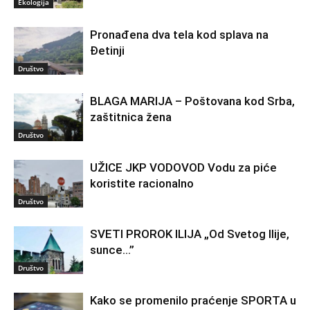
Ekologija
Pronađena dva tela kod splava na
Đetinji
Društvo
BLAGA MARIJA – Poštovana kod Srba,
zaštitnica žena
Društvo
UŽICE JKP VODOVOD Vodu za piće
koristite racionalno
Društvo
SVETI PROROK ILIJA „Od Svetog Ilije,
sunce…”
Društvo
Kako se promenilo praćenje SPORTA u