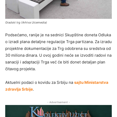
Gradski trg (Arhiva Uicemedia)
Podsećamo, ranije je na sednici Skupštine doneta Odluka
o izradi plana detaljne regulacije Trga partizana. Za izradu
projektne dokumentacije za Trg odobrena su sredstva od
30 miliona dinara. U ovoj godini neće se izvoditi radovi na
sanaciji i adaptaciji Trga već će biti donet detaljan plan
čitavog projekta.
Aktuelni podaci o kovidu za Srbiju na
sajtu Ministarstva
zdravlja Srbije
.
- Advertisement -