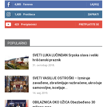
4,885
Fanova
LAJKUJ
1,420
Pratilaca
ZAPRATI
423
Pretplatnici
PRETPLATITE SE
POPULARNO
SVETI LUKA LUČINDAN Srpska slava i veliki
hrišćanski praznik
31. октобар 2018.
SVETI VASILIJE OSTROŠKI – Izmiruje
zavađene, zbratimljuje razbraćene, ukroćuje
samovoljne, isceljuje...
14. мај 2019.
OBILAZNICA OKO UŽICA Obezbeđeno 30