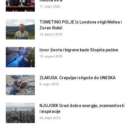
miliona evra
11. март 2022.
TOMETINO POLJE Iz Londona stigli Melisa i
Zoran Đukić
14. август 2018.
Izvor života i bigrene kade Stopića pećine
19. април 2018.
ZLAKUSA: Crepuljari stigoše do UNESKA
8. март 2018.
NJUJORK Grad dobre energije, znamenitosti
i inspiracije
26. март 2019.