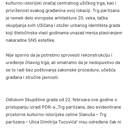
kulturno-istorijski značaj centralnog užičkog trga, kao i
privrženost svakog građanina ovoj lokaciji. Trg partizana
je remek delo evropske arhitekture 20. veka, tačka
okupljanja svih Užičana i stožer urbanog identiteta grada
koji štetočinska vlast godinama unazad menja plasiranjem
nakaradne SNS estetike.
Nije sporno da je potrebno sprovesti rekonstrukciju i
uređenje čitavog trga, ali smatramo da je nedopustivo da
se to radi bez poštovanja zakonske procedure, učešća
građana i stručne javnosti.
Odlukom Skupštine grada od 22. februara ove godine o
pristupanju izradi PDR-a „Trg partizana, deo evidentirane
prostorne kulturno-istorijske celine Slanuša – Trg
partizana – Ulica Dimitrija Tucovića“ nisu određene čak ni