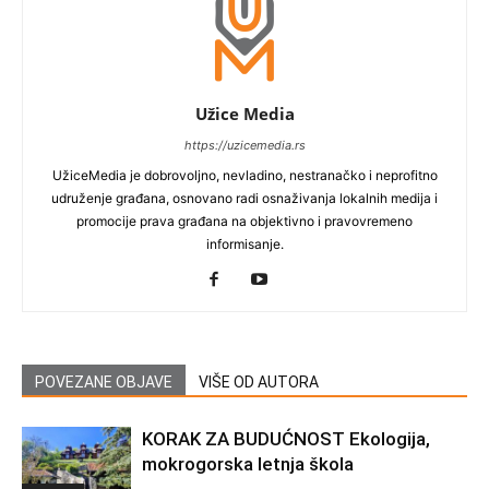
Užice Media
https://uzicemedia.rs
UžiceMedia je dobrovoljno, nevladino, nestranačko i neprofitno
udruženje građana, osnovano radi osnaživanja lokalnih medija i
promocije prava građana na objektivno i pravovremeno
informisanje.
POVEZANE OBJAVE
VIŠE OD AUTORA
KORAK ZA BUDUĆNOST Ekologija,
mokrogorska letnja škola