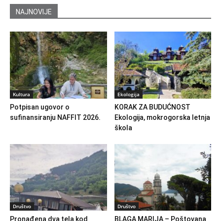
NAJNOVIJE
Kultura
Ekologija
Potpisan ugovor o
KORAK ZA BUDUĆNOST
sufinansiranju NAFFIT 2026.
Ekologija, mokrogorska letnja
škola
Društvo
Društvo
Pronađena dva tela kod
BLAGA MARIJA – Poštovana