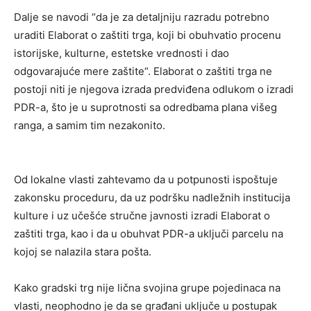
Dalje se navodi “da je za detaljniju razradu potrebno
uraditi Elaborat o zaštiti trga, koji bi obuhvatio procenu
istorijske, kulturne, estetske vrednosti i dao
odgovarajuće mere zaštite“. Elaborat o zaštiti trga ne
postoji niti je njegova izrada predviđena odlukom o izradi
PDR-a, što je u suprotnosti sa odredbama plana višeg
ranga, a samim tim nezakonito.
Od lokalne vlasti zahtevamo da u potpunosti ispoštuje
zakonsku proceduru, da uz podršku nadležnih institucija
kulture i uz učešće stručne javnosti izradi Elaborat o
zaštiti trga, kao i da u obuhvat PDR-a uključi parcelu na
kojoj se nalazila stara pošta.
Kako gradski trg nije lična svojina grupe pojedinaca na
vlasti, neophodno je da se građani uključe u postupak