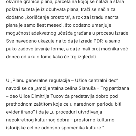
okvirne granice plana, parcela na kojoj se nalazila stara
pošta izuzeta je iz obuhvata plana, traži se način za
dodatno „korišćenje prostora“, a rok za izradu nacrta
plana je samo šest meseci, što dodatno umanjuje
mogućnost adekvatnog učešća građana u procesu izrade.
Sve navedeno ukazuje na to da je izrada PDR-a samo
puko zadovoljavanje forme, a da je mali broj moćnika već
doneo odluku o tome kako će trg izgledati.
U „Planu generalne regulacije – Užice centralni deo“
navodi se da „ambijentalna celina Slanuša – Trg partizana
– deo Ulice Dimitrija Tucovića predstavlja dobro pod
prethodnom zaštitom koje će u narednom periodu biti
evidentirano” i da je „u proceduri utvrđivanja
nepokretnog kulturnog dobra – prostorno kulturno
istorijske celine odnosno spomenika kulture.“