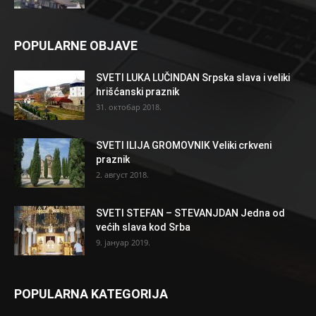
POPULARNE OBJAVE
SVETI LUKA LUČINDAN Srpska slava i veliki
hrišćanski praznik
31. октобар 2018.
SVETI ILIJA GROMOVNIK Veliki crkveni
praznik
2. август 2018.
SVETI STEFAN – STEVANJDAN Jedna od
većih slava kod Srba
9. јануар 2019.
POPULARNA KATEGORIJA