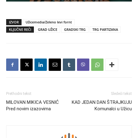
IZVOR
Užicemedia/Zeleno levi fornt
KLJUČNE REČI
GRAD UŽICE
GRADSKI TRG
TRG PARTIZANA
Prethodni tekst
Sledeći tekst
MILOVAN MIKICA VESNIĆ
KAD JEDAN DAN ŠTRAJKUJU
Pred novim izazovima
Komunalci u Užicu