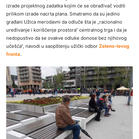
izrade projektnog zadatka kojim će se obrađivač voditi
prilikom izrade nacrta plana. Smatramo da su jedino
građani Užica merodavni da odluče šta je „racionalno
uređivanje i korišćenje prostora“ centralnog trga i da je
nedopustivo da se ovakve odluke donose bez njihovog
učešća“, navodi u saopštenju užički odbor
Zeleno-levog
fronta
.