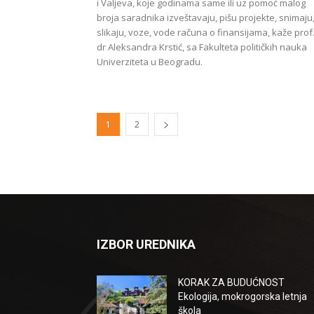
i Valjeva, koje godinama same ili uz pomoć malog
broja saradnika izveštavaju, pišu projekte, snimaju
slikaju, voze, vode računa o finansijama, kaže prof
dr Aleksandra Krstić, sa Fakulteta političkih nauka
Univerziteta u Beogradu.
1
2
IZBOR UREDNIKA
KORAK ZA BUDUĆNOST
Ekologija, mokrogorska letnja
škola