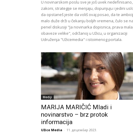
U novinarskom poslu sve je još uvek nedefinisano,
zakoni, strategije se menjaju, dopunjuju i jedini usl
da opstaneš jeste da voliš ovaj posao, da te ambici
malo duže drži u čekanju boljih vremena, čulo se n
penel diskusiji "Ja novinarka dopisnica, prava mala
obaveze velike", održanoj u Užicu, u organizaciji
Udruženja "Užicemedia" i istoimenog portala.
Mediji
MARIJA MARIČIĆ Mladi i
novinarstvo – brz protok
informacija
Užice Media
-
11. децембар 2023.