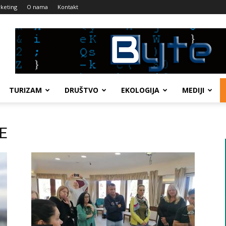
keting
O nama
Kontakt
TURIZAM
DRUŠTVO
EKOLOGIJA
MEDIJI
KE