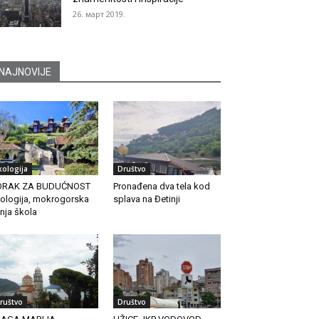
26. март 2019.
NAJNOVIJE
kologija
Društvo
ORAK ZA BUDUĆNOST
Pronađena dva tela kod
ologija, mokrogorska
splava na Đetinji
tnja škola
ruštvo
Društvo