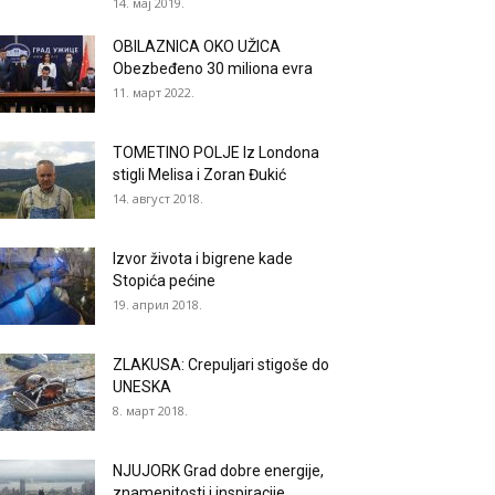
14. мај 2019.
OBILAZNICA OKO UŽICA
Obezbeđeno 30 miliona evra
11. март 2022.
TOMETINO POLJE Iz Londona
stigli Melisa i Zoran Đukić
14. август 2018.
Izvor života i bigrene kade
Stopića pećine
19. април 2018.
ZLAKUSA: Crepuljari stigoše do
UNESKA
8. март 2018.
NJUJORK Grad dobre energije,
znamenitosti i inspiracije