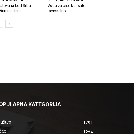
LAGA MARIJA –
UŽICE JKP VODOVOD
štovana kod Srba,
Vodu za piće koristite
štitnica žena
racionalno
OPULARNA KATEGORIJA
ruštvo
1761
ice
1542