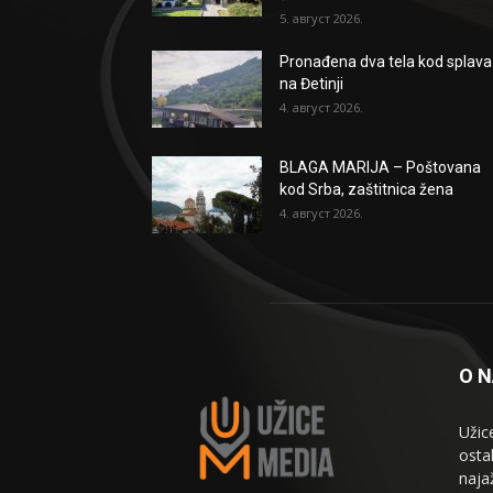
5. август 2026.
Pronađena dva tela kod splava
na Đetinji
4. август 2026.
BLAGA MARIJA – Poštovana
kod Srba, zaštitnica žena
4. август 2026.
O 
Užic
osta
naja