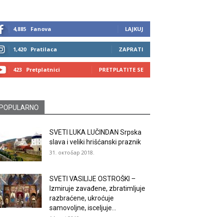
4,885
Fanova
LAJKUJ
1,420
Pratilaca
ZAPRATI
423
Pretplatnici
PRETPLATITE SE
POPULARNO
SVETI LUKA LUČINDAN Srpska
slava i veliki hrišćanski praznik
31. октобар 2018.
SVETI VASILIJE OSTROŠKI –
Izmiruje zavađene, zbratimljuje
razbraćene, ukroćuje
samovoljne, isceljuje...