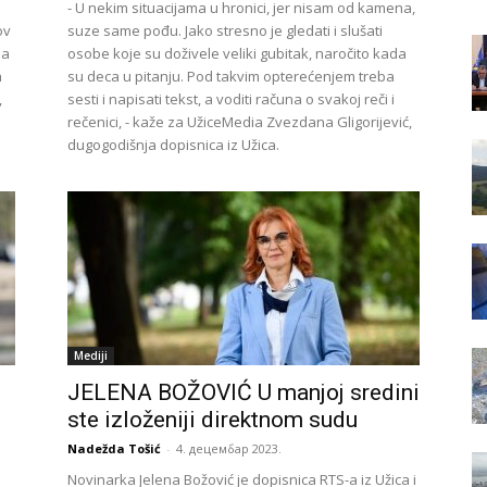
- U nekim situacijama u hronici, jer nisam od kamena,
ov
suze same pođu. Jako stresno je gledati i slušati
ja
osobe koje su doživele veliki gubitak, naročito kada
a
su deca u pitanju. Pod takvim opterećenjem treba
,
sesti i napisati tekst, a voditi računa o svakoj reči i
rečenici, - kaže za UžiceMedia Zvezdana Gligorijević,
dugogodišnja dopisnica iz Užica.
Mediji
JELENA BOŽOVIĆ U manjoj sredini
ste izloženiji direktnom sudu
Nadežda Tošić
-
4. децембар 2023.
Novinarka Jelena Božović je dopisnica RTS-a iz Užica i