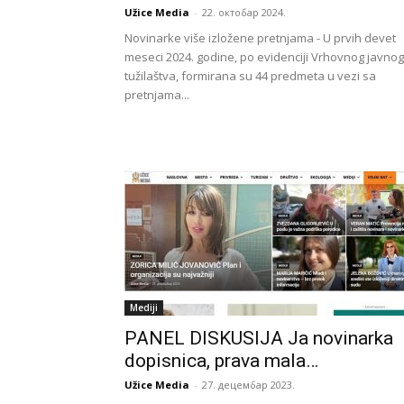
Užice Media
-
22. октобар 2024.
Novinarke više izložene pretnjama - U prvih devet
meseci 2024. godine, po evidenciji Vrhovnog javnog
tužilaštva, formirana su 44 predmeta u vezi sa
pretnjama...
Mediji
PANEL DISKUSIJA Ja novinarka
dopisnica, prava mala…
Užice Media
-
27. децембар 2023.