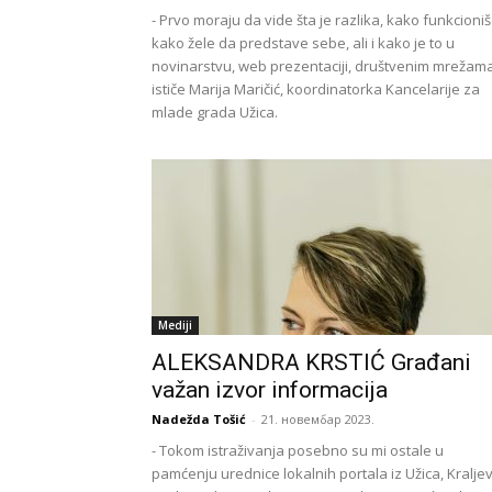
- Prvo moraju da vide šta je razlika, kako funkcioniš
kako žele da predstave sebe, ali i kako je to u
novinarstvu, web prezentaciji, društvenim mrežama
ističe Marija Maričić, koordinatorka Kancelarije za
mlade grada Užica.
Mediji
ALEKSANDRA KRSTIĆ Građani
važan izvor informacija
Nadežda Tošić
-
21. новембар 2023.
- Tokom istraživanja posebno su mi ostale u
pamćenju urednice lokalnih portala iz Užica, Kralje