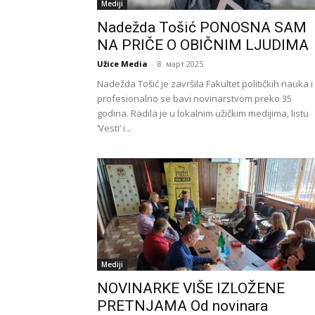
Mediji
Nadežda Tošić PONOSNA SAM
NA PRIČE O OBIČNIM LJUDIMA
Užice Media
-
8. март 2025.
Nadežda Tošić je završila Fakultet političkih nauka i
profesionalno se bavi novinarstvom preko 35
godina. Radila je u lokalnim užičkim medijima, listu
’Vesti’ i...
Mediji
NOVINARKE VIŠE IZLOŽENE
PRETNJAMA Od novinara