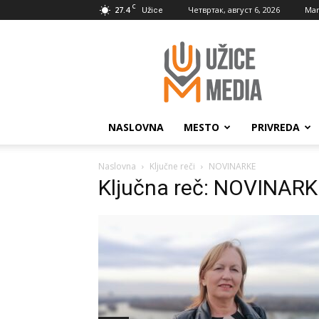
C
27.4
Четвртак, август 6, 2026
Mar
Užice
UžiceMedia
NASLOVNA
MESTO
PRIVREDA
Naslovna
Ključne reči
NOVINARKE
Ključna reč: NOVINAR