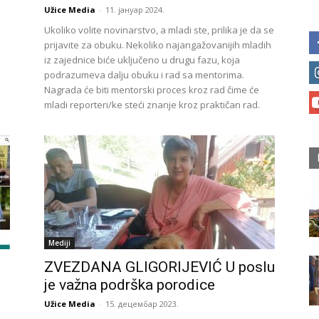
Užice Media
-
11. јануар 2024.
Ukoliko volite novinarstvo, a mladi ste, prilika je da se
prijavite za obuku. Nekoliko najangažovanijih mladih
iz zajednice biće uključeno u drugu fazu, koja
podrazumeva dalju obuku i rad sa mentorima.
Nagrada će biti mentorski proces kroz rad čime će
mladi reporteri/ke steći znanje kroz praktičan rad.
Mediji
ZVEZDANA GLIGORIJEVIĆ U poslu
je važna podrška porodice
Užice Media
-
15. децембар 2023.