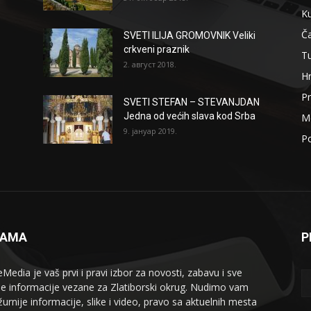
Ku
Ča
SVETI ILIJA GROMOVNIK Veliki
crkveni praznik
T
2. август 2018.
H
Pr
SVETI STEFAN – STEVANJDAN
Jedna od većih slava kod Srba
Me
9. јануар 2019.
Po
NAMA
P
eMedia je vaš prvi i pravi izbor za novosti, zabavu i sve
le informacije vezane za Zlatiborski okrug. Nudimo vam
žurnije informacije, slike i video, pravo sa aktuelnih mesta