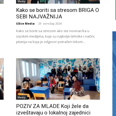
Mediji
Kako se boriti sa stresom BRIGA O
SEBI NAJVAŽNIJA
Užice Media
-
29. октобар 2024.
Kako se boriti sa stresom ako ste novinar/ka u
srpskim medijima, koje su najbolje tehnike i načini,
pitanja na koja je odgovor potražen tokom...
Mediji
POZIV ZA MLADE Koji žele da
izveštavaju o lokalnoj zajednici