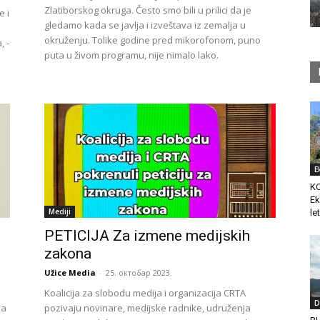
Zlatiborskog okruga. Često smo bili u prilici da je
e i
gledamo kada se javlja i izveštava iz zemalja u
okruženju. Tolike godine pred mikorofonom, puno
, -
puta u živom programu, nije nimalo lako.
E
K
Ek
Mediji
le
PETICIJA Za izmene medijskih
zakona
Užice Media
-
25. октобар 2023.
Koalicija za slobodu medija i organizacija CRTA
D
va
pozivaju novinare, medijske radnike, udruženja