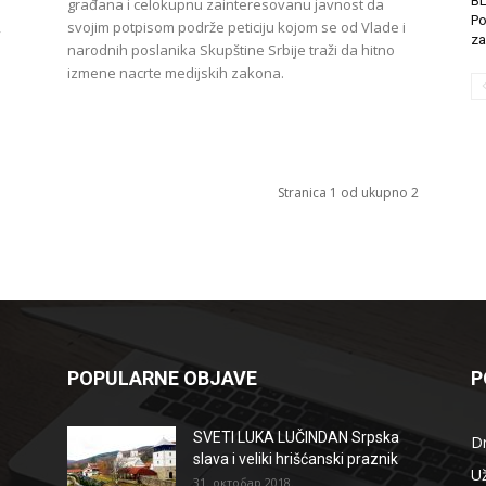
B
građana i celokupnu zainteresovanu javnost da
Po
,
svojim potpisom podrže peticiju kojom se od Vlade i
za
.
narodnih poslanika Skupštine Srbije traži da hitno
izmene nacrte medijskih zakona.
Stranica 1 od ukupno 2
POPULARNE OBJAVE
P
SVETI LUKA LUČINDAN Srpska
D
slava i veliki hrišćanski praznik
Už
31. октобар 2018.