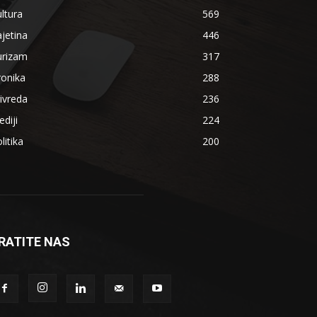
ltura
569
jetina
446
urizam
317
ronika
288
ivreda
236
diji
224
litika
200
RATITE NAS