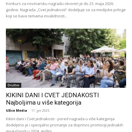
Konkurs za novinarsku nagradu otvoren je do 23. maja 2026.
godine. Nagrada „Cvet jednakosti“ dodeljuje se za medijske priloge
koji se bave temama invalidnosti...
Društvo
KIKINI DANI I CVET JEDNAKOSTI
Najboljima u više kategorija
Užice Media
-
11. јун 2025.
Kikini dani i Cvet jednakosti - pored nagrada u više kategorija
dodeljeno je i specijalno priznanje za doprinos promociji jednakih
mogućnosti u 2024. godini...