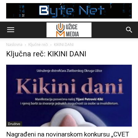
Naslovna
Ključne reči
KIKINI DANI
Ključna reč: KIKINI DANI
Društvo
Nagrađeni na novinarskom konkursu „CVET