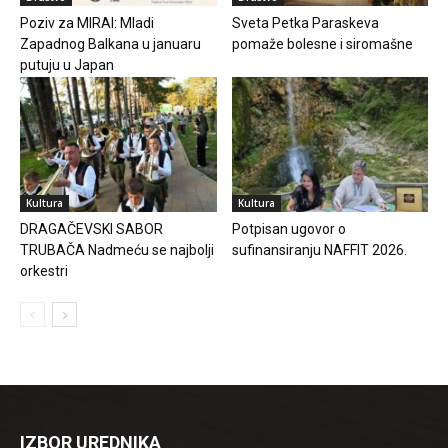
Poziv za MIRAI: Mladi
Sveta Petka Paraskeva
Zapadnog Balkana u januaru
pomaže bolesne i siromašne
putuju u Japan
Kultura
Kultura
DRAGAČEVSKI SABOR
Potpisan ugovor o
TRUBAČA Nadmeću se najbolji
sufinansiranju NAFFIT 2026.
orkestri
IZBOR UREDNIKA