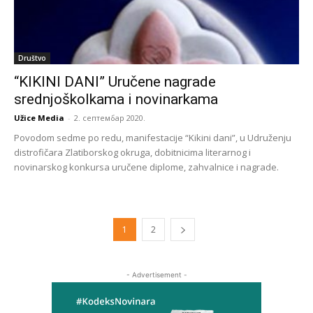
Društvo
“KIKINI DANI” Uručene nagrade
srednjoškolkama i novinarkama
Užice Media
-
2. септембар 2020.
Povodom sedme po redu, manifestacije “Kikini dani”, u Udruženju
distrofičara Zlatiborskog okruga, dobitnicima literarnog i
novinarskog konkursa uručene diplome, zahvalnice i nagrade.
1
2
- Advertisement -