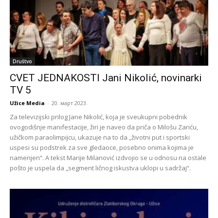
Društvo
CVET JEDNAKOSTI Jani Nikolić, novinarki
TV 5
Užice Media
-
20. март 2023.
Za televizijski prilog Jane Nikolić, koja je sveukupni pobednik
ovogodišnje manifestacije, žiri je naveo da priča o Milošu Zariću,
užičkom paraolimpijcu, ukazuje na to da „životni put i sportski
uspesi su podstrek za sve gledaoce, posebno onima kojima je
namenjen“. A tekst Marije Milanović izdvojio se u odnosu na ostale
pošto je uspela da „segment ličnog iskustva uklopi u sadržaj“.