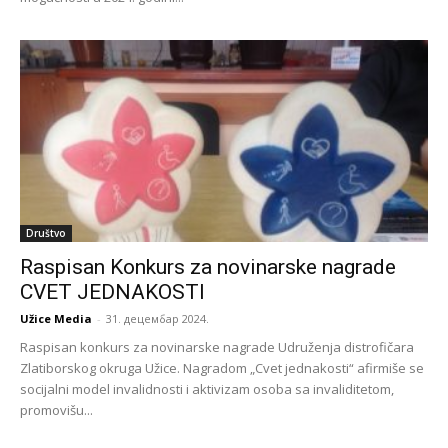
Društvo
Raspisan Konkurs za novinarske nagrade
CVET JEDNAKOSTI
Užice Media
-
31. децембар 2024.
Raspisan konkurs za novinarske nagrade Udruženja distrofičara
Zlatiborskog okruga Užice. Nagradom „Cvet jednakosti“ afirmiše se
socijalni model invalidnosti i aktivizam osoba sa invaliditetom,
promovišu...