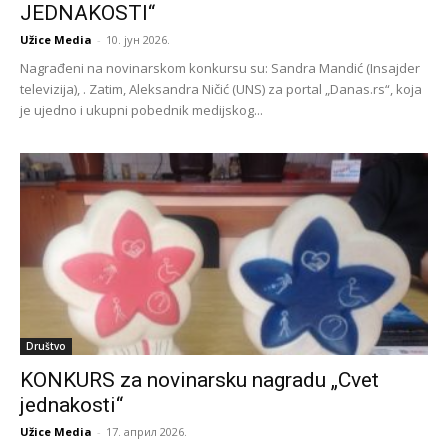
JEDNAKOSTI“
Užice Media
-
10. јун 2026.
Nagrađeni na novinarskom konkursu su: Sandra Mandić (Insajder
televizija), . Zatim, Aleksandra Ničić (UNS) za portal „Danas.rs“, koja
je ujedno i ukupni pobednik medijskog...
Društvo
KONKURS za novinarsku nagradu „Cvet
jednakosti“
Užice Media
-
17. април 2026.