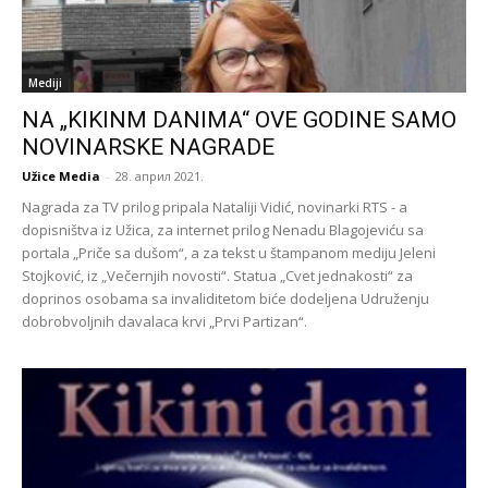
Mediji
NA „KIKINM DANIMA“ OVE GODINE SAMO
NOVINARSKE NAGRADE
Užice Media
-
28. април 2021.
Nagrada za TV prilog pripala Nataliji Vidić, novinarki RTS - a
dopisništva iz Užica, za internet prilog Nenadu Blagojeviću sa
portala „Priče sa dušom“, a za tekst u štampanom mediju Jeleni
Stojković, iz „Večernjih novosti“. Statua „Cvet jednakosti“ za
doprinos osobama sa invaliditetom biće dodeljena Udruženju
dobrobvoljnih davalaca krvi „Prvi Partizan“.