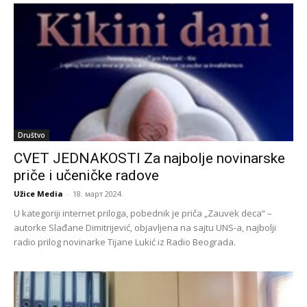
Društvo
CVET JEDNAKOSTI Za najbolje novinarske
priče i učeničke radove
Užice Media
-
18. март 2024.
U kategoriji internet priloga, pobednik je priča „Zauvek deca“ –
autorke Slađane Dimitrijević, objavljena na sajtu UNS-a, najbolji
radio prilog novinarke Tijane Lukić iz Radio Beograda.