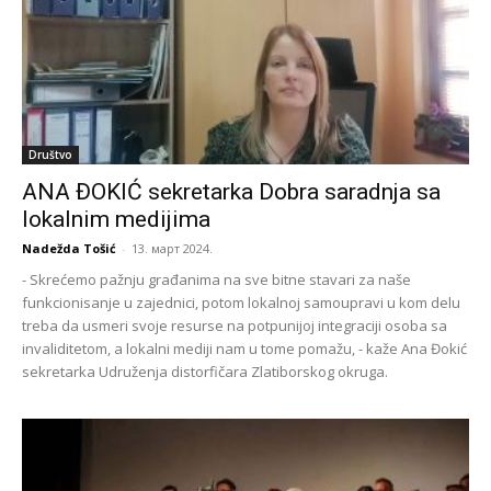
Društvo
ANA ĐOKIĆ sekretarka Dobra saradnja sa
lokalnim medijima
Nadežda Tošić
-
13. март 2024.
- Skrećemo pažnju građanima na sve bitne stavari za naše
funkcionisanje u zajednici, potom lokalnoj samoupravi u kom delu
treba da usmeri svoje resurse na potpunijoj integraciji osoba sa
invaliditetom, a lokalni mediji nam u tome pomažu, - kaže Ana Đokić
sekretarka Udruženja distorfičara Zlatiborskog okruga.