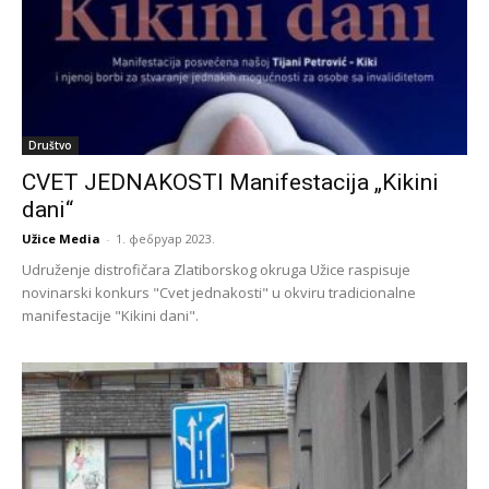
Društvo
CVET JEDNAKOSTI Manifestacija „Kikini
dani“
Užice Media
-
1. фебруар 2023.
Udruženje distrofičara Zlatiborskog okruga Užice raspisuje
novinarski konkurs "Cvet jednakosti" u okviru tradicionalne
manifestacije "Kikini dani".