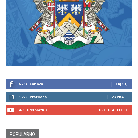
6,234
Fanova
LAJKUJ
1,729
Pratilaca
ZAPRATI
423
Pretplatnici
PRETPLATITE SE
POPULARNO