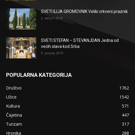
SVETI ILIJA GROMOVNIK Veliki crkveni praznik
2. август 2018.
SVETI STEFAN – STEVANJDAN Jedna od
većih slava kod Srba
9. јануар 2019.
POPULARNA KATEGORIJA
Društvo
1762
Užice
1542
Kultura
571
Čajetina
447
Turizam
317
Hronika
288