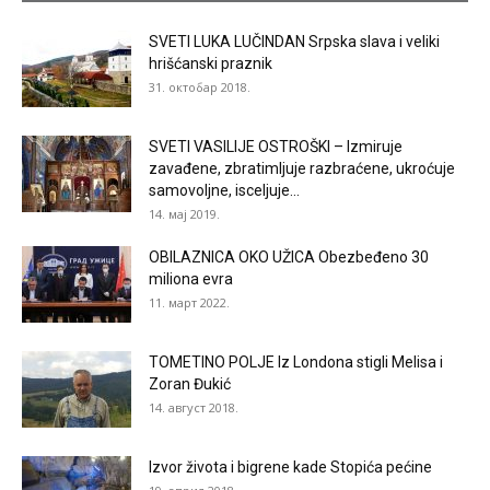
SVETI LUKA LUČINDAN Srpska slava i veliki
hrišćanski praznik
31. октобар 2018.
SVETI VASILIJE OSTROŠKI – Izmiruje
zavađene, zbratimljuje razbraćene, ukroćuje
samovoljne, isceljuje...
14. мај 2019.
OBILAZNICA OKO UŽICA Obezbeđeno 30
miliona evra
11. март 2022.
TOMETINO POLJE Iz Londona stigli Melisa i
Zoran Đukić
14. август 2018.
Izvor života i bigrene kade Stopića pećine