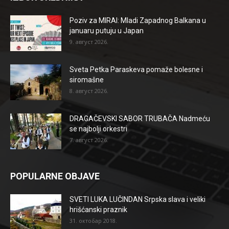
Poziv za MIRAI: Mladi Zapadnog Balkana u
januaru putuju u Japan
9. август 2026.
Sveta Petka Paraskeva pomaže bolesne i
siromašne
8. август 2026.
DRAGAČEVSKI SABOR TRUBAČA Nadmeću
se najbolji orkestri
7. август 2026.
POPULARNE OBJAVE
SVETI LUKA LUČINDAN Srpska slava i veliki
hrišćanski praznik
31. октобар 2018.