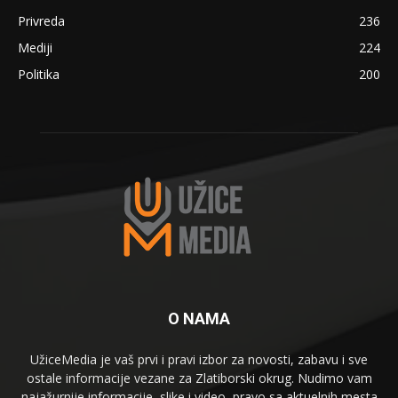
Privreda
236
Mediji
224
Politika
200
O NAMA
UžiceMedia je vaš prvi i pravi izbor za novosti, zabavu i sve
ostale informacije vezane za Zlatiborski okrug. Nudimo vam
najažurnije informacije, slike i video, pravo sa aktuelnih mesta