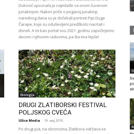
Duković upoznala je najmlađe sa ovom čuvenom
junakinjom. Nakon priče o pegavoj junakinji,
narednog dana su je dočekali portreti Pipi Duge
Čarape, koje su oduševljeni predškolci nacrtali i
doneli. A mi kao portal ovu 2021. godinu započinjemo
decom i njihovim radovima, pa šta ima lepše!
D
Sv
po
si
Ekologija
DRUGI ZLATIBORSKI FESTIVAL
POLJSKOG CVEĆA
Užice Media
-
19. мај 2019.
K
Po drugi put, na obroncima Zlatibora održava se