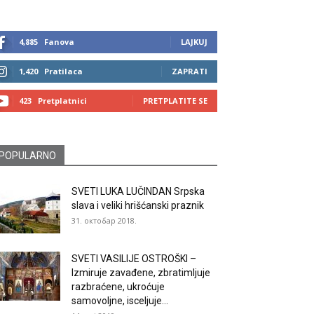
4,885
Fanova
LAJKUJ
1,420
Pratilaca
ZAPRATI
423
Pretplatnici
PRETPLATITE SE
POPULARNO
SVETI LUKA LUČINDAN Srpska
slava i veliki hrišćanski praznik
31. октобар 2018.
SVETI VASILIJE OSTROŠKI –
Izmiruje zavađene, zbratimljuje
razbraćene, ukroćuje
samovoljne, isceljuje...