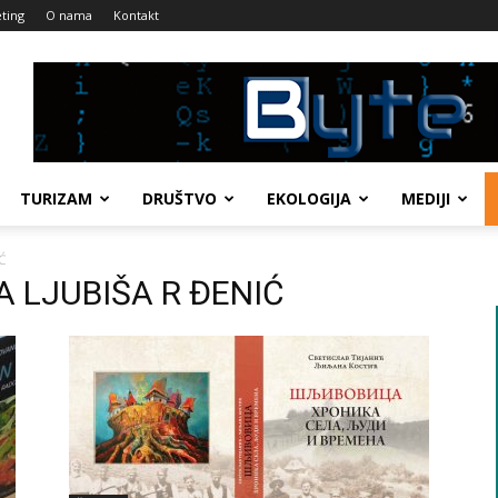
ting
O nama
Kontakt
TURIZAM
DRUŠTVO
EKOLOGIJA
MEDIJI
Ć
KA LJUBIŠA R ĐENIĆ