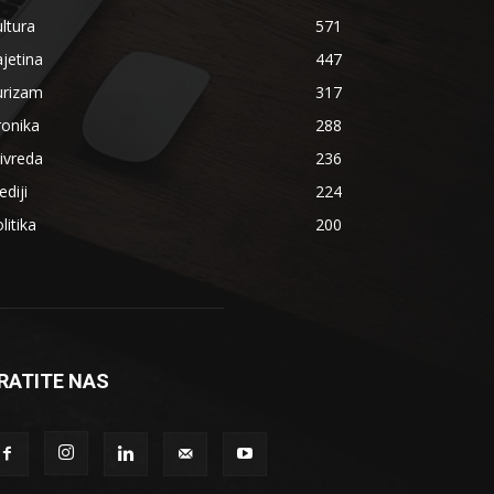
ltura
571
jetina
447
urizam
317
ronika
288
ivreda
236
diji
224
litika
200
RATITE NAS