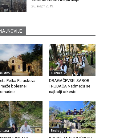
26. март 2019.
NAJNOVIJE
ruštvo
Kultura
eta Petka Paraskeva
DRAGAČEVSKI SABOR
maže bolesne i
TRUBAČA Nadmeću se
romašne
najbolji orkestri
ultura
Ekologija