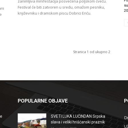
Po
zanimljiva minifestacija posvećena poljskom cveću.
su
Festival će biti zatvoren u sredu, omažom pesniku,
ani
20
književniku i dramskom piscu Dobrici Eriću.
e
Stranica 1 od ukupno 2
POPULARNE OBJAVE
P
že
SVETI LUKA LUČINDAN Srpska
D
slava i veliki hrišćanski praznik
Už