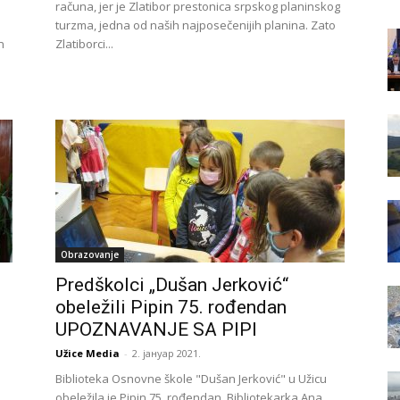
računa, jer je Zlatibor prestonica srpskog planinskog
turzma, jedna od naših najposečenijih planina. Zato
n
Zlatiborci...
Obrazovanje
Predškolci „Dušan Jerković“
obeležili Pipin 75. rođendan
UPOZNAVANJE SA PIPI
Užice Media
-
2. јануар 2021.
Biblioteka Osnovne škole "Dušan Jerković" u Užicu
obeležila je Pipin 75. rođendan. Bibliotekarka Ana