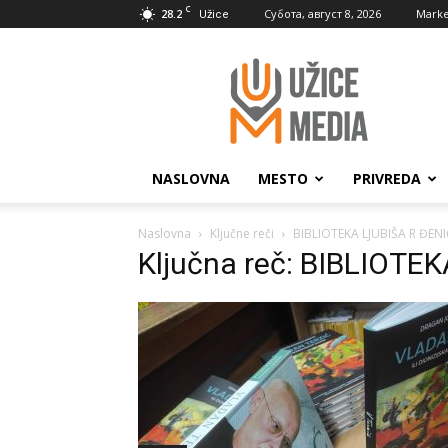
C
28.2
Субота, август 8, 2026
Marke
Užice
UžiceMedia
NASLOVNA
MESTO
PRIVREDA
Naslovna
Ključne reči
BIBLIOTEKA LJUBIŠA R ĐENI
Ključna reč: BIBLIOTE