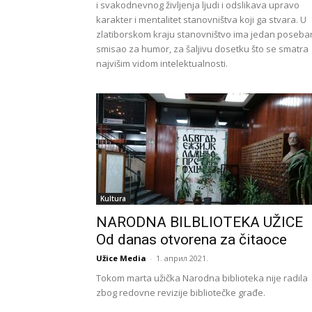
i svakodnevnog življenja ljudi i odslikava upravo
karakter i mentalitet stanovništva koji ga stvara. U
zlatiborskom kraju stanovništvo ima jedan poseba
smisao za humor, za šaljivu dosetku što se smatra
najvišim vidom intelektualnosti.
Kultura
NARODNA BILBLIOTEKA UŽICE
Od danas otvorena za čitaoce
Užice Media
-
1. април 2021.
Tokom marta užička Narodna biblioteka nije radila
zbog redovne revizije bibliotečke građe.