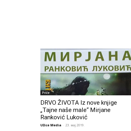
Priče
DRVO ŽIVOTA Iz nove knjige
„Tajne naše male“ Mirjane
Ranković Luković
Užice Media
-
23. мај 2019.