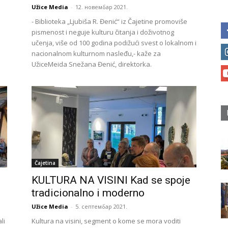
Užice Media
-
12. новембар 2021.
- Biblioteka „Ljubiša R. Đenić“ iz Čajetine promoviše
pismenost i neguje kulturu čitanja i doživotnog
učenja, više od 100 godina podižući svest o lokalnom i
nacionalnom kulturnom nasleđu,- kaže za
UžiceMeida Snežana Đenić, direktorka.
Čajetina
KULTURA NA VISINI Kad se spoje
tradicionalno i moderno
Užice Media
-
5. септембар 2021.
li
Kultura na visini, segment o kome se mora voditi