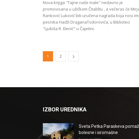
Nova knjiga "Tajne naše male" nedavno je
promovisana u užičkom Čitalištu , a večeras će Mirj
Ranković Luković biti uručena nagrada koja nosi im
pesnika Hadži DraganaTodorovića, u Biblioteci
"Ljubiša R. Đenić" u Čajetini.
1
2
IZBOR UREDNIKA
Sveta Petka Paraskeva poma
bolesne i siromašne