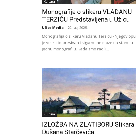
Kultura
Monografija o slikaru VLADANU
TERZIĆU Predstavljena u Užicu
Užice Media
-
22. мај 2025.
Monografija o slikaru Vladanu Terziću - Njegov opu
je veliki i impresivan i sigurno ne može da stane u
jednu monografiju. Kada smo radili...
Kultura
IZLOŽBA NA ZLATIBORU Slikara
Dušana Starčevića