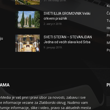
31. октобар 2018.
Ku
Ča
SVETI ILIJA GROMOVNIK Veliki
crkveni praznik
T
2. август 2018.
H
Pr
SVETI STEFAN – STEVANJDAN
ju
Jedna od većih slava kod Srba
Me
9. јануар 2019.
Po
NAMA
P
eMedia je vaš prvi i pravi izbor za novosti, zabavu i sve
le informacije vezane za Zlatiborski okrug. Nudimo vam
žurnije informacije, slike i video, pravo sa aktuelnih mesta