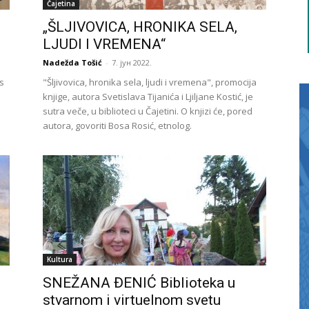
Čajetina
„ŠLJIVOVICA, HRONIKA SELA,
LJUDI I VREMENA“
Nadežda Tošić
-
7. јун 2022.
s
"Šljivovica, hronika sela, ljudi i vremena", promocija
knjige, autora Svetislava Tijanića i Ljiljane Kostić, je
sutra veče, u biblioteci u Čajetini. O knjizi će, pored
autora, govoriti Bosa Rosić, etnolog.
Kultura
SNEŽANA ĐENIĆ Biblioteka u
stvarnom i virtuelnom svetu