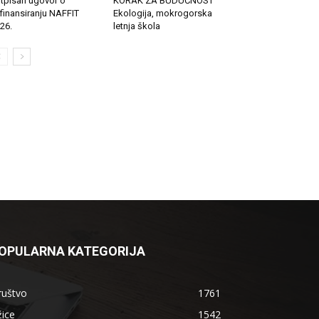
tpisan ugovor o
KORAK ZA BUDUĆNOST
finansiranju NAFFIT
Ekologija, mokrogorska
26.
letnja škola
OPULARNA KATEGORIJA
ruštvo
1761
ice
1542