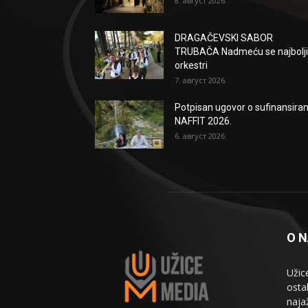
8. август 2026.
DRAGAČEVSKI SABOR
TRUBAČA Nadmeću se najbolji
orkestri
7. август 2026.
Potpisan ugovor o sufinansiran
NAFFIT 2026.
6. август 2026.
O 
Užic
osta
naja