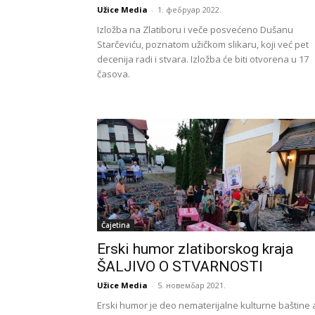
Užice Media
-
1. фебруар 2022.
Izložba na Zlatiboru i veče posvećeno Dušanu
Starčeviću, poznatom užičkom slikaru, koji već pet
decenija radi i stvara. Izložba će biti otvorena u 17
časova.
Čajetina
Erski humor zlatiborskog kraja
ŠALJIVO O STVARNOSTI
Užice Media
-
5. новембар 2021.
Erski humor je deo nematerijalne kulturne baštine a