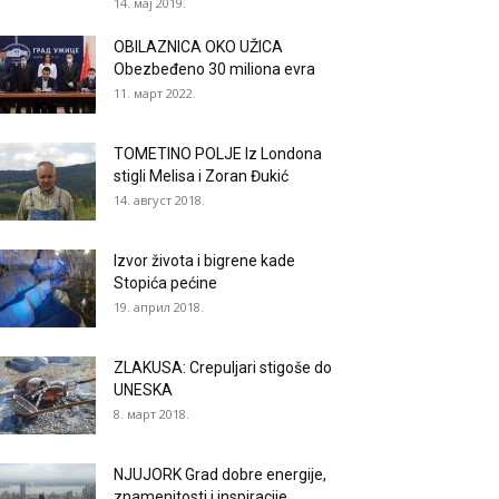
14. мај 2019.
OBILAZNICA OKO UŽICA
Obezbeđeno 30 miliona evra
11. март 2022.
TOMETINO POLJE Iz Londona
stigli Melisa i Zoran Đukić
14. август 2018.
Izvor života i bigrene kade
Stopića pećine
19. април 2018.
ZLAKUSA: Crepuljari stigoše do
UNESKA
8. март 2018.
NJUJORK Grad dobre energije,
znamenitosti i inspiracije