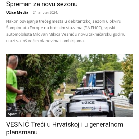
Spreman za novu sezonu
Užice Media
-
21. април 2024.
Nakon osvajanja trećeg mesta u debitantskoj sezoni u okviru
Šampionata Evrope na brdskim stazama (FIA EHCC), srpski
automobilista Milovan Mikica Vesnić u novu takmičarsku godinu
ulazi sa još većim planovima i ambicijama.
Sport
VESNIĆ Treći u Hrvatskoj i u generalnom
plansmanu