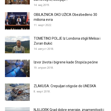
14. мај 2019.
OBILAZNICA OKO UŽICA Obezbeđeno 30
miliona evra
11. март 2022.
TOMETINO POLJE Iz Londona stigli Melisa i
Zoran Đukić
14. август 2018.
Izvor života i bigrene kade Stopića pećine
19. април 2018.
ZLAKUSA: Crepuljari stigoše do UNESKA
8. март 2018.
NJUJORK Grad dobre energije, znamenitosti i