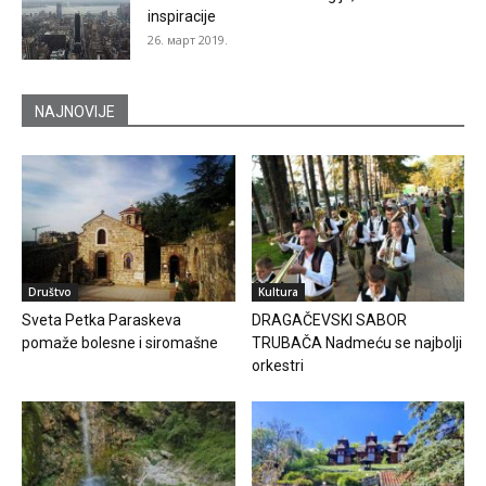
inspiracije
26. март 2019.
NAJNOVIJE
Društvo
Kultura
Sveta Petka Paraskeva
DRAGAČEVSKI SABOR
pomaže bolesne i siromašne
TRUBAČA Nadmeću se najbolji
orkestri