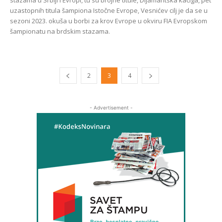
uzastopnih titula šampiona Istočne Evrope, Vesnićev cilj je da se u
sezoni 2023. okuša u borbi za krov Evrope u okviru FIA Evropskom
šampionatu na brdskim stazama.
2
3
4
- Advertisement -