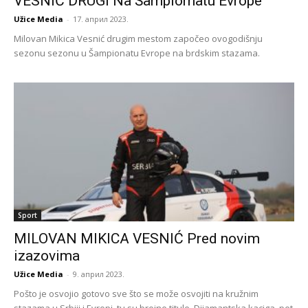
VESNIĆ DRUGI Na Šampiomatu Evrope
Užice Media
-
17. април 2023.
Milovan Mikica Vesnić drugim mestom započeo ovogodišnju
sezonu sezonu u Šampionatu Evrope na brdskim stazama.
Sport
MILOVAN MIKICA VESNIĆ Pred novim
izazovima
Užice Media
-
9. април 2023.
Pošto je osvojio gotovo sve što se može osvojiti na kružnim
stazama u Srbiji i Evropi, tu su brojne titule, Dijamantska kaciga, pet