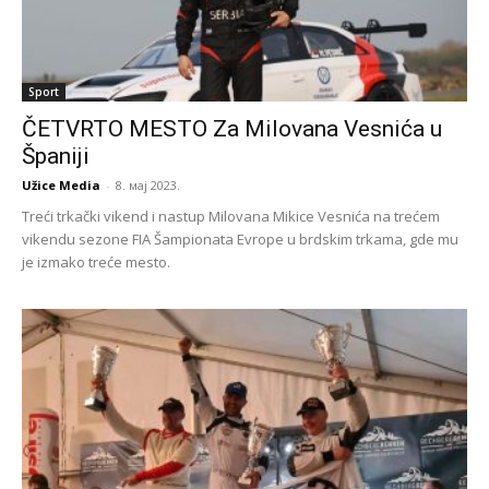
Sport
ČETVRTO MESTO Za Milovana Vesnića u
Španiji
Užice Media
-
8. мај 2023.
Treći trkački vikend i nastup Milovana Mikice Vesnića na trećem
vikendu sezone FIA Šampionata Evrope u brdskim trkama, gde mu
je izmako treće mesto.