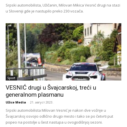
Srpski automobilista, Užičanin, Milovan Mikica Vesnić drugi na stazi
u Sloveniji gde je nastupilo preko 230 vozača.
Sport
VESNIĆ drugi u Švajcarskoj, treći u
generalnom plasmanu
Užice Media
-
21. август 2023.
Srpski automobilista Milovan Vesnić je nakon dve vožnje u
Švajcarskoj osvojio odlično drugo mesto i tako se po četvrti put
popeo na postolje u šest nastupa u ovogodišnjoj sezoni.