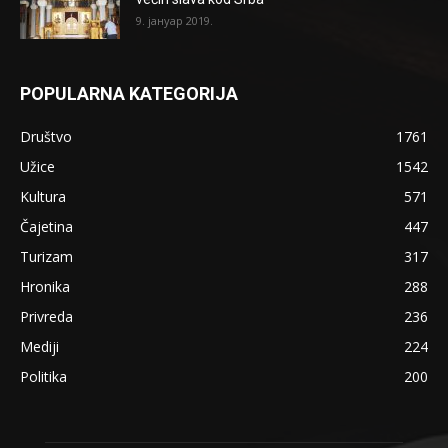
9. јануар 2019.
POPULARNA KATEGORIJA
Društvo
1761
Užice
1542
Kultura
571
Čajetina
447
Turizam
317
Hronika
288
Privreda
236
Mediji
224
Politika
200