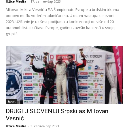
Užice Media
-
17. септембар 2023.
Milovan Mikica Vesnić u FIA Šampionatu Evrope u brdskim trkama
ponovo među vodećim takmičarima. U osam nastupa u sezoni
2023. Užičanin je uz šest podijuma u konkurenciji od više od 20
automobilista iz čitave Evrope, godinu završio kao treći u svojoj
grupi 3.
Sport
DRUGI U SLOVENIJI Srpski as Milovan
Vesnić
Užice Media
-
3. септембар 2023.