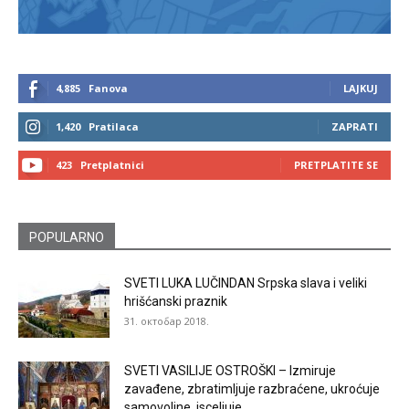
4,885
Fanova
LAJKUJ
1,420
Pratilaca
ZAPRATI
423
Pretplatnici
PRETPLATITE SE
POPULARNO
SVETI LUKA LUČINDAN Srpska slava i veliki
hrišćanski praznik
31. октобар 2018.
SVETI VASILIJE OSTROŠKI – Izmiruje
zavađene, zbratimljuje razbraćene, ukroćuje
samovoljne, isceljuje...