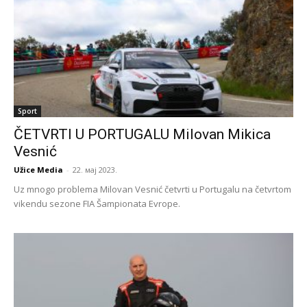
Sport
ČETVRTI U PORTUGALU Milovan Mikica
Vesnić
Užice Media
-
22. мај 2023.
Uz mnogo problema Milovan Vesnić četvrti u Portugalu na četvrtom
vikendu sezone FIA Šampionata Evrope.