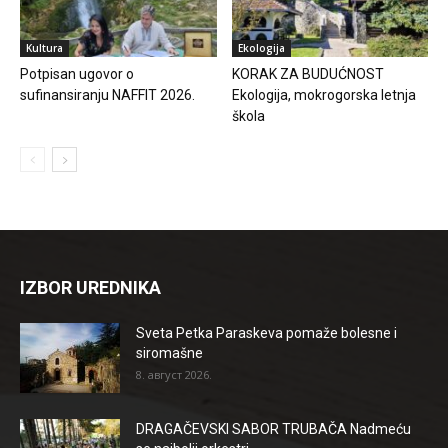
Kultura
Ekologija
Potpisan ugovor o
KORAK ZA BUDUĆNOST
sufinansiranju NAFFIT 2026.
Ekologija, mokrogorska letnja
škola
IZBOR UREDNIKA
Sveta Petka Paraskeva pomaže bolesne i
siromašne
8. август 2026.
DRAGAČEVSKI SABOR TRUBAČA Nadmeću