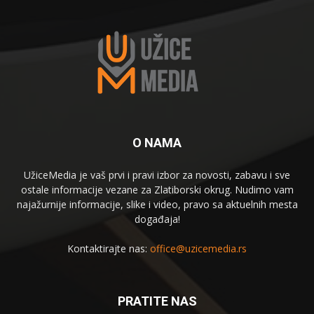
O NAMA
UžiceMedia je vaš prvi i pravi izbor za novosti, zabavu i sve
ostale informacije vezane za Zlatiborski okrug. Nudimo vam
najažurnije informacije, slike i video, pravo sa aktuelnih mesta
događaja!
Kontaktirajte nas:
office@uzicemedia.rs
PRATITE NAS