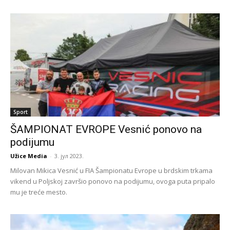
Sport
ŠAMPIONAT EVROPE Vesnić ponovo na
podijumu
Užice Media
-
3. јул 2023.
Milovan Mikica Vesnić u FIA Šampionatu Evrope u brdskim trkama
vikend u Poljskoj završio ponovo na podijumu, ovoga puta pripalo
mu je treće mesto.