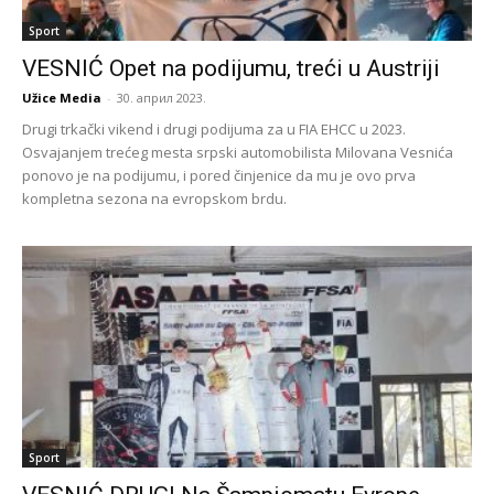
Sport
VESNIĆ Opet na podijumu, treći u Austriji
Užice Media
-
30. април 2023.
Drugi trkački vikend i drugi podijuma za u FIA EHCC u 2023.
Osvajanjem trećeg mesta srpski automobilista Milovana Vesnića
ponovo je na podijumu, i pored činjenice da mu je ovo prva
kompletna sezona na evropskom brdu.
Sport