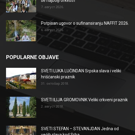
se najbolji orkestri
7. август 2026.
Potpisan ugovor o sufinansiranju NAFFIT 2026.
6. август 2026.
POPULARNE OBJAVE
SVETI LUKA LUČINDAN Srpska slava i veliki
hrišćanski praznik
31. октобар 2018.
SVETI ILIJA GROMOVNIK Veliki crkveni praznik
2. август 2018.
SVETI STEFAN – STEVANJDAN Jedna od
većih slava kod Srba