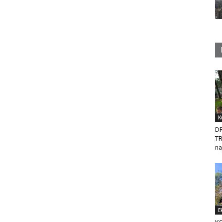
K
D
T
na
E