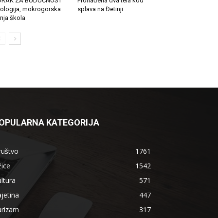
ORAK ZA BUDUĆNOST
Pronađena dva tela kod
ologija, mokrogorska
splava na Đetinji
tnja škola
OPULARNA KATEGORIJA
ruštvo
1761
ice
1542
ltura
571
jetina
447
urizam
317