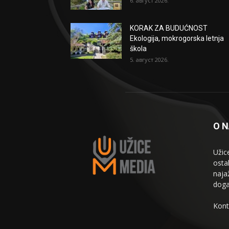
6. август 2026.
KORAK ZA BUDUĆNOST
Ekologija, mokrogorska letnja
škola
5. август 2026.
O 
Užic
osta
naja
doga
Kont