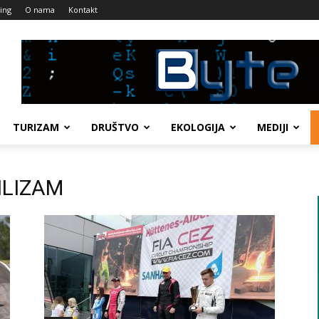
ing
O nama
Kontakt
TURIZAM
DRUŠTVO
EKOLOGIJA
MEDIJI
ILIZAM