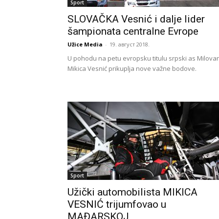
Sport
SLOVAČKA Vesnić i dalje lider
šampionata centralne Evrope
Užice Media
-
19. август 2018.
U pohodu na petu evropsku titulu srpski as Milova
Mikica Vesnić prikuplja nove važne bodove.
Sport
Užički automobilista MIKICA
VESNIĆ trijumfovao u
MAĐARSKOJ