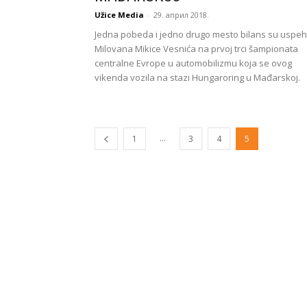
Užice Media
-
29. април 2018.
Jedna pobeda i jedno drugo mesto bilans su uspe
Milovana Mikice Vesnića na prvoj trci šampionata
centralne Evrope u automobilizmu koja se ovog
vikenda vozila na stazi Hungaroring u Mađarskoj.
...
1
3
4
5