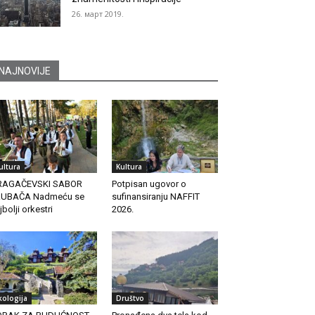
26. март 2019.
NAJNOVIJE
ultura
Kultura
RAGAČEVSKI SABOR
Potpisan ugovor o
RUBAČA Nadmeću se
sufinansiranju NAFFIT
jbolji orkestri
2026.
kologija
Društvo