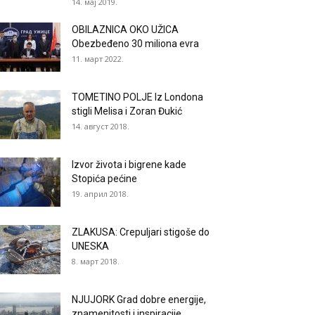
14. мај 2019.
OBILAZNICA OKO UŽICA
Obezbeđeno 30 miliona evra
11. март 2022.
TOMETINO POLJE Iz Londona
stigli Melisa i Zoran Đukić
14. август 2018.
Izvor života i bigrene kade
Stopića pećine
19. април 2018.
ZLAKUSA: Crepuljari stigoše do
UNESKA
8. март 2018.
NJUJORK Grad dobre energije,
znamenitosti i inspiracije