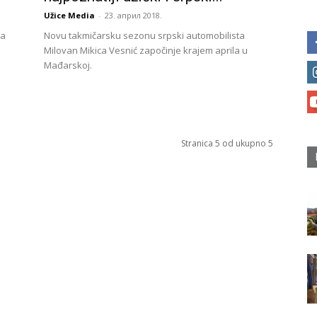
Užice Media
-
23. април 2018.
ha
Novu takmičarsku sezonu srpski automobilista
Milovan Mikica Vesnić započinje krajem aprila u
Mađarskoj.
Stranica 5 od ukupno 5