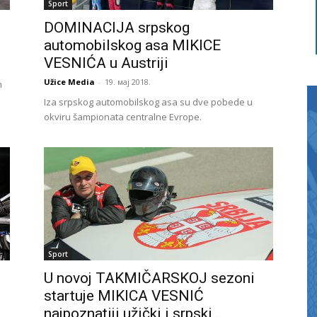
Sport
DOMINACIJA srpskog
automobilskog asa MIKICE
VESNIĆA u Austriji
Užice Media
-
19. мај 2018.
n
Iza srpskog automobilskog asa su dve pobede u
okviru šampionata centralne Evrope.
Sport
U novoj TAKMIČARSKOJ sezoni
startuje MIKICA VESNIĆ
najpoznatiji užički i srpski...