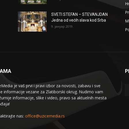
H
Pr
SVETI STEFAN – STEVANJDAN
Jedna od većih slava kod Srba
Me
9. јануар 2019.
Po
NAMA
P
eMedia je vaš prvi i pravi izbor za novosti, zabavu i sve
le informacije vezane za Zlatiborski okrug. Nudimo vam
žurnije informacije, slike i video, pravo sa aktuelnih mesta
đaja!
aktirajte nas:
office@uzicemedia.rs