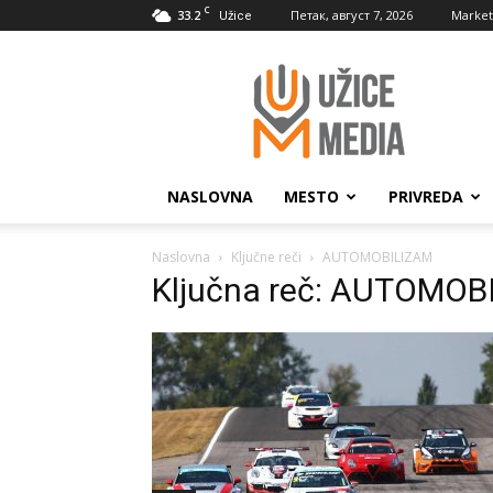
C
33.2
Петак, август 7, 2026
Market
Užice
UžiceMedia
NASLOVNA
MESTO
PRIVREDA
Naslovna
Ključne reči
AUTOMOBILIZAM
Ključna reč: AUTOMOB