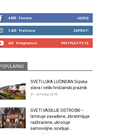
4,885
Fanova
LAJKUJ
1,420
Pratilaca
ZAPRATI
423
Pretplatnici
PRETPLATITE SE
POPULARNO
SVETI LUKA LUČINDAN Srpska
slava i veliki hrišćanski praznik
31. октобар 2018.
SVETI VASILIJE OSTROŠKI –
Izmiruje zavađene, zbratimljuje
razbraćene, ukroćuje
samovoljne, isceljuje...