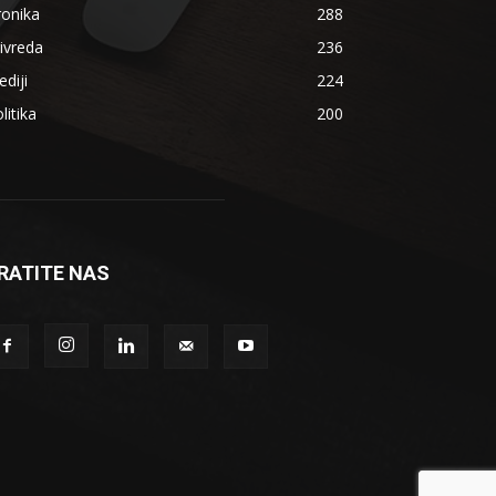
ronika
288
ivreda
236
diji
224
litika
200
RATITE NAS