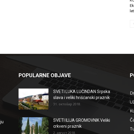
K
Ek
le
POPULARNE OBJAVE
P
SVETI LUKA LUČINDAN Srpska
D
slava i veliki hrišćanski praznik
Už
31. октобар 2018.
Ku
Ča
SVETI ILIJA GROMOVNIK Veliki
ju
crkveni praznik
T
2. август 2018.