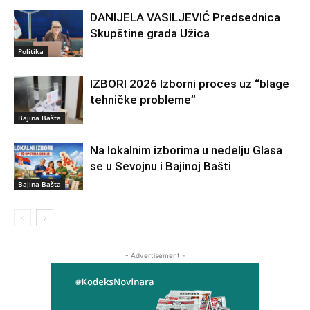
DANIJELA VASILJEVIĆ Predsednica
Skupštine grada Užica
Politika
IZBORI 2026 Izborni proces uz “blage
tehničke probleme”
Bajina Bašta
Na lokalnim izborima u nedelju Glasa
se u Sevojnu i Bajinoj Bašti
Bajina Bašta
- Advertisement -