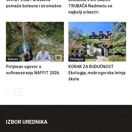
pomaže bolesne i siromašne
TRUBAČA Nadmeću se
najbolji orkestri
Kultura
Ekologija
Potpisan ugovor o
KORAK ZA BUDUĆNOST
sufinansiranju NAFFIT 2026.
Ekologija, mokrogorska letnja
škola
IZBOR UREDNIKA