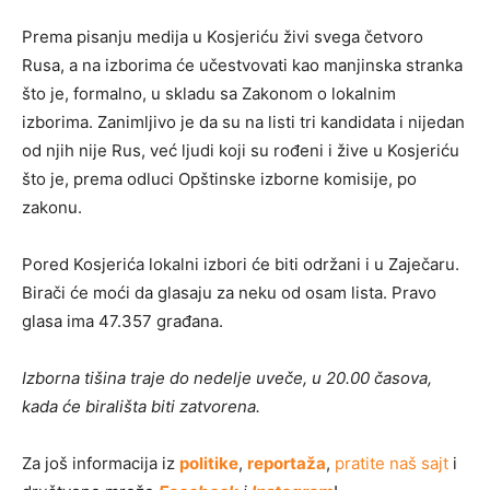
Prema pisanju medija u Kosjeriću živi svega četvoro
Rusa, a na izborima će učestvovati kao manjinska stranka
što je, formalno, u skladu sa Zakonom o lokalnim
izborima. Zanimljivo je da su na listi tri kandidata i nijedan
od njih nije Rus, već ljudi koji su rođeni i žive u Kosjeriću
što je, prema odluci Opštinske izborne komisije, po
zakonu.
Pored Kosjerića lokalni izbori će biti održani i u Zaječaru.
Birači će moći da glasaju za neku od osam lista. Pravo
glasa ima 47.357 građana.
Izborna tišina traje do nedelje uveče, u 20.00 časova,
kada će birališta biti zatvorena.
Za još informacija iz
politike
,
reportaža
,
pratite naš sajt
i