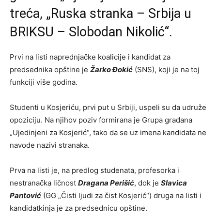
treća, „Ruska stranka – Srbija u
BRIKSU – Slobodan Nikolić“.
Prvi na listi naprednjačke koalicije i kandidat za
predsednika opštine je
Žarko Đokić
(SNS), koji je na toj
funkciji više godina.
Studenti u Kosjeriću, prvi put u Srbiji, uspeli su da udruže
opoziciju. Na njihov poziv formirana je Grupa građana
„Ujedinjeni za Kosjerić“, tako da se uz imena kandidata ne
navode nazivi stranaka.
Prva na listi je, na predlog studenata, profesorka i
nestranačka ličnost
Dragana Perišić
, dok je
Slavica
Pantović
(GG „Čisti ljudi za čist Kosjerić“) druga na listi i
kandidatkinja je za predsednicu opštine.