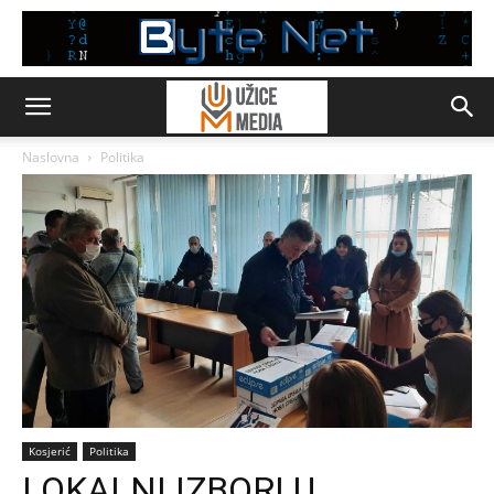
Naslovna
Politika
Kosjerić
Politika
LOKALNI IZBORI U