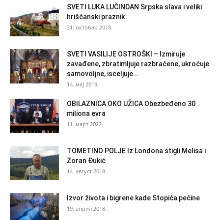
SVETI LUKA LUČINDAN Srpska slava i veliki
hrišćanski praznik
31. октобар 2018.
SVETI VASILIJE OSTROŠKI – Izmiruje
zavađene, zbratimljuje razbraćene, ukroćuje
samovoljne, isceljuje...
14. мај 2019.
OBILAZNICA OKO UŽICA Obezbeđeno 30
miliona evra
11. март 2022.
TOMETINO POLJE Iz Londona stigli Melisa i
Zoran Đukić
14. август 2018.
Izvor života i bigrene kade Stopića pećine
19. април 2018.