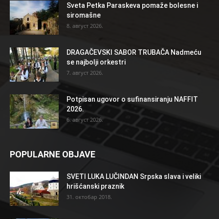
Sveta Petka Paraskeva pomaže bolesne i
siromašne
8. август 2026.
DRAGAČEVSKI SABOR TRUBAČA Nadmeću
se najbolji orkestri
7. август 2026.
Potpisan ugovor o sufinansiranju NAFFIT
2026.
6. август 2026.
POPULARNE OBJAVE
SVETI LUKA LUČINDAN Srpska slava i veliki
hrišćanski praznik
31. октобар 2018.