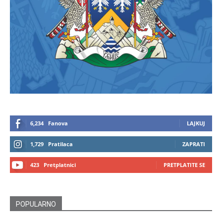
6,234
Fanova
LAJKUJ
1,729
Pratilaca
ZAPRATI
423
Pretplatnici
PRETPLATITE SE
POPULARNO