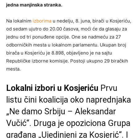
jedna manjinska stranka.
Na lokalnim
izborima
u nedelju, 8. juna, birači u Kosjeriću,
od sedam ujutro do 20.00 časova, moći će da glasaju za
jednu od tri ponuđene opcije. One se nadmeću za 27
odborničkih mesta u lokalnom parlamentu. Ukupan broj
birača u Kosjeriću je 8.898, objavljeno je na sajtu
Republičke izborne komisije. Postoji ukupno 29 biračkih
mesta.
Lokalni izbori u Kosjeriću
Prvu
listu čini koalicija oko naprednjaka
„Ne damo Srbiju – Aleksandar
Vučić“. Druga je opoziciona Grupa
građana „Ujedinjeni za Kosjerić“. I