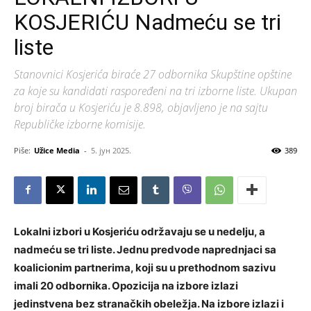
KOSJERIĆU Nadmeću se tri
liste
Stanovnici Kosjerića biraće 27 odbornika Skupštine opštine
za koje su kandidati raspoređeni na tri izborne liste. Ukupan
broj birača u Kosjeriću je 8.898, objavljeno je na sajtu
Republičke izborne komisije.
Piše:
Užice Media
-
5. јун 2025.
389
Lokalni izbori u Kosjeriću održavaju se u nedelju, a
nadmeću se tri liste. Jednu predvode naprednjaci sa
koalicionim partnerima, koji su u prethodnom sazivu
imali 20 odbornika. Opozicija na izbore izlazi
jedinstvena bez stranačkih obeležja. Na izbore izlazi i