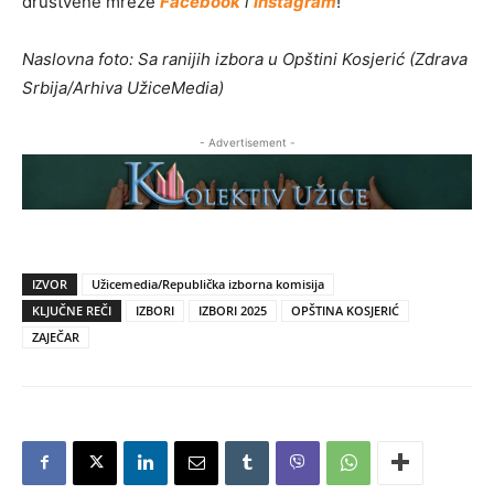
društvene mreže
Facebook
i
Instagram
!
Naslovna foto: Sa ranijih izbora u Opštini Kosjerić (Zdrava
Srbija/Arhiva UžiceMedia)
- Advertisement -
IZVOR
Užicemedia/Republička izborna komisija
KLJUČNE REČI
IZBORI
IZBORI 2025
OPŠTINA KOSJERIĆ
ZAJEČAR