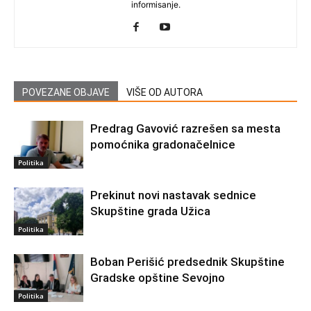
informisanje.
POVEZANE OBJAVE
VIŠE OD AUTORA
Predrag Gavović razrešen sa mesta
pomoćnika gradonačelnice
Politika
Prekinut novi nastavak sednice
Skupštine grada Užica
Politika
Boban Perišić predsednik Skupštine
Gradske opštine Sevojno
Politika