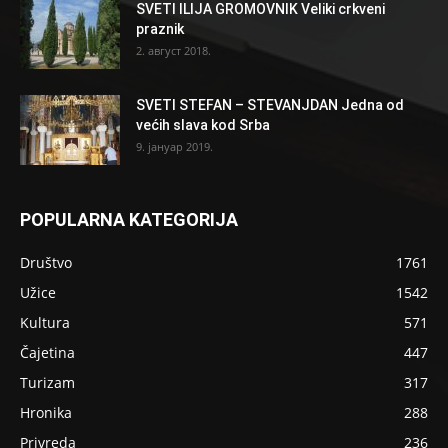
SVETI ILIJA GROMOVNIK Veliki crkveni
praznik
2. август 2018.
SVETI STEFAN – STEVANJDAN Jedna od
većih slava kod Srba
9. јануар 2019.
POPULARNA KATEGORIJA
Društvo
1761
Užice
1542
Kultura
571
Čajetina
447
Turizam
317
Hronika
288
Privreda
236