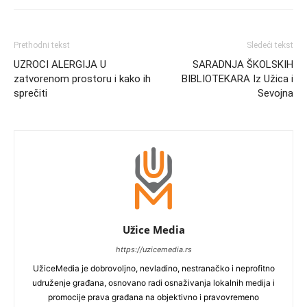
Prethodni tekst
Sledeći tekst
UZROCI ALERGIJA U
SARADNJA ŠKOLSKIH
zatvorenom prostoru i kako ih
BIBLIOTEKARA Iz Užica i
sprečiti
Sevojna
Užice Media
https://uzicemedia.rs
UžiceMedia je dobrovoljno, nevladino, nestranačko i neprofitno
udruženje građana, osnovano radi osnaživanja lokalnih medija i
promocije prava građana na objektivno i pravovremeno