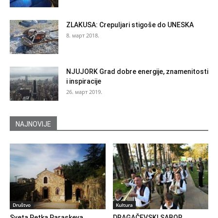
ZLAKUSA: Crepuljari stigoše do UNESKA
8. март 2018.
NJUJORK Grad dobre energije, znamenitosti
i inspiracije
26. март 2019.
NAJNOVIJE
Društvo
Kultura
Sveta Petka Paraskeva
DRAGAČEVSKI SABOR