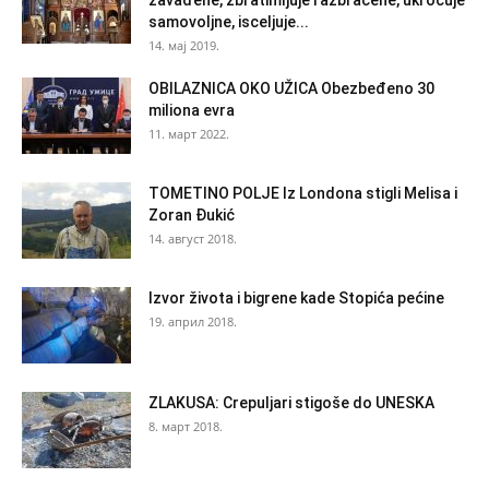
samovoljne, isceljuje...
14. мај 2019.
OBILAZNICA OKO UŽICA Obezbeđeno 30
miliona evra
11. март 2022.
TOMETINO POLJE Iz Londona stigli Melisa i
Zoran Đukić
14. август 2018.
Izvor života i bigrene kade Stopića pećine
19. април 2018.
ZLAKUSA: Crepuljari stigoše do UNESKA
8. март 2018.