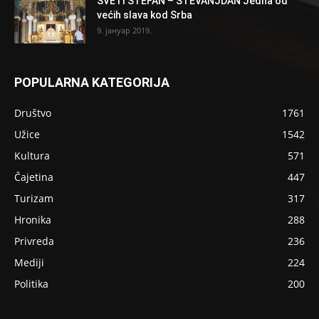
SVETI STEFAN – STEVANJDAN Jedna od
većih slava kod Srba
9. јануар 2019.
POPULARNA KATEGORIJA
Društvo
1761
Užice
1542
Kultura
571
Čajetina
447
Turizam
317
Hronika
288
Privreda
236
Mediji
224
Politika
200