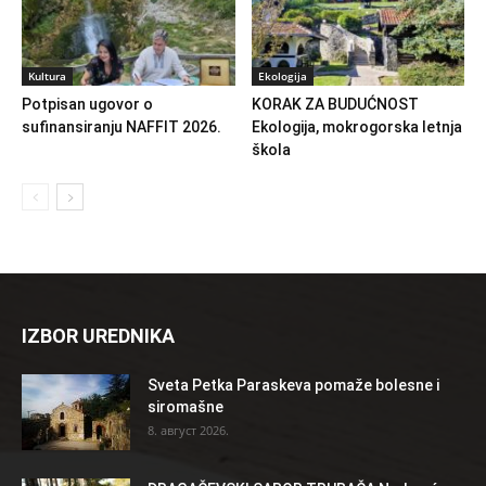
Kultura
Ekologija
Potpisan ugovor o
KORAK ZA BUDUĆNOST
sufinansiranju NAFFIT 2026.
Ekologija, mokrogorska letnja
škola
IZBOR UREDNIKA
Sveta Petka Paraskeva pomaže bolesne i
siromašne
8. август 2026.