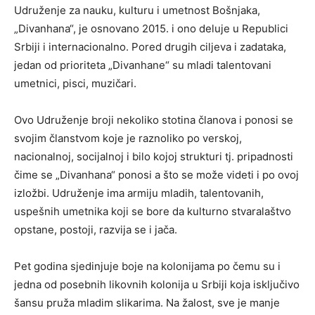
Udruženje za nauku, kulturu i umetnost Bošnjaka,
„Divanhana“, je osnovano 2015. i ono deluje u Republici
Srbiji i internacionalno. Pored drugih ciljeva i zadataka,
jedan od prioriteta „Divanhane“ su mladi talentovani
umetnici, pisci, muzičari.
Ovo Udruženje broji nekoliko stotina članova i ponosi se
svojim članstvom koje je raznoliko po verskoj,
nacionalnoj, socijalnoj i bilo kojoj strukturi tj. pripadnosti
čime se „Divanhana“ ponosi a što se može videti i po ovoj
izložbi. Udruženje ima armiju mladih, talentovanih,
uspešnih umetnika koji se bore da kulturno stvaralaštvo
opstane, postoji, razvija se i jača.
Pet godina sjedinjuje boje na kolonijama po čemu su i
jedna od posebnih likovnih kolonija u Srbiji koja isključivo
šansu pruža mladim slikarima. Na žalost, sve je manje