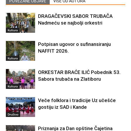
POVEZANE OBJAVE
VIŠE OD AUTORA
DRAGAČEVSKI SABOR TRUBAČA
Nadmeću se najbolji orkestri
Kultura
Potpisan ugovor o sufinansiranju
NAFFIT 2026.
Kultura
ORKESTAR BRAĆE ILIĆ Pobednik 53.
Sabora trubača na Zlatiboru
Kultura
Veče folklora i tradicije Uz učešće
gostiju iz SAD i Kande
Društvo
Priznanja za Dan opštine Čajetina