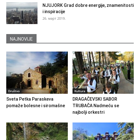
NJUJORK Grad dobre energije, znamenitosti
i inspiracije
26. март 2019.
NAJNOVIJE
Društvo
Kultura
Sveta Petka Paraskeva
DRAGAČEVSKI SABOR
pomaže bolesne i siromašne
TRUBAČA Nadmeću se
najbolji orkestri