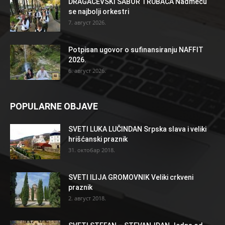
DRAGAČEVSKI SABOR TRUBAČA Nadmeću
se najbolji orkestri
7. август 2026.
Potpisan ugovor o sufinansiranju NAFFIT
2026.
6. август 2026.
POPULARNE OBJAVE
SVETI LUKA LUČINDAN Srpska slava i veliki
hrišćanski praznik
31. октобар 2018.
SVETI ILIJA GROMOVNIK Veliki crkveni
praznik
2. август 2018.