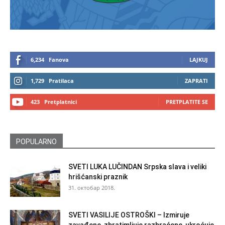
6,234
Fanova
LAJKUJ
1,729
Pratilaca
ZAPRATI
423
Pretplatnici
PRETPLATITE SE
POPULARNO
SVETI LUKA LUČINDAN Srpska slava i veliki
hrišćanski praznik
31. октобар 2018.
SVETI VASILIJE OSTROŠKI – Izmiruje
zavađene, zbratimljuje razbraćene, ukroćuje