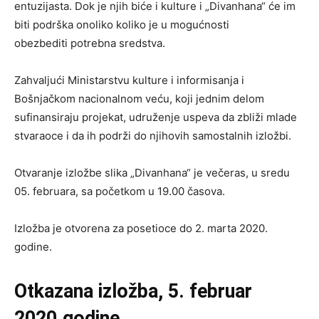
entuzijasta. Dok je njih biće i kulture i „Divanhana“ će im
biti podrška onoliko koliko je u mogućnosti
obezbediti potrebna sredstva.
Zahvaljući Ministarstvu kulture i informisanja i
Bošnjačkom nacionalnom veću, koji jednim delom
sufinansiraju projekat, udruženje uspeva da zbliži mlade
stvaraoce i da ih podrži do njihovih samostalnih izložbi.
Otvaranje izložbe slika „Divanhana“ je večeras, u sredu
05. februara, sa početkom u 19.00 časova.
Izložba je otvorena za posetioce do 2. marta 2020.
godine.
Otkazana izložba, 5. februar
2020.godine