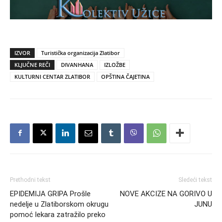
IZVOR
Turistička organizacija Zlatibor
KLJUČNE REČI
DIVANHANA
IZLOŽBE
KULTURNI CENTAR ZLATIBOR
OPŠTINA ČAJETINA
Prethodni tekst
Sledeći tekst
EPIDEMIJA GRIPA Prošle
NOVE AKCIZE NA GORIVO U
nedelje u Zlatiborskom okrugu
JUNU
pomoć lekara zatražilo preko