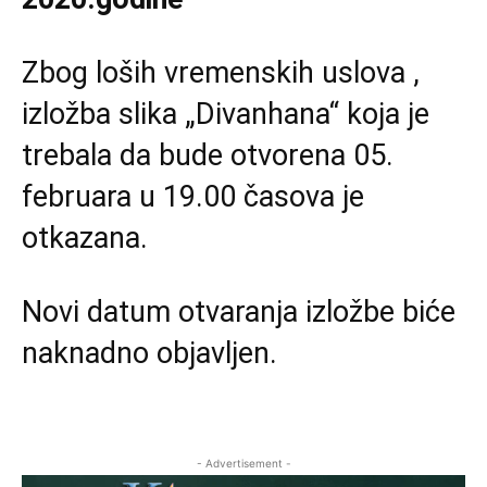
Zbog loših vremenskih uslova ,
izložba slika „Divanhana“ koja je
trebala da bude otvorena 05.
februara u 19.00 časova je
otkazana.
Novi datum otvaranja izložbe biće
naknadno objavljen.
- Advertisement -