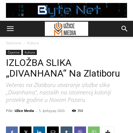
Naslovna
Kultura
Čajetina
Kultura
IZLOŽBA SLIKA
„DIVANHANA“ Na Zlatiboru
Večeras na Zlatiboru otvaranje izložbe slika
„Divanhana“, nastalih na istoimenoj koloniji
protekle godine u Novom Pazaru.
Piše:
Užice Media
-
5. фебруар 2020.
354