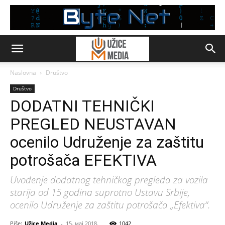
Naslovna
Društvo
Društvo
DODATNI TEHNIČKI
PREGLED NEUSTAVAN
ocenilo Udruženje za zaštitu
potrošača EFEKTIVA
Uvođenje dodatnog tehničkog pregleda za vozila
starija od 15 godina suprotno Ustavu Srbije,
ocenilo Udruženje za zaštitu potrošača „Efektiva“.
Piše:
Užice Media
-
15. мај 2018.
1042