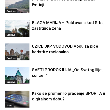
Đetinji
Društvo
BLAGA MARIJA – Poštovana kod Srba,
zaštitnica žena
Društvo
UŽICE JKP VODOVOD Vodu za piće
koristite racionalno
Društvo
SVETI PROROK ILIJA „Od Svetog Ilije,
sunce…”
Društvo
Kako se promenilo praćenje SPORTA u
digitalnom dobu?
Sport