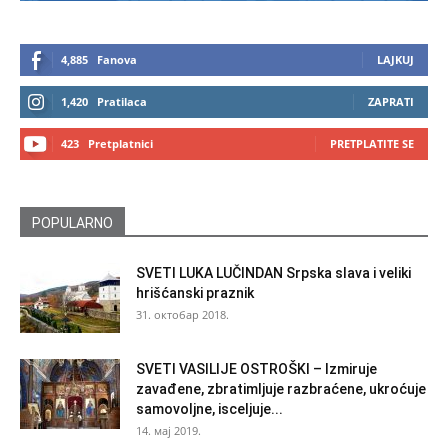
4,885
Fanova
LAJKUJ
1,420
Pratilaca
ZAPRATI
423
Pretplatnici
PRETPLATITE SE
POPULARNO
SVETI LUKA LUČINDAN Srpska slava i veliki
hrišćanski praznik
31. октобар 2018.
SVETI VASILIJE OSTROŠKI – Izmiruje
zavađene, zbratimljuje razbraćene, ukroćuje
samovoljne, isceljuje...
14. мај 2019.