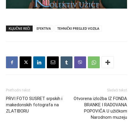
KLJUČNE REČI
EFEKTIVA
TEHNIČKI PREGLED VOZILA
Prethodni tekst
Sledeći tekst
PRVI FOTO SUSRET srpskih i
Otvorena izložba IZ FONDA
makedonskih fotografa na
BRANKE I RADOVANA
ZLATIBORU
POPOVIĆA U užičkom
Narodnom muzeju