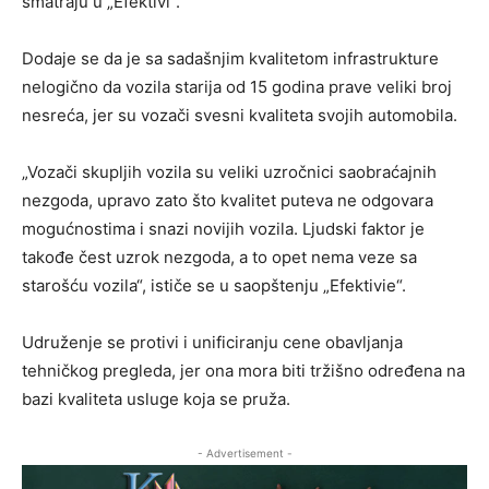
smatraju u „Efektivi“.
Dodaje se da je sa sadašnjim kvalitetom infrastrukture
nelogično da vozila starija od 15 godina prave veliki broj
nesreća, jer su vozači svesni kvaliteta svojih automobila.
„Vozači skupljih vozila su veliki uzročnici saobraćajnih
nezgoda, upravo zato što kvalitet puteva ne odgovara
mogućnostima i snazi novijih vozila. Ljudski faktor je
takođe čest uzrok nezgoda, a to opet nema veze sa
starošću vozila“, ističe se u saopštenju „Efektivie“.
Udruženje se protivi i unificiranju cene obavljanja
tehničkog pregleda, jer ona mora biti tržišno određena na
bazi kvaliteta usluge koja se pruža.
- Advertisement -