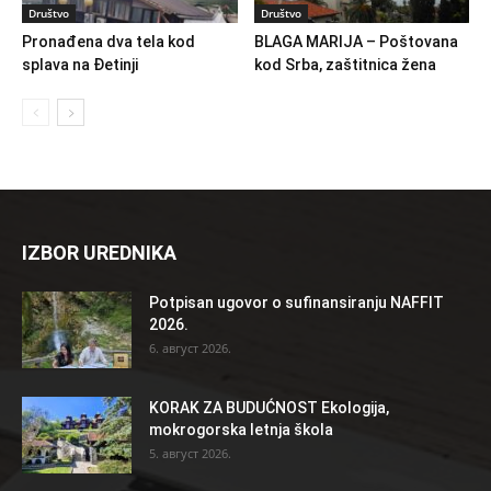
Društvo
Društvo
Pronađena dva tela kod
BLAGA MARIJA – Poštovana
splava na Đetinji
kod Srba, zaštitnica žena
IZBOR UREDNIKA
Potpisan ugovor o sufinansiranju NAFFIT
2026.
6. август 2026.
KORAK ZA BUDUĆNOST Ekologija,
mokrogorska letnja škola
5. август 2026.