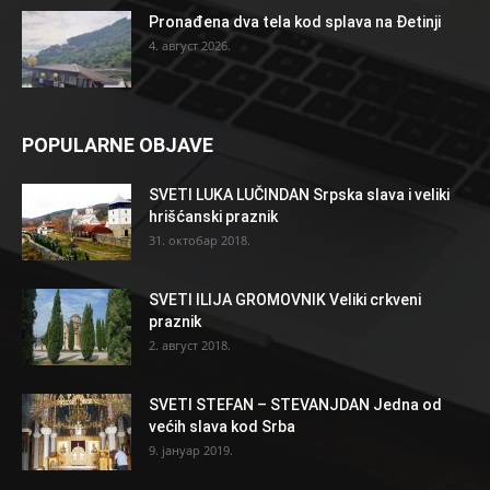
Pronađena dva tela kod splava na Đetinji
4. август 2026.
POPULARNE OBJAVE
SVETI LUKA LUČINDAN Srpska slava i veliki
hrišćanski praznik
31. октобар 2018.
SVETI ILIJA GROMOVNIK Veliki crkveni
praznik
2. август 2018.
SVETI STEFAN – STEVANJDAN Jedna od
većih slava kod Srba
9. јануар 2019.