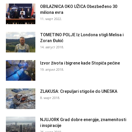
OBILAZNICA OKO UŽICA Obezbeđeno 30
miliona evra
11. март 2022.
TOMETINO POLJE Iz Londona stigli Melisa i
Zoran Đukić
14. август 2018.
Izvor života i bigrene kade Stopića pećine
19. април 2018.
ZLAKUSA: Crepuljari stigoše do UNESKA
8. март 2018.
NJUJORK Grad dobre energije, znamenitosti
i inspiracije
26. март 2019.