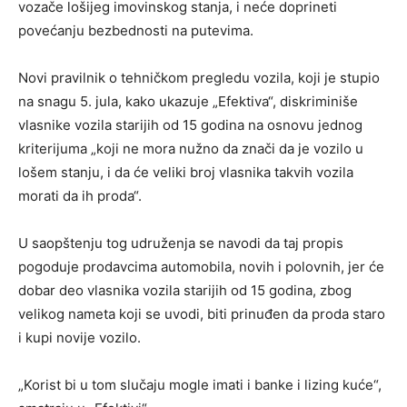
vozače lošijeg imovinskog stanja, i neće doprineti
povećanju bezbednosti na putevima.
Novi pravilnik o tehničkom pregledu vozila, koji je stupio
na snagu 5. jula, kako ukazuje „Efektiva“, diskriminiše
vlasnike vozila starijih od 15 godina na osnovu jednog
kriterijuma „koji ne mora nužno da znači da je vozilo u
lošem stanju, i da će veliki broj vlasnika takvih vozila
morati da ih proda“.
U saopštenju tog udruženja se navodi da taj propis
pogoduje prodavcima automobila, novih i polovnih, jer će
dobar deo vlasnika vozila starijih od 15 godina, zbog
velikog nameta koji se uvodi, biti prinuđen da proda staro
i kupi novije vozilo.
„Korist bi u tom slučaju mogle imati i banke i lizing kuće“,