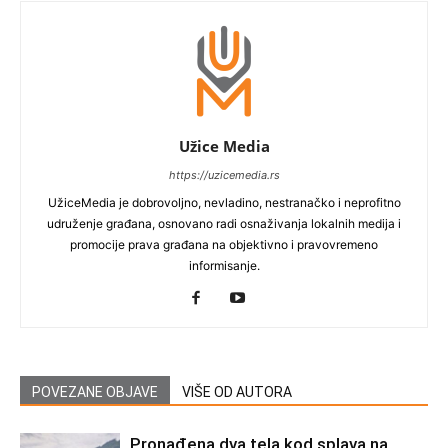
Užice Media
https://uzicemedia.rs
UžiceMedia je dobrovoljno, nevladino, nestranačko i neprofitno
udruženje građana, osnovano radi osnaživanja lokalnih medija i
promocije prava građana na objektivno i pravovremeno
informisanje.
POVEZANE OBJAVE
VIŠE OD AUTORA
Pronađena dva tela kod splava na