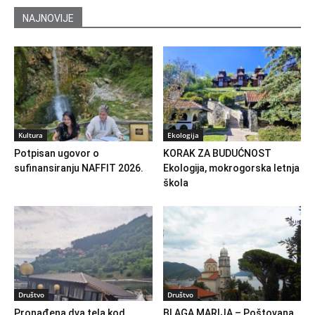
NAJNOVIJE
Kultura
Ekologija
Potpisan ugovor o
KORAK ZA BUDUĆNOST
sufinansiranju NAFFIT 2026.
Ekologija, mokrogorska letnja
škola
Društvo
Društvo
Pronađena dva tela kod
BLAGA MARIJA – Poštovana