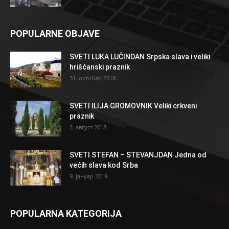
POPULARNE OBJAVE
SVETI LUKA LUČINDAN Srpska slava i veliki
hrišćanski praznik
31. октобар 2018.
SVETI ILIJA GROMOVNIK Veliki crkveni
praznik
2. август 2018.
SVETI STEFAN – STEVANJDAN Jedna od
većih slava kod Srba
9. јануар 2019.
POPULARNA KATEGORIJA