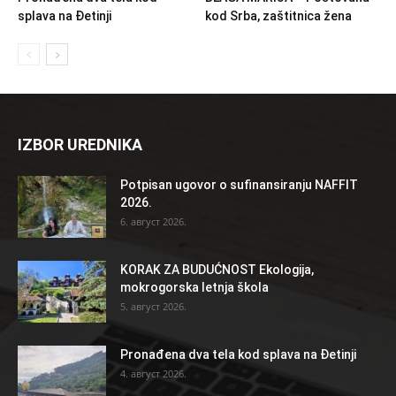
splava na Đetinji
kod Srba, zaštitnica žena
IZBOR UREDNIKA
Potpisan ugovor o sufinansiranju NAFFIT
2026.
6. август 2026.
KORAK ZA BUDUĆNOST Ekologija,
mokrogorska letnja škola
5. август 2026.
Pronađena dva tela kod splava na Đetinji
4. август 2026.