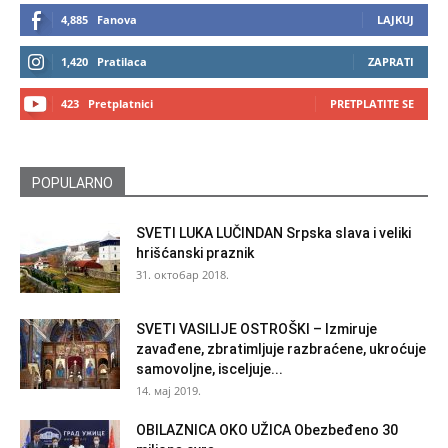
4,885
Fanova
LAJKUJ
1,420
Pratilaca
ZAPRATI
423
Pretplatnici
PRETPLATITE SE
POPULARNO
SVETI LUKA LUČINDAN Srpska slava i veliki
hrišćanski praznik
31. октобар 2018.
SVETI VASILIJE OSTROŠKI – Izmiruje
zavađene, zbratimljuje razbraćene, ukroćuje
samovoljne, isceljuje...
14. мај 2019.
OBILAZNICA OKO UŽICA Obezbeđeno 30