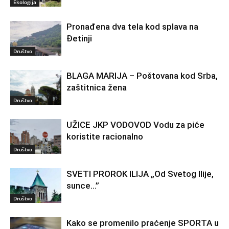
Ekologija
Pronađena dva tela kod splava na
Đetinji
Društvo
BLAGA MARIJA – Poštovana kod Srba,
zaštitnica žena
Društvo
UŽICE JKP VODOVOD Vodu za piće
koristite racionalno
Društvo
SVETI PROROK ILIJA „Od Svetog Ilije,
sunce…”
Društvo
Kako se promenilo praćenje SPORTA u