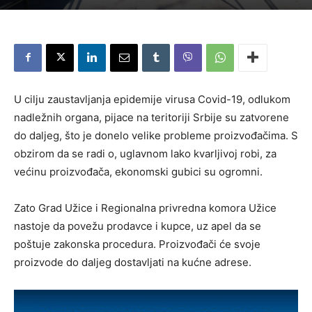
U cilju zaustavljanja epidemije virusa Covid-19, odlukom
nadležnih organa, pijace na teritoriji Srbije su zatvorene
do daljeg, što je donelo velike probleme proizvođačima. S
obzirom da se radi o, uglavnom lako kvarljivoj robi, za
većinu proizvođača, ekonomski gubici su ogromni.
Zato Grad Užice i Regionalna privredna komora Užice
nastoje da povežu prodavce i kupce, uz apel da se
poštuje zakonska procedura. Proizvođači će svoje
proizvode do daljeg dostavljati na kućne adrese.