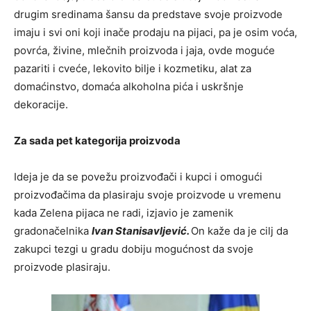
drugim sredinama šansu da predstave svoje proizvode
imaju i svi oni koji inače prodaju na pijaci, pa je osim voća,
povrća, živine, mlečnih proizvoda i jaja, ovde moguće
pazariti i cveće, lekovito bilje i kozmetiku, alat za
domaćinstvo, domaća alkoholna pića i uskršnje
dekoracije.
Za sada pet kategorija proizvoda
Ideja je da se povežu proizvođači i kupci i omogući
proizvođačima da plasiraju svoje proizvode u vremenu
kada Zelena pijaca ne radi, izjavio je zamenik
gradonačelnika
Ivan Stanisavljević.
On kaže da je cilj da
zakupci tezgi u gradu dobiju mogućnost da svoje
proizvode plasiraju.