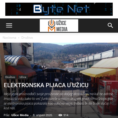
Naslovna
Društvo
Društvo
Užice
ELEKTRONSKA PIJACA U UŽICU
Ideja je da proizvođači svoje proizvode do daljeg dostavljaju na kućne adrese.
Imajući u vidu kako to već funkcioniše u nekim drugim gradovima Srbije, gde
se elektronska pijaca pokazala kao odlična ideja, trebalo bi da bude slučaj i
kod nas.
Piše:
Užice Media
-
8. април 2020.
914