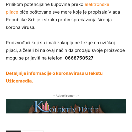
Prilikom potencijalne kupovine preko
elektronske
pijace
biće poštovane sve mere koje je propisala Vlada
Republike Srbije i struka protiv sprečavanja širenja
korona virusa.
Proizvođači koji su imali zakupljene tezge na užičkoj
pijaci, a želeli bi na ovaj način da prodaju svoje proizvode
mogu se prijaviti na telefon:
0668750527
.
Detaljnije informacije o koronavirusu u tekstu
Užicemedia.
- Advertisement -