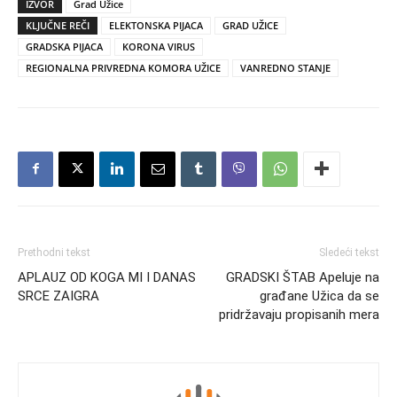
IZVOR
Grad Užice
KLJUČNE REČI
ELEKTONSKA PIJACA
GRAD UŽICE
GRADSKA PIJACA
KORONA VIRUS
REGIONALNA PRIVREDNA KOMORA UŽICE
VANREDNO STANJE
Prethodni tekst
Sledeći tekst
APLAUZ OD KOGA MI I DANAS
GRADSKI ŠTAB Apeluje na
SRCE ZAIGRA
građane Užica da se
pridržavaju propisanih mera