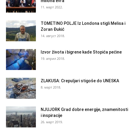
miliona evra
11. март 2022.
TOMETINO POLJE Iz Londona stigli Melisa i
Zoran Đukić
14. август 2018.
Izvor života i bigrene kade Stopića pećine
19. април 2018.
ZLAKUSA: Crepuljari stigoše do UNESKA
8. март 2018.
NJUJORK Grad dobre energije, znamenitosti
i inspiracije
26. март 2019.