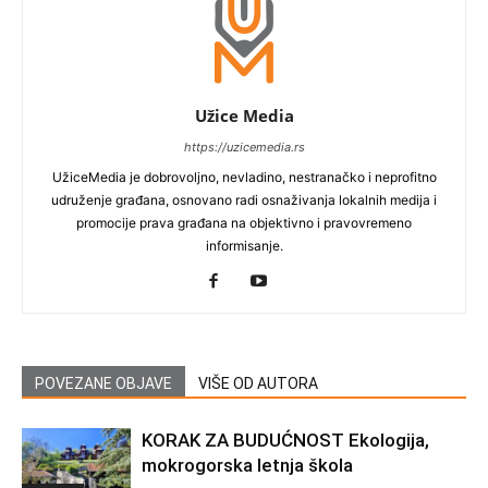
Užice Media
https://uzicemedia.rs
UžiceMedia je dobrovoljno, nevladino, nestranačko i neprofitno
udruženje građana, osnovano radi osnaživanja lokalnih medija i
promocije prava građana na objektivno i pravovremeno
informisanje.
POVEZANE OBJAVE
VIŠE OD AUTORA
KORAK ZA BUDUĆNOST Ekologija,
mokrogorska letnja škola