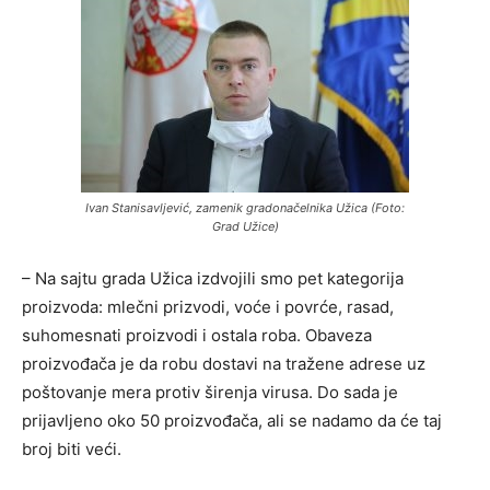
Ivan Stanisavljević, zamenik gradonačelnika Užica (Foto:
Grad Užice)
– Na sajtu grada Užica izdvojili smo pet kategorija
proizvoda: mlečni prizvodi, voće i povrće, rasad,
suhomesnati proizvodi i ostala roba. Obaveza
proizvođača je da robu dostavi na tražene adrese uz
poštovanje mera protiv širenja virusa. Do sada je
prijavljeno oko 50 proizvođača, ali se nadamo da će taj
broj biti veći.