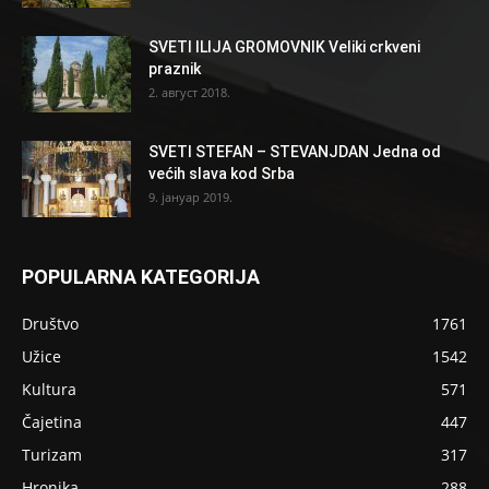
SVETI ILIJA GROMOVNIK Veliki crkveni
praznik
2. август 2018.
SVETI STEFAN – STEVANJDAN Jedna od
većih slava kod Srba
9. јануар 2019.
POPULARNA KATEGORIJA
Društvo
1761
Užice
1542
Kultura
571
Čajetina
447
Turizam
317
Hronika
288