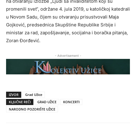
na otvaranju izložbe „Ljudi sa invaliditetom koji su
promenili svet“, održane 4. jula 2019, u katoličkoj katedrali
u Novom Sadu, čijem su otvaranju prisustvovali Maja
Gojković, predsednica Skupštine Republike Srbije i
ministar za rad, zapošljavanje, socijalna i boračka pitanja,
Zoran Đorđević.
- Advertisement -
IZVOR
Grad Užice
KLJUČNE REČI
GRAD UŽICE
KONCERTI
NARODNO POZORIŠTE UŽICE