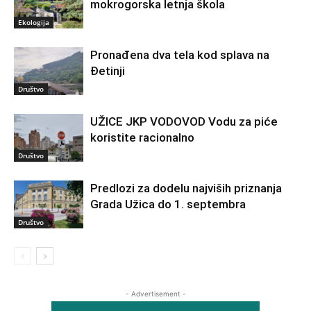
mokrogorska letnja škola
Ekologija
Pronađena dva tela kod splava na
Đetinji
Društvo
UŽICE JKP VODOVOD Vodu za piće
koristite racionalno
Društvo
Predlozi za dodelu najviših priznanja
Grada Užica do 1. septembra
Društvo
- Advertisement -