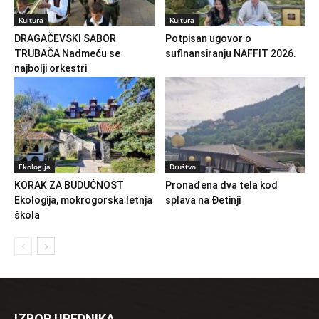
Kultura
Kultura
DRAGAČEVSKI SABOR
Potpisan ugovor o
TRUBAČA Nadmeću se
sufinansiranju NAFFIT 2026.
najbolji orkestri
Ekologija
Društvo
KORAK ZA BUDUĆNOST
Pronađena dva tela kod
Ekologija, mokrogorska letnja
splava na Đetinji
škola
IZBOR UREDNIKA