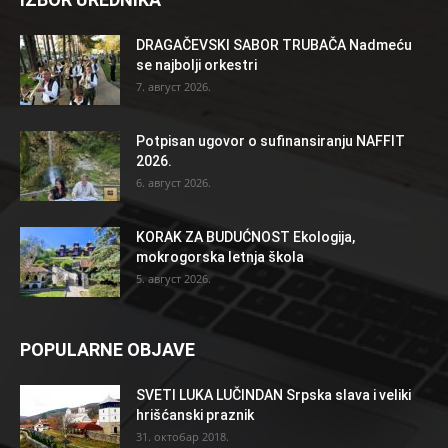
DRAGAČEVSKI SABOR TRUBAČA Nadmeću
se najbolji orkestri
7. август 2026.
Potpisan ugovor o sufinansiranju NAFFIT
2026.
6. август 2026.
KORAK ZA BUDUĆNOST Ekologija,
mokrogorska letnja škola
5. август 2026.
POPULARNE OBJAVE
SVETI LUKA LUČINDAN Srpska slava i veliki
hrišćanski praznik
31. октобар 2018.