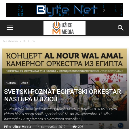
Naslovna
Kultura
Kultura
Užice
SVETSKI POZNAT EGIPATSKI ORKESTAR
NASTUPA U UŽICU
„Al Nour Wal Amal“ jedinstveni egipatski orkestar muzičara sa oštećenim
vidom biće u poseti Srbiji u periodu od 18. do 25. septembra. U Užicu
nastupaju 19. septembra u Narodnom pozorištu.
Piše:
Užice Media
-
14. септембар 2019.
296