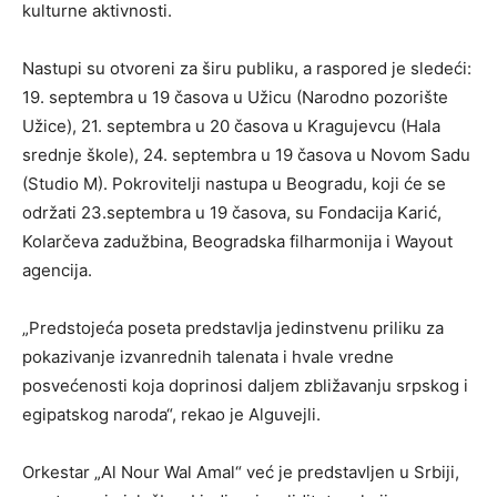
kulturne aktivnosti.
Nastupi su otvoreni za širu publiku, a raspored je sledeći:
19. septembra u 19 časova u Užicu (Narodno pozorište
Užice), 21. septembra u 20 časova u Kragujevcu (Hala
srednje škole), 24. septembra u 19 časova u Novom Sadu
(Studio M). Pokrovitelji nastupa u Beogradu, koji će se
održati 23.septembra u 19 časova, su Fondacija Karić,
Kolarčeva zadužbina, Beogradska filharmonija i Wayout
agencija.
„Predstojeća poseta predstavlja jedinstvenu priliku za
pokazivanje izvanrednih talenata i hvale vredne
posvećenosti koja doprinosi daljem zbližavanju srpskog i
egipatskog naroda“, rekao je Alguvejli.
Orkestar „Al Nour Wal Amal“ već je predstavljen u Srbiji,