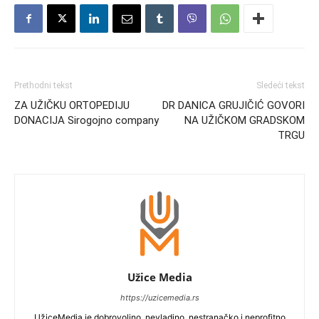
Prethodni tekst
Sledeći tekst
ZA UŽIČKU ORTOPEDIJU
DR DANICA GRUJIČIĆ GOVORI
DONACIJA Sirogojno company
NA UŽIČKOM GRADSKOM
TRGU
Užice Media
https://uzicemedia.rs
UžiceMedia je dobrovoljno, nevladino, nestranačko i neprofitno