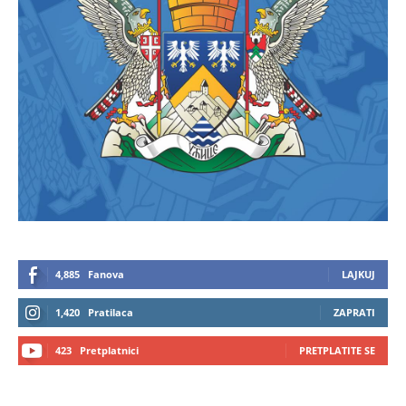
4,885
Fanova
LAJKUJ
1,420
Pratilaca
ZAPRATI
423
Pretplatnici
PRETPLATITE SE