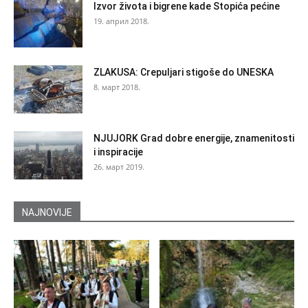
Izvor života i bigrene kade Stopića pećine
19. април 2018.
ZLAKUSA: Crepuljari stigoše do UNESKA
8. март 2018.
NJUJORK Grad dobre energije, znamenitosti
i inspiracije
26. март 2019.
NAJNOVIJE