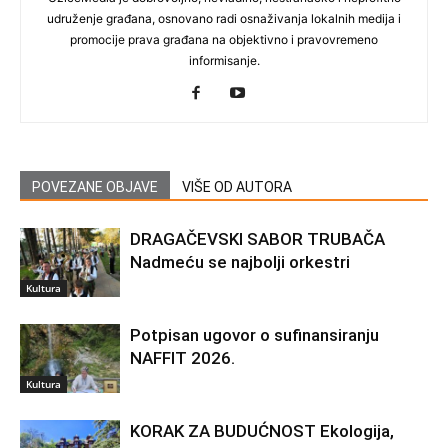
udruženje građana, osnovano radi osnaživanja lokalnih medija i
promocije prava građana na objektivno i pravovremeno
informisanje.
POVEZANE OBJAVE
VIŠE OD AUTORA
DRAGAČEVSKI SABOR TRUBAČA
Nadmeću se najbolji orkestri
Kultura
Potpisan ugovor o sufinansiranju
NAFFIT 2026.
Kultura
KORAK ZA BUDUĆNOST Ekologija,