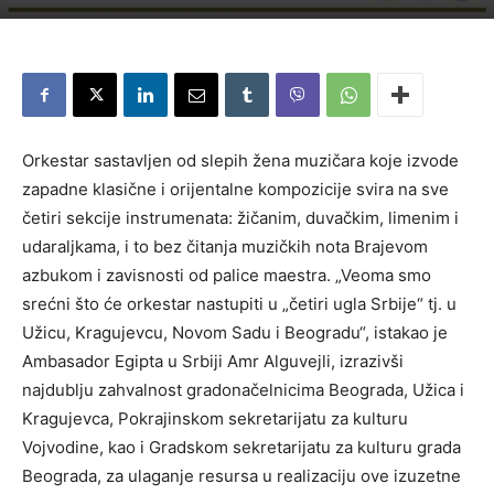
Orkestar sastavljen od slepih žena muzičara koje izvode
zapadne klasične i orijentalne kompozicije svira na sve
četiri sekcije instrumenata: žičanim, duvačkim, limenim i
udaraljkama, i to bez čitanja muzičkih nota Brajevom
azbukom i zavisnosti od palice maestra. „Veoma smo
srećni što će orkestar nastupiti u „četiri ugla Srbije“ tj. u
Užicu, Kragujevcu, Novom Sadu i Beogradu“, istakao je
Ambasador Egipta u Srbiji Amr Alguvejli, izrazivši
najdublju zahvalnost gradonačelnicima Beograda, Užica i
Kragujevca, Pokrajinskom sekretarijatu za kulturu
Vojvodine, kao i Gradskom sekretarijatu za kulturu grada
Beograda, za ulaganje resursa u realizaciju ove izuzetne