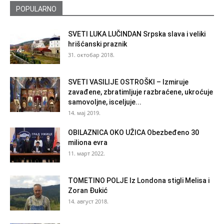
POPULARNO
SVETI LUKA LUČINDAN Srpska slava i veliki
hrišćanski praznik
31. октобар 2018.
SVETI VASILIJE OSTROŠKI – Izmiruje
zavađene, zbratimljuje razbraćene, ukroćuje
samovoljne, isceljuje...
14. мај 2019.
OBILAZNICA OKO UŽICA Obezbeđeno 30
miliona evra
11. март 2022.
TOMETINO POLJE Iz Londona stigli Melisa i
Zoran Đukić
14. август 2018.