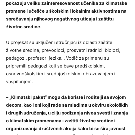
pokazuju veliku zainteresovanost učenika za klimatske
promene i učešće u školskim i lokalnim aktivnostima na
sprečavanju njihovog negativnog uticaja i zaštitu
životne sredine.
U projekat su uključeni stručnjaci iz oblasti zaštite
životne sredine, prevodioci, prosvetni radnici, biolozi,
pedagozi, profesori jezika… Vodič za primenu su
pripremili pedagozi koji se bave predškolskim,
osnovnoškolskim i srednjoškolskim obrazovanjem i
vaspitanjem.
– „Klimatski paket“ mogu da koriste i roditelji sa svojom
decom, kao i oni koji rade sa mladima u okviru ekoloških
i drugih udruženja, u cilju podizanja nivoa svesti i znanja
o klimatskim promenama i zaštiti životne sredine i
organizovanja društvenih akcija kako bi se šira javnost