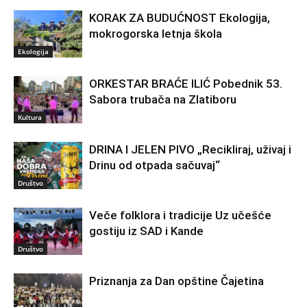
KORAK ZA BUDUĆNOST Ekologija,
mokrogorska letnja škola
Ekologija
ORKESTAR BRAĆE ILIĆ Pobednik 53.
Sabora trubača na Zlatiboru
Kultura
DRINA I JELEN PIVO „Recikliraj, uživaj i
Drinu od otpada sačuvaj“
Društvo
Veče folklora i tradicije Uz učešće
gostiju iz SAD i Kande
Društvo
Priznanja za Dan opštine Čajetina