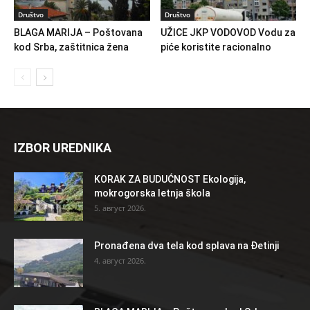
Društvo
Društvo
BLAGA MARIJA – Poštovana
UŽICE JKP VODOVOD Vodu za
kod Srba, zaštitnica žena
piće koristite racionalno
IZBOR UREDNIKA
KORAK ZA BUDUĆNOST Ekologija,
mokrogorska letnja škola
5. август 2026.
Pronađena dva tela kod splava na Đetinji
4. август 2026.