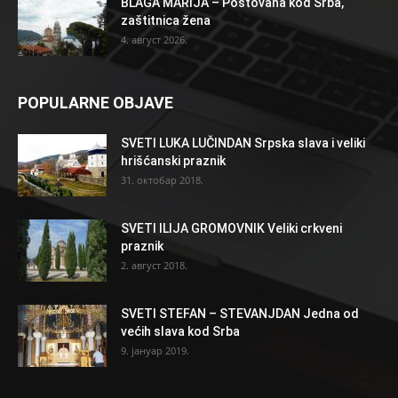
BLAGA MARIJA – Poštovana kod Srba,
zaštitnica žena
4. август 2026.
POPULARNE OBJAVE
SVETI LUKA LUČINDAN Srpska slava i veliki
hrišćanski praznik
31. октобар 2018.
SVETI ILIJA GROMOVNIK Veliki crkveni
praznik
2. август 2018.
SVETI STEFAN – STEVANJDAN Jedna od
većih slava kod Srba
9. јануар 2019.