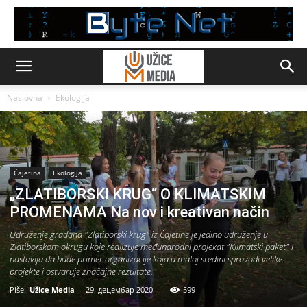
Naslovna
Ekologija
Čajetina
Ekologija
„ZLATIBORSKI KRUG“ O KLIMATSKIM
PROMENAMA Na nov i kreativan način
Udruženje građana "Zlatiborski krug" iz Čajetine je jedino udruženje u
Zlatiborskom okrugu koje realizuje međunarodni projekat "Klimatski paket" i
nastavlja da bude primer organizacije koja u maloj sredini sprovodi velike
projekte i ostvaruje značajne rezultate.
Piše:
Užice Media
-
29. децембар 2020.
599