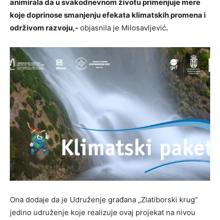
animirala da u svakodnevnom životu primenjuje mere
koje doprinose smanjenju efekata klimatskih promena i
održivom razvoju,-
objasnila je Milosavljević
.
Ona dodaje da je Udruženje građana „Zlatiborski krug“
jedino udruženje koje realizuje ovaj projekat na nivou