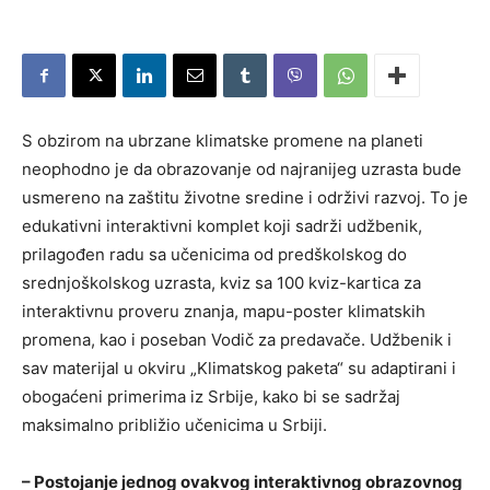
S obzirom na ubrzane klimatske promene na planeti
neophodno je da obrazovanje od najranijeg uzrasta bude
usmereno na zaštitu životne sredine i održivi razvoj. To je
edukativni interaktivni komplet koji sadrži udžbenik,
prilagođen radu sa učenicima od predškolskog do
srednjoškolskog uzrasta, kviz sa 100 kviz-kartica za
interaktivnu proveru znanja, mapu-poster klimatskih
promena, kao i poseban Vodič za predavače. Udžbenik i
sav materijal u okviru „Klimatskog paketa“ su adaptirani i
obogaćeni primerima iz Srbije, kako bi se sadržaj
maksimalno približio učenicima u Srbiji.
– Postojanje jednog ovakvog interaktivnog obrazovnog