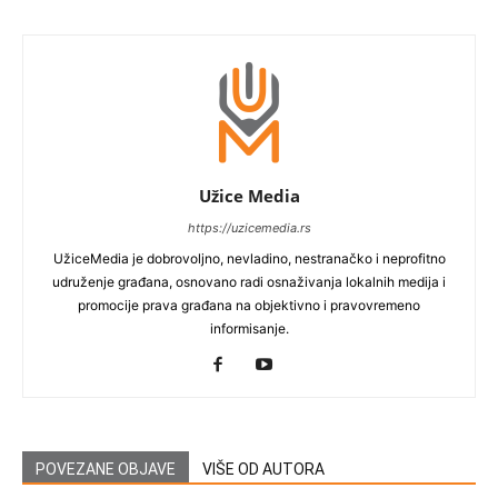
Užice Media
https://uzicemedia.rs
UžiceMedia je dobrovoljno, nevladino, nestranačko i neprofitno
udruženje građana, osnovano radi osnaživanja lokalnih medija i
promocije prava građana na objektivno i pravovremeno
informisanje.
POVEZANE OBJAVE
VIŠE OD AUTORA