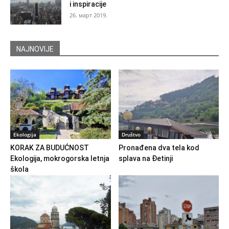
i inspiracije
26. март 2019.
NAJNOVIJE
Ekologija
Društvo
KORAK ZA BUDUĆNOST
Pronađena dva tela kod
Ekologija, mokrogorska letnja
splava na Đetinji
škola