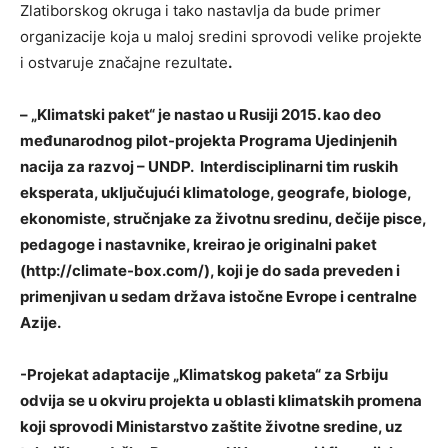
Zlatiborskog okruga i tako nastavlja da bude primer
organizacije koja u maloj sredini sprovodi velike projekte
i ostvaruje značajne rezultate
.
– „Klimatski paket“ je nastao u Rusiji 2015. kao deo
međunarodnog pilot-projekta Programa Ujedinjenih
nacija za razvoj – UNDP. Interdisciplinarni tim ruskih
eksperata, uključujući klimatologe, geografe, biologe,
ekonomiste, stručnjake za životnu sredinu, dečije pisce,
pedagoge i nastavnike, kreirao je originalni paket
(http://climate-box.com/), koji je do sada preveden i
primenjivan u sedam država istočne Evrope i centralne
Azije.
-Projekat adaptacije „Klimatskog paketa“ za Srbiju
odvija se u okviru projekta u oblasti klimatskih promena
koji sprovodi Ministarstvo zaštite životne sredine, uz