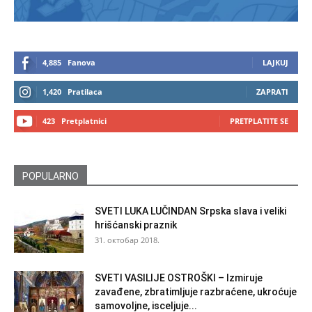
4,885
Fanova
LAJKUJ
1,420
Pratilaca
ZAPRATI
423
Pretplatnici
PRETPLATITE SE
POPULARNO
SVETI LUKA LUČINDAN Srpska slava i veliki
hrišćanski praznik
31. октобар 2018.
SVETI VASILIJE OSTROŠKI – Izmiruje
zavađene, zbratimljuje razbraćene, ukroćuje
samovoljne, isceljuje...