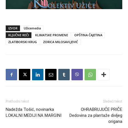
IZVOR
Užicemedia
KLJUČNE REČI
KLIMATSKE PROMENE
OPŠTINA ČAJETINA
ZLATIBORSKI KRUG
ZORICA MILOSAVLJEVIĆ
Prethodni tekst
Sledeći tekst
Nadežda Tošić, novinarka
OHRABRUJUĆE PRIČE
LOKALNI MEDIJI NA MARGINI
Dedovina za plantaže divljeg
origana