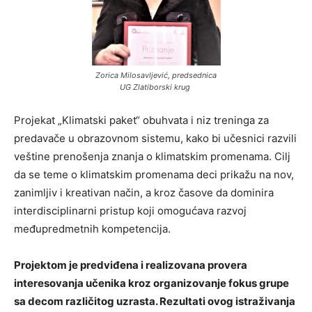
Zorica Milosavljević, predsednica
UG Zlatiborski krug
Projekat „Klimatski paket“ obuhvata i niz treninga za
predavače u obrazovnom sistemu, kako bi učesnici razvili
veštine prenošenja znanja o klimatskim promenama. Cilj
da se teme o klimatskim promenama deci prikažu na nov,
zanimljiv i kreativan način, a kroz časove da dominira
interdisciplinarni pristup koji omogućava razvoj
međupredmetnih kompetencija.
Projektom je predviđena i realizovana provera
interesovanja učenika kroz organizovanje fokus grupe
sa decom različitog uzrasta. Rezultati ovog istraživanja