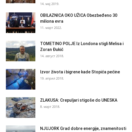
14. мај 2019.
OBILAZNICA OKO UŽICA Obezbeđeno 30
miliona evra
11. март 2022.
TOMETINO POLJE Iz Londona stigli Melisa i
Zoran Đukić
14. август 2018.
Izvor života i bigrene kade Stopića pećine
19. април 2018.
ZLAKUSA: Crepuljari stigoše do UNESKA
8. март 2018.
NJUJORK Grad dobre energije, znamenitosti