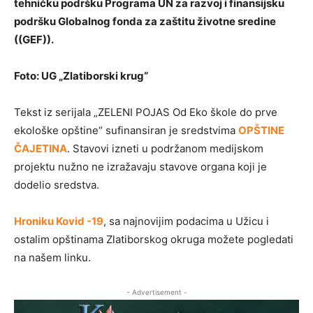
tehničku podršku Programa UN za razvoj i finansijsku
podršku Globalnog fonda za zaštitu životne sredine
((GEF)).
Foto: UG „Zlatiborski krug“
Tekst iz serijala „ZELENI POJAS Od Eko škole do prve
ekološke opštine“ sufinansiran je sredstvima
OPŠTINE
ČAJETINA
. Stavovi izneti u podržanom medijskom
projektu nužno ne izražavaju stavove organa koji je
dodelio sredstva.
Hroniku Kovid -19
, sa najnovijim podacima u Užicu i
ostalim opštinama Zlatiborskog okruga možete pogledati
na našem linku.
- Advertisement -