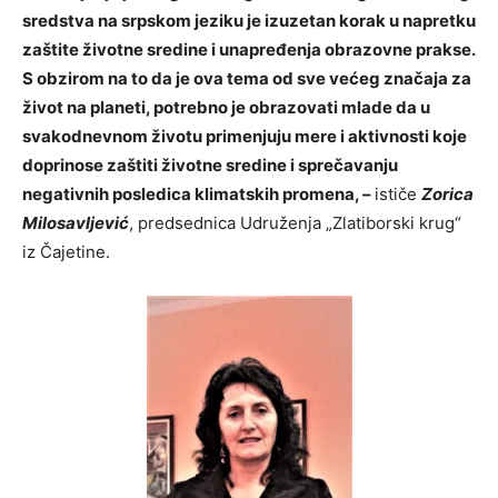
sredstva na srpskom jeziku je izuzetan korak u napretku
zaštite životne sredine i unapređenja obrazovne prakse.
S obzirom na to da je ova tema od sve većeg značaja za
život na planeti, potrebno je obrazovati mlade da u
svakodnevnom životu primenjuju mere i aktivnosti koje
doprinose zaštiti životne sredine i sprečavanju
negativnih posledica klimatskih promena, –
ističe
Zorica
Milosavljević
, predsednica Udruženja „Zlatiborski krug“
iz Čajetine.