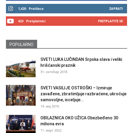
1,420
Pratilaca
ZAPRATI
423
Pretplatnici
PRETPLATITE SE
POPULARNO
SVETI LUKA LUČINDAN Srpska slava i veliki
hrišćanski praznik
31. октобар 2018.
SVETI VASILIJE OSTROŠKI – Izmiruje
zavađene, zbratimljuje razbraćene, ukroćuje
samovoljne, isceljuje...
14. мај 2019.
OBILAZNICA OKO UŽICA Obezbeđeno 30
miliona evra
11. март 2022.