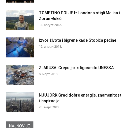
TOMETINO POLJE Iz Londona stigli Melisa i
Zoran Đukić
14. август 2018.
Izvor života i bigrene kade Stopića pećine
19. април 2018.
ZLAKUSA: Crepuljari stigoše do UNESKA
8. март 2018.
NJUJORK Grad dobre energije, znamenitosti
i inspiracije
26. март 2019.
NAJNOVIJE