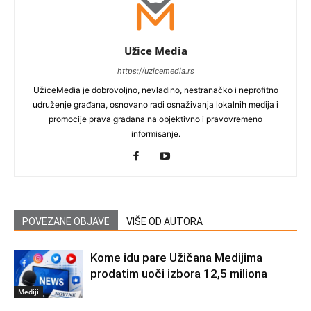
Užice Media
https://uzicemedia.rs
UžiceMedia je dobrovoljno, nevladino, nestranačko i neprofitno
udruženje građana, osnovano radi osnaživanja lokalnih medija i
promocije prava građana na objektivno i pravovremeno
informisanje.
POVEZANE OBJAVE
VIŠE OD AUTORA
Kome idu pare Užičana Medijima
prodatim uoči izbora 12,5 miliona
Mediji