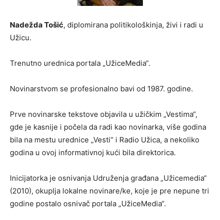
Nadežda Tošić
, diplomirana politikološkinja, živi i radi u
Užicu.
Trenutno urednica portala „UžiceMedia“.
Novinarstvom se profesionalno bavi od 1987. godine.
Prve novinarske tekstove objavila u užičkim „Vestima“,
gde je kasnije i počela da radi kao novinarka, više godina
bila na mestu urednice „Vesti“ i Radio Užica, a nekoliko
godina u ovoj informativnoj kući bila direktorica.
Inicijatorka je osnivanja Udruženja građana „Užicemedia“
(2010), okuplja lokalne novinare/ke, koje je pre nepune tri
godine postalo osnivač portala „UžiceMedia“.