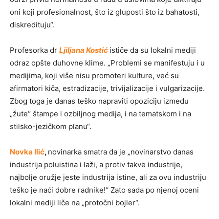
oni koji profesionalnost, što iz gluposti što iz bahatosti,
diskredituju“.
Profesorka dr
Ljiljana Kostić
ističe da su lokalni mediji
odraz opšte duhovne klime. „Problemi se manifestuju i u
medijima, koji više nisu promoteri kulture, već su
afirmatori kiča, estradizacije, trivijalizacije i vulgarizacije.
Zbog toga je danas teško napraviti opoziciju između
„žute“ štampe i ozbiljnog medija, i na tematskom i na
stilsko-jezičkom planu“.
Novka Ilić
,
novinarka smatra da je „novinarstvo danas
industrija poluistina i laži, a protiv takve industrije,
najbolje oružje jeste industrija istine, ali za ovu industriju
teško je naći dobre radnike!“ Zato sada po njenoj oceni
lokalni mediji liče na „protočni bojler“.