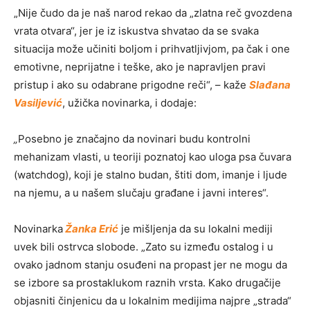
„Nije čudo da je naš narod rekao da „zlatna reč gvozdena
vrata otvara“, jer je iz iskustva shvatao da se svaka
situacija može učiniti boljom i prihvatljivjom, pa čak i one
emotivne, neprijatne i teške, ako je napravljen pravi
pristup i ako su odabrane prigodne reči“, – kaže
Slađana
Vasiljević
, užička novinarka, i dodaje:
„
Posebno je značajno da novinari budu kontrolni
mehanizam vlasti, u teoriji poznatoj kao uloga psa čuvara
(watchdog), koji je stalno budan, štiti dom, imanje i ljude
na njemu, a u našem slučaju građane i javni interes“.
Novinarka
Žanka Erić
je mišljenja da su lokalni mediji
uvek bili ostrvca slobode. „Zato su između ostalog i u
ovako jadnom stanju osuđeni na propast jer ne mogu da
se izbore sa prostaklukom raznih vrsta. Kako drugačije
objasniti činjenicu da u lokalnim medijima najpre „strada“