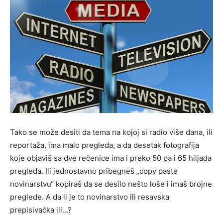
Tako se može desiti da tema na kojoj si radio više dana, ili
reportaža, ima malo pregleda, a da desetak fotografija
koje objaviš sa dve rečenice ima i preko 50 pa i 65 hiljada
pregleda. Ili jednostavno pribegneš „copy paste
novinarstvu“ kopiraš da se desilo nešto loše i imaš brojne
preglede. A da li je to novinarstvo ili resavska
prepisivačka ili…?