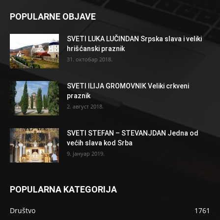
POPULARNE OBJAVE
SVETI LUKA LUČINDAN Srpska slava i veliki
hrišćanski praznik
31. октобар 2018.
SVETI ILIJA GROMOVNIK Veliki crkveni
praznik
2. август 2018.
SVETI STEFAN – STEVANJDAN Jedna od
većih slava kod Srba
9. јануар 2019.
POPULARNA KATEGORIJA
Društvo
1761