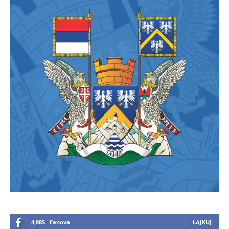
4,885
Fanova
LAJKUJ