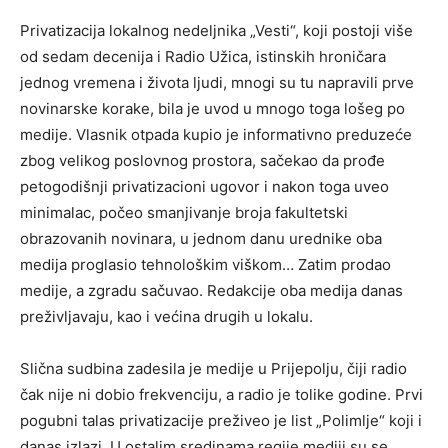
Privatizacija lokalnog nedeljnika „Vesti“, koji postoji više
od sedam decenija i Radio Užica, istinskih hroničara
jednog vremena i života ljudi, mnogi su tu napravili prve
novinarske korake, bila je uvod u mnogo toga lošeg po
medije. Vlasnik otpada kupio je informativno preduzeće
zbog velikog poslovnog prostora, sačekao da prođe
petogodišnji privatizacioni ugovor i nakon toga uveo
minimalac, počeo smanjivanje broja fakultetski
obrazovanih novinara, u jednom danu urednike oba
medija proglasio tehnološkim viškom… Zatim prodao
medije, a zgradu sačuvao. Redakcije oba medija danas
preživljavaju, kao i većina drugih u lokalu.
Slična sudbina zadesila je medije u Prijepolju, čiji radio
čak nije ni dobio frekvenciju, a radio je tolike godine. Prvi
pogubni talas privatizacije preživeo je list „Polimlje“ koji i
danas izlazi. U ostalim sredinama regije mediji su se