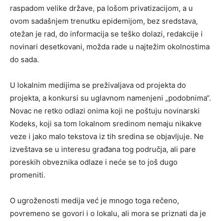
raspadom velike države, pa lošom privatizacijom, a u
ovom sadašnjem trenutku epidemijom, bez sredstava,
otežan je rad, do informacija se teško dolazi, redakcije i
novinari desetkovani, možda rade u najtežim okolnostima
do sada.
U lokalnim medijima se preživaljava od projekta do
projekta, a konkursi su uglavnom namenjeni „podobnima“.
Novac ne retko odlazi onima koji ne poštuju novinarski
Kodeks, koji sa tom lokalnom sredinom nemaju nikakve
veze i jako malo tekstova iz tih sredina se objavljuje. Ne
izveštava se u interesu građana tog područja, ali pare
poreskih obveznika odlaze i neće se to još dugo
promeniti.
O ugroženosti medija već je mnogo toga rečeno,
povremeno se govori i o lokalu, ali mora se priznati da je