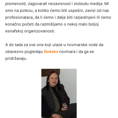
pismenosti, zagovarati nezavisnost i slobodu medija. Mi
smo na potezu, a koliko ćemo biti uspešni, zavisi od nas
profesionalaca, da li ćemo i dalje biti razjedinjeni ili ćemo
konačno početi da razmišljamo o nekoj malo boljoj
esnafskoj organizovanosti.
A do tada za sve one koji ulaze u novinarske vode da
obavezno pogledaju
Kodeks
novinara i da ga se
pridržavaju.