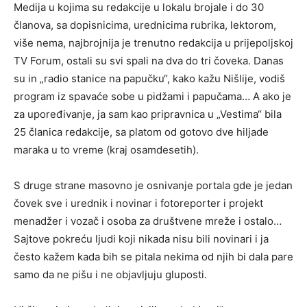
Medija u kojima su redakcije u lokalu brojale i do 30
članova, sa dopisnicima, urednicima rubrika, lektorom,
više nema, najbrojnija je trenutno redakcija u prijepoljskoj
TV Forum, ostali su svi spali na dva do tri čoveka. Danas
su in „radio stanice na papučku“, kako kažu Nišlije, vodiš
program iz spavaće sobe u pidžami i papučama… A ako je
za upoređivanje, ja sam kao pripravnica u „Vestima“ bila
25 članica redakcije, sa platom od gotovo dve hiljade
maraka u to vreme (kraj osamdesetih).
S druge strane masovno je osnivanje portala gde je jedan
čovek sve i urednik i novinar i fotoreporter i projekt
menadžer i vozač i osoba za društvene mreže i ostalo…
Sajtove pokreću ljudi koji nikada nisu bili novinari i ja
često kažem kada bih se pitala nekima od njih bi dala pare
samo da ne pišu i ne objavljuju gluposti.