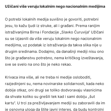
Užičani više veruju lokalnim nego nacionalnim medijima
O potrebi lokalnih medija suvišno je govoriti, potrebni
jesu, to kažu ljudi iz struke, ali i građani. Prema ranijim
istraživanjima Birna i Fondacije „Slavko Ćuruvija“ Užičani
su se izjasnili da više veruju lokalnim nego nacionalnim
medijima, uz podatak iz istraživanja da takva slika nije u
drugim sredinama. Dodajmo, da današnji mediji nisu ono
što je građanstvu potrebno, nema kritičkog izveštavanja,
sve se svelo na ono što je neko rekao.
Krivaca ima više, ali ne treba ni medije osloboditi,
razjedinjeni su, nema novinarske solidarnosti, kada neko
dobije otkaz, oni drugi se toliko dodvoravaju vlasnicima
da shvate koliko su grešili tek kad i sami dobiju „šut
kartu“. U trci za preživljavanjem mediji su zaboravili da im
je osnovna uloga da štite javni interes, da budu kontrolni