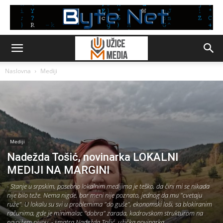
Naslovna
Mediji
Mediji
Nadežda Tošić, novinarka LOKALNI
MEDIJI NA MARGINI
- Stanje u srpskim, posebno lokalnim medijima je teško, da čini mi se nikada
nije bilo teže. Nema nigde, bar meni nije poznato, jednog da mu "cvetaju
ruže". U lokalu su svi u problemima "do guše", ekonomski loši, sa blokiranim
računima, gde je minimalac "dobra" zarada, kadrovskom strukturom na
najnižem nivou, - smatra Nadežda Tošić, užička novinarka.