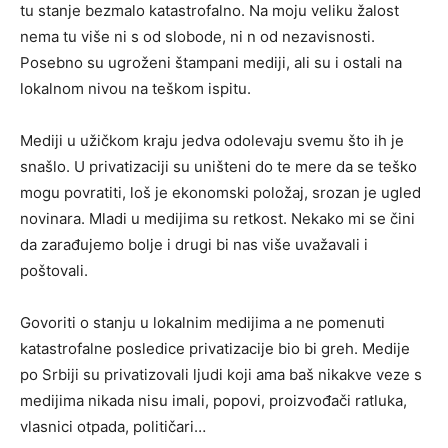
tu stanje bezmalo katastrofalno. Na moju veliku žalost
nema tu više ni s od slobode, ni n od nezavisnosti.
Posebno su ugroženi štampani mediji, ali su i ostali na
lokalnom nivou na teškom ispitu.
Mediji u užičkom kraju jedva odolevaju svemu što ih je
snašlo. U privatizaciji su uništeni do te mere da se teško
mogu povratiti, loš je ekonomski položaj, srozan je ugled
novinara. Mladi u medijima su retkost. Nekako mi se čini
da zarađujemo bolje i drugi bi nas više uvažavali i
poštovali.
Govoriti o stanju u lokalnim medijima a ne pomenuti
katastrofalne posledice privatizacije bio bi greh. Medije
po Srbiji su privatizovali ljudi koji ama baš nikakve veze s
medijima nikada nisu imali, popovi, proizvođači ratluka,
vlasnici otpada, političari…