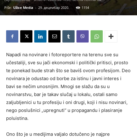
Piše:
Užice Media
-
29. децембар 2020.
1154
Napadi na novinare i fotoreportere na terenu sve su
učestaliji, sve su jači ekonomski i politički pritisci, prosto
te ponekad bude strah što se baviš ovom profesijom. Deo
novinara je odustao od borbe za istinu i javni interes i
bavi se nečim unosnijim. Mnogi se slažu da su u
novinarstvu, bar je takav slučaj u lokalu, ostali samo
zaljubljenici u tu profesiju i oni drugi, koji i nisu novinari,
nego poslušnici „upregnuti“ u propagandu i plasiranje
poluistina.
Ono što je u medijima valjalo dotučeno je najpre