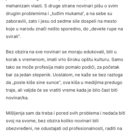
mehanizam vlasti. S druge strane novinari pišu o svim
drugim problemima i „tuđim mukama“, a na sebe su
zaboravili, zato i jesu od sedme sile dospeli na mesto
koje u narodu znači nešto sporedno, do „devete rupe na
svirali“.
Bez obzira na sve novinari se moraju edukovati, biti u
korak s vremenom, imati vrlo široku opštu kulturu. Samo
tako se može profesija malo pomalo podići, za početak
bar za jedan stepenik. Uostalom, ne kaže se bez razloga
da „posle kiše sine sunce“, ova kiša u medijima predugo
traje, ali valjda će se vratiti vreme kada je bilo čast biti
novinar/ka.
Mišljenja sam da treba i pored svih problema i nedaća biti
svoj na svome, bez obzira koliko novinari bili
obezvređeni, ne odustajati od profesionalnosti, raditi na