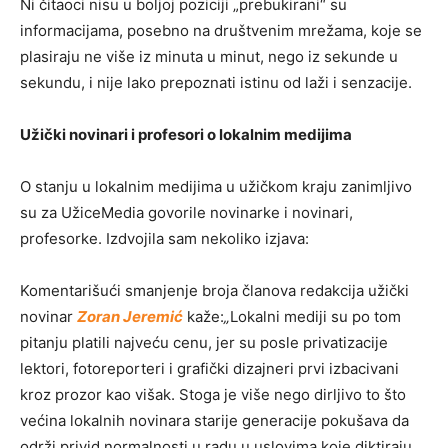
Ni čitaoci nisu u boljoj poziciji „prebukirani“ su
informacijama, posebno na društvenim mrežama, koje se
plasiraju ne više iz minuta u minut, nego iz sekunde u
sekundu, i nije lako prepoznati istinu od laži i senzacije.
Užički novinari i profesori o lokalnim medijima
O stanju u lokalnim medijima u užičkom kraju zanimljivo
su za UžiceMedia govorile novinarke i novinari,
profesorke. Izdvojila sam nekoliko izjava:
Komentarišući smanjenje broja članova redakcija užički
novinar
Zoran Jeremić
kaže:
„
Lokalni mediji su po tom
pitanju platili najveću cenu, jer su posle privatizacije
lektori, fotoreporteri i grafički dizajneri prvi izbacivani
kroz prozor kao višak. Stoga je više nego dirljivo to što
većina lokalnih novinara starije generacije pokušava da
održi privid normalnosti u radu u uslovima koje diktiraju