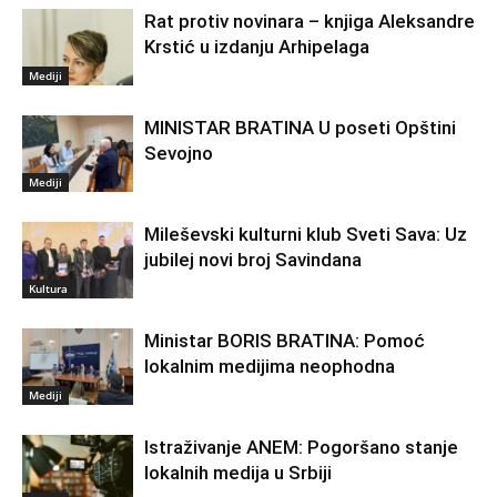
Rat protiv novinara – knjiga Aleksandre
Krstić u izdanju Arhipelaga
Mediji
MINISTAR BRATINA U poseti Opštini
Sevojno
Mediji
Mileševski kulturni klub Sveti Sava: Uz
jubilej novi broj Savindana
Kultura
Ministar BORIS BRATINA: Pomoć
lokalnim medijima neophodna
Mediji
Istraživanje ANEM: Pogoršano stanje
lokalnih medija u Srbiji