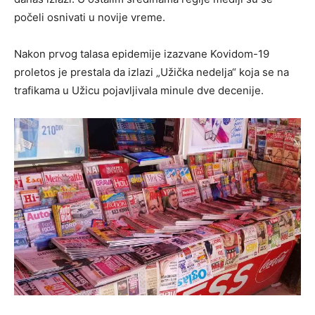
počeli osnivati u novije vreme.
Nakon prvog talasa epidemije izazvane Kovidom-19
proletos je prestala da izlazi „Užička nedelja“ koja se na
trafikama u Užicu pojavljivala minule dve decenije.