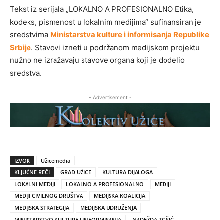
Tekst iz serijala „LOKALNO A PROFESIONALNO Etika,
kodeks, pismenost u lokalnim medijima“ sufinansiran je
sredstvima
Ministarstva kulture i informisanja Republike
Srbije
. Stavovi izneti u podržanom medijskom projektu
nužno ne izražavaju stavove organa koji je dodelio
sredstva.
- Advertisement -
IZVOR
Užicemedia
KLJUČNE REČI
GRAD UŽICE
KULTURA DIJALOGA
LOKALNI MEDIJI
LOKALNO A PROFESIONALNO
MEDIJI
MEDIJI CIVILNOG DRUŠTVA
MEDIJSKA KOALICIJA
MEDIJSKA STRATEGIJA
MEDIJSKA UDRUŽENJA
MINISTARSTVO KULTURE I INFORMISANJA
NADEŽDA TOŠIĆ