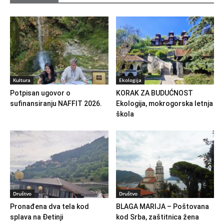
Kultura
Ekologija
Potpisan ugovor o
KORAK ZA BUDUĆNOST
sufinansiranju NAFFIT 2026.
Ekologija, mokrogorska letnja
škola
Društvo
Društvo
Pronađena dva tela kod
BLAGA MARIJA – Poštovana
splava na Đetinji
kod Srba, zaštitnica žena