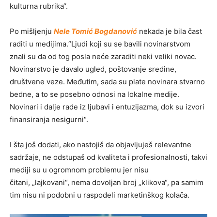
kulturna rubrika“.
Po mišljenju
Nele Tomić Bogdanović
nekada je bila čast
raditi u medijima.“Ljudi koji su se bavili novinarstvom
znali su da od tog posla neće zaraditi neki veliki novac.
Novinarstvo je davalo ugled, poštovanje sredine,
društvene veze. Međutim, sada su plate novinara stvarno
bedne, a to se posebno odnosi na lokalne medije.
Novinari i dalje rade iz ljubavi i entuzijazma, dok su izvori
finansiranja nesigurni“.
I šta još dodati, ako nastojiš da objavljuješ relevantne
sadržaje, ne odstupaš od kvaliteta i profesionalnosti, takvi
mediji su u ogromnom problemu jer nisu
čitani, „lajkovani“, nema dovoljan broj „klikova“, pa samim
tim nisu ni podobni u raspodeli marketinškog kolača.