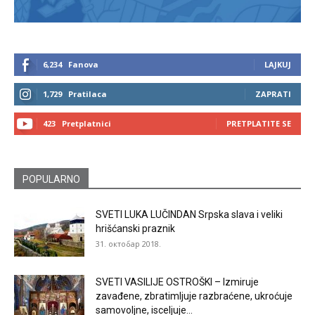
6,234
Fanova
LAJKUJ
1,729
Pratilaca
ZAPRATI
423
Pretplatnici
PRETPLATITE SE
POPULARNO
SVETI LUKA LUČINDAN Srpska slava i veliki
hrišćanski praznik
31. октобар 2018.
SVETI VASILIJE OSTROŠKI – Izmiruje
zavađene, zbratimljuje razbraćene, ukroćuje
samovoljne, isceljuje...