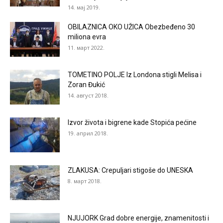
14. мај 2019.
OBILAZNICA OKO UŽICA Obezbeđeno 30
miliona evra
11. март 2022.
TOMETINO POLJE Iz Londona stigli Melisa i
Zoran Đukić
14. август 2018.
Izvor života i bigrene kade Stopića pećine
19. април 2018.
ZLAKUSA: Crepuljari stigoše do UNESKA
8. март 2018.
NJUJORK Grad dobre energije, znamenitosti i