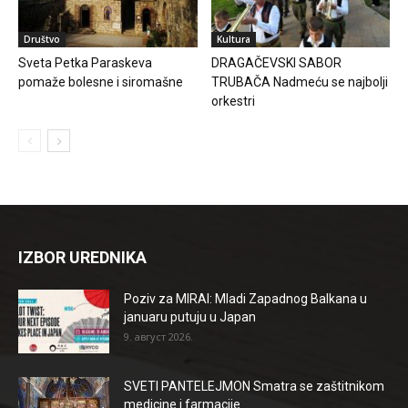
Društvo
Kultura
Sveta Petka Paraskeva
DRAGAČEVSKI SABOR
pomaže bolesne i siromašne
TRUBAČA Nadmeću se najbolji
orkestri
IZBOR UREDNIKA
Poziv za MIRAI: Mladi Zapadnog Balkana u
januaru putuju u Japan
9. август 2026.
SVETI PANTELEJMON Smatra se zaštitnikom
medicine i farmacije