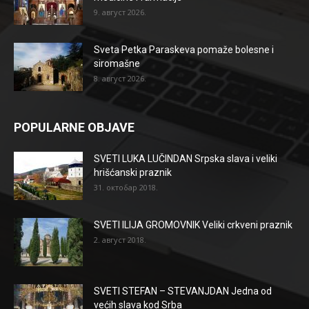
9. август 2026.
Sveta Petka Paraskeva pomaže bolesne i
siromašne
8. август 2026.
POPULARNE OBJAVE
SVETI LUKA LUČINDAN Srpska slava i veliki
hrišćanski praznik
31. октобар 2018.
SVETI ILIJA GROMOVNIK Veliki crkveni praznik
2. август 2018.
SVETI STEFAN – STEVANJDAN Jedna od
većih slava kod Srba