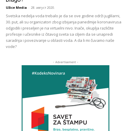
Užice Media
-
28. август 2020.
Svetska nedelja voda trebalo je da se ove godine održi juglilarni,
30. put, ali su organizatori zbog izbijanja panedmije koronavirusa
odgodili i preseljen je na virtuelni nivo. Inače, okuplja različite
profesije i učesnike iz čitavog sveta sa ciljem da se unapredi
saradnja i povezivanje u oblasti voda. A da li mi čuvamo naše
vode?
- Advertisement -