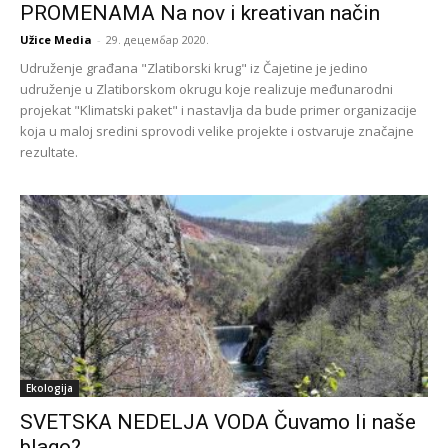
PROMENAMA Na nov i kreativan način
Užice Media
-
29. децембар 2020.
Udruženje građana "Zlatiborski krug" iz Čajetine je jedino
udruženje u Zlatiborskom okrugu koje realizuje međunarodni
projekat "Klimatski paket" i nastavlja da bude primer organizacije
koja u maloj sredini sprovodi velike projekte i ostvaruje značajne
rezultate.
Ekologija
SVETSKA NEDELJA VODA Čuvamo li naše
blago?