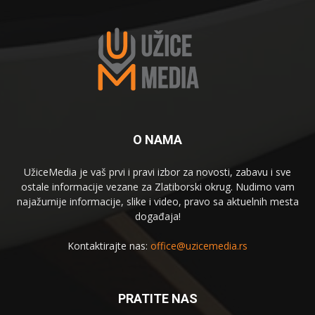
O NAMA
UžiceMedia je vaš prvi i pravi izbor za novosti, zabavu i sve
ostale informacije vezane za Zlatiborski okrug. Nudimo vam
najažurnije informacije, slike i video, pravo sa aktuelnih mesta
događaja!
Kontaktirajte nas:
office@uzicemedia.rs
PRATITE NAS