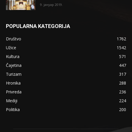
9. јануар 2019.
POPULARNA KATEGORIJA
Društvo
1762
Užice
1542
Kultura
571
Čajetina
447
Turizam
317
Hronika
288
Privreda
236
Mediji
224
Politika
200