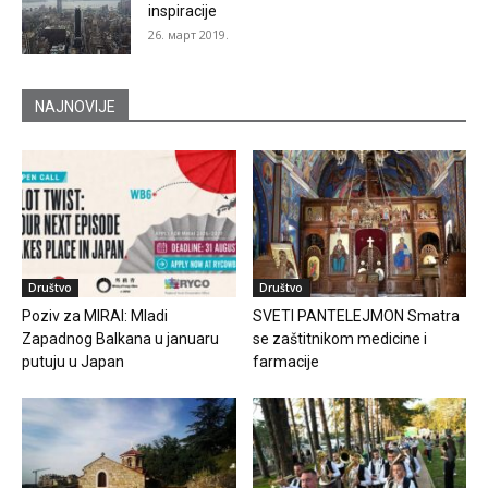
inspiracije
26. март 2019.
NAJNOVIJE
Društvo
Društvo
Poziv za MIRAI: Mladi
SVETI PANTELEJMON Smatra
Zapadnog Balkana u januaru
se zaštitnikom medicine i
putuju u Japan
farmacije