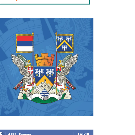
4,885
Fanova
LAJKUJ