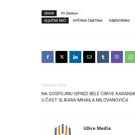
IZVOR
TO Zlatibor
KLJUČNE REČI
OPŠTINA ČAJETINA
ORJENTIRING
Prethodni tekst
NA GOSPOJINU ISPRED BELE CRKVE KARANS
U ČAST SLIKARA MIHAILA MILOVANOVIĆA
Užice Media