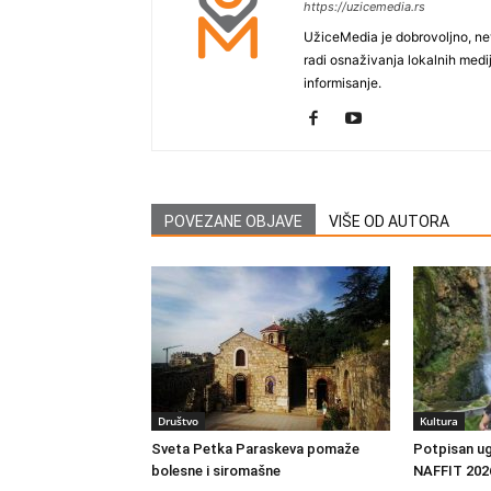
https://uzicemedia.rs
UžiceMedia je dobrovoljno, ne
radi osnaživanja lokalnih med
informisanje.
POVEZANE OBJAVE
VIŠE OD AUTORA
Društvo
Kultura
Sveta Petka Paraskeva pomaže
Potpisan ug
bolesne i siromašne
NAFFIT 202