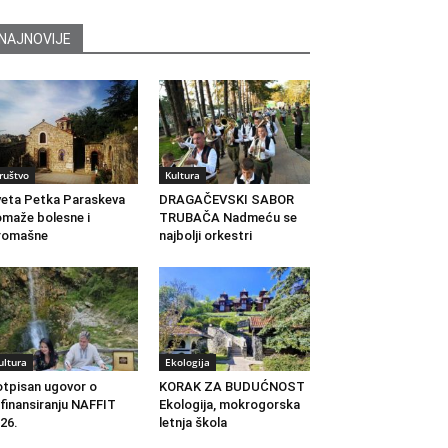
NAJNOVIJE
ruštvo
Kultura
eta Petka Paraskeva
DRAGAČEVSKI SABOR
maže bolesne i
TRUBAČA Nadmeću se
romašne
najbolji orkestri
ultura
Ekologija
tpisan ugovor o
KORAK ZA BUDUĆNOST
finansiranju NAFFIT
Ekologija, mokrogorska
26.
letnja škola