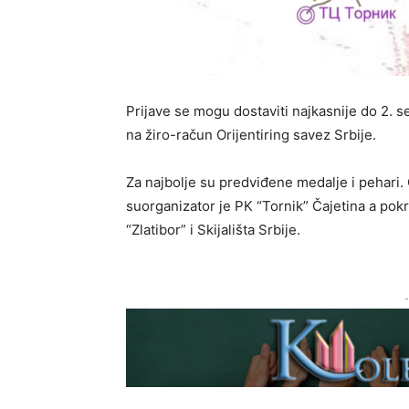
Prijave se mogu dostaviti najkasnije do 2. s
na žiro-račun Orijentiring savez Srbije.
Za najbolje su predviđene medalje i pehari. 
suorganizator je PK “Tornik” Čajetina a pokro
“Zlatibor” i Skijališta Srbije.
-