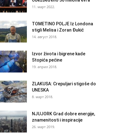
Obezbeđeno 30 miliona evra
11. март 2022.
TOMETINO POLJE Iz Londona
stigli Melisa i Zoran Đukić
14. август 2018.
Izvor života i bigrene kade
Stopića pećine
19. април 2018.
ZLAKUSA: Crepuljari stigoše do
UNESKA
8. март 2018.
NJUJORK Grad dobre energije,
znamenitosti i inspiracije
26. март 2019.