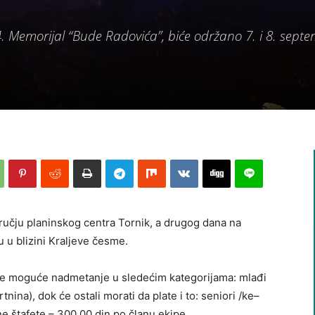
 14. Memorijal “Bude Radovića”, biće održano 7. i 8. sep
ručju planinskog centra Tornik, a drugog dana na
u u blizini Kraljeve česme.
iće moguće nadmetanje u sledećim kategorijama: mlađi
artnina), dok će ostali morati da plate i to: seniori /ke–
ne štafete – 300,00 din po članu ekipe.