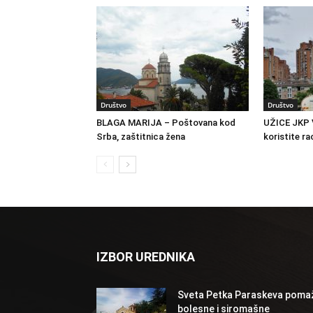
Društvo
Društvo
BLAGA MARIJA – Poštovana kod
UŽICE JKP 
Srba, zaštitnica žena
koristite ra
IZBOR UREDNIKA
Sveta Petka Paraskeva poma
bolesne i siromašne