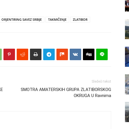
ORJENTIRING SAVEZ SRBIJE
TAKMIČENJE
ZLATIBOR
Sledeći tekst
KE
SMOTRA AMATERSKIH GRUPA ZLATIBORSKOG
OKRUGA U Ravnima