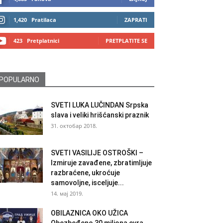
1,420
Pratilaca
ZAPRATI
423
Pretplatnici
PRETPLATITE SE
POPULARNO
SVETI LUKA LUČINDAN Srpska
slava i veliki hrišćanski praznik
31. октобар 2018.
SVETI VASILIJE OSTROŠKI –
Izmiruje zavađene, zbratimljuje
razbraćene, ukroćuje
samovoljne, isceljuje...
14. мај 2019.
OBILAZNICA OKO UŽICA