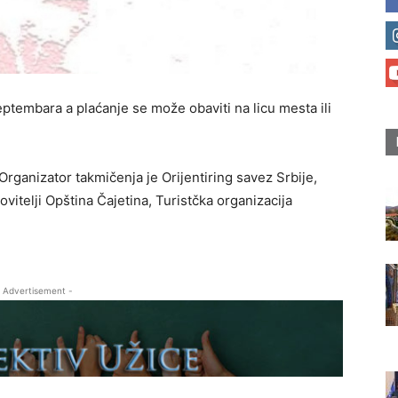
eptembara a plaćanje se može obaviti na licu mesta ili
Organizator takmičenja je Orijentiring savez Srbije,
vitelji Opština Čajetina, Turistčka organizacija
 Advertisement -