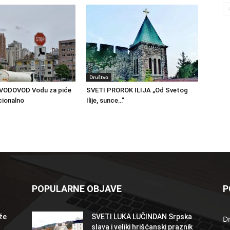
Društvo
VODOVOD Vodu za piće
SVETI PROROK ILIJA „Od Svetog
cionalno
Ilije, sunce…”
POPULARNE OBJAVE
P
že
SVETI LUKA LUČINDAN Srpska
D
slava i veliki hrišćanski praznik