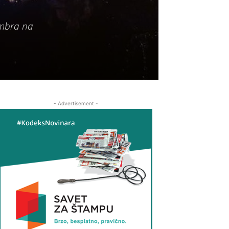
tembra na
- Advertisement -