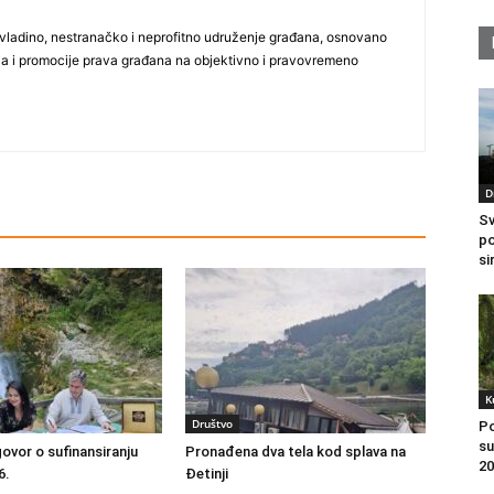
vladino, nestranačko i neprofitno udruženje građana, osnovano
ija i promocije prava građana na objektivno i pravovremeno
D
Sv
po
si
K
Društvo
Po
su
ovor o sufinansiranju
Pronađena dva tela kod splava na
20
6.
Đetinji