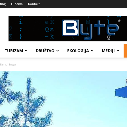
ting
O nama
Kontakt
TURIZAM
DRUŠTVO
EKOLOGIJA
MEDIJI
ijentiringu