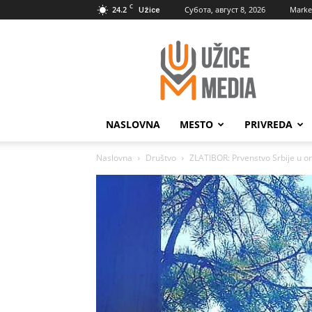
C
24.2
Субота, август 8, 2026
Marke
Užice
UžiceMedia
NASLOVNA
MESTO
PRIVREDA
Naslovna
Društvo
ZLATIBOR: Prvenstvo Srbije u or