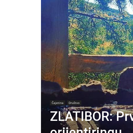
Čajetina
Društvo
ZLATIBOR: Prv
orijentiringu