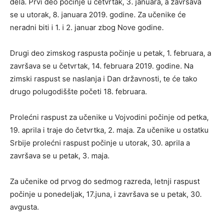
dela. Prvi deo počinje u četvrtak, 3. januara, a završava
se u utorak, 8. januara 2019. godine. Za učenike će
neradni biti i 1. i 2. januar zbog Nove godine.
Drugi deo zimskog raspusta počinje u petak, 1. februara, a
završava se u četvrtak, 14. februara 2019. godine. Na
zimski raspust se naslanja i Dan državnosti, te će tako
drugo polugodiššte početi 18. februara.
Prolećni raspust za učenike u Vojvodini počinje od petka,
19. aprila i traje do četvrtka, 2. maja. Za učenike u ostatku
Srbije prolećni raspust počinje u utorak, 30. aprila a
završava se u petak, 3. maja.
Za učenike od prvog do sedmog razreda, letnji raspust
počinje u ponedeljak, 17.juna, i završava se u petak, 30.
avgusta.