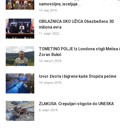
samovoljne, isceljuje...
14. мај 2019.
OBILAZNICA OKO UŽICA Obezbeđeno 30
miliona evra
11. март 2022.
TOMETINO POLJE Iz Londona stigli Melisa i
Zoran Đukić
14. август 2018.
Izvor života i bigrene kade Stopića pećine
19. април 2018.
ZLAKUSA: Crepuljari stigoše do UNESKA
8. март 2018.