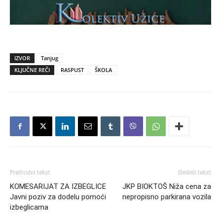
IZVOR
Tanjug
KLJUČNE REČI
RASPUST
ŠKOLA
Prethodni tekst
Sledeći tekst
KOMESARIJAT ZA IZBEGLICE
JKP BIOKTOŠ Niža cena za
Javni poziv za dodelu pomoći
nepropisno parkirana vozila
izbeglicama