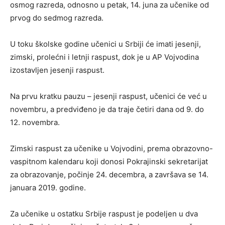
osmog razreda, odnosno u petak, 14. juna za učenike od
prvog do sedmog razreda.
U toku školske godine učenici u Srbiji će imati jesenji,
zimski, prolećni i letnji raspust, dok je u AP Vojvodina
izostavljen jesenji raspust.
Na prvu kratku pauzu – jesenji raspust, učenici će već u
novembru, a predviđeno je da traje četiri dana od 9. do
12. novembra.
Zimski raspust za učenike u Vojvodini, prema obrazovno-
vaspitnom kalendaru koji donosi Pokrajinski sekretarijat
za obrazovanje, počinje 24. decembra, a završava se 14.
januara 2019. godine.
Za učenike u ostatku Srbije raspust je podeljen u dva