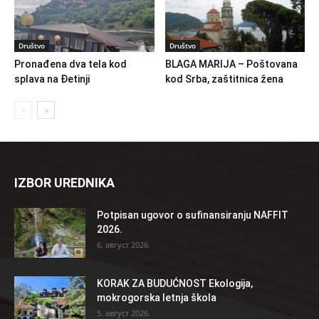
Društvo
Društvo
Pronađena dva tela kod
BLAGA MARIJA – Poštovana
splava na Đetinji
kod Srba, zaštitnica žena
IZBOR UREDNIKA
Potpisan ugovor o sufinansiranju NAFFIT
2026.
6. август 2026.
KORAK ZA BUDUĆNOST Ekologija,
mokrogorska letnja škola
5. август 2026.