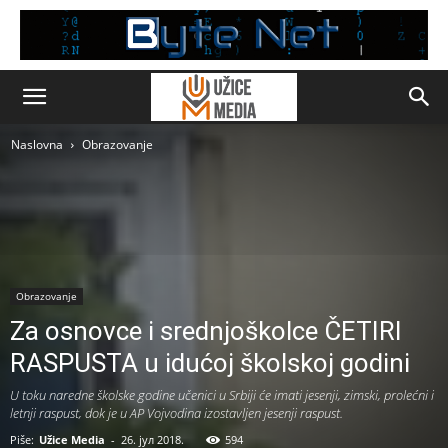
Naslovna
Obrazovanje
Obrazovanje
Za osnovce i srednjoškolce ČETIRI
RASPUSTA u idućoj školskoj godini
U toku naredne školske godine učenici u Srbiji će imati jesenji, zimski, prolećni i
letnji raspust, dok je u AP Vojvodina izostavljen jesenji raspust.
Piše:
Užice Media
-
26. јул 2018.
594