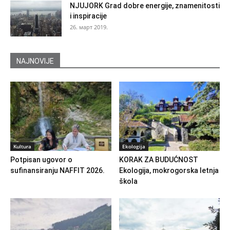
NJUJORK Grad dobre energije, znamenitosti
i inspiracije
26. март 2019.
NAJNOVIJE
Kultura
Ekologija
Potpisan ugovor o
KORAK ZA BUDUĆNOST
sufinansiranju NAFFIT 2026.
Ekologija, mokrogorska letnja
škola