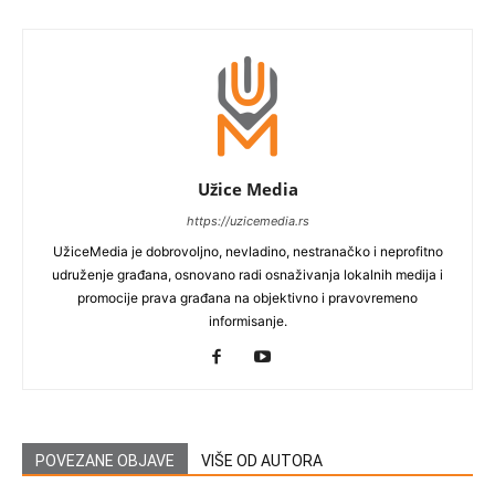
Užice Media
https://uzicemedia.rs
UžiceMedia je dobrovoljno, nevladino, nestranačko i neprofitno
udruženje građana, osnovano radi osnaživanja lokalnih medija i
promocije prava građana na objektivno i pravovremeno
informisanje.
POVEZANE OBJAVE
VIŠE OD AUTORA