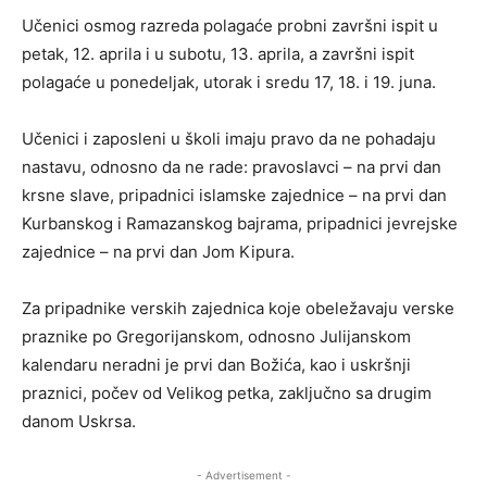
Učenici osmog razreda polagaće probni završni ispit u
petak, 12. aprila i u subotu, 13. aprila, a završni ispit
polagaće u ponedeljak, utorak i sredu 17, 18. i 19. juna.
Učenici i zaposleni u školi imaju pravo da ne pohadaju
nastavu, odnosno da ne rade: pravoslavci – na prvi dan
krsne slave, pripadnici islamske zajednice – na prvi dan
Kurbanskog i Ramazanskog bajrama, pripadnici jevrejske
zajednice – na prvi dan Jom Kipura.
Za pripadnike verskih zajednica koje obeležavaju verske
praznike po Gregorijanskom, odnosno Julijanskom
kalendaru neradni je prvi dan Božića, kao i uskršnji
praznici, počev od Velikog petka, zaključno sa drugim
danom Uskrsa.
- Advertisement -