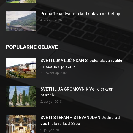
Pronađena dva tela kod splava na Đetinji
4. август 2026.
POPULARNE OBJAVE
SVETI LUKA LUČINDAN Srpska slava i veliki
hrišćanski praznik
31. октобар 2018.
SVETI ILIJA GROMOVNIK Veliki crkveni
praznik
2. август 2018.
SVETI STEFAN – STEVANJDAN Jedna od
većih slava kod Srba
9. јануар 2019.