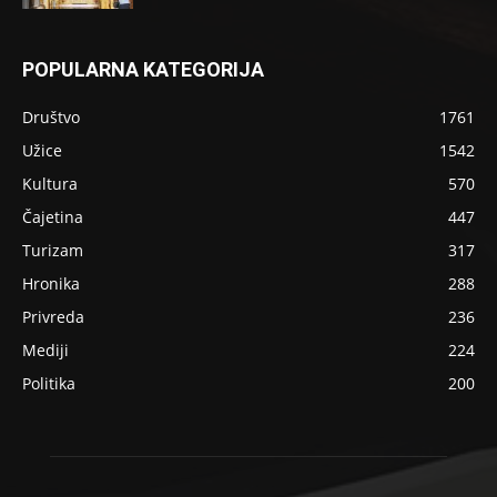
POPULARNA KATEGORIJA
Društvo
1761
Užice
1542
Kultura
570
Čajetina
447
Turizam
317
Hronika
288
Privreda
236
Mediji
224
Politika
200