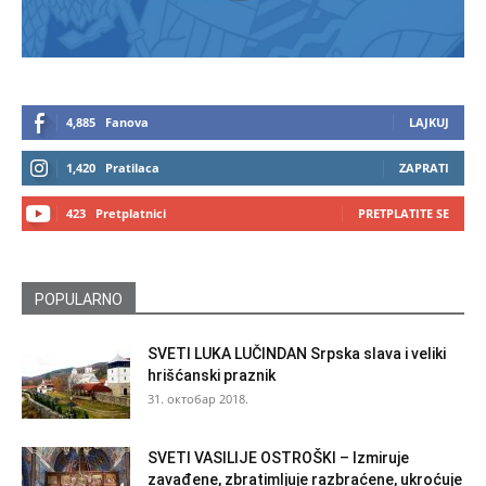
4,885
Fanova
LAJKUJ
1,420
Pratilaca
ZAPRATI
423
Pretplatnici
PRETPLATITE SE
POPULARNO
SVETI LUKA LUČINDAN Srpska slava i veliki
hrišćanski praznik
31. октобар 2018.
SVETI VASILIJE OSTROŠKI – Izmiruje
zavađene, zbratimljuje razbraćene, ukroćuje