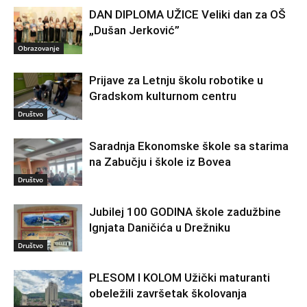
DAN DIPLOMA UŽICE Veliki dan za OŠ
„Dušan Jerković”
Obrazovanje
Prijave za Letnju školu robotike u
Gradskom kulturnom centru
Društvo
Saradnja Ekonomske škole sa starima
na Zabučju i škole iz Bovea
Društvo
Jubilej 100 GODINA škole zadužbine
Ignjata Daničića u Drežniku
Društvo
PLESOM I KOLOM Užički maturanti
obeležili završetak školovanja