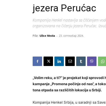
jezera Perućac
Kompanija Henkel nastavlja sa čišćenjem vode
organizovana na čićenju jezera Perućac. Izvu
Piše:
Užice Media
-
23. септембар 2024.
„Volim reku, a ti?“ je projekat koji sprovo
kampanje „Promena počinje od nas“, a tokom
tona otpada sa različitih lokacija u Srbiji.
Kompanija Henkel Srbija, u saradnji sa Sav