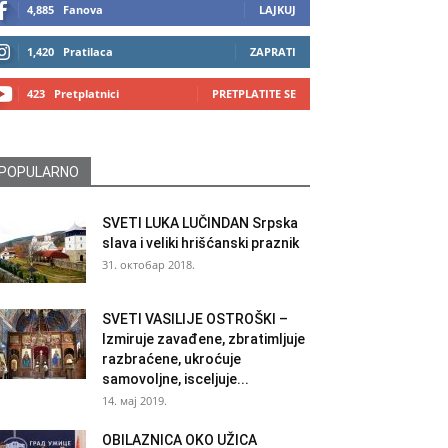
4,885
Fanova
LAJKUJ
1,420
Pratilaca
ZAPRATI
423
Pretplatnici
PRETPLATITE SE
POPULARNO
SVETI LUKA LUČINDAN Srpska
slava i veliki hrišćanski praznik
31. октобар 2018.
SVETI VASILIJE OSTROŠKI –
Izmiruje zavađene, zbratimljuje
razbraćene, ukroćuje
samovoljne, isceljuje...
14. мај 2019.
OBILAZNICA OKO UŽICA