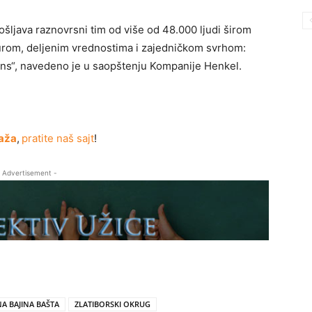
šljava raznovrsni tim od više od 48.000 ljudi širom
urom, deljenim vrednostima i zajedničkom svrhom:
ions“, navedeno je u saopštenju Kompanije Henkel.
aža
,
pratite naš sajt
!
 Advertisement -
A BAJINA BAŠTA
ZLATIBORSKI OKRUG