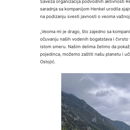
Saveza organizacija podvodnih aktivnosti R
saradnja sa kompanijom Henkel urodila sjajn
na podizanju svesti javnosti o veoma važnoj
„Veoma mi je drago, što zajedno sa kompan
očuvanju naših vodenih bogatstava i čvrsto
istom smeru. Našim delima želimo da pokaž
pojedinca, možemo zaštiti našu planetu i učin
Ostojić.