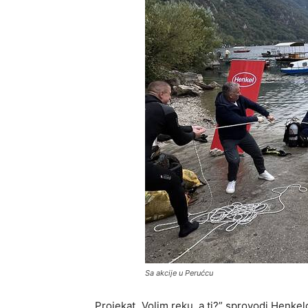
Sa akcije u Perućcu
Projekat „Volim reku, a ti?” sprovodi Henk