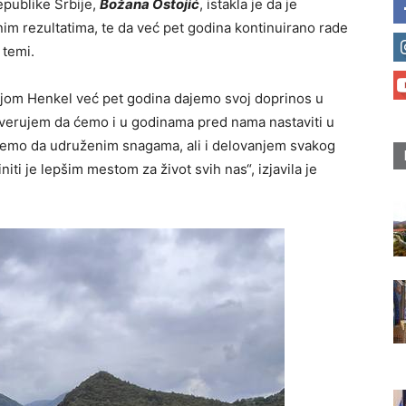
epublike Srbije,
Božana Ostojić
, istakla je da je
im rezultatima, te da već pet godina kontinuirano rade
 temi.
ijom Henkel već pet godina dajemo svoj doprinos u
 verujem da ćemo i u godinama pred nama nastaviti u
emo da udruženim snagama, ali i delovanjem svakog
iti je lepšim mestom za život svih nas“, izjavila je