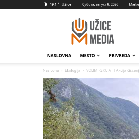
C
19.1
Субота, август 8, 2026
Marke
Užice
UžiceMedia
NASLOVNA
MESTO
PRIVREDA
Naslovna
Ekologija
VOLIM REKU A TI Akcija čišćen