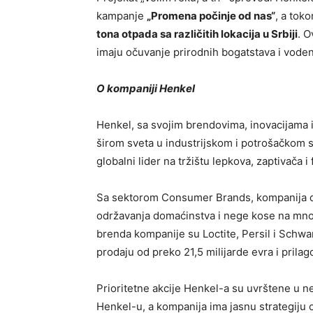
kampanje
„Promena počinje od nas“
, a tok
tona otpada sa različitih lokacija u Srbiji
. O
imaju očuvanje prirodnih bogatstava i voden
O kompaniji Henkel
Henkel, sa svojim brendovima, inovacijama i
širom sveta u industrijskom i potrošačkom s
globalni lider na tržištu lepkova, zaptivača 
Sa sektorom Consumer Brands, kompanija dr
održavanja domaćinstva i nege kose na mnogi
brenda kompanije su Loctite, Persil i Schwar
prodaju od preko 21,5 milijarde evra i prilag
Prioritetne akcije Henkel-a su uvrštene u n
Henkel-u, a kompanija ima jasnu strategiju o