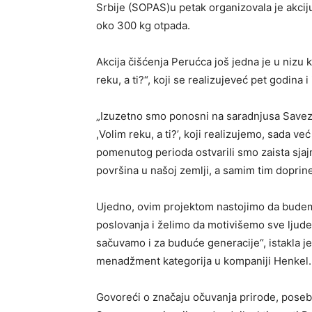
Srbije (SOPAS)u petak organizovala je akcij
oko 300 kg otpada.
Akcija čišćenja Perućca još jedna je u nizu
reku, a ti?“, koji se realizujeveć pet godina 
„Izuzetno smo ponosni na saradnjusa Savez
,Volim reku, a ti?’, koji realizujemo, sada 
pomenutog perioda ostvarili smo zaista sjajn
površina u našoj zemlji, a samim tim doprine
Ujedno, ovim projektom nastojimo da budem
poslovanja i želimo da motivišemo sve ljude
sačuvamo i za buduće generacije“, istakla j
menadžment kategorija u kompaniji Henkel.
Govoreći o značaju očuvanja prirode, pose