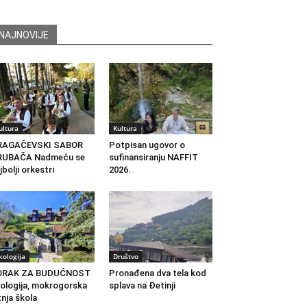
NAJNOVIJE
ultura
Kultura
RAGAČEVSKI SABOR
Potpisan ugovor o
RUBAČA Nadmeću se
sufinansiranju NAFFIT
jbolji orkestri
2026.
kologija
Društvo
ORAK ZA BUDUĆNOST
Pronađena dva tela kod
ologija, mokrogorska
splava na Đetinji
tnja škola