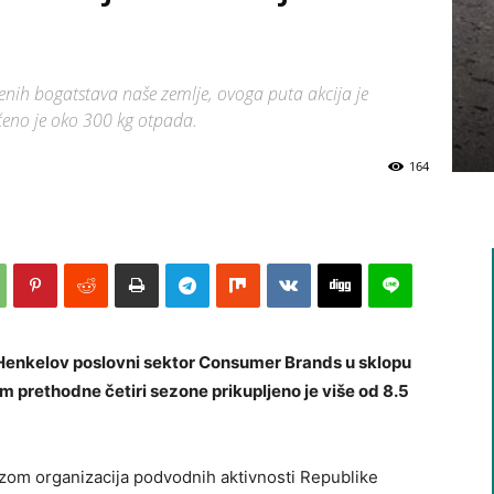
nih bogatstava naše zemlje, ovoga puta akcija je
čeno je oko 300 kg otpada.
164
di Henkelov poslovni sektor Consumer Brands u sklopu
 prethodne četiri sezone prikupljeno je više od 8.5
ezom organizacija podvodnih aktivnosti Republike