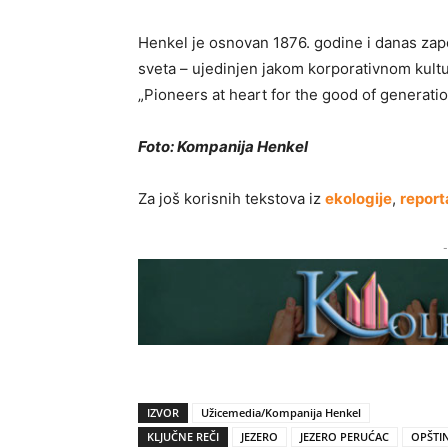
Henkel je osnovan 1876. godine i danas zapo
sveta – ujedinjen jakom korporativnom kult
„Pioneers at heart for the good of generat
Foto: Kompanija Henkel
Za još korisnih tekstova iz
ekologije
,
report
-
IZVOR
Užicemedia/Kompanija Henkel
KLJUČNE REČI
JEZERO
JEZERO PERUĆAC
OPŠTIN