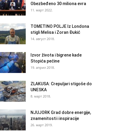
Obezbeđeno 30 miliona evra
11. март 2022.
TOMETINO POLJE Iz Londona
stigli Melisa i Zoran Đukić
14. август 2018.
Izvor života i bigrene kade
Stopića pećine
19. април 2018.
ZLAKUSA: Crepuljari stigoše do
UNESKA
8. март 2018.
NJUJORK Grad dobre energije,
znamenitosti i inspiracije
26. март 2019.