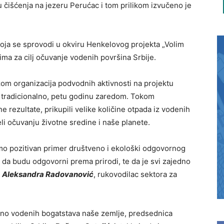
u čišćenja na jezeru Perućac i tom prilikom izvučeno je
 koja se sprovodi u okviru Henkelovog projekta „Volim
i ima za cilj očuvanje vodenih površina Srbije.
om organizacija podvodnih aktivnosti na projektu
već tradicionalno, petu godinu zaredom. Tokom
e rezultate, prikupili velike količine otpada iz vodenih
li očuvanju životne sredine i naše planete.
o pozitivan primer društveno i ekološki odgovornog
 da budu odgovorni prema prirodi, te da je svi zajedno
e
Aleksandra Radovanović
, rukovodilac sektora za
bno vodenih bogatstava naše zemlje, predsednica