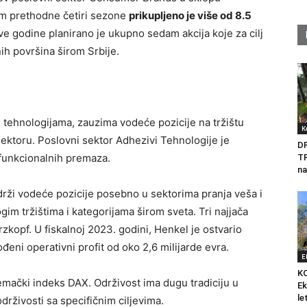
om prethodne četiri sezone
prikupljeno je više od 8.5
ve godine planirano je ukupno sedam akcija koje za cilj
ih površina širom Srbije.
 tehnologijama, zauzima vodeće pozicije na tržištu
K
ektoru. Poslovni sektor Adhezivi Tehnologije je
D
i funkcionalnih premaza.
T
na
ži vodeće pozicije posebno u sektorima pranja veša i
m tržištima i kategorijama širom sveta. Tri najjača
zkopf. U fiskalnoj 2023. godini, Henkel je ostvario
ođeni operativni profit od oko 2,6 milijarde evra.
E
K
emački indeks DAX. Održivost ima dugu tradiciju u
Ek
le
drživosti sa specifičnim ciljevima.