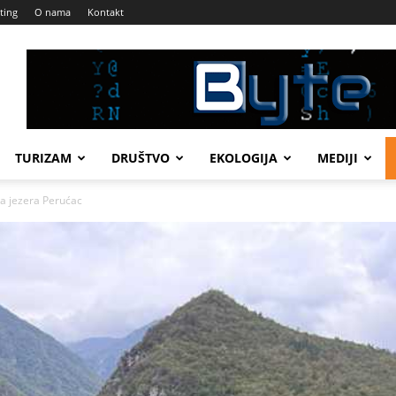
ting
O nama
Kontakt
TURIZAM
DRUŠTVO
EKOLOGIJA
MEDIJI
ja jezera Perućac