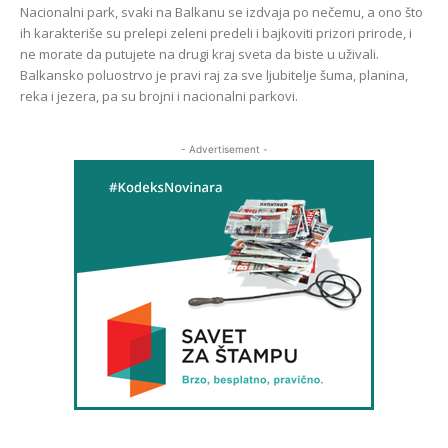
Nacionalni park, svaki na Balkanu se izdvaja po nečemu, a ono što
ih karakteriše su prelepi zeleni predeli i bajkoviti prizori prirode, i
ne morate da putujete na drugi kraj sveta da biste u uživali.
Balkansko poluostrvo je pravi raj za sve ljubitelje šuma, planina,
reka i jezera, pa su brojni i nacionalni parkovi.
- Advertisement -