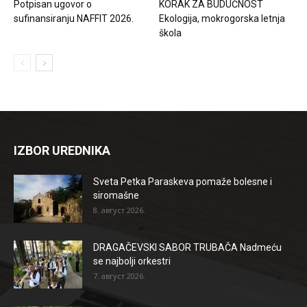
Potpisan ugovor o
KORAK ZA BUDUĆNOST
sufinansiranju NAFFIT 2026.
Ekologija, mokrogorska letnja
škola
IZBOR UREDNIKA
Sveta Petka Paraskeva pomaže bolesne i
siromašne
8. август 2026.
DRAGAČEVSKI SABOR TRUBAČA Nadmeću
se najbolji orkestri
7. август 2026.