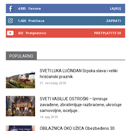
4,885
Fanova
LAJKUJ
1,420
Pratilaca
ZAPRATI
423
Pretplatnici
PRETPLATITE SE
POPULARNO
SVETI LUKA LUČINDAN Srpska slava i veliki
hrišćanski praznik
31. октобар 2018.
SVETI VASILIJE OSTROŠKI – Izmiruje
zavađene, zbratimljuje razbraćene, ukroćuje
samovoljne, isceljuje...
14. мај 2019.
OBILAZNICA OKO UŽICA Obezbeđeno 30