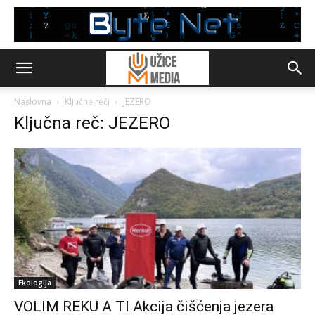
Naslovna
Ključne reči
JEZERO
Ključna reč: JEZERO
Ekologija
VOLIM REKU A TI Akcija čišćenja jezera