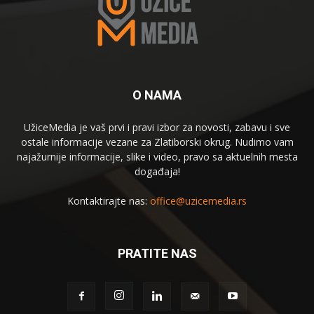
O NAMA
UžiceMedia je vaš prvi i pravi izbor za novosti, zabavu i sve
ostale informacije vezane za Zlatiborski okrug. Nudimo vam
najažurnije informacije, slike i video, pravo sa aktuelnih mesta
događaja!
Kontaktirajte nas:
office@uzicemedia.rs
PRATITE NAS