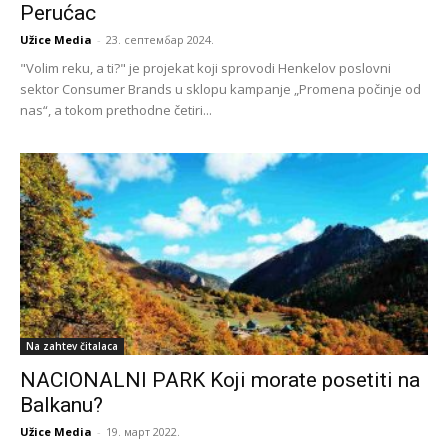
Perućac
Užice Media
-
23. септембар 2024.
"Volim reku, a ti?" je projekat koji sprovodi Henkelov poslovni
sektor Consumer Brands u sklopu kampanje „Promena počinje od
nas“, a tokom prethodne četiri...
Na zahtev čitalaca
NACIONALNI PARK Koji morate posetiti na
Balkanu?
Užice Media
-
19. март 2022.