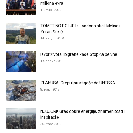
miliona evra
11. март 2022.
TOMETINO POLJE Iz Londona stigli Melisa i
Zoran Đukić
14. август 2018.
Izvor života i bigrene kade Stopića pećine
19. април 2018.
ZLAKUSA: Crepuljari stigoše do UNESKA
8. март 2018.
NJUJORK Grad dobre energije, znamenitosti i
inspiracije
26. март 2019.