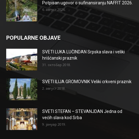
Potpisan ugovor o sufinansiranju NAFFIT 2026.
6. август 2026.
POPULARNE OBJAVE
SVETI LUKA LUČINDAN Srpska slava i veliki
hrišćanski praznik
31. октобар 2018.
SVETI ILIJA GROMOVNIK Veliki crkveni praznik
2. август 2018.
SVETI STEFAN – STEVANJDAN Jedna od
većih slava kod Srba
9. јануар 2019.