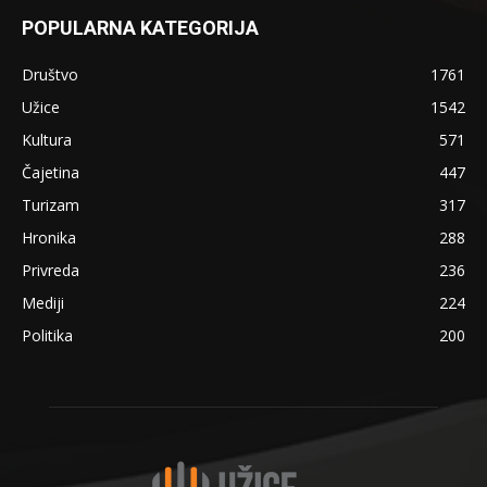
POPULARNA KATEGORIJA
Društvo
1761
Užice
1542
Kultura
571
Čajetina
447
Turizam
317
Hronika
288
Privreda
236
Mediji
224
Politika
200