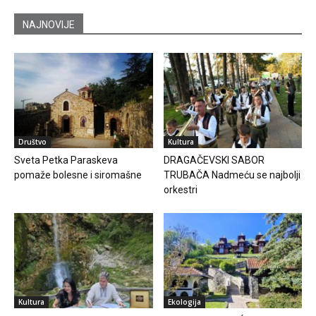
NAJNOVIJE
Društvo
Kultura
Sveta Petka Paraskeva
DRAGAČEVSKI SABOR
pomaže bolesne i siromašne
TRUBAČA Nadmeću se najbolji
orkestri
Kultura
Ekologija