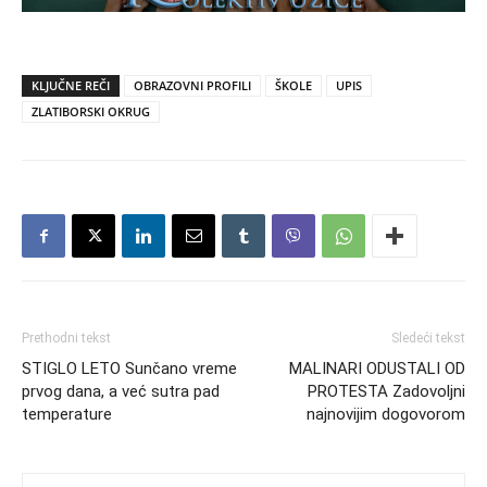
KLJUČNE REČI
OBRAZOVNI PROFILI
ŠKOLE
UPIS
ZLATIBORSKI OKRUG
Prethodni tekst
Sledeći tekst
STIGLO LETO Sunčano vreme
MALINARI ODUSTALI OD
prvog dana, a već sutra pad
PROTESTA Zadovoljni
temperature
najnovijim dogovorom