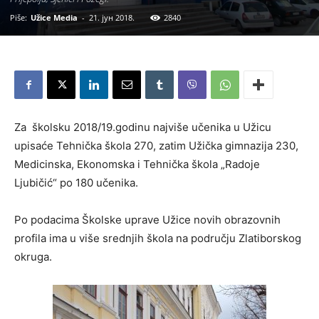
Piše:
Užice Media
-
21. јун 2018.
2840
Za školsku 2018/19.godinu najviše učenika u Užicu
upisaće Tehnička škola 270, zatim Užička gimnazija 230,
Medicinska, Ekonomska i Tehnička škola „Radoje
Ljubičić“ po 180 učenika.
Po podacima Školske uprave Užice novih obrazovnih
profila ima u više srednjih škola na području Zlatiborskog
okruga.