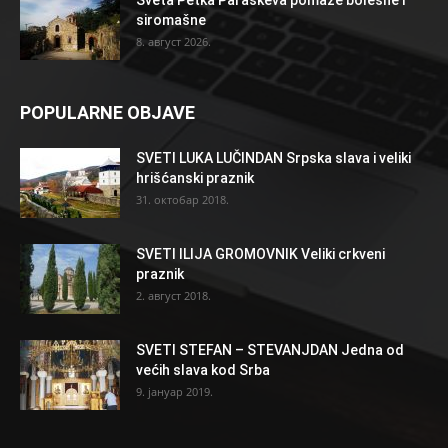
Sveta Petka Paraskeva pomaže bolesne i
siromašne
8. август 2026.
POPULARNE OBJAVE
SVETI LUKA LUČINDAN Srpska slava i veliki
hrišćanski praznik
31. октобар 2018.
SVETI ILIJA GROMOVNIK Veliki crkveni
praznik
2. август 2018.
SVETI STEFAN – STEVANJDAN Jedna od
većih slava kod Srba
9. јануар 2019.