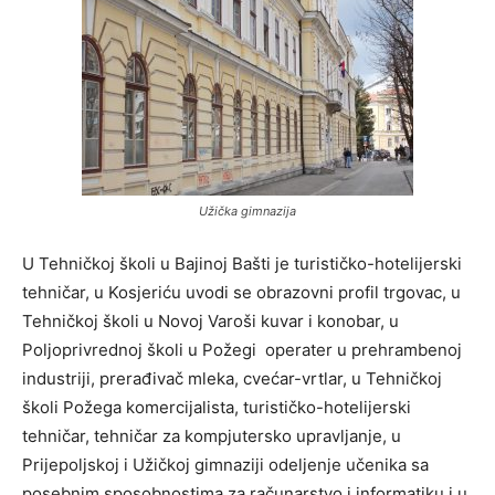
Užička gimnazija
U Tehničkoj školi u Bajinoj Bašti je turističko-hotelijerski
tehničar, u Kosjeriću uvodi se obrazovni profil trgovac, u
Tehničkoj školi u Novoj Varoši kuvar i konobar, u
Poljoprivrednoj školi u Požegi operater u prehrambenoj
industriji, prerađivač mleka, cvećar-vrtlar, u Tehničkoj
školi Požega komercijalista, turističko-hotelijerski
tehničar, tehničar za kompjutersko upravljanje, u
Prijepoljskoj i Užičkoj gimnaziji odeljenje učenika sa
posebnim sposobnostima za računarstvo i informatiku i u