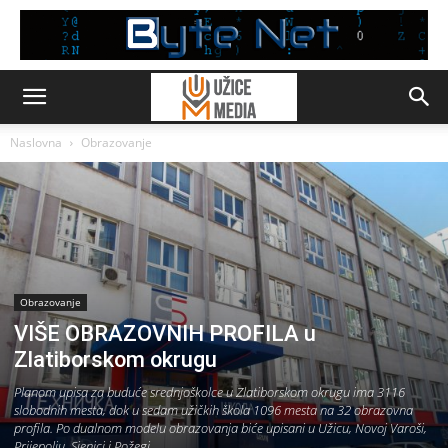
Naslovna
Obrazovanje
Obrazovanje
VIŠE OBRAZOVNIH PROFILA u
Zlatiborskom okrugu
Planom upisa za buduće srednjoškolce u Zlatiborskom okrugu ima 3116
slobodnih mesta, dok u sedam užičkih škola 1096 mesta na 32 obrazovna
profila. Po dualnom modelu obrazovanja biće upisani u Užicu, Novoj Varoši,
Prijepolju, Sjenici i Požegi.