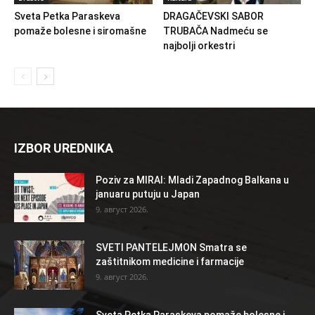
Sveta Petka Paraskeva
DRAGAČEVSKI SABOR
pomaže bolesne i siromašne
TRUBAČA Nadmeću se
najbolji orkestri
IZBOR UREDNIKA
Poziv za MIRAI: Mladi Zapadnog Balkana u
januaru putuju u Japan
9. август 2026.
SVETI PANTELEJMON Smatra se
zaštitnikom medicine i farmacije
9. август 2026.