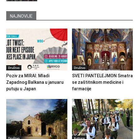
NAJNOVIJE
Društvo
Društvo
Poziv za MIRAI: Mladi
SVETI PANTELEJMON Smatra
Zapadnog Balkana u januaru
se zaštitnikom medicine i
putuju u Japan
farmacije
Društvo
Kultura