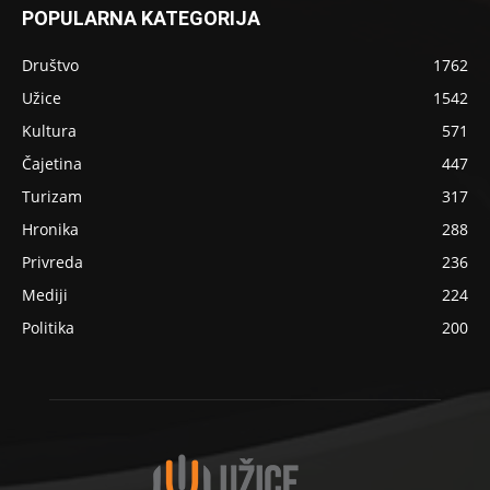
POPULARNA KATEGORIJA
Društvo
1762
Užice
1542
Kultura
571
Čajetina
447
Turizam
317
Hronika
288
Privreda
236
Mediji
224
Politika
200