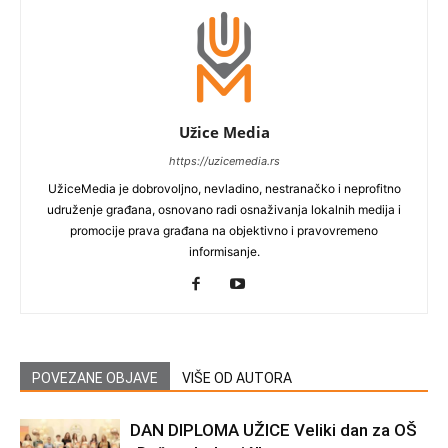
Užice Media
https://uzicemedia.rs
UžiceMedia je dobrovoljno, nevladino, nestranačko i neprofitno
udruženje građana, osnovano radi osnaživanja lokalnih medija i
promocije prava građana na objektivno i pravovremeno
informisanje.
POVEZANE OBJAVE
VIŠE OD AUTORA
DAN DIPLOMA UŽICE Veliki dan za OŠ