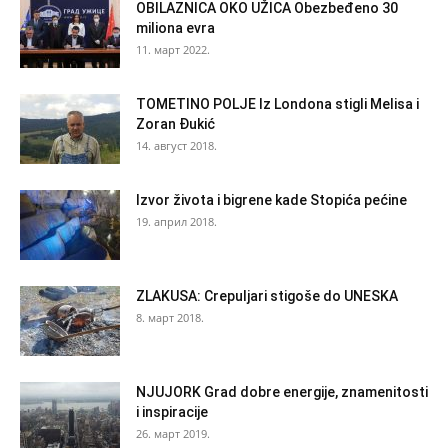
OBILAZNICA OKO UŽICA Obezbeđeno 30
miliona evra
11. март 2022.
TOMETINO POLJE Iz Londona stigli Melisa i
Zoran Đukić
14. август 2018.
Izvor života i bigrene kade Stopića pećine
19. април 2018.
ZLAKUSA: Crepuljari stigoše do UNESKA
8. март 2018.
NJUJORK Grad dobre energije, znamenitosti
i inspiracije
26. март 2019.