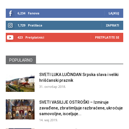
6,234
Fanova
LAJKUJ
1,729
Pratilaca
ZAPRATI
423
Pretplatnici
PRETPLATITE SE
POPULARNO
SVETI LUKA LUČINDAN Srpska slava i veliki
hrišćanski praznik
31. октобар 2018.
SVETI VASILIJE OSTROŠKI – Izmiruje
zavađene, zbratimljuje razbraćene, ukroćuje
samovoljne, isceljuje...
14. мај 2019.