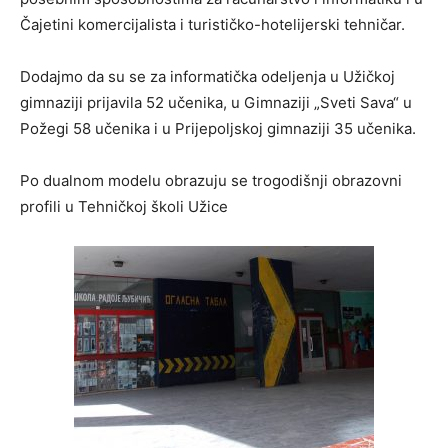
Čajetini komercijalista i turističko-hotelijerski tehničar.
Dodajmo da su se za informatička odeljenja u Užičkoj
gimnaziji prijavila 52 učenika, u Gimnaziji „Sveti Sava“ u
Požegi 58 učenika i u Prijepoljskoj gimnaziji 35 učenika.
Po dualnom modelu obrazuju se trogodišnji obrazovni
profili u Tehničkoj školi Užice