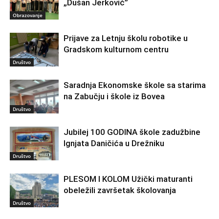
„Dušan Jerković”
Obrazovanje
Prijave za Letnju školu robotike u
Gradskom kulturnom centru
Društvo
Saradnja Ekonomske škole sa starima
na Zabučju i škole iz Bovea
Društvo
Jubilej 100 GODINA škole zadužbine
Ignjata Daničića u Drežniku
Društvo
PLESOM I KOLOM Užički maturanti
obeležili završetak školovanja
Društvo