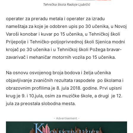
Tehnička škola Radoje Ljubičić
operater za preradu metala i operater za izradu
nameštaja za koje je odobren upis po 30 učenika, u Novoj
Varoši konobar i kuvar po 15 učenika, u Tehničkoj školi
Prijepolje i Tehničko-poljoprivrednoj školi Sjenica modni
krojač po 30 učenika i u Tehničkoj školi Požega bravar-
zavarivač i mehaničar motornih vozila po 15 učenika.
Na osnovu osvojenog broja bodova i želja učenika
objavljivanje zvaničnih rezultata raspodele po školama i
obrazovnim profilima je 8. jula 2018. godine. Prvi upisni
krug je 9. i 10.jula, osim za muzičke škole, a drugi je 12.
jula za preostala slobodna mesta.
- Advertisement -