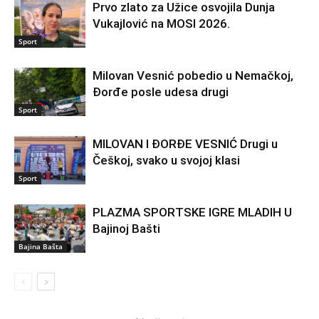
Prvo zlato za Užice osvojila Dunja
Vukajlović na MOSI 2026.
Sport
Milovan Vesnić pobedio u Nemačkoj,
Đorđe posle udesa drugi
Sport
MILOVAN I ĐORĐE VESNIĆ Drugi u
Češkoj, svako u svojoj klasi
Sport
PLAZMA SPORTSKE IGRE MLADIH U
Bajinoj Bašti
Bajina Bašta