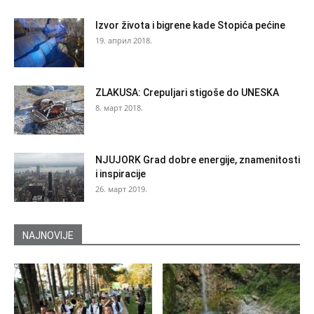
Izvor života i bigrene kade Stopića pećine
19. април 2018.
ZLAKUSA: Crepuljari stigoše do UNESKA
8. март 2018.
NJUJORK Grad dobre energije, znamenitosti
i inspiracije
26. март 2019.
NAJNOVIJE