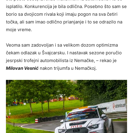
isplatilo. Konkurencija je bila odlična. Posebno što sam se
borio sa dvojicom rivala koji imaju pogon na sva četiri
točka, ali sam imao odlično prianjanje i to se odrazilo na
moje vreme.
Veoma sam zadovoljan i sa velikom dozom optimizma
čekam odlazak u Švajcarsku. I nastavak sezone poručio
jesrpski trofejni automobilista iz Nemačke, – rekao je
Milovan Vesnić
nakon trijumfa u Nemačkoj.