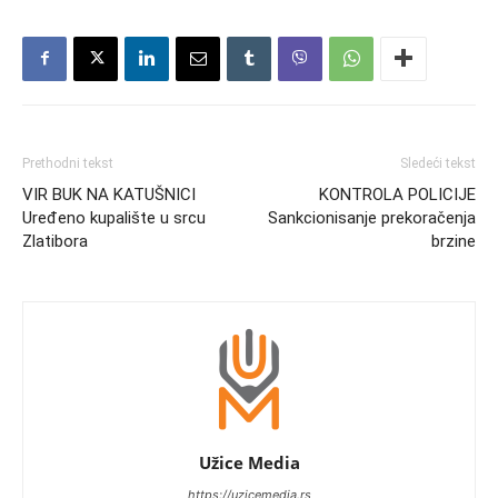
Prethodni tekst
Sledeći tekst
VIR BUK NA KATUŠNICI
KONTROLA POLICIJE
Uređeno kupalište u srcu
Sankcionisanje prekoračenja
Zlatibora
brzine
Užice Media
https://uzicemedia.rs