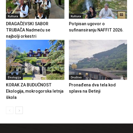
Kultura
Kultura
DRAGAČEVSKI SABOR
Potpisan ugovor o
TRUBAČA Nadmeću se
sufinansiranju NAFFIT 2026.
najbolji orkestri
Ekologija
Društvo
KORAK ZA BUDUĆNOST
Pronađena dva tela kod
Ekologija, mokrogorska letnja
splava na Đetinji
škola