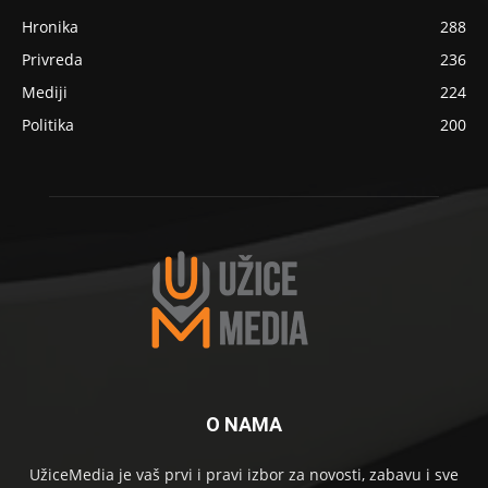
Hronika
288
Privreda
236
Mediji
224
Politika
200
O NAMA
UžiceMedia je vaš prvi i pravi izbor za novosti, zabavu i sve