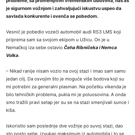
probleme, sa promenljivim vremenskim uslovima, naš as
je sigurnom vožnjom i zahvaljujući iskustvu uspeo da
savlada konkurente i ovenča se pobedom.
Vesnić je pobedio vozeći automobil audi RS3 LMS koji
priprema sam sa svojom ekipom u Užicu. On je u
Nemačkoj iza sebe ostavio
Čeha Ribničeka i Nemca
Volka
.
– Nikad ranije nisam vozio na ovoj stazi i imao sam samo
jedan cilj. Da osvojim što je moguće više bodova koji su
mi potrebni za generalni plasman. Na početku vikenda je
bilo tehničkih problema, pukla mi je poluosovina. A onda
smo tražili pravi setap jer su se na stazi smenjivali sunce i
kiša.
Iskoristio sam poslednje dve vožnje po suvoj stazi, dao
sto posto sebe, izvukao maksimum iz automobila i to se