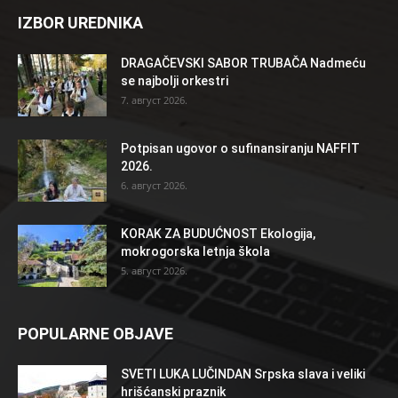
IZBOR UREDNIKA
DRAGAČEVSKI SABOR TRUBAČA Nadmeću
se najbolji orkestri
7. август 2026.
Potpisan ugovor o sufinansiranju NAFFIT
2026.
6. август 2026.
KORAK ZA BUDUĆNOST Ekologija,
mokrogorska letnja škola
5. август 2026.
POPULARNE OBJAVE
SVETI LUKA LUČINDAN Srpska slava i veliki
hrišćanski praznik