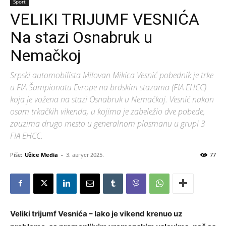
Sport
VELIKI TRIJUMF VESNIĆA
Na stazi Osnabruk u
Nemačkoj
Srpski automobilista Milovan Mikica Vesnić pobednik je trke
u FIA Šampionatu Evrope na brdskim stazama (FIA EHCC)
koja je vožena na stazi Osnabruk u Nemačkoj. Vesnić nakon
osam trkačkih vikenda, u kojima je zabeležio dve pobede,
zauzima drugo mesto u generalnom plasmanu u grupi 3
FIA EHCC.
Piše:
Užice Media
-
3. август 2025.
77
Veliki trijumf Vesnića – Iako je vikend krenuo uz