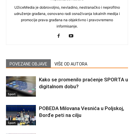
UžiceMedia je dobrovoljno, nevladino, nestranačko i neprofitno
udruženje građana, osnovano radi osnaživanja lokalnih medija i
promocije prava građana na objektivno i pravovremeno
informisanje.
POVEZANE OBJAVE
VIŠE OD AUTORA
Kako se promenilo praćenje SPORTA u
digitalnom dobu?
Sport
POBEDA Milovana Vesnića u Poljskoj,
Đorđe peti na cilju
Sport