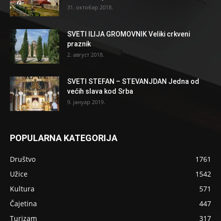
31. октобар 2018.
SVETI ILIJA GROMOVNIK Veliki crkveni
praznik
2. август 2018.
SVETI STEFAN – STEVANJDAN Jedna od
većih slava kod Srba
9. јануар 2019.
POPULARNA KATEGORIJA
Društvo
1761
Užice
1542
Kultura
571
Čajetina
447
Turizam
317