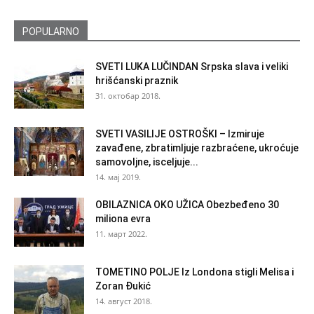
POPULARNO
SVETI LUKA LUČINDAN Srpska slava i veliki
hrišćanski praznik
31. октобар 2018.
SVETI VASILIJE OSTROŠKI – Izmiruje
zavađene, zbratimljuje razbraćene, ukroćuje
samovoljne, isceljuje...
14. мај 2019.
OBILAZNICA OKO UŽICA Obezbeđeno 30
miliona evra
11. март 2022.
TOMETINO POLJE Iz Londona stigli Melisa i
Zoran Đukić
14. август 2018.