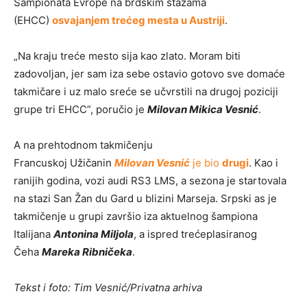
Šampionata Evrope na brdskim stazama
(EHCC)
osvajanjem trećeg mesta u Austriji
.
„Na kraju treće mesto sija kao zlato. Moram biti
zadovoljan, jer sam iza sebe ostavio gotovo sve domaće
takmičare i uz malo sreće se učvrstili na drugoj poziciji
grupe tri EHCC”, poručio je
Milovan Mikica Vesnić
.
A na prehtodnom takmičenju
Francuskoj Užičanin
Milovan Vesnić
je bio
drugi
. Kao i
ranijih godina, vozi audi RS3 LMS, a sezona je startovala
na stazi San Žan du Gard u blizini Marseja. Srpski as je
takmičenje u grupi završio iza aktuelnog šampiona
Italijana
Antonina Miljola
, a ispred trećeplasiranog
Čeha
Mareka Ribničeka
.
Tekst i foto: Tim Vesnić/Privatna arhiva