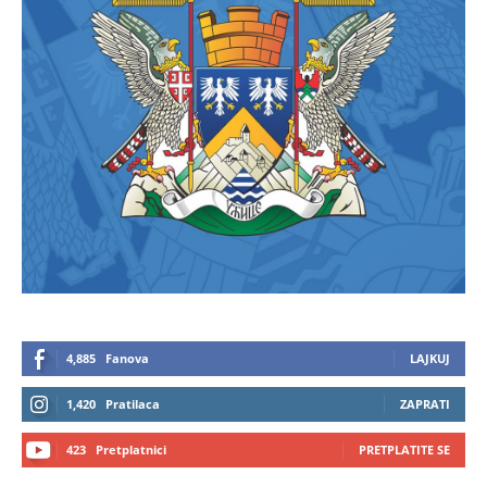
4,885
Fanova
LAJKUJ
1,420
Pratilaca
ZAPRATI
423
Pretplatnici
PRETPLATITE SE