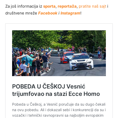
Za još informacija iz
sporta
,
reportaža
,
pratite naš sajt
i
društvene mreže
Facebook
i
Instagram
!