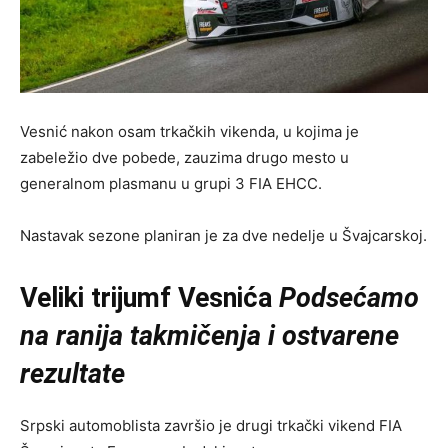
Vesnić nakon osam trkačkih vikenda, u kojima je
zabeležio dve pobede, zauzima drugo mesto u
generalnom plasmanu u grupi 3 FIA EHCC.
Nastavak sezone planiran je za dve nedelje u Švajcarskoj.
Veliki trijumf Vesnića
Podsećamo
na ranija takmičenja i ostvarene
rezultate
Srpski automoblista završio je drugi trkački vikend FIA