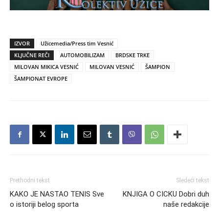
IZVOR
Užicemedia/Press tim Vesnić
KLJUČNE REČI
AUTOMOBILIZAM
BRDSKE TRKE
MILOVAN MIKICA VESNIĆ
MILOVAN VESNIĆ
ŠAMPION
ŠAMPIONAT EVROPE
Prethodni tekst
Sledeći tekst
KAKO JE NASTAO TENIS Sve
KNJIGA O CICKU Dobri duh
o istoriji belog sporta
naše redakcije