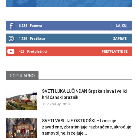
6,234
Fanova
LAJKUJ
1,729
Pratilaca
ZAPRATI
423
Pretplatnici
PRETPLATITE SE
POPULARNO
SVETI LUKA LUČINDAN Srpska slava i veliki
hrišćanski praznik
31. октобар 2018.
SVETI VASILIJE OSTROŠKI – Izmiruje
zavađene, zbratimljuje razbraćene, ukroćuje
samovoljne, isceljuje...