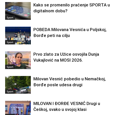
Kako se promenilo praćenje SPORTA u
digitalnom dobu?
Sport
POBEDA Milovana Vesnića u Poljskoj,
Đorđe peti na cilju
Sport
Prvo zlato za Užice osvojila Dunja
Vukajlović na MOSI 2026.
Sport
Milovan Vesnić pobedio u Nemačkoj,
Đorđe posle udesa drugi
Sport
MILOVAN I ĐORĐE VESNIĆ Drugi u
Češkoj, svako u svojoj klasi