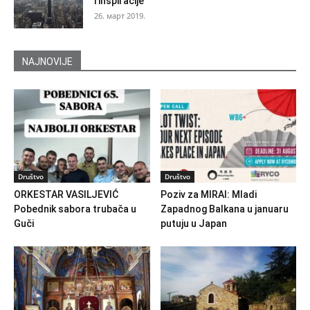
i inspiracije
26. март 2019.
NAJNOVIJE
Društvo
Društvo
ORKESTAR VASILJEVIĆ
Poziv za MIRAI: Mladi
Pobednik sabora trubača u
Zapadnog Balkana u januaru
Guči
putuju u Japan