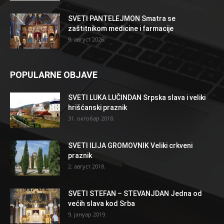
SVETI PANTELEJMON Smatra se
zaštitnikom medicine i farmacije
9. август 2026.
POPULARNE OBJAVE
SVETI LUKA LUČINDAN Srpska slava i veliki
hrišćanski praznik
31. октобар 2018.
SVETI ILIJA GROMOVNIK Veliki crkveni
praznik
2. август 2018.
SVETI STEFAN – STEVANJDAN Jedna od
većih slava kod Srba
9. јануар 2019.