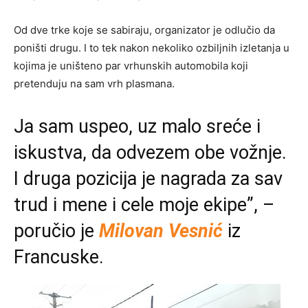
Od dve trke koje se sabiraju, organizator je odlučio da
poništi drugu. I to tek nakon nekoliko ozbiljnih izletanja u
kojima je uništeno par vrhunskih automobila koji
pretenduju na sam vrh plasmana.
Ja sam uspeo, uz malo sreće i
iskustva, da odvezem obe vožnje.
I druga pozicija je nagrada za sav
trud i mene i cele moje ekipe”, –
poručio je
Milovan Vesnić
iz
Francuske.