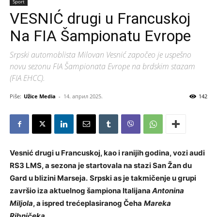
Sport
VESNIĆ drugi u Francuskoj
Na FIA Šampionatu Evrope
Srpski automoblista Milovan Vesnić započeo je uspešno
novu sezonu FIA Šampionata Evrope na brdskim stazam
(FIA EHCC).
Piše:
Užice Media
-
14. април 2025.
142
Vesnić drugi u Francuskoj, kao i ranijih godina, vozi audi
RS3 LMS, a sezona je startovala na stazi San Žan du
Gard u blizini Marseja.
Srpski as je takmičenje u grupi
završio iza aktuelnog šampiona Italijana
Antonina
Miljola
, a ispred trećeplasiranog Čeha
Mareka
Ribničeka
.