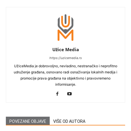
Užice Media
https://uzicemedia.rs
UžiceMedia je dobrovoljno, nevladino, nestranačko i neprofitno
udruženje građana, osnovano radi osnaživanja lokalnih medija i
promocije prava građana na objektivno i pravovremeno
informisanje.
POVEZANE OBJAVE
VIŠE OD AUTORA