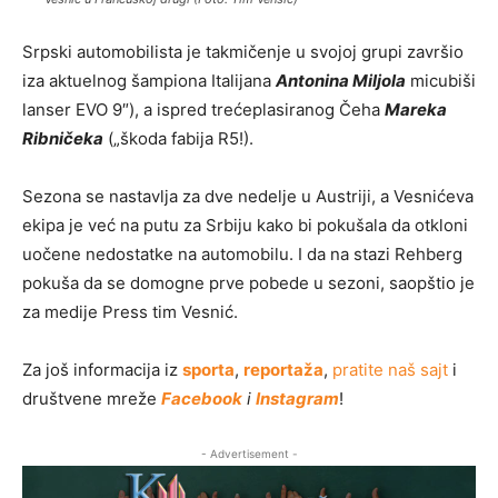
Srpski automobilista je takmičenje u svojoj grupi završio
iza aktuelnog šampiona Italijana
Antonina Miljola
micubiši
lanser EVO 9″), a ispred trećeplasiranog Čeha
Mareka
Ribničeka
(„škoda fabija R5!).
Sezona se nastavlja za dve nedelje u Austriji, a Vesnićeva
ekipa je već na putu za Srbiju kako bi pokušala da otkloni
uočene nedostatke na automobilu. I da na stazi Rehberg
pokuša da se domogne prve pobede u sezoni, saopštio je
za medije Press tim Vesnić.
Za još informacija iz
sporta
,
reportaža
,
pratite naš sajt
i
društvene mreže
Facebook
i
Instagram
!
- Advertisement -