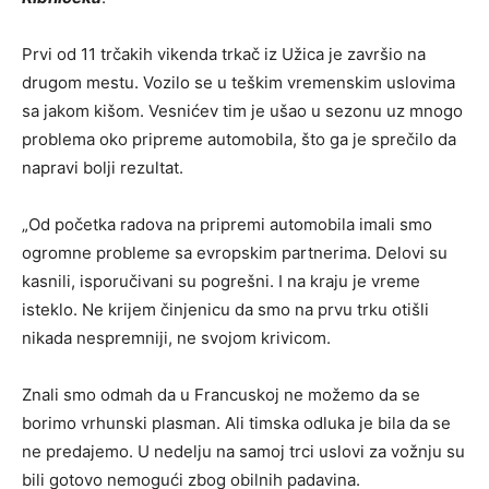
Prvi od 11 trčakih vikenda trkač iz Užica je završio na
drugom mestu. Vozilo se u teškim vremenskim uslovima
sa jakom kišom. Vesnićev tim je ušao u sezonu uz mnogo
problema oko pripreme automobila, što ga je sprečilo da
napravi bolji rezultat.
„Od početka radova na pripremi automobila imali smo
ogromne probleme sa evropskim partnerima. Delovi su
kasnili, isporučivani su pogrešni. I na kraju je vreme
isteklo. Ne krijem činjenicu da smo na prvu trku otišli
nikada nespremniji, ne svojom krivicom.
Znali smo odmah da u Francuskoj ne možemo da se
borimo vrhunski plasman. Ali timska odluka je bila da se
ne predajemo. U nedelju na samoj trci uslovi za vožnju su
bili gotovo nemogući zbog obilnih padavina.