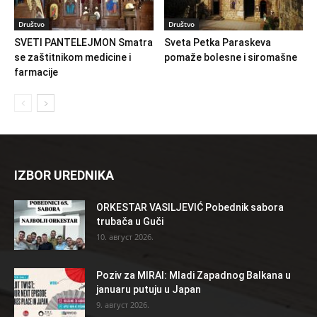
Društvo
Društvo
SVETI PANTELEJMON Smatra
Sveta Petka Paraskeva
se zaštitnikom medicine i
pomaže bolesne i siromašne
farmacije
IZBOR UREDNIKA
ORKESTAR VASILJEVIĆ Pobednik sabora
trubača u Guči
10. август 2026.
Poziv za MIRAI: Mladi Zapadnog Balkana u
januaru putuju u Japan
9. август 2026.