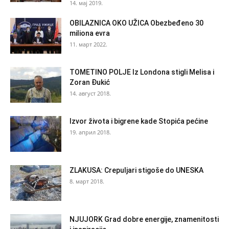
14. мај 2019.
OBILAZNICA OKO UŽICA Obezbeđeno 30
miliona evra
11. март 2022.
TOMETINO POLJE Iz Londona stigli Melisa i
Zoran Đukić
14. август 2018.
Izvor života i bigrene kade Stopića pećine
19. април 2018.
ZLAKUSA: Crepuljari stigoše do UNESKA
8. март 2018.
NJUJORK Grad dobre energije, znamenitosti