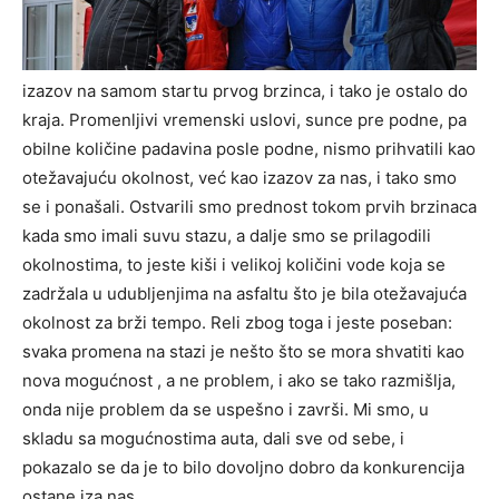
izazov na samom startu prvog brzinca, i tako je ostalo do
kraja. Promenljivi vremenski uslovi, sunce pre podne, pa
obilne količine padavina posle podne, nismo prihvatili kao
otežavajuću okolnost, već kao izazov za nas, i tako smo
se i ponašali. Ostvarili smo prednost tokom prvih brzinaca
kada smo imali suvu stazu, a dalje smo se prilagodili
okolnostima, to jeste kiši i velikoj količini vode koja se
zadržala u udubljenjima na asfaltu što je bila otežavajuća
okolnost za brži tempo. Reli zbog toga i jeste poseban:
svaka promena na stazi je nešto što se mora shvatiti kao
nova mogućnost , a ne problem, i ako se tako razmišlja,
onda nije problem da se uspešno i završi. Mi smo, u
skladu sa mogućnostima auta, dali sve od sebe, i
pokazalo se da je to bilo dovoljno dobro da konkurencija
ostane iza nas.