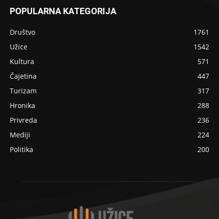
POPULARNA KATEGORIJA
Društvo
1761
Užice
1542
Kultura
571
Čajetina
447
Turizam
317
Hronika
288
Privreda
236
Mediji
224
Politika
200