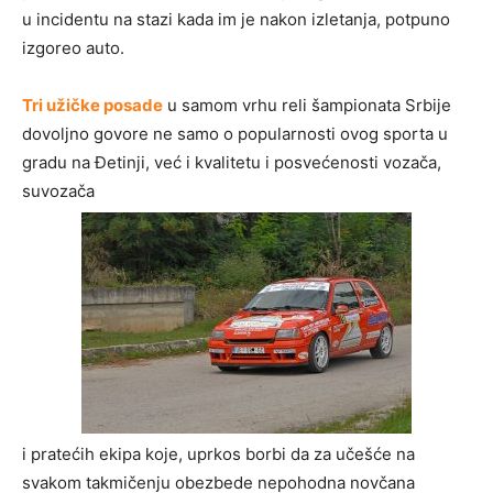
u incidentu na stazi kada im je nakon izletanja, potpuno
izgoreo auto.
Tri užičke posade
u samom vrhu reli šampionata Srbije
dovoljno govore ne samo o popularnosti ovog sporta u
gradu na Đetinji, već i kvalitetu i posvećenosti vozača,
suvozača
i pratećih ekipa koje, uprkos borbi da za učešće na
svakom takmičenju obezbede nepohodna novčana