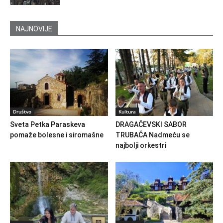
NAJNOVIJE
Društvo
Kultura
Sveta Petka Paraskeva
DRAGAČEVSKI SABOR
pomaže bolesne i siromašne
TRUBAČA Nadmeću se
najbolji orkestri