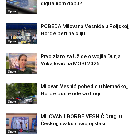
digitalnom dobu?
Sport
POBEDA Milovana Vesnića u Poljskoj,
Đorđe peti na cilju
Sport
Prvo zlato za Užice osvojila Dunja
Vukajlović na MOSI 2026.
Sport
Milovan Vesnić pobedio u Nemačkoj,
Đorđe posle udesa drugi
Sport
MILOVAN I ĐORĐE VESNIĆ Drugi u
Češkoj, svako u svojoj klasi
Sport