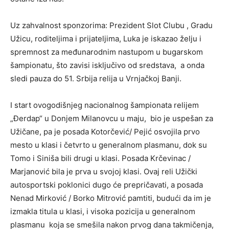
Uz zahvalnost sponzorima: Prezident Slot Clubu , Gradu
Užicu, roditeljima i prijateljima, Luka je iskazao želju i
spremnost za međunarodnim nastupom u bugarskom
šampionatu, što zavisi isključivo od sredstava, a onda
sledi pauza do 51. Srbija relija u Vrnjačkoj Banji.
I start ovogodišnjeg nacionalnog šampionata relijem
„Đerdap“ u Donjem Milanovcu u maju, bio je uspešan za
Užičane, pa je posada Kotorčević/ Pejić osvojila prvo
mesto u klasi i četvrto u generalnom plasmanu, dok su
Tomo i Siniša bili drugi u klasi. Posada Krčevinac /
Marjanović bila je prva u svojoj klasi. Ovaj reli Užički
autosportski poklonici dugo će prepričavati, a posada
Nenad Mirković / Borko Mitrović pamtiti, budući da im je
izmakla titula u klasi, i visoka pozicija u generalnom
plasmanu koja se smešila nakon prvog dana takmičenja,