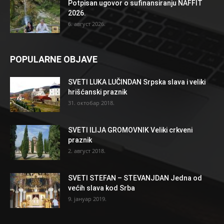
Potpisan ugovor o sufinansiranju NAFFIT
2026.
6. август 2026.
POPULARNE OBJAVE
SVETI LUKA LUČINDAN Srpska slava i veliki
hrišćanski praznik
31. октобар 2018.
SVETI ILIJA GROMOVNIK Veliki crkveni
praznik
2. август 2018.
SVETI STEFAN – STEVANJDAN Jedna od
većih slava kod Srba
9. јануар 2019.