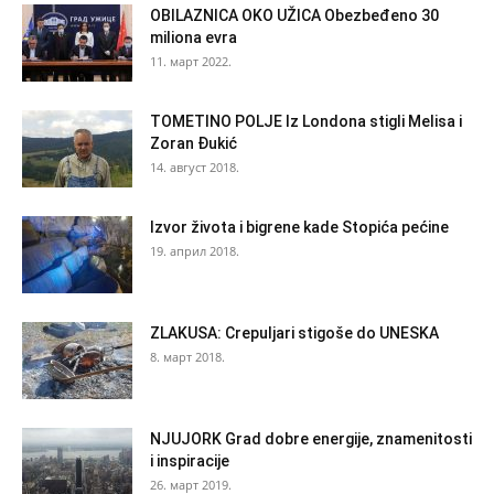
OBILAZNICA OKO UŽICA Obezbeđeno 30
miliona evra
11. март 2022.
TOMETINO POLJE Iz Londona stigli Melisa i
Zoran Đukić
14. август 2018.
Izvor života i bigrene kade Stopića pećine
19. април 2018.
ZLAKUSA: Crepuljari stigoše do UNESKA
8. март 2018.
NJUJORK Grad dobre energije, znamenitosti
i inspiracije
26. март 2019.