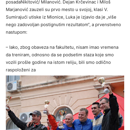
posadaNikitović/ Milanović. Dejan Krčevinac i Miloš
Marjanović zauzeli su prvo mesto u svojoj, klasi V.
Sumirajući utiske iz Mionice, Luka je izjavio da je „više
nego zadovoljan postignutim rezultatom“, a prvenstveno
nastupom:
– Iako, zbog obaveza na fakultetu, nisam imao vremena
da treniram, odnosno da se podsetim staza koje smo
vozili prošle godine na istom reliju, bili smo odlično
raspoloženi za