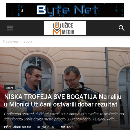
Naslovna
Sport
Sport
NISKA TROFEJA SVE BOGATIJA Na reliju
u Mionici Užičani ostvarili dobar rezultat
Godinama unazad užički reli vozači su u samom vrhu većine takmičenja. Na
šampionatu Srbije drugo mesto pripalo Luki Kotorčeviću i Dejanu Pejiću.
Piše:
Užice Media
-
10. јул 2018.
1226