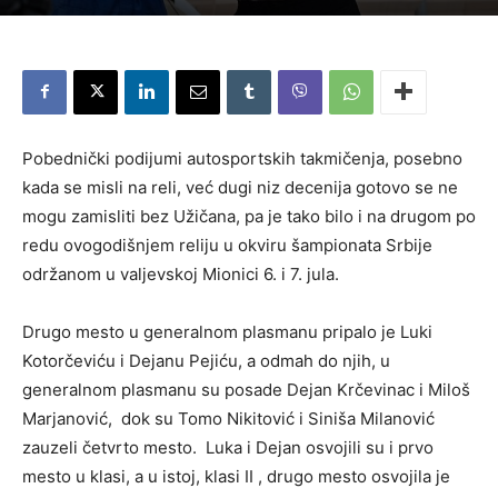
Pobednički podijumi autosportskih takmičenja, posebno
kada se misli na reli, već dugi niz decenija gotovo se ne
mogu zamisliti bez Užičana, pa je tako bilo i na drugom po
redu ovogodišnjem reliju u okviru šampionata Srbije
održanom u valjevskoj Mionici 6. i 7. jula.
Drugo mesto u generalnom plasmanu pripalo je Luki
Kotorčeviću i Dejanu Pejiću, a odmah do njih, u
generalnom plasmanu su posade Dejan Krčevinac i Miloš
Marjanović, dok su Tomo Nikitović i Siniša Milanović
zauzeli četvrto mesto. Luka i Dejan osvojili su i prvo
mesto u klasi, a u istoj, klasi II , drugo mesto osvojila je