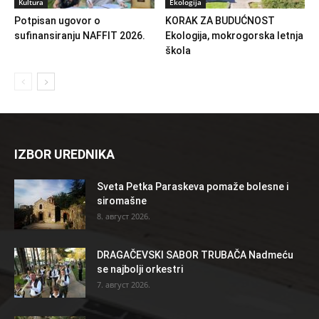
Kultura
Ekologija
Potpisan ugovor o
KORAK ZA BUDUĆNOST
sufinansiranju NAFFIT 2026.
Ekologija, mokrogorska letnja
škola
IZBOR UREDNIKA
Sveta Petka Paraskeva pomaže bolesne i
siromašne
8. август 2026.
DRAGAČEVSKI SABOR TRUBAČA Nadmeću
se najbolji orkestri
7. август 2026.