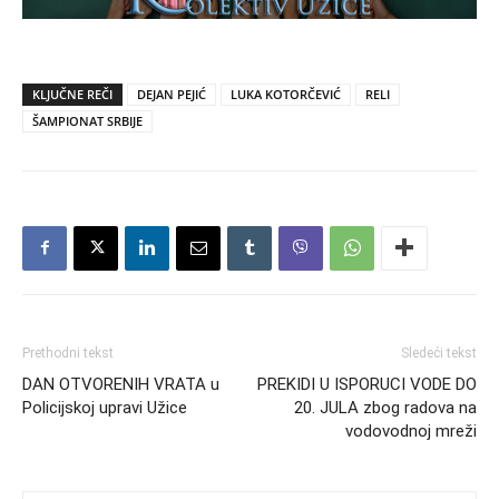
KLJUČNE REČI
DEJAN PEJIĆ
LUKA KOTORČEVIĆ
RELI
ŠAMPIONAT SRBIJE
Prethodni tekst
Sledeći tekst
DAN OTVORENIH VRATA u
PREKIDI U ISPORUCI VODE DO
Policijskoj upravi Užice
20. JULA zbog radova na
vodovodnoj mreži