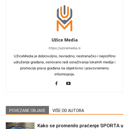
Užice Media
https://uzicemedia.rs
UžiceMedia je dobrovoljno, nevladino, nestranačko i neprofitno
udruženje građana, osnovano radi osnaživanja lokalnih medija i
promocije prava građana na objektivno i pravovremeno
informisanje.
POVEZANE OBJAVE
VIŠE OD AUTORA
Kako se promenilo praćenje SPORTA u