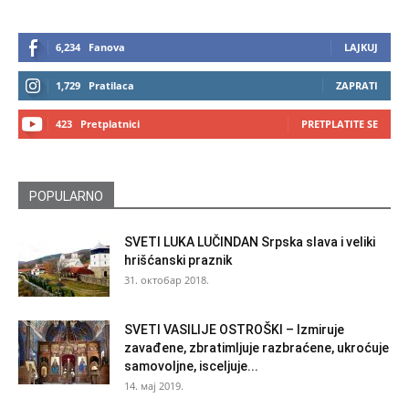
6,234
Fanova
LAJKUJ
1,729
Pratilaca
ZAPRATI
423
Pretplatnici
PRETPLATITE SE
POPULARNO
SVETI LUKA LUČINDAN Srpska slava i veliki
hrišćanski praznik
31. октобар 2018.
SVETI VASILIJE OSTROŠKI – Izmiruje
zavađene, zbratimljuje razbraćene, ukroćuje
samovoljne, isceljuje...
14. мај 2019.