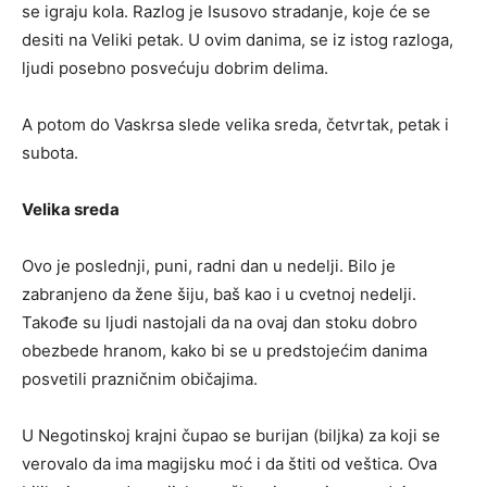
se igraju kola. Razlog je Isusovo stradanje, koje će se
desiti na Veliki petak. U ovim danima, se iz istog razloga,
ljudi posebno posvećuju dobrim delima.
A potom do Vaskrsa slede velika sreda, četvrtak, petak i
subota.
Velika sreda
Ovo je poslednji, puni, radni dan u nedelji. Bilo je
zabranjeno da žene šiju, baš kao i u cvetnoj nedelji.
Takođe su ljudi nastojali da na ovaj dan stoku dobro
obezbede hranom, kako bi se u predstojećim danima
posvetili prazničnim običajima.
U Negotinskoj krajni čupao se burijan (biljka) za koji se
verovalo da ima magijsku moć i da štiti od veštica. Ova