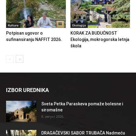
Kultura
Ekologija
Potpisan ugovor o
KORAK ZA BUDUĆNOST
sufinansiranju NAFFIT 2026.
Ekologija, mokrogorska letnja
škola
IZBOR UREDNIKA
Sveta Petka Paraskeva pomaže bolesne i
siromašne
8. август 2026.
DRAGAČEVSKI SABOR TRUBAČA Nadmeću