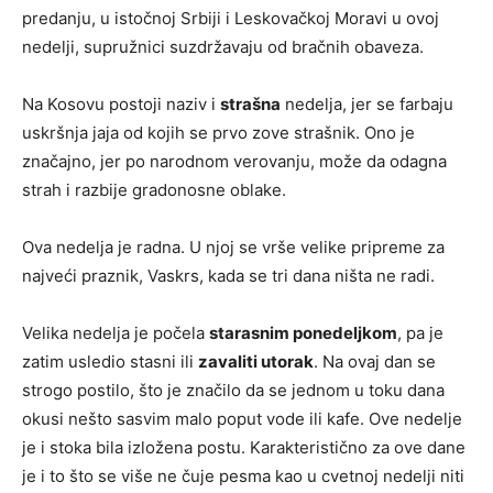
predanju, u istočnoj Srbiji i Leskovačkoj Moravi u ovoj
nedelji, supružnici suzdržavaju od bračnih obaveza.
Na Kosovu postoji naziv i
strašna
nedelja, jer se farbaju
uskršnja jaja od kojih se prvo zove strašnik. Ono je
značajno, jer po narodnom verovanju, može da odagna
strah i razbije gradonosne oblake.
Ova nedelja je radna. U njoj se vrše velike pripreme za
najveći praznik, Vaskrs, kada se tri dana ništa ne radi.
Velika nedelja je počela
starasnim ponedeljkom
, pa je
zatim usledio stasni ili
zavaliti utorak
. Na ovaj dan se
strogo postilo, što je značilo da se jednom u toku dana
okusi nešto sasvim malo poput vode ili kafe. Ove nedelje
je i stoka bila izložena postu. Karakteristično za ove dane
je i to što se više ne čuje pesma kao u cvetnoj nedelji niti