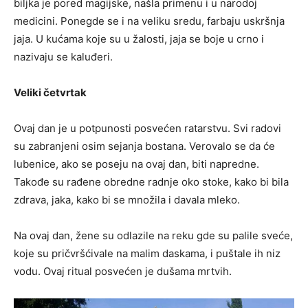
biljka je pored magijske, našla primenu i u narodoj
medicini. Ponegde se i na veliku sredu, farbaju uskršnja
jaja. U kućama koje su u žalosti, jaja se boje u crno i
nazivaju se kaluđeri.
Veliki četvrtak
Ovaj dan je u potpunosti posvećen ratarstvu. Svi radovi
su zabranjeni osim sejanja bostana. Verovalo se da će
lubenice, ako se poseju na ovaj dan, biti napredne.
Takođe su rađene obredne radnje oko stoke, kako bi bila
zdrava, jaka, kako bi se množila i davala mleko.
Na ovaj dan, žene su odlazile na reku gde su palile sveće,
koje su pričvršćivale na malim daskama, i puštale ih niz
vodu. Ovaj ritual posvećen je dušama mrtvih.