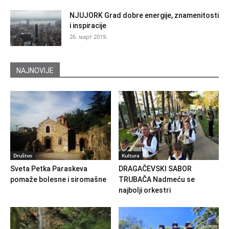
NJUJORK Grad dobre energije, znamenitosti
i inspiracije
26. март 2019.
NAJNOVIJE
Društvo
Kultura
Sveta Petka Paraskeva
DRAGAČEVSKI SABOR
pomaže bolesne i siromašne
TRUBAČA Nadmeću se
najbolji orkestri