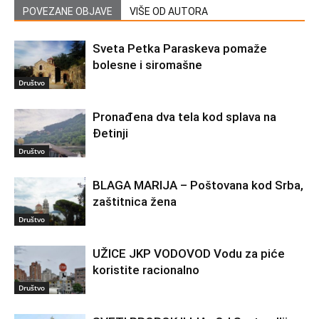
POVEZANE OBJAVE
VIŠE OD AUTORA
Sveta Petka Paraskeva pomaže
bolesne i siromašne
Društvo
Pronađena dva tela kod splava na
Đetinji
Društvo
BLAGA MARIJA – Poštovana kod Srba,
zaštitnica žena
Društvo
UŽICE JKP VODOVOD Vodu za piće
koristite racionalno
Društvo