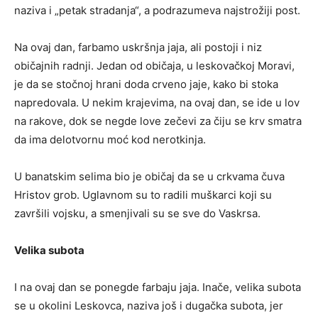
naziva i „petak stradanja“, a podrazumeva najstrožiji post.
Na ovaj dan, farbamo uskršnja jaja, ali postoji i niz
običajnih radnji. Jedan od običaja, u leskovačkoj Moravi,
je da se stočnoj hrani doda crveno jaje, kako bi stoka
napredovala. U nekim krajevima, na ovaj dan, se ide u lov
na rakove, dok se negde love zečevi za čiju se krv smatra
da ima delotvornu moć kod nerotkinja.
U banatskim selima bio je običaj da se u crkvama čuva
Hristov grob. Uglavnom su to radili muškarci koji su
završili vojsku, a smenjivali su se sve do Vaskrsa.
Velika subota
I na ovaj dan se ponegde farbaju jaja. Inače, velika subota
se u okolini Leskovca, naziva još i dugačka subota, jer