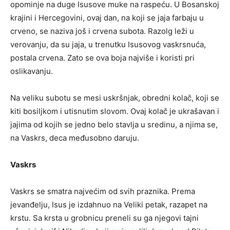
opominje na duge Isusove muke na raspeću. U Bosanskoj
krajini i Hercegovini, ovaj dan, na koji se jaja farbaju u
crveno, se naziva još i crvena subota. Razolg leži u
verovanju, da su jaja, u trenutku Isusovog vaskrsnuća,
postala crvena. Zato se ova boja najviše i koristi pri
oslikavanju.
Na veliku subotu se mesi uskršnjak, obredni kolač, koji se
kiti bosiljkom i utisnutim slovom. Ovaj kolač je ukrašavan i
jajima od kojih se jedno belo stavlja u sredinu, a njima se,
na Vaskrs, deca međusobno daruju.
Vaskrs
Vaskrs se smatra najvećim od svih praznika. Prema
jevanđelju, Isus je izdahnuo na Veliki petak, razapet na
krstu. Sa krsta u grobnicu preneli su ga njegovi tajni