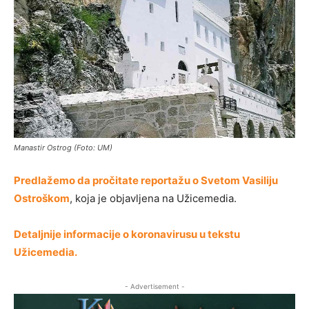
Manastir Ostrog (Foto: UM)
Predlažemo da pročitate reportažu o Svetom Vasiliju
Ostroškom
, koja je objavljena na Užicemedia.
Detaljnije informacije o koronavirusu u tekstu
Užicemedia.
- Advertisement -