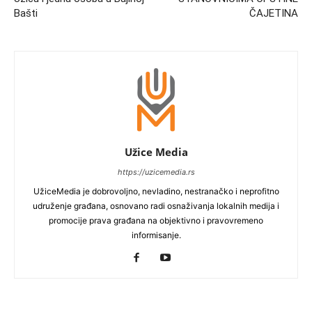
Bašti
ČAJETINA
Užice Media
https://uzicemedia.rs
UžiceMedia je dobrovoljno, nevladino, nestranačko i neprofitno
udruženje građana, osnovano radi osnaživanja lokalnih medija i
promocije prava građana na objektivno i pravovremeno
informisanje.