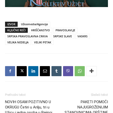
IZVOR
Užicemedia/Agencije
KLJUČNE REČI
HRIŠČANSTVO
PRAVOSLAVLJE
SRPSKA PRAVOSLAVNA CRKVA
SRPSKE SLAVE
VASKRS
VELIKA NEDELJA
VELIKI PETAK
Prethodni tekst
Sledeći tekst
NOVIH OSAM POZITIVNO U
PAKETI POMOĆI
OKRUGU Četiri u Arilju, tri u
NAJUGROŽENIJIM
Užicu i jedna osoba u Bajinoj
STANOVNICIMA OPŠTINE