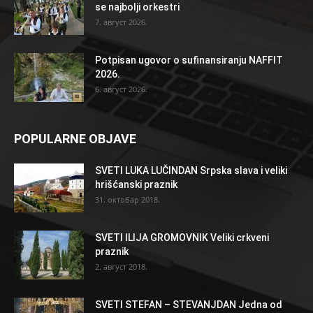
se najbolji orkestri
7. август 2026.
Potpisan ugovor o sufinansiranju NAFFIT
2026.
6. август 2026.
POPULARNE OBJAVE
SVETI LUKA LUČINDAN Srpska slava i veliki
hrišćanski praznik
31. октобар 2018.
SVETI ILIJA GROMOVNIK Veliki crkveni
praznik
2. август 2018.
SVETI STEFAN – STEVANJDAN Jedna od