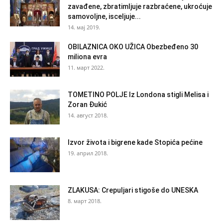
zavađene, zbratimljuje razbraćene, ukroćuje
samovoljne, isceljuje...
14. мај 2019.
OBILAZNICA OKO UŽICA Obezbeđeno 30
miliona evra
11. март 2022.
TOMETINO POLJE Iz Londona stigli Melisa i
Zoran Đukić
14. август 2018.
Izvor života i bigrene kade Stopića pećine
19. април 2018.
ZLAKUSA: Crepuljari stigoše do UNESKA
8. март 2018.