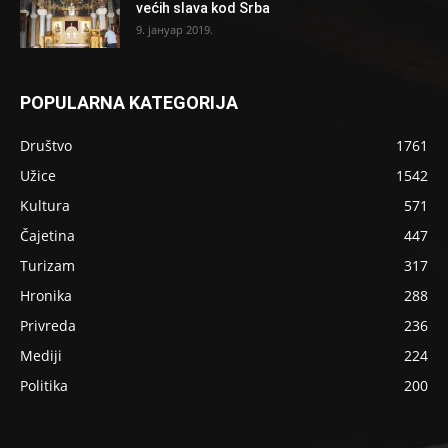
većih slava kod Srba
9. јануар 2019.
POPULARNA KATEGORIJA
Društvo
1761
Užice
1542
Kultura
571
Čajetina
447
Turizam
317
Hronika
288
Privreda
236
Mediji
224
Politika
200