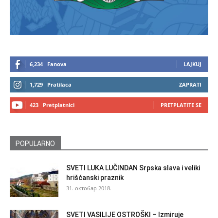
6,234
Fanova
LAJKUJ
1,729
Pratilaca
ZAPRATI
423
Pretplatnici
PRETPLATITE SE
POPULARNO
SVETI LUKA LUČINDAN Srpska slava i veliki
hrišćanski praznik
31. октобар 2018.
SVETI VASILIJE OSTROŠKI – Izmiruje