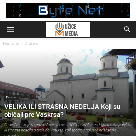
Naslovna
Društvo
Društvo
VELIKA ILI STRASNA NEDELJA Koji su
običaji pre Vaskrsa?
Posle Cveti, koje su pravoslavni vernici i SPC obeležili u nedelju, u toku je velika
ili strasna nedelja a traje do Vaskrsa, koji spada u najveće hrišćanske
praznike.