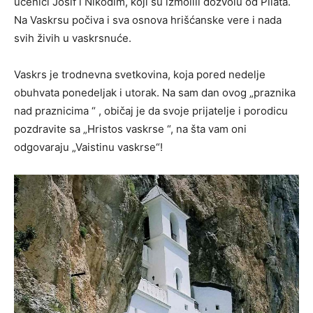
učenici Josif i Nikodim, koji su izmolili dozvolu od Pilata.
Na Vaskrsu počiva i sva osnova hrišćanske vere i nada
svih živih u vaskrsnuće.
Vaskrs je trodnevna svetkovina, koja pored nedelje
obuhvata ponedeljak i utorak. Na sam dan ovog „praznika
nad praznicima “ , običaj je da svoje prijatelje i porodicu
pozdravite sa „Hristos vaskrse “, na šta vam oni
odgovaraju „Vaistinu vaskrse“!