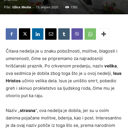
Piše:
Užice Media
-
15. април 2020.
1392
Čitava nedelja je u znaku pobožnosti, molitve, blagosti i
umerenosti, čime se pripremamo za najradosniji
hrišćanski praznik. Po crkvenom predanju, naziv
velika
,
ova sedmica je dobila zbog toga što je u ovoj nedelji,
Isus
Hristos
učinio velika dela. Isus je uništio smrt, pobedio
greh i skinuo prokletstvo sa ljudskog roda, čime mu je
otvorio put ka raju.
Naziv „
strasna
“, ova nedelja je dobila, jer su u ovim
danima pojačane molitve, bdenja, kao i post. Interesantno
je da ovaj naziv potiče iz toga što se, prema narodnom