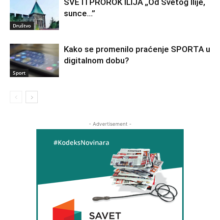
SVETI PROROK ILIJA „Od Svetog Ilije,
sunce…”
Društvo
Kako se promenilo praćenje SPORTA u
digitalnom dobu?
Sport
- Advertisement -