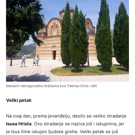
Manastir Hercegovačka Gračanica kod Trebinja (Foto: UM)
Veliki petak
Na ovaj dan, prema jevanđelju, desilo se veliko stradanje
Isusa Hrista
. Ovo stradanje se naziva još i iskupnina, jer
je Isus time iskupio ljudske grehe. Veliki petak se još