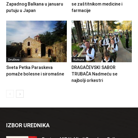
Zapadnog Balkana u januaru
se zaštitnikom medicine i
putuju u Japan
farmacije
Društvo
Kultura
Sveta Petka Paraskeva
DRAGAČEVSKI SABOR
pomaže bolesne i siromašne
TRUBAČA Nadmeću se
najbolji orkestri
IZBOR UREDNIKA