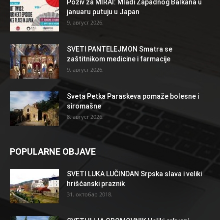
Poziv za MIRAI: Mladi Zapadnog Balkana u
januaru putuju u Japan
9. август 2026.
SVETI PANTELEJMON Smatra se
zaštitnikom medicine i farmacije
9. август 2026.
Sveta Petka Paraskeva pomaže bolesne i
siromašne
8. август 2026.
POPULARNE OBJAVE
SVETI LUKA LUČINDAN Srpska slava i veliki
hrišćanski praznik
31. октобар 2018.