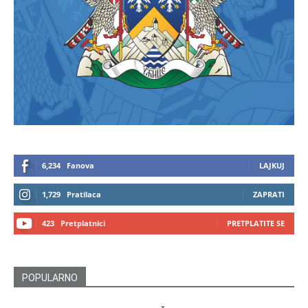
6,234
Fanova
LAJKUJ
1,729
Pratilaca
ZAPRATI
423
Pretplatnici
PRETPLATITE SE
POPULARNO