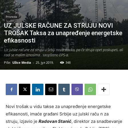
Privreda
UZ JULSKE RAČUNE ZA STRUJU NOVI
TROŠAK Taksa za unapređenje energetske
efikasnosti
Uz julske račune za struju u Srbiji nova stavka, pa će struja opet poskupeti, ali
radi se malim iznosima , saopšteno EPS-a.
Piše:
Užice Media
-
25. јул 2019.
348
Novi trošak u vidu takse za unapređenje energetske
efikasnosti, imaće građani Srbije uz julski raču n za
struju, izjavio je
Radovan Stanić
, direktor za snadbevanje