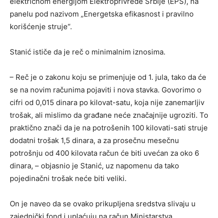
električnom energijom Elektroprivrede Srbije (EPS), na
panelu pod nazivom „Energetska efikasnost i pravilno
korišćenje struje“.
Stanić ističe da je reč o minimalnim iznosima.
– Reč je o zakonu koju se primenjuje od 1. jula, tako da će
se na novim računima pojaviti i nova stavka. Govorimo o
cifri od 0,015 dinara po kilovat-satu, koja nije zanemarljiv
trošak, ali mislimo da građane neće značajnije ugroziti. To
praktično znači da je na potrošenih 100 kilovati-sati struje
dodatni trošak 1,5 dinara, a za prosečnu mesečnu
potrošnju od 400 kilovata račun će biti uvećan za oko 6
dinara, – objasnio je Stanić, uz napomenu da tako
pojedinačni trošak neće biti veliki.
On je naveo da se ovako prikupljena sredstva slivaju u
zajednički fond i uplaćuju na račun Ministarstva