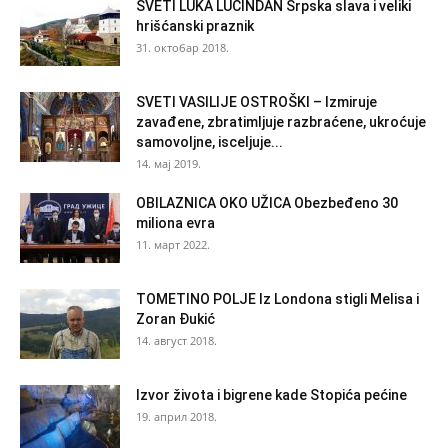
SVETI LUKA LUČINDAN Srpska slava i veliki
hrišćanski praznik
31. октобар 2018.
SVETI VASILIJE OSTROŠKI – Izmiruje
zavađene, zbratimljuje razbraćene, ukroćuje
samovoljne, isceljuje...
14. мај 2019.
OBILAZNICA OKO UŽICA Obezbeđeno 30
miliona evra
11. март 2022.
TOMETINO POLJE Iz Londona stigli Melisa i
Zoran Đukić
14. август 2018.
Izvor života i bigrene kade Stopića pećine
19. април 2018.