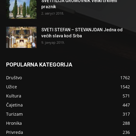
SVETI ILIJA GROMOVNIK Veliki crkveni
praznik
2. август 2018.
SVETI STEFAN – STEVANJDAN Jedna od
većih slava kod Srba
9. јануар 2019.
POPULARNA KATEGORIJA
Društvo
1762
Užice
1542
Kultura
571
Čajetina
447
Turizam
317
Hronika
288
Privreda
236