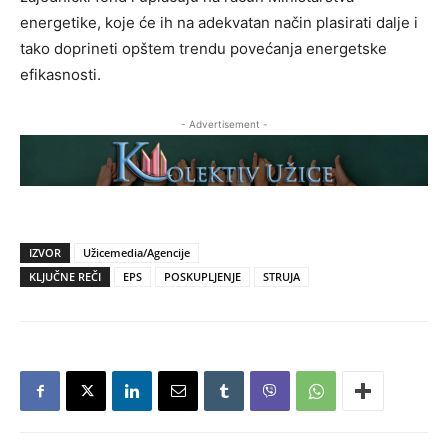
energetike, koje će ih na adekvatan način plasirati dalje i
tako doprineti opštem trendu povećanja energetske
efikasnosti.
- Advertisement -
IZVOR
Užicemedia/Agencije
KLJUČNE REČI
EPS
POSKUPLJENJE
STRUJA