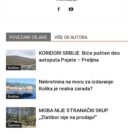
POVEZANE OBJAVE
VIŠE OD AUTORA
KORIDORI SRBIJE: Biće pušten deo
autoputa Pojate – Preljina
Društvo
Nekretnina na moru za izdavanje:
Kolika je realna zarada?
Društvo
MOBA NIJE STRANAČKI SKUP
„Zlatibor nije na prodaju!“
Čajetina