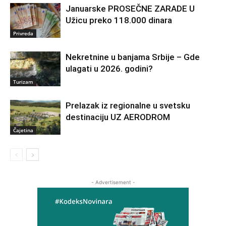
Januarske PROSEČNE ZARADE U
Užicu preko 118.000 dinara
Privreda
Nekretnine u banjama Srbije – Gde
ulagati u 2026. godini?
Turizam
Prelazak iz regionalne u svetsku
destinaciju UZ AERODROM
Čajetina
- Advertisement -