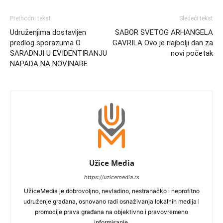
Prethodni tekst
Sledeći tekst
Udruženjima dostavljen
SABOR SVETOG ARHANGELA
predlog sporazuma O
GAVRILA Ovo je najbolji dan za
SARADNJI U EVIDENTIRANJU
novi početak
NAPADA NA NOVINARE
Užice Media
https://uzicemedia.rs
UžiceMedia je dobrovoljno, nevladino, nestranačko i neprofitno
udruženje građana, osnovano radi osnaživanja lokalnih medija i
promocije prava građana na objektivno i pravovremeno
informisanje.