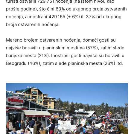
turisti ostvarili 729.761 noćenja (na istom nivou kao
prošle godine), što čini 63% od ukupnog broja ostvarenih
noćenja, a inostrani 429.165 (+ 6%) ili 37% od ukupnog
broja ostvarenih noćenja.
Mereno brojem ostvarenih noćenja, domaći gosti su
najviše boravili u planinskim mestima (57%), zatim slede
banjska mesta (21%). Inostrani gosti najviše su boravili u
Beogradu (46%), zatim slede planinska mesta (26%) itd.