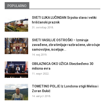
POPULARNO
SVETI LUKA LUČINDAN Srpska slava i veliki
hrišćanski praznik
31. октобар 2018.
SVETI VASILIJE OSTROŠKI – Izmiruje
zavađene, zbratimljuje razbraćene, ukroćuje
samovoljne, isceljuje...
14. мај 2019.
OBILAZNICA OKO UŽICA Obezbeđeno 30
miliona evra
11. март 2022.
TOMETINO POLJE Iz Londona stigli Melisa i
Zoran Đukić
14. август 2018.