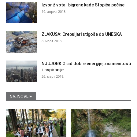
Izvor života i bigrene kade Stopića pećine
19. април 2018.
ZLAKUSA: Crepuljari stigoše do UNESKA
8. март 2018.
NJUJORK Grad dobre energije, znamenitosti
i inspiracije
26. март 2019.
NAJNOVIJE