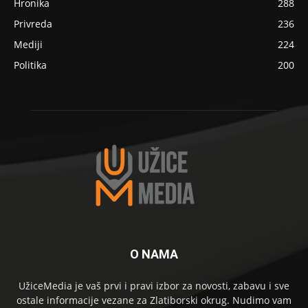
Hronika
288
Privreda
236
Mediji
224
Politika
200
O NAMA
UžiceMedia je vaš prvi i pravi izbor za novosti, zabavu i sve
ostale informacije vezane za Zlatiborski okrug. Nudimo vam