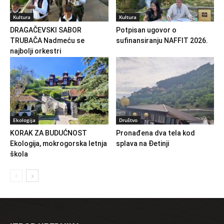
Kultura
Kultura
DRAGAČEVSKI SABOR
Potpisan ugovor o
TRUBAČA Nadmeću se
sufinansiranju NAFFIT 2026.
najbolji orkestri
Ekologija
Društvo
KORAK ZA BUDUĆNOST
Pronađena dva tela kod
Ekologija, mokrogorska letnja
splava na Đetinji
škola