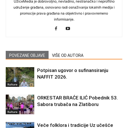
UžiceMedia je dobrovoljno, nevladino, nestranačko i neprofitno
udruženje građana, osnovano radi osnaživanja lokalnih medija i
promocije prava građana na objektivno i pravovremeno
informisanje.
POVEZANE OBJAVE
VIŠE OD AUTORA
Potpisan ugovor o sufinansiranju
NAFFIT 2026.
Kultura
ORKESTAR BRAĆE ILIĆ Pobednik 53.
Sabora trubača na Zlatiboru
Kultura
Veče folklora i tradicije Uz učešće