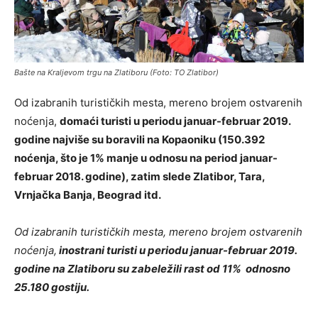
Bašte na Kraljevom trgu na Zlatiboru (Foto: TO Zlatibor)
Od izabranih turističkih mesta, mereno brojem ostvarenih
noćenja,
domaći turisti u periodu januar-februar 2019.
godine najviše su boravili na Kopaoniku (150.392
noćenja, što je 1% manje u odnosu na period januar-
februar 2018. godine), zatim slede Zlatibor, Tara,
Vrnjačka Banja, Beograd itd.
Od izabranih turističkih mesta, mereno brojem ostvarenih
noćenja,
inostrani turisti u periodu januar-februar 2019.
godine na Zlatiboru su zabeležili rast od 11% odnosno
25.180 gostiju.