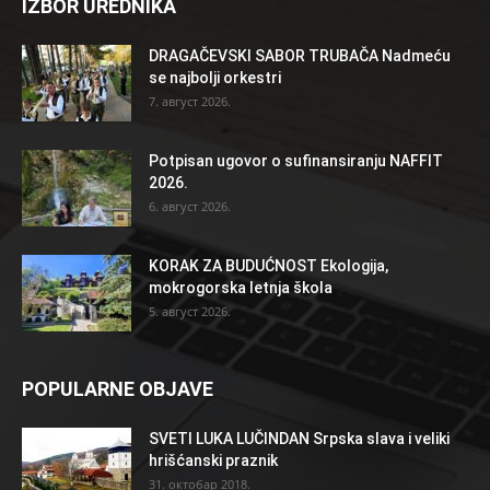
IZBOR UREDNIKA
DRAGAČEVSKI SABOR TRUBAČA Nadmeću
se najbolji orkestri
7. август 2026.
Potpisan ugovor o sufinansiranju NAFFIT
2026.
6. август 2026.
KORAK ZA BUDUĆNOST Ekologija,
mokrogorska letnja škola
5. август 2026.
POPULARNE OBJAVE
SVETI LUKA LUČINDAN Srpska slava i veliki
hrišćanski praznik
31. октобар 2018.