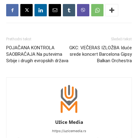
Prethodni tekst
Sledeći tekst
POJAČANA KONTROLA
GKC: VEČERAS IZLOŽBA Iduće
SAOBRAĆAJA Na putevima
srede koncert Barcelona Gipsy
Srbije i drugih evropskih država
Balkan Orchestra
Užice Media
https://uzicemedia.rs