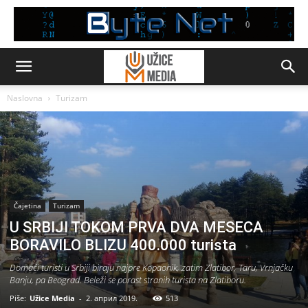
Naslovna
Turizam
Čajetina
Turizam
U SRBIJI TOKOM PRVA DVA MESECA
BORAVILO BLIZU 400.000 turista
Domaći turisti u Srbiji biraju najpre Kopaonik, zatim Zlatibor, Taru, Vrnjačku
Banju, pa Beograd. Beleži se porast stranih turista na Zlatiboru.
Piše:
Užice Media
-
2. април 2019.
513