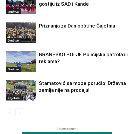
gostiju iz SAD i Kande
Društvo
Priznanja za Dan opštine Čajetina
Društvo
BRANEŠKO POLJE Policijska patrola ili
reklama?
Društvo
Stamatović sa mobe poručio: Državna
zemlja nije na prodaju!
Čajetina
- Advertisement -