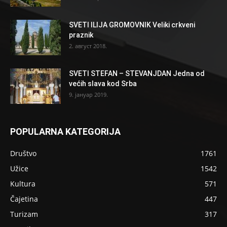
SVETI ILIJA GROMOVNIK Veliki crkveni
praznik
2. август 2018.
SVETI STEFAN – STEVANJDAN Jedna od
većih slava kod Srba
9. јануар 2019.
POPULARNA KATEGORIJA
Društvo
1761
Užice
1542
Kultura
571
Čajetina
447
Turizam
317