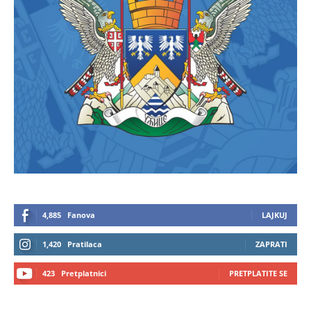
4,885
Fanova
LAJKUJ
1,420
Pratilaca
ZAPRATI
423
Pretplatnici
PRETPLATITE SE