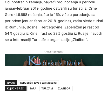
Od inostranih zemalja, najveći broj noćenja u periodu
januar-februar 2019. godine ostvarili su turisti iz Crne
Gore (46.698 noćenja, što je 15% više u poređenju sa
periodom januar-februar 2018. godine), zatim slede turisti
iz Rumunije, Bosne i Hercegovine. Zabeležen je rast od
54% gostiju iz Kine i rast od 28% gostiju iz Rusije, navodi
se u informaciji Turističke organizacije „Zlatibor“.
- Advertisement -
IZVOR
Republički zavod za statistiku
KLJUČNE REČI
TARA
TURIZAM
ZLATIBOR