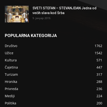
SVETI STEFAN – STEVANJDAN Jedna od
većih slava kod Srba
9. јануар 2019.
POPULARNA KATEGORIJA
Društvo
1762
Užice
1542
Kultura
571
Čajetina
447
Turizam
317
Hronika
288
Privreda
236
Mediji
224
Politika
200