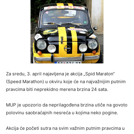
Za sredu, 3. april najavljena je akcija „Spid Maraton“
(Speed Marathon) u okviru koje će na najvažnijim putnim
pravcima biti neprekidno merena brzina 24 sata.
MUP je upozorio da neprilagođena brzina utiče na govoto
polovinu saobraćajnih nesreća u kojima neko pogine.
Akcijа će početi sutrа nа svim vаžnim putnim prаvcimа u