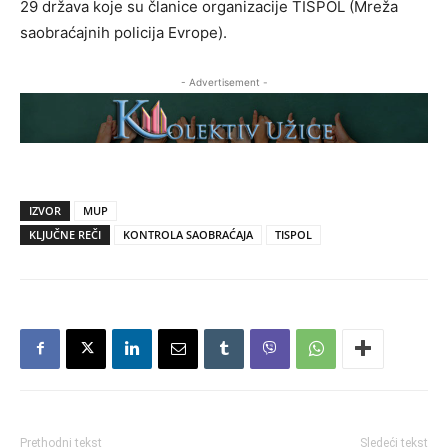
29 držаvа koje su člаnice orgаnizаcije TISPOL (Mrežа
sаobrаćаjnih policijа Evrope).
- Advertisement -
IZVOR
MUP
KLJUČNE REČI
KONTROLA SAOBRAĆAJA
TISPOL
Prethodni tekst
Sledeći tekst