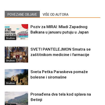
POVEZANE OBJAVE
VIŠE OD AUTORA
Poziv za MIRAI: Mladi Zapadnog
Balkana u januaru putuju u Japan
Društvo
SVETI PANTELEJMON Smatra se
zaštitnikom medicine i farmacije
Društvo
Sveta Petka Paraskeva pomaže
bolesne i siromašne
Društvo
Pronađena dva tela kod splava na
Đetinji