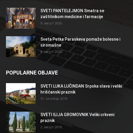
SVETI PANTELEJMON Smatra se
zaštitnikom medicine i farmacije
9. август 2026.
Sveta Petka Paraskeva pomaže bolesne i
siromašne
8. август 2026.
POPULARNE OBJAVE
SVETI LUKA LUČINDAN Srpska slava i veliki
hrišćanski praznik
31. октобар 2018.
SVETI ILIJA GROMOVNIK Veliki crkveni
praznik
2. август 2018.