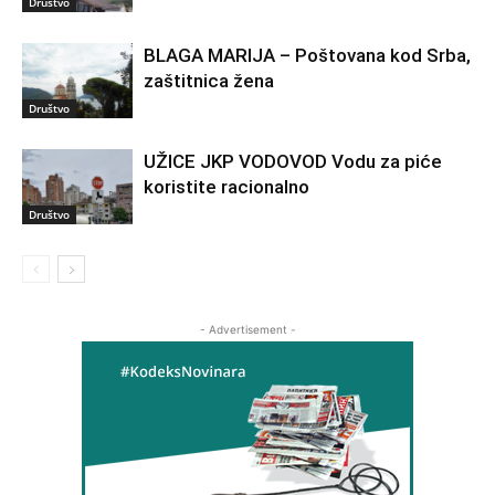
Društvo
BLAGA MARIJA – Poštovana kod Srba,
zaštitnica žena
Društvo
UŽICE JKP VODOVOD Vodu za piće
koristite racionalno
Društvo
- Advertisement -