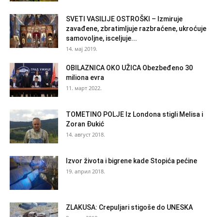
SVETI VASILIJE OSTROŠKI – Izmiruje
zavađene, zbratimljuje razbraćene, ukroćuje
samovoljne, isceljuje...
14. мај 2019.
OBILAZNICA OKO UŽICA Obezbeđeno 30
miliona evra
11. март 2022.
TOMETINO POLJE Iz Londona stigli Melisa i
Zoran Đukić
14. август 2018.
Izvor života i bigrene kade Stopića pećine
19. април 2018.
ZLAKUSA: Crepuljari stigoše do UNESKA