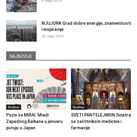
8. март 2018.
NJUJORK Grad dobre energije, znamenitosti
i inspiracije
26. март 2019.
NAJNOVIJE
Društvo
Društvo
Poziv za MIRAI: Mladi
SVETI PANTELEJMON Smatra
Zapadnog Balkana u januaru
se zaštitnikom medicine i
putuju u Japan
farmacije