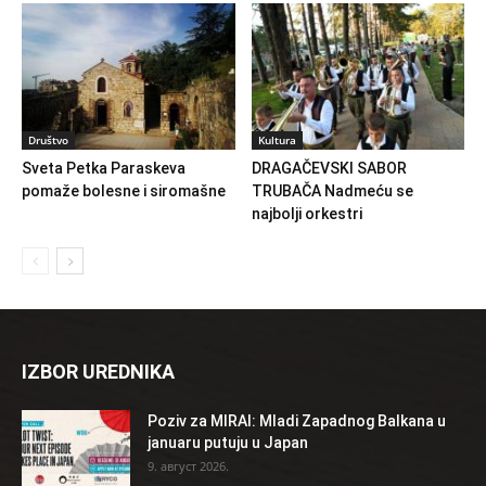
Društvo
Kultura
Sveta Petka Paraskeva
DRAGAČEVSKI SABOR
pomaže bolesne i siromašne
TRUBAČA Nadmeću se
najbolji orkestri
IZBOR UREDNIKA
Poziv za MIRAI: Mladi Zapadnog Balkana u
januaru putuju u Japan
9. август 2026.