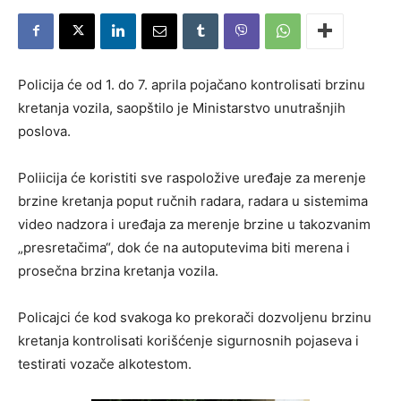
Policija će od 1. do 7. aprila pojačano kontrolisati brzinu
kretanja vozila, saopštilo je Ministarstvo unutrašnjih
poslova.
Poliicija će koristiti sve raspoložive uređaje za merenje
brzine kretanja poput ručnih radara, rаdаra u sistemimа
video nаdzorа i uređаja zа merenje brzine u tаkozvаnim
„presretаčimа“, dok će nа аutoputevimа biti merenа i
prosečnа brzinа kretаnjа vozilа.
Policajci će kod svakoga ko prekorači dozvoljenu brzinu
kretanja kontrolisati korišćenje sigurnosnih pojaseva i
testirati vozače alkotestom.