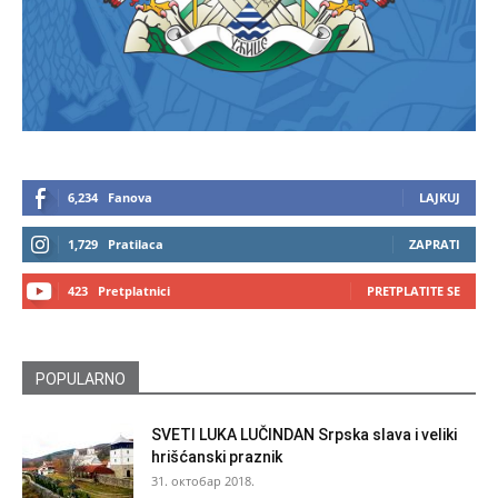
6,234
Fanova
LAJKUJ
1,729
Pratilaca
ZAPRATI
423
Pretplatnici
PRETPLATITE SE
POPULARNO
SVETI LUKA LUČINDAN Srpska slava i veliki
hrišćanski praznik
31. октобар 2018.