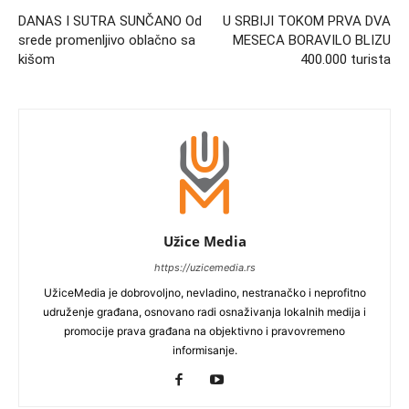
DANAS I SUTRA SUNČANO Od
U SRBIJI TOKOM PRVA DVA
srede promenljivo oblačno sa
MESECA BORAVILO BLIZU
kišom
400.000 turista
Užice Media
https://uzicemedia.rs
UžiceMedia je dobrovoljno, nevladino, nestranačko i neprofitno
udruženje građana, osnovano radi osnaživanja lokalnih medija i
promocije prava građana na objektivno i pravovremeno
informisanje.