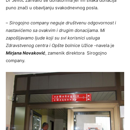
Dr Jevtić zahvalio se donatorima jer im svaka donacija
puno znači u obavljanju svakodnevnog posla.
–
Sirogojno company neguje društvenu odgovornost i
nastavićemo sa ovakvim i drugim donacijama. Mi
zapošljavamo ljude koji su svi korisnici usluga
Zdravstvenog centra i Opšte bolnice Užice
-navela je
Mirjana Novaković
, zamenik direktora Sirogojno
company.