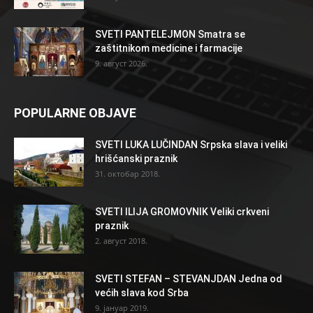
SVETI PANTELEJMON Smatra se
zaštitnikom medicine i farmacije
9. август 2026.
POPULARNE OBJAVE
SVETI LUKA LUČINDAN Srpska slava i veliki
hrišćanski praznik
31. октобар 2018.
SVETI ILIJA GROMOVNIK Veliki crkveni
praznik
2. август 2018.
SVETI STEFAN – STEVANJDAN Jedna od
većih slava kod Srba
9. јануар 2019.