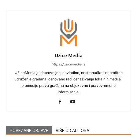
Užice Media
https://uzicemedia.rs
UžiceMedia je dobrovoljno, nevladino, nestranačko i neprofitno
udruženje građana, osnovano radi osnaživanja lokalnih medija i
promocije prava građana na objektivno i pravovremeno
informisanje.
POVEZANE OBJAVE
VIŠE OD AUTORA