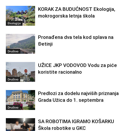
KORAK ZA BUDUĆNOST Ekologija,
mokrogorska letnja škola
Ekologija
Pronađena dva tela kod splava na
Đetinji
Društvo
UŽICE JKP VODOVOD Vodu za piće
koristite racionalno
Društvo
Predlozi za dodelu najviših priznanja
Grada Užica do 1. septembra
Društvo
SA ROBOTIMA IGRAMO KOŠARKU
Škola robotike u GKC