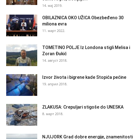
14. мај 2019.
OBILAZNICA OKO UŽICA Obezbeđeno 30
miliona evra
11. март 2022.
TOMETINO POLJE Iz Londona stigli Melisa i
Zoran Đukić
14. август 2018.
Izvor života i bigrene kade Stopića pećine
19. април 2018.
ZLAKUSA: Crepuljari stigoše do UNESKA
8. март 2018.
NJUJORK Grad dobre energije, znamenitosti