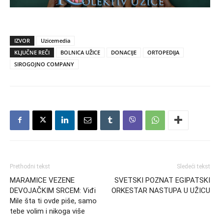
IZVOR
Uzicemedia
KLJUČNE REČI
BOLNICA UŽICE
DONACIJE
ORTOPEDIJA
SIROGOJNO COMPANY
Prethodni tekst
Sledeći tekst
MARAMICE VEZENE
SVETSKI POZNAT EGIPATSKI
DEVOJAČKIM SRCEM: Viđi
ORKESTAR NASTUPA U UŽICU
Mile šta ti ovde piše, samo
tebe volim i nikoga više