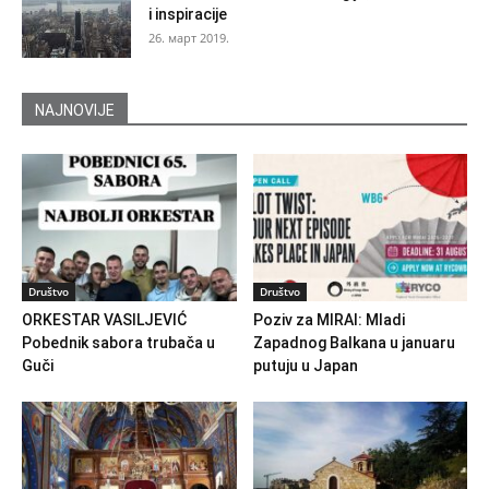
i inspiracije
26. март 2019.
NAJNOVIJE
Društvo
Društvo
ORKESTAR VASILJEVIĆ
Poziv za MIRAI: Mladi
Pobednik sabora trubača u
Zapadnog Balkana u januaru
Guči
putuju u Japan