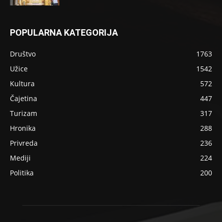
POPULARNA KATEGORIJA
Društvo
1763
Užice
1542
Kultura
572
Čajetina
447
Turizam
317
Hronika
288
Privreda
236
Mediji
224
Politika
200