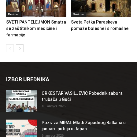
Društvo
Društvo
SVETI PANTELEJMON Smatra
Sveta Petka Paraskeva
se zaštitnikom medicine i
pomaže bolesne i siromašne
farmacije
IZBOR UREDNIKA
ORKESTAR VASILJEVIĆ Pobednik sabora
trubača u Guči
10. август 2026.
Poziv za MIRAI: Mladi Zapadnog Balkana u
januaru putuju u Japan
9. август 2026.