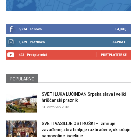
6,234
Fanova
LAJKUJ
1,729
Pratilaca
ZAPRATI
423
Pretplatnici
PRETPLATITE SE
POPULARNO
SVETI LUKA LUČINDAN Srpska slava i veliki
hrišćanski praznik
31. октобар 2018.
SVETI VASILIJE OSTROŠKI – Izmiruje
zavađene, zbratimljuje razbraćene, ukroćuje
samovoljne, isceljuje...