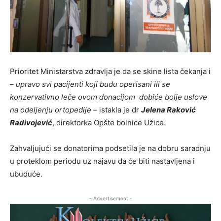
Prioritet Ministarstva zdravlja je da se skine lista čekanja i
–
upravo svi pacijenti koji budu operisani ili se
konzervativno leče ovom donacijom dobiće bolje uslove
na odeljenju ortopedije
– istakla je dr
Jelena Raković
Radivojević
, direktorka Opšte bolnice Užice.
Zahvaljujući se donatorima podsetila je na dobru saradnju
u proteklom periodu uz najavu da će biti nastavljena i
ubuduće.
- Advertisement -