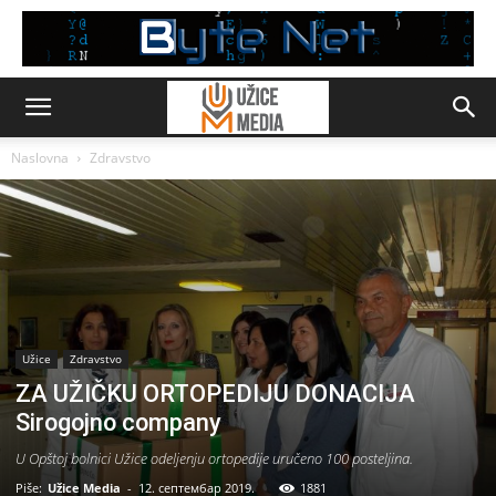
Naslovna
Zdravstvo
Užice
Zdravstvo
ZA UŽIČKU ORTOPEDIJU DONACIJA
Sirogojno company
U Opštoj bolnici Užice odeljenju ortopedije uručeno 100 posteljina.
Piše:
Užice Media
-
12. септембар 2019.
1881