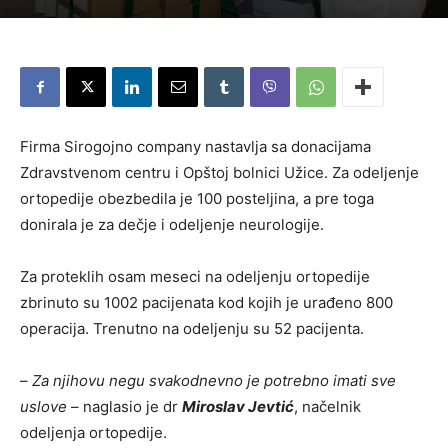
Firma Sirogojno company nastavlja sa donacijama
Zdravstvenom centru i Opštoj bolnici Užice. Za odeljenje
ortopedije obezbedila je 100 posteljina, a pre toga
donirala je za dečje i odeljenje neurologije.
Za proteklih osam meseci na odeljenju ortopedije
zbrinuto su 1002 pacijenata kod kojih je urađeno 800
operacija. Trenutno na odeljenju su 52 pacijenta.
–
Za njihovu negu svakodnevno je potrebno imati sve
uslove
– naglasio je dr
Miroslav Jevtić
, načelnik
odeljenja ortopedije.