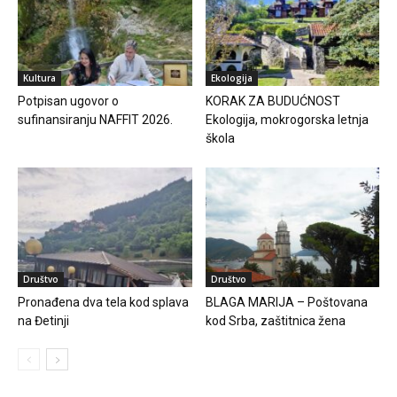
Kultura
Ekologija
Potpisan ugovor o
KORAK ZA BUDUĆNOST
sufinansiranju NAFFIT 2026.
Ekologija, mokrogorska letnja
škola
Društvo
Društvo
Pronađena dva tela kod splava
BLAGA MARIJA – Poštovana
na Đetinji
kod Srba, zaštitnica žena