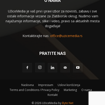
O NAMA
UžiceMedia je vaš prvi i pravi izbor za novosti, zabavu i sve
ostale informacije vezane za Zlatiborski okrug. Nudimo vam
najažurnije informacije, slike i video, pravo sa aktuelnih mesta
događaja!
Kontaktirajte nas:
office@uzicemedia.rs
PRATITE NAS
Naslovna
Impressum
Uslovi korišćenja
Terms and Conditions / Privacy Policy
Marketing
O nama
Kontakt
©
2026 UžiceMedia by
Byte Net