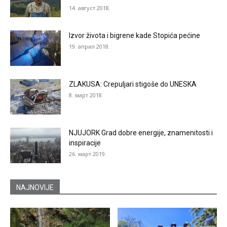
14. август 2018.
Izvor života i bigrene kade Stopića pećine
19. април 2018.
ZLAKUSA: Crepuljari stigoše do UNESKA
8. март 2018.
NJUJORK Grad dobre energije, znamenitosti i
inspiracije
26. март 2019.
NAJNOVIJE