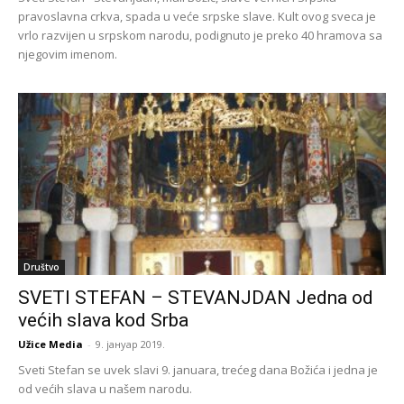
pravoslavna crkva, spada u veće srpske slave. Kult ovog sveca je
vrlo razvijen u srpskom narodu, podignuto je preko 40 hramova sa
njegovim imenom.
Društvo
SVETI STEFAN – STEVANJDAN Jedna od
većih slava kod Srba
Užice Media
-
9. јануар 2019.
Sveti Stefan se uvek slavi 9. januara, trećeg dana Božića i jedna je
od većih slava u našem narodu.