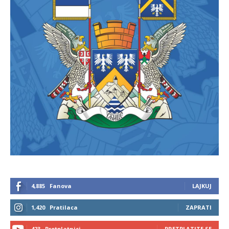
4,885
Fanova
LAJKUJ
1,420
Pratilaca
ZAPRATI
423
Pretplatnici
PRETPLATITE SE