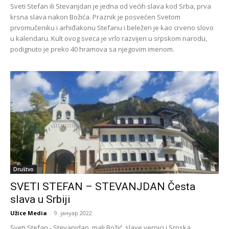
Sveti Stefan ili Stevanjdan je jedna od većih slava kod Srba, prva
krsna slava nakon Božića. Praznik je posvećen Svetom
prvomučeniku i arhiđakonu Stefanu i beležen je kao crveno slovo
u kalendaru. Kult ovog sveca je vrlo razvijen u srpskom narodu,
podignuto je preko 40 hramova sa njegovim imenom.
Društvo
SVETI STEFAN – STEVANJDAN Česta
slava u Srbiji
Užice Media
-
9. јануар 2022.
Sveti Stefan - Stevanjdan, mali Božić, slave vernici i Srpska