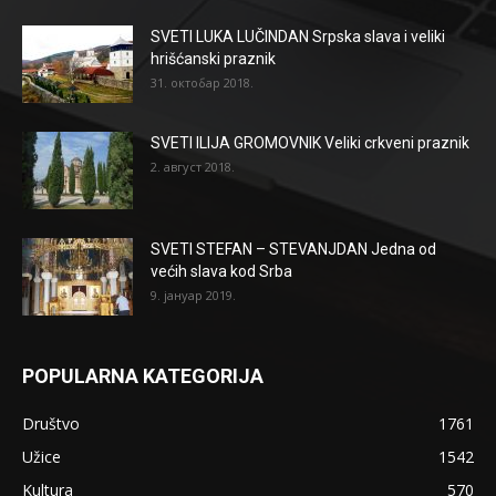
SVETI LUKA LUČINDAN Srpska slava i veliki
hrišćanski praznik
31. октобар 2018.
SVETI ILIJA GROMOVNIK Veliki crkveni praznik
2. август 2018.
SVETI STEFAN – STEVANJDAN Jedna od
većih slava kod Srba
9. јануар 2019.
POPULARNA KATEGORIJA
Društvo
1761
Užice
1542
Kultura
570