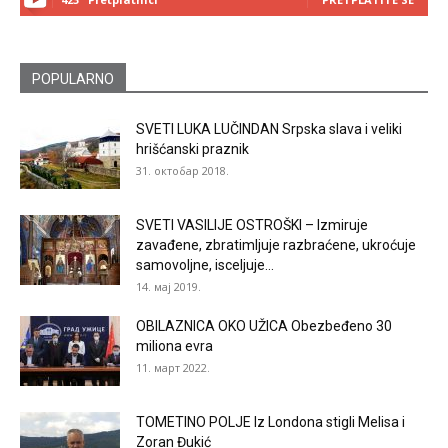
POPULARNO
SVETI LUKA LUČINDAN Srpska slava i veliki
hrišćanski praznik
31. октобар 2018.
SVETI VASILIJE OSTROŠKI – Izmiruje
zavađene, zbratimljuje razbraćene, ukroćuje
samovoljne, isceljuje...
14. мај 2019.
OBILAZNICA OKO UŽICA Obezbeđeno 30
miliona evra
11. март 2022.
TOMETINO POLJE Iz Londona stigli Melisa i
Zoran Đukić