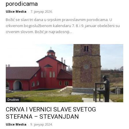
porodicama
Užice Media
-
7. јануар 2026.
Božić se slavi tri dana u srpskim pravoslavnim porodicama. U
crkvenom bogoslužbenom kalendaru 7. 8. i 9. januar obeleženi su
crvenim slovom. Božić je najradosniji...
Društvo
CRKVA I VERNICI SLAVE SVETOG
STEFANA – STEVANJDAN
Užice Media
-
9. јануар 2024.