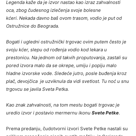
Legenda kaže da je izvor nastao kao izraz zahvalnosti
oca, zbog čudesnog izlečenja svoje bolesne
kćeri. Nekada davno baš ovom trasom, vodio je put od
Ostružnice do Beograda.
Bogati i ugledni ostružnički trgovac ovim putem često je
svoju kćer, slepu od rođenja vodio kod lekara u
prestonicu. Na jednom od takvih proputovanja, zastali su
pored izvora malo da se okrepe, umiju i popiju malo
hladne izvorske vode. Sledeće jutro, posle buđenja kroz
plač, devojčica je uzviknula da vidi svetlost. Tu noć u snu
trgovcu se javila Sveta Petka.
Kao znak zahvalnosti, na tom mestu bogati trgovac je
uredio izvor i postavio mermernu ikonu
Svete Petke
.
Prema predanju, čudotvorni izvori Svete Petke nastali su