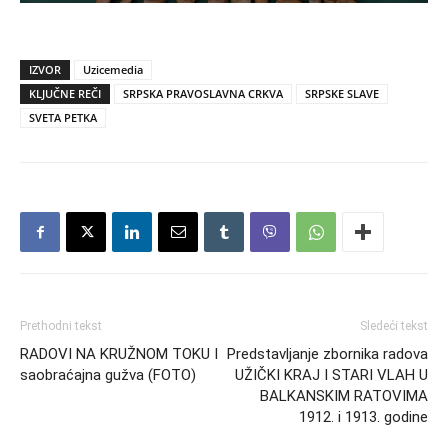
IZVOR
Uzicemedia
KLJUČNE REČI
SRPSKA PRAVOSLAVNA CRKVA
SRPSKE SLAVE
SVETA PETKA
Prethodni tekst
Sledeći tekst
RADOVI NA KRUŽNOM TOKU I
Predstavljanje zbornika radova
saobraćajna gužva (FOTO)
UŽIČKI KRAJ I STARI VLAH U
BALKANSKIM RATOVIMA
1912. i 1913. godine