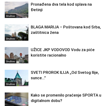
Pronađena dva tela kod splava na
Đetinji
Društvo
BLAGA MARIJA – Poštovana kod Srba,
zaštitnica žena
Društvo
UŽICE JKP VODOVOD Vodu za piće
koristite racionalno
Društvo
SVETI PROROK ILIJA „Od Svetog Ilije,
sunce…”
Društvo
Kako se promenilo praćenje SPORTA u
digitalnom dobu?