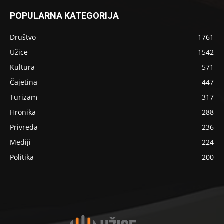
POPULARNA KATEGORIJA
Društvo
1761
Užice
1542
Kultura
571
Čajetina
447
Turizam
317
Hronika
288
Privreda
236
Mediji
224
Politika
200