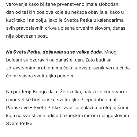
verovanje kako bi žene prvenstveno imale slobodan
dan od teških poslova koje su nekada obavljale, kako u
kući tako i na polju. Iako je Svetka Petka u kalendarima
svih pravoslavnih crkva upisana crvenim slovom, danas
nije obavezan post.
Na Svetu Petku, dešavala su se velika čuda.
Mnogi
bolesni su ozdravili na današnji dan. Zato ljudi sa
zdravstvenim problemima čekaju ovaj praznik verujući da
će im slavna svetiteljka pomoći.
Na periferiji Beograda, u Železniku, nalazi se čudotvorni
izvor velike hrišćanske svetiteljke Prepodobne mati
Paraskeve – Svete Petke. Izvor se nalazi u prelepoj šumi
koja na sve strane odiše božanskim mirom i blagoslovom
Svete Petke.