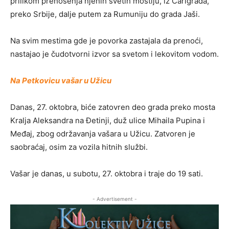
prilikom prenošenja njenih svetih moštiju, iz Carigrada,
preko Srbije, dalje putem za Rumuniju do grada Jaši.
Na svim mestima gde je povorka zastajala da prenoći,
nastajao je čudotvorni izvor sa svetom i lekovitom vodom.
Na Petkovicu vašar u Užicu
Danas, 27. oktobra, biće zatovren deo grada preko mosta
Kralja Aleksandra na Đetinji, duž ulice Mihaila Pupina i
Međaj, zbog održavanja vašara u Užicu. Zatvoren je
saobraćaj, osim za vozila hitnih službi.
Vašar je danas, u subotu, 27. oktobra i traje do 19 sati.
- Advertisement -