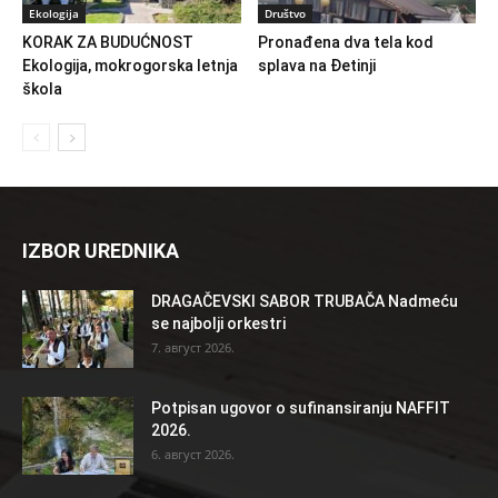
Ekologija
Društvo
KORAK ZA BUDUĆNOST
Pronađena dva tela kod
Ekologija, mokrogorska letnja
splava na Đetinji
škola
IZBOR UREDNIKA
DRAGAČEVSKI SABOR TRUBAČA Nadmeću
se najbolji orkestri
7. август 2026.
Potpisan ugovor o sufinansiranju NAFFIT
2026.
6. август 2026.