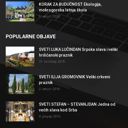
KORAK ZA BUDUĆNOST Ekologija,
mokrogorska letnja škola
5. август 2026.
POPULARNE OBJAVE
SVETI LUKA LUČINDAN Srpska slava i veliki
hrišćanski praznik
31. октобар 2018.
SVETI ILIJA GROMOVNIK Veliki crkveni
praznik
2. август 2018.
SVETI STEFAN – STEVANJDAN Jedna od
većih slava kod Srba
9. јануар 2019.