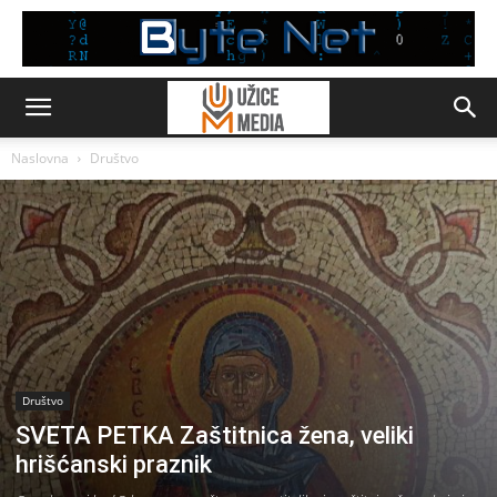
Naslovna
Društvo
Društvo
SVETA PETKA Zaštitnica žena, veliki
hrišćanski praznik