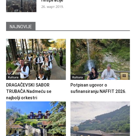
i inspiracije
26. март 2019.
NAJNOVIJE
Kultura
Kultura
DRAGAČEVSKI SABOR
Potpisan ugovor o
TRUBAČA Nadmeću se
sufinansiranju NAFFIT 2026.
najbolji orkestri