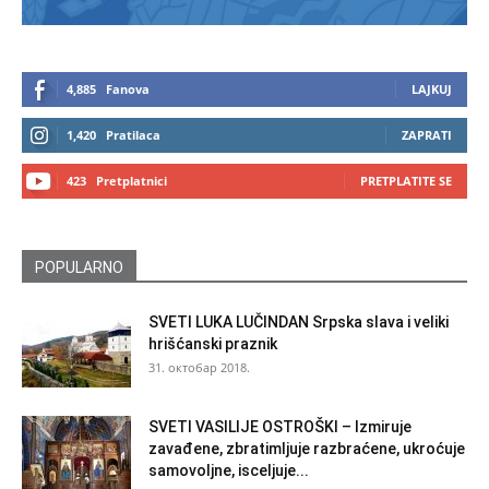
4,885
Fanova
LAJKUJ
1,420
Pratilaca
ZAPRATI
423
Pretplatnici
PRETPLATITE SE
POPULARNO
SVETI LUKA LUČINDAN Srpska slava i veliki
hrišćanski praznik
31. октобар 2018.
SVETI VASILIJE OSTROŠKI – Izmiruje
zavađene, zbratimljuje razbraćene, ukroćuje
samovoljne, isceljuje...