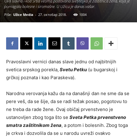
Ova slavna i kod Srba veoma poštovana svetiteljka je zaštitnica žena, koja je
pomagala bolesne i siromašne. U Užicu je danas vašar.
Piše:
Užice Media
-
27. октобар 2018.
1004
Pravoslavni vernici danas slave jednu od najbitnijih
svetica srpskog porekla,
Svetu Petku
(u bugarskoj i
grčkoj poznata i kao Paraskeva).
Narodna verovanja kažu da na današnji dan ne sme da se
pere veš, da se šije, da se radi težak posao, pogotovu to
ne treba da rade žene. Ovaj običaj prvenstveno je
ustanovljen zbog toga što se
Sveta Petka prvenstveno
smatra zaštitnikom žena
, a potom i bolesnih. Zbog toga
je crkva i dozvolila da se u narodu uvreži ovakvo