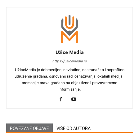
Užice Media
https://uzicemedia.rs
UžiceMedia je dobrovoljno, nevladino, nestranačko i neprofitno
udruženje građana, osnovano radi osnaživanja lokalnih medija i
promocije prava građana na objektivno i pravovremeno
informisanje.
POVEZANE OBJAVE
VIŠE OD AUTORA