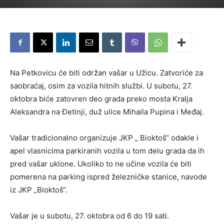
Na Petkovicu će biti održan vašar u Užicu. Zatvoriće za
saobraćaj, osim za vozila hitnih službi. U subotu, 27.
oktobra biće zatovren deo grada preko mosta Kralja
Aleksandra na Đetinji, duž ulice Mihaila Pupina i Međaj.
Vašar tradicionalno organizuje JKP „ Bioktoš“ odakle i
apel vlasnicima parkiranih vozila u tom delu grada da ih
pred vašar uklone. Ukoliko to ne učine vozila će biti
pomerena na parking ispred železničke stanice, navode
iz JKP „Bioktoš“.
Vašar je u subotu, 27. oktobra od 6 do 19 sati.