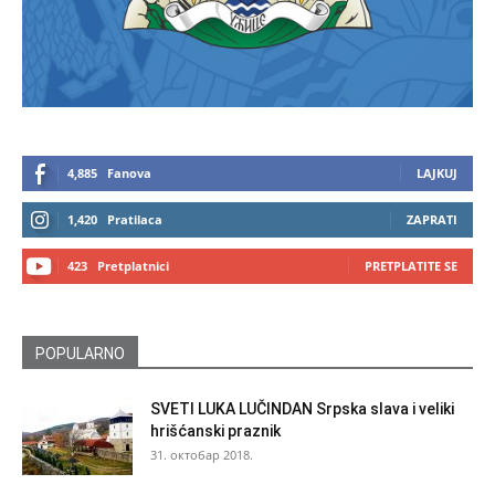
4,885
Fanova
LAJKUJ
1,420
Pratilaca
ZAPRATI
423
Pretplatnici
PRETPLATITE SE
POPULARNO
SVETI LUKA LUČINDAN Srpska slava i veliki
hrišćanski praznik
31. октобар 2018.