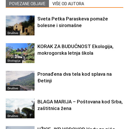
POVEZANE OBJAVE
VIŠE OD AUTORA
Sveta Petka Paraskeva pomaže
bolesne i siromašne
Društvo
KORAK ZA BUDUĆNOST Ekologija,
mokrogorska letnja škola
Ekologija
Pronađena dva tela kod splava na
Đetinji
Društvo
BLAGA MARIJA – Poštovana kod Srba,
zaštitnica žena
Društvo