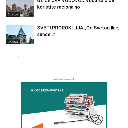
UŽICE JKP VODOVOD Vodu za piće
koristite racionalno
Društvo
SVETI PROROK ILIJA „Od Svetog Ilije,
sunce…”
Društvo
- Advertisement -