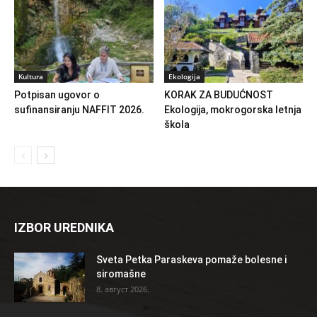
Kultura
Ekologija
Potpisan ugovor o
KORAK ZA BUDUĆNOST
sufinansiranju NAFFIT 2026.
Ekologija, mokrogorska letnja
škola
IZBOR UREDNIKA
Sveta Petka Paraskeva pomaže bolesne i
siromašne
8. август 2026.