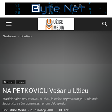
Naslovna
Društvo
Društvo
Užice
NA PETKOVICU Vašar u Užicu
Tradicionalno na Petkovicu u Užicu je vašar, organizator JKP „ Bioktoš“.
Saobraćaj će biti obustavljen u tom delu grada.
Piše:
Užice Media
-
26. октобар 2018.
1241