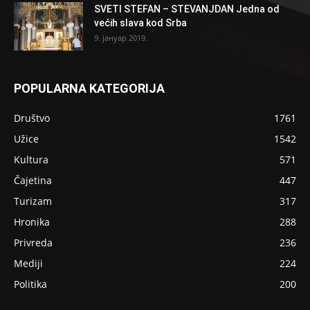
SVETI STEFAN – STEVANJDAN Jedna od
većih slava kod Srba
9. јануар 2019.
POPULARNA KATEGORIJA
Društvo
1761
Užice
1542
Kultura
571
Čajetina
447
Turizam
317
Hronika
288
Privreda
236
Mediji
224
Politika
200