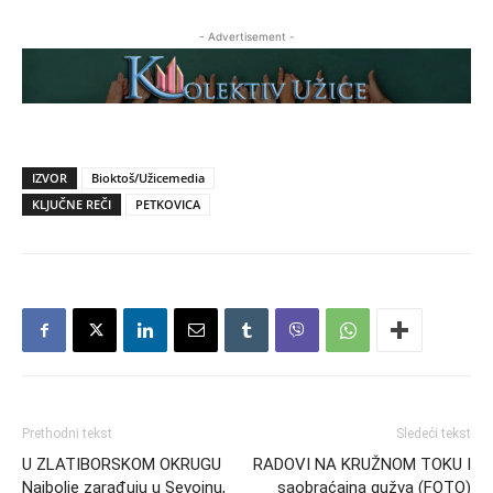
- Advertisement -
IZVOR
Bioktoš/Užicemedia
KLJUČNE REČI
PETKOVICA
Prethodni tekst
Sledeći tekst
U ZLATIBORSKOM OKRUGU
RADOVI NA KRUŽNOM TOKU I
Najbolje zarađuju u Sevojnu,
saobraćajna gužva (FOTO)