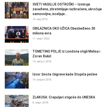
SVETI VASILIJE OSTROŠKI – Izmiruje
zavađene, zbratimljuje razbraćene, ukroćuje
samovoljne, isceljuje...
14. мај 2019.
OBILAZNICA OKO UŽICA Obezbeđeno 30
miliona evra
11. март 2022.
TOMETINO POLJE Iz Londona stigli Melisa i
Zoran Đukić
14. август 2018.
Izvor života i bigrene kade Stopića pećine
19. април 2018.
ZLAKUSA: Crepuljari stigoše do UNESKA
8. март 2018.