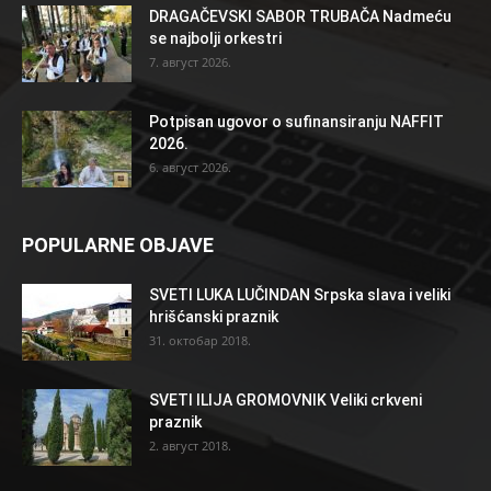
DRAGAČEVSKI SABOR TRUBAČA Nadmeću
se najbolji orkestri
7. август 2026.
Potpisan ugovor o sufinansiranju NAFFIT
2026.
6. август 2026.
POPULARNE OBJAVE
SVETI LUKA LUČINDAN Srpska slava i veliki
hrišćanski praznik
31. октобар 2018.
SVETI ILIJA GROMOVNIK Veliki crkveni
praznik
2. август 2018.