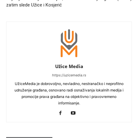
zatim slede Užice i Kosjerić
Užice Media
https://uzicemedia.rs
UžiceMedia je dobrovoljno, nevladino, nestranačko i neprofitno
udruženje građana, osnovano radi osnaživanja lokalnih medija i
promocije prava građana na objektivno i pravovremeno
informisanje.