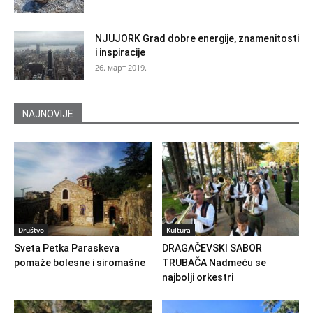
NJUJORK Grad dobre energije, znamenitosti
i inspiracije
26. март 2019.
NAJNOVIJE
Društvo
Kultura
Sveta Petka Paraskeva
DRAGAČEVSKI SABOR
pomaže bolesne i siromašne
TRUBAČA Nadmeću se
najbolji orkestri