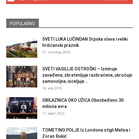
POPULARNO
SVETI LUKA LUČINDAN Srpska slava i veliki
hrišćanski praznik
31. октобар 2018.
SVETI VASILIJE OSTROŠKI – Izmiruje
zavađene, zbratimljuje razbraćene, ukroćuje
samovoljne, isceljuje...
14. мај 2019.
OBILAZNICA OKO UŽICA Obezbeđeno 30
miliona evra
11. март 2022.
TOMETINO POLJE Iz Londona stigli Melisa i
Zoran Đukić