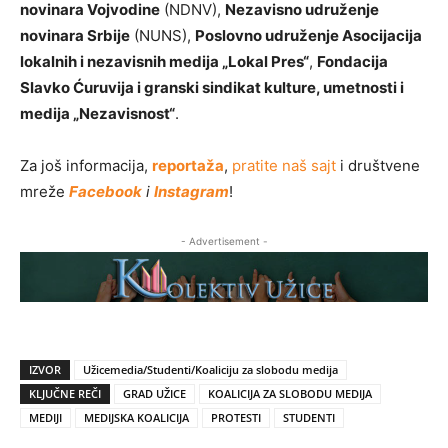
novinara Vojvodine
(NDNV),
Nezavisno udruženje
novinara Srbije
(NUNS),
Poslovno udruženje Asocijacija
lokalnih i nezavisnih medija „Lokal Pres“
,
Fondacija
Slavko Ćuruvija i granski sindikat kulture, umetnosti i
medija „Nezavisnost“
.
Za još informacija,
reportaža
,
pratite naš sajt
i društvene
mreže
Facebook
i
Instagram
!
- Advertisement -
IZVOR
Užicemedia/Studenti/Koaliciju za slobodu medija
KLJUČNE REČI
GRAD UŽICE
KOALICIJA ZA SLOBODU MEDIJA
MEDIJI
MEDIJSKA KOALICIJA
PROTESTI
STUDENTI