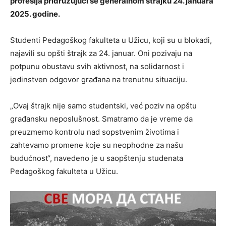
profesija pridružujući se generalnom štrajku 24. januara
2025. godine.
Studenti Pedagoškog fakulteta u Užicu, koji su u blokadi,
najavili su opšti štrajk za 24. januar. Oni pozivaju na
potpunu obustavu svih aktivnost, na solidarnost i
jedinstven odgovor građana na trenutnu situaciju.
„Ovaj štrajk nije samo studentski, već poziv na opštu
građansku neposlušnost. Smatramo da je vreme da
preuzmemo kontrolu nad sopstvenim životima i
zahtevamo promene koje su neophodne za našu
budućnost“, navedeno je u saopštenju studenata
Pedagoškog fakulteta u Užicu.