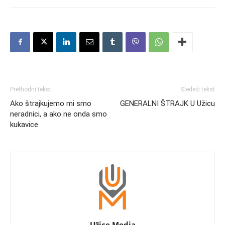
Prethodni tekst
Sledeći tekst
Ako štrajkujemo mi smo
GENERALNI ŠTRAJK U Užicu
neradnici, a ako ne onda smo
kukavice
Užice Media