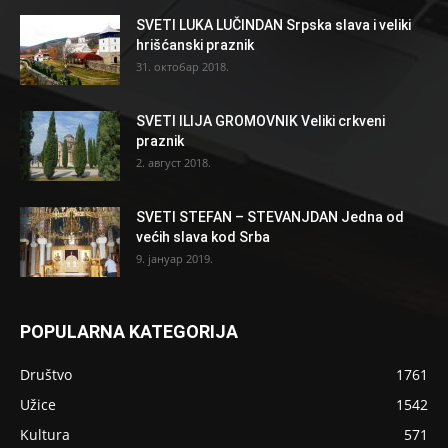
SVETI LUKA LUČINDAN Srpska slava i veliki
hrišćanski praznik
31. октобар 2018.
SVETI ILIJA GROMOVNIK Veliki crkveni
praznik
2. август 2018.
SVETI STEFAN – STEVANJDAN Jedna od
većih slava kod Srba
9. јануар 2019.
POPULARNA KATEGORIJA
Društvo
1761
Užice
1542
Kultura
571