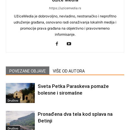
https://uzicemedia.rs
UžiceMedia je dobrovoljno, nevladino, nestranačko i neprofitno
udruženje građana, osnovano radi osnaživanja lokalnih medija i
promocije prava građana na objektivno i pravovremeno
informisanje.
POVEZANE OBJAVE
VIŠE OD AUTORA
Sveta Petka Paraskeva pomaže
bolesne i siromašne
Društvo
Pronađena dva tela kod splava na
Đetinji
Društvo