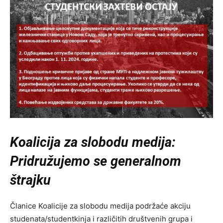
Koalicija za slobodu medija:
Pridružujemo se generalnom
štrajku
Članice Koalicije za slobodu medija podržaće akciju
studenata/studentkinja i različitih društvenih grupa i