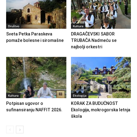
Društvo
Kultura
Sveta Petka Paraskeva
DRAGAČEVSKI SABOR
pomaže bolesne i siromašne
TRUBAČA Nadmeću se
najbolji orkestri
Kultura
Ekologija
Potpisan ugovor o
KORAK ZA BUDUĆNOST
sufinansiranju NAFFIT 2026.
Ekologija, mokrogorska letnja
škola