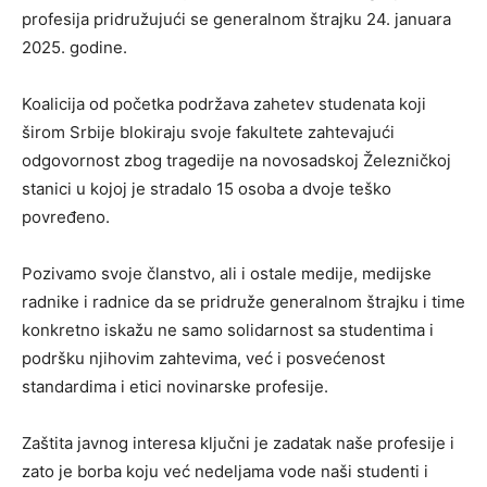
profesija pridružujući se generalnom štrajku 24. januara
2025. godine.
Koalicija od početka podržava zahetev studenata koji
širom Srbije blokiraju svoje fakultete zahtevajući
odgovornost zbog tragedije na novosadskoj Železničkoj
stanici u kojoj je stradalo 15 osoba a dvoje teško
povređeno.
Pozivamo svoje članstvo, ali i ostale medije, medijske
radnike i radnice da se pridruže generalnom štrajku i time
konkretno iskažu ne samo solidarnost sa studentima i
podršku njihovim zahtevima, već i posvećenost
standardima i etici novinarske profesije.
Zaštita javnog interesa ključni je zadatak naše profesije i
zato je borba koju već nedeljama vode naši studenti i