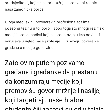
srednjoškolci, kojima se pridružuju i prosvetni radnici,
naša zajednička borba.
Uloga medijskih i novinarskih profesionalaca ima
posebnu težinu u toj borbi i zbog toga što mnogi režimski
mediji i propagandisti koji se predstavljaju kao novinari
narušavaju ugled naše profesije i urušavaju poverenje
građana u medije generalno.
Zato ovim putem pozivamo
građane i građanke da prestanu
da konzumiraju medije koji
promovišu govor mržnje i nasilje,
koji targetiraju naše hrabre
studente čiji zahtevi su od vitalnih