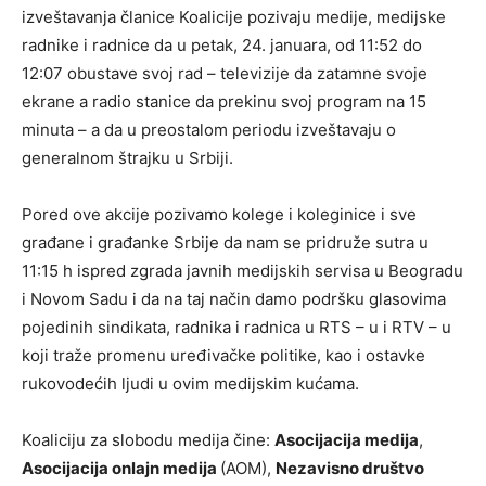
izveštavanja članice Koalicije pozivaju medije, medijske
radnike i radnice da u petak, 24. januara, od 11:52 do
12:07 obustave svoj rad – televizije da zatamne svoje
ekrane a radio stanice da prekinu svoj program na 15
minuta – a da u preostalom periodu izveštavaju o
generalnom štrajku u Srbiji.
Pored ove akcije pozivamo kolege i koleginice i sve
građane i građanke Srbije da nam se pridruže sutra u
11:15 h ispred zgrada javnih medijskih servisa u Beogradu
i Novom Sadu i da na taj način damo podršku glasovima
pojedinih sindikata, radnika i radnica u RTS – u i RTV – u
koji traže promenu uređivačke politike, kao i ostavke
rukovodećih ljudi u ovim medijskim kućama.
Koaliciju za slobodu medija čine:
Asocijacija medija
,
Asocijacija onlajn medija
(AOM),
Nezavisno društvo