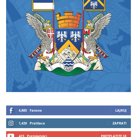
4,885
Fanova
LAJKUJ
1,420
Pratilaca
ZAPRATI
423
Pretplatnici
PRETPLATITE SE