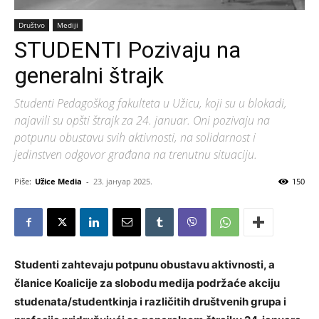
Društvo
Mediji
STUDENTI Pozivaju na
generalni štrajk
Studenti Pedagoškog fakulteta u Užicu, koji su u blokadi,
najavili su opšti štrajk za 24. januar. Oni pozivaju na
potpunu obustavu svih aktivnosti, na solidarnost i
jedinstven odgovor građana na trenutnu situaciju.
Piše:
Užice Media
-
23. јануар 2025.
150
Studenti zahtevaju potpunu obustavu aktivnosti, a
članice Koalicije za slobodu medija podržaće akciju
studenata/studentkinja i različitih društvenih grupa i