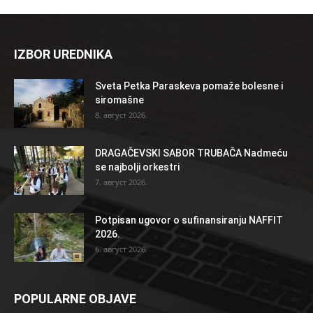
IZBOR UREDNIKA
Sveta Petka Paraskeva pomaže bolesne i
siromašne
8. август 2026.
DRAGAČEVSKI SABOR TRUBAČA Nadmeću
se najbolji orkestri
7. август 2026.
Potpisan ugovor o sufinansiranju NAFFIT
2026.
6. август 2026.
POPULARNE OBJAVE