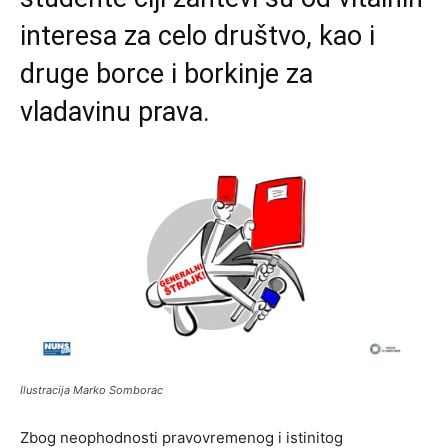
interesa za celo društvo, kao i
druge borce i borkinje za
vladavinu prava.
Ilustracija Marko Somborac
Zbog neophodnosti pravovremenog i istinitog