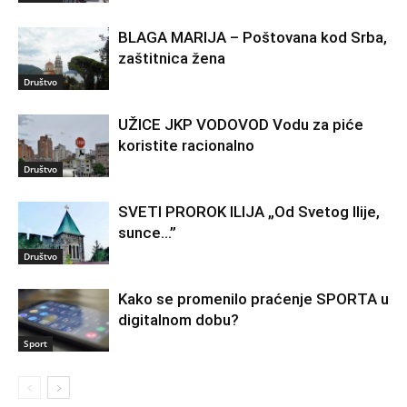
BLAGA MARIJA – Poštovana kod Srba,
zaštitnica žena
Društvo
UŽICE JKP VODOVOD Vodu za piće
koristite racionalno
Društvo
SVETI PROROK ILIJA „Od Svetog Ilije,
sunce…”
Društvo
Kako se promenilo praćenje SPORTA u
digitalnom dobu?
Sport