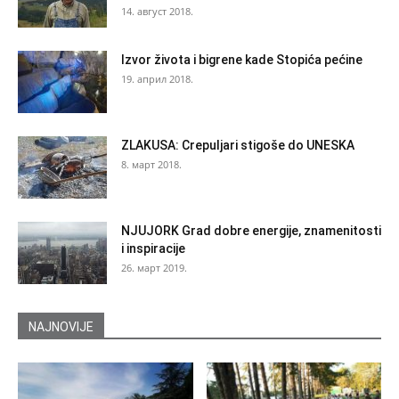
14. август 2018.
Izvor života i bigrene kade Stopića pećine
19. април 2018.
ZLAKUSA: Crepuljari stigoše do UNESKA
8. март 2018.
NJUJORK Grad dobre energije, znamenitosti
i inspiracije
26. март 2019.
NAJNOVIJE