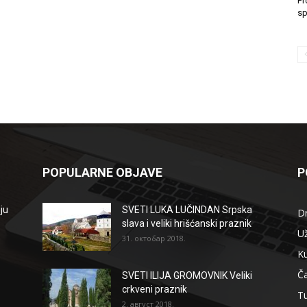
Pr
sp
POPULARNE OBJAVE
P
ju
SVETI LUKA LUČINDAN Srpska
D
slava i veliki hrišćanski praznik
Už
31. октобар 2018.
Ku
Ča
SVETI ILIJA GROMOVNIK Veliki
crkveni praznik
T
2. август 2018.