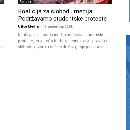
Politika
Koalicija za slobodu medija:
Podržavamo studentske proteste
Užice Media
-
12. децембар 2024.
Koalicija za slobodu medija podržava studentske
proteste, jer je reč o borbi za demokratiju, pravdu i
 i
slobodu govora u našem društvu, koje je aktuelni...