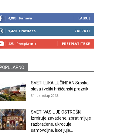
4,885
Fanova
LAJKUJ
1,420
Pratilaca
ZAPRATI
423
Pretplatnici
PRETPLATITE SE
POPULARNO
SVETI LUKA LUČINDAN Srpska
slava i veliki hrišćanski praznik
31. октобар 2018.
SVETI VASILIJE OSTROŠKI –
Izmiruje zavađene, zbratimljuje
razbraćene, ukroćuje
samovoljne, isceljuje...