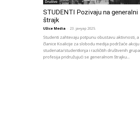
Društvo
STUDENTI Pozivaju na generalni
štrajk
Užice Media
-
23. јануар 2025.
Studenti zahtevaju potpunu obustavu aktivnosti, a
članice Koalicije za slobodu medija podržaće akciju
studenata/studentkinja i različitih društvenih grupa
profesija pridružujući se generalnom štrajku...