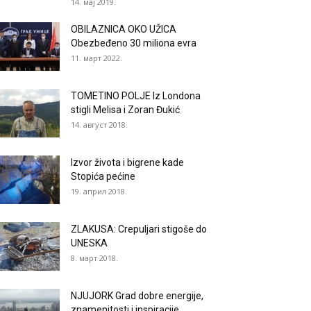
14. мај 2019.
OBILAZNICA OKO UŽICA
Obezbeđeno 30 miliona evra
11. март 2022.
TOMETINO POLJE Iz Londona
stigli Melisa i Zoran Đukić
14. август 2018.
Izvor života i bigrene kade
Stopića pećine
19. април 2018.
ZLAKUSA: Crepuljari stigoše do
UNESKA
8. март 2018.
NJUJORK Grad dobre energije,
znamenitosti i inspiracije