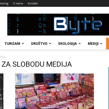
keting
O nama
Kontakt
TURIZAM
DRUŠTVO
EKOLOGIJA
MEDIJI
DIJA
JA ZA SLOBODU MEDIJA