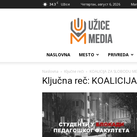
C
34.3
Четвртак, август 6, 2026
Mar
Užice
UžiceMedia
NASLOVNA
MESTO
PRIVREDA
Naslovna
Ključne reči
KOALICIJA ZA SLOBODU ME
Ključna reč: KOALICI