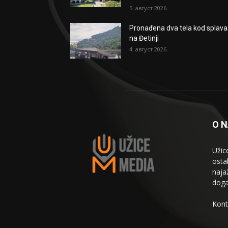
5. август 2026.
Pronađena dva tela kod splava
na Đetinji
4. август 2026.
O 
Užic
osta
naja
doga
Kont