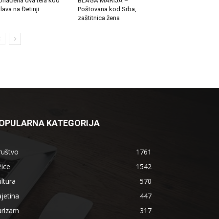
onađena dva tela kod
BLAGA MARIJA –
lava na Đetinji
Poštovana kod Srba,
zaštitnica žena
OPULARNA KATEGORIJA
ruštvo
1761
ice
1542
ltura
570
jetina
447
urizam
317