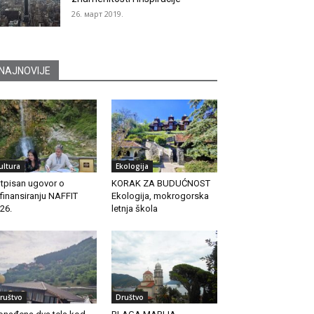
26. март 2019.
NAJNOVIJE
ultura
Ekologija
tpisan ugovor o
KORAK ZA BUDUĆNOST
finansiranju NAFFIT
Ekologija, mokrogorska
26.
letnja škola
ruštvo
Društvo