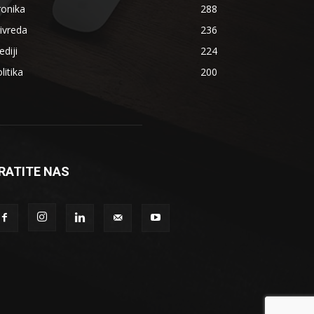
ronika
288
ivreda
236
diji
224
litika
200
RATITE NAS