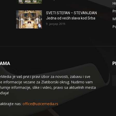
H
Pr
SVETI STEFAN – STEVANJDAN
Jedna od većih slava kod Srba
Me
9. јануар 2019.
Po
NAMA
P
eMedia je vaš prvi i pravi izbor za novosti, zabavu i sve
le informacije vezane za Zlatiborski okrug. Nudimo vam
žurnije informacije, slike i video, pravo sa aktuelnih mesta
đaja!
aktirajte nas:
office@uzicemedia.rs