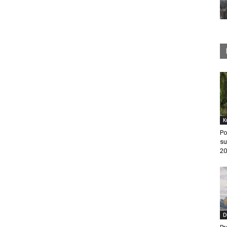
K
Po
su
20
D