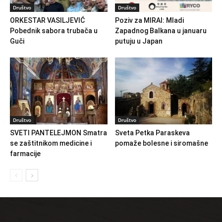
Društvo
Društvo
ORKESTAR VASILJEVIĆ
Poziv za MIRAI: Mladi
Pobednik sabora trubača u
Zapadnog Balkana u januaru
Guči
putuju u Japan
Društvo
Društvo
SVETI PANTELEJMON Smatra
Sveta Petka Paraskeva
se zaštitnikom medicine i
pomaže bolesne i siromašne
farmacije