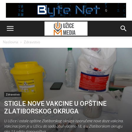
Naslovna
Zdravstvo
Zdravstvo
STIGLE NOVE VAKCINE U OPŠTINE
ZLATIBORSKOG OKRUGA
U Užice i ostale opštine Zlatiborskog okruga isporučene nove doze vakcina.
Vakcinacijom je u Užicu do sada obuhvaćeno 18, a u Zlatiborskom okrugu
oko 13 odsto stanovništva.