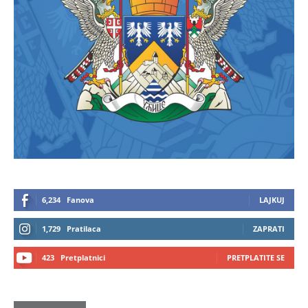
6,234
Fanova
LAJKUJ
1,729
Pratilaca
ZAPRATI
423
Pretplatnici
PRETPLATITE SE