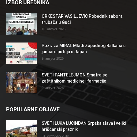
IZBOR UREDNIKA
ORKESTAR VASILJEVIĆ Pobednik sabora
trubača u Guči
10. август 2026.
Poziv za MIRAI: Mladi Zapadnog Balkana u
januaru putuju u Japan
9. август 2026.
SVETI PANTELEJMON Smatra se
zaštitnikom medicine i farmacije
9. август 2026.
POPULARNE OBJAVE
SVETI LUKA LUČINDAN Srpska slava i veliki
hrišćanski praznik
31. октобар 2018.