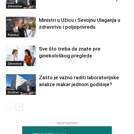
Zdravstvo
Ministri u Užicu i Sevojnu Ulaganja u
zdravstvo i poljoprivredu
Politika
Sve što treba da znate pre
ginekološkog pregleda
Zdravstvo
Zašto je važno raditi laboratorijske
analize makar jednom godišnje?
Društvo
- Advertisement -