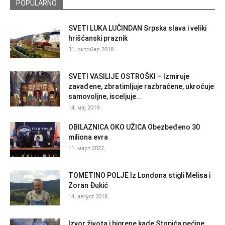
POPULARNO
SVETI LUKA LUČINDAN Srpska slava i veliki
hrišćanski praznik
31. октобар 2018.
SVETI VASILIJE OSTROŠKI – Izmiruje
zavađene, zbratimljuje razbraćene, ukroćuje
samovoljne, isceljuje...
14. мај 2019.
OBILAZNICA OKO UŽICA Obezbeđeno 30
miliona evra
11. март 2022.
TOMETINO POLJE Iz Londona stigli Melisa i
Zoran Đukić
14. август 2018.
Izvor života i bigrene kade Stopića pećine