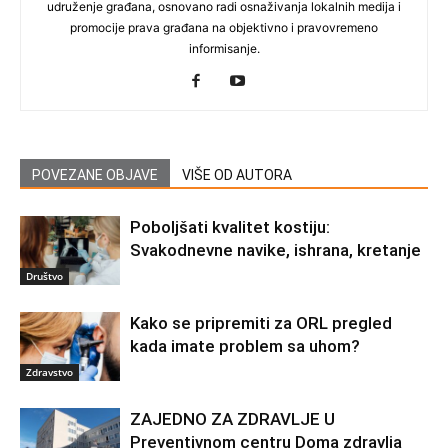
udruženje građana, osnovano radi osnaživanja lokalnih medija i
promocije prava građana na objektivno i pravovremeno
informisanje.
POVEZANE OBJAVE
VIŠE OD AUTORA
Poboljšati kvalitet kostiju:
Svakodnevne navike, ishrana, kretanje
Društvo
Kako se pripremiti za ORL pregled
kada imate problem sa uhom?
Zdravstvo
ZAJEDNO ZA ZDRAVLJE U
Preventivnom centru Doma zdravlja