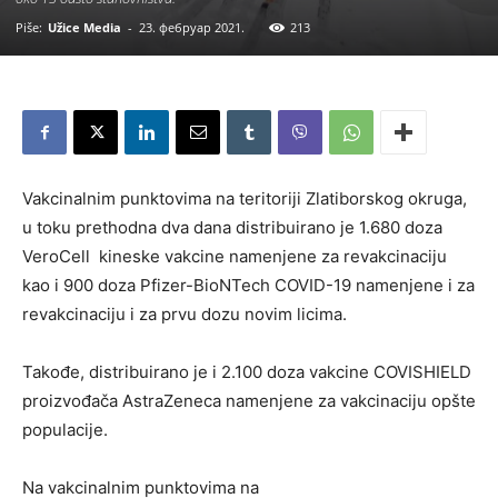
Piše:
Užice Media
-
23. фебруар 2021.
213
Vakcinalnim punktovima na teritoriji Zlatiborskog okruga,
u toku prethodna dva dana distribuirano je 1.680 doza
VeroCell kineske vakcine namenjene za revakcinaciju
kao i 900 doza Pfizer-BioNTech COVID-19 namenjene i za
revakcinaciju i za prvu dozu novim licima.
Takođe, distribuirano je i 2.100 doza vakcine COVISHIELD
proizvođača AstraZeneca namenjene za vakcinaciju opšte
populacije.
Na vakcinalnim punktovima na