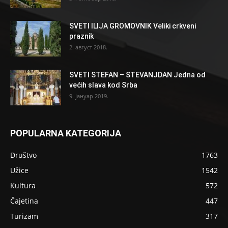
SVETI ILIJA GROMOVNIK Veliki crkveni
praznik
2. август 2018.
SVETI STEFAN – STEVANJDAN Jedna od
većih slava kod Srba
9. јануар 2019.
POPULARNA KATEGORIJA
Društvo
1763
Užice
1542
Kultura
572
Čajetina
447
Turizam
317