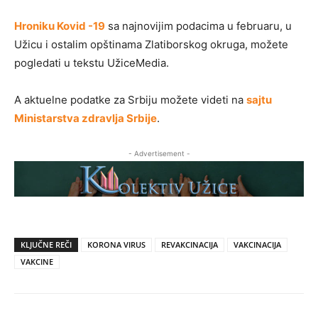
Hroniku Kovid -19
sa najnovijim podacima u februaru, u
Užicu i ostalim opštinama Zlatiborskog okruga, možete
pogledati u tekstu UžiceMedia.
A aktuelne podatke za Srbiju možete videti na
sajtu
Ministarstva zdravlja Srbije
.
- Advertisement -
KLJUČNE REČI
KORONA VIRUS
REVAKCINACIJA
VAKCINACIJA
VAKCINE