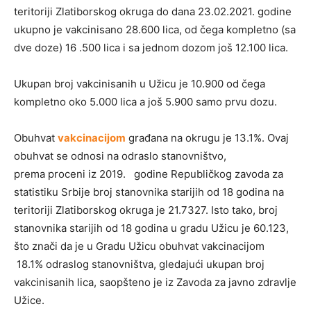
teritoriji Zlatiborskog okruga do dana 23.02.2021. godine
ukupno je vakcinisano 28.600 lica, od čega kompletno (sa
dve doze) 16 .500 lica i sa jednom dozom još 12.100 lica.
Ukupan broj vakcinisanih u Užicu je 10.900 od čega
kompletno oko 5.000 lica a još 5.900 samo prvu dozu.
Obuhvat
vakcinacijom
građana na okrugu je 13.1%. Ovaj
obuhvat se odnosi na odraslo stanovništvo,
prema proceni iz 2019. godine Republičkog zavoda za
statistiku Srbije broj stanovnika starijih od 18 godina na
teritoriji Zlatiborskog okruga je 21.7327. Isto tako, broj
stanovnika starijih od 18 godina u gradu Užicu je 60.123,
što znači da je u Gradu Užicu obuhvat vakcinacijom
18.1% odraslog stanovništva, gledajući ukupan broj
vakcinisanih lica, saopšteno je iz Zavoda za javno zdravlje
Užice.