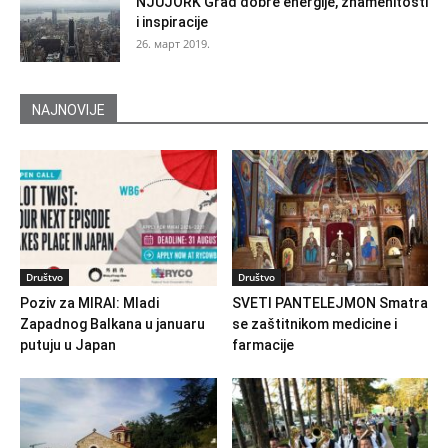
NJUJORK Grad dobre energije, znamenitosti
i inspiracije
26. март 2019.
NAJNOVIJE
Društvo
Društvo
Poziv za MIRAI: Mladi
SVETI PANTELEJMON Smatra
Zapadnog Balkana u januaru
se zaštitnikom medicine i
putuju u Japan
farmacije