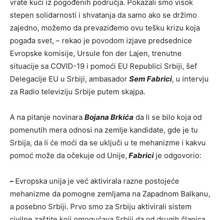
vrate kući iz pogođenih područja. Pokazali smo visok
stepen solidarnosti i shvatanja da samo ako se držimo
zajedno, možemo da prevaziđemo ovu tešku krizu koja
pogađa svet, – rekao je povodom izjave predsednice
Evropske komisije, Ursule fon der Lajen, trenutne
situacije sa COVID-19 i pomoći EU Republici Srbiji, šef
Delegacije EU u Srbiji, ambasador
Sem Fabrici
, u intervju
za Radio televiziju Srbije putem skajpa.
A na pitanje novinara
Bojana Brkića
da li se bilo koja od
pomenutih mera odnosi na zemlje kandidate, gde je tu
Srbija, da li će moći da se uključi u te mehanizme i kakvu
pomoć može da očekuje od Unije,
Fabrici
je odgovorio:
–
Evropska unija je već aktivirala razne postojeće
mehanizme da pomogne zemljama na Zapadnom Balkanu,
a posebno Srbiji. Prvo smo za Srbiju aktivirali sistem
civilne zaštite koji omogućava Srbiji da od drugih članica