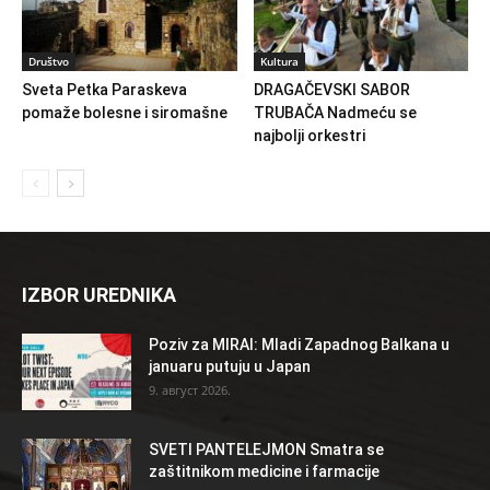
Društvo
Kultura
Sveta Petka Paraskeva
DRAGAČEVSKI SABOR
pomaže bolesne i siromašne
TRUBAČA Nadmeću se
najbolji orkestri
IZBOR UREDNIKA
Poziv za MIRAI: Mladi Zapadnog Balkana u
januaru putuju u Japan
9. август 2026.
SVETI PANTELEJMON Smatra se
zaštitnikom medicine i farmacije