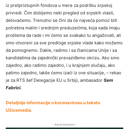
iz pretpristupnih fondova u mere za podršku srpskoj
privredi. Čim dobijemo neki pregled od srpskih vlasti,
delovaćemo. Trenutno se čini da će najveća pomoć biti
potrebna malim i srednjim preduzećima, koja sada imaju
problema da rade i mi ćemo se svakako tu angažovati, ali
smo otvoreni za sve predloge srpske vlade kako možemo
da pomognemo. Dakle, radimo i sa članicama Unije i sa
kandidatima da zajednički prevaziđemo okrizu. Ako smo
zajedno, ako radimo zajedno, i u krajnjem slučaju, ako
patimo zajedno, lakše ćemo izaći iz ove situacije, – rekao
je za RTS šef Delegacije EU u Srbiji, ambasador
Sem
Fabrici.
Detaljnije informacije o koronavirusu u tekstu
Užicemedia.
- Advertisement -