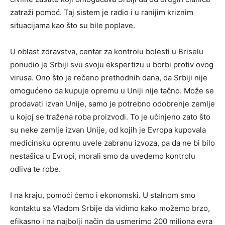
zatraži pomoć. Taj sistem je radio i u ranijim kriznim
situacijama kao što su bile poplave.
U oblast zdravstva, centar za kontrolu bolesti u Briselu
ponudio je Srbiji svu svoju ekspertizu u borbi protiv ovog
virusa. Ono što je rečeno prethodnih dana, da Srbiji nije
omogućeno da kupuje opremu u Uniji nije tačno. Može se
prodavati izvan Unije, samo je potrebno odobrenje zemlje
u kojoj se tražena roba proizvodi. To je učinjeno zato što
su neke zemlje izvan Unije, od kojih je Evropa kupovala
medicinsku opremu uvele zabranu izvoza, pa da ne bi bilo
nestašica u Evropi, morali smo da uvedemo kontrolu
odliva te robe.
I na kraju, pomoći ćemo i ekonomski. U stalnom smo
kontaktu sa Vladom Srbije da vidimo kako možemo brzo,
efikasno i na najbolji način da usmerimo 200 miliona evra