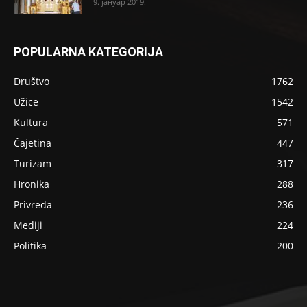
9. јануар 2019.
POPULARNA KATEGORIJA
Društvo
1762
Užice
1542
Kultura
571
Čajetina
447
Turizam
317
Hronika
288
Privreda
236
Mediji
224
Politika
200