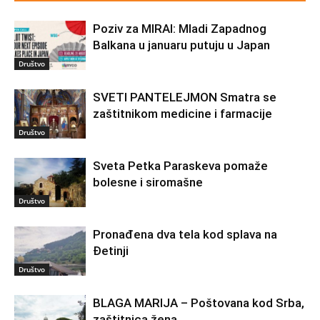
Poziv za MIRAI: Mladi Zapadnog
Balkana u januaru putuju u Japan
Društvo
SVETI PANTELEJMON Smatra se
zaštitnikom medicine i farmacije
Društvo
Sveta Petka Paraskeva pomaže
bolesne i siromašne
Društvo
Pronađena dva tela kod splava na
Đetinji
Društvo
BLAGA MARIJA – Poštovana kod Srba,
zaštitnica žena