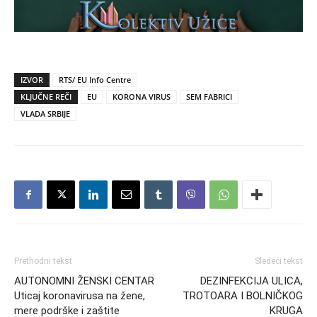
IZVOR
RTS/ EU Info Centre
KLJUČNE REČI
EU
KORONA VIRUS
SEM FABRICI
VLADA SRBIJE
Prethodni tekst
Sledeći tekst
AUTONOMNI ŽENSKI CENTAR
DEZINFEKCIJA ULICA,
Uticaj koronavirusa na žene,
TROTOARA I BOLNIČKOG
mere podrške i zaštite
KRUGA