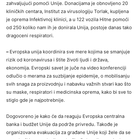
zahvaljujući pomoći Unije. Donacijama je obnovljeno 20
kliničkih centara, Institut za virusologiju Torlak, kupljena
je oprema Infektivnoj klinici, a u 122 vozila Hitne pomoći
od 250 koliko nam ih je donirala Unija, postoje danas tako
dragoceni respiratori.
–
Evropska unija koordinira sve mere kojima se smanjuje
rizik od koronavirusa i štite životi ljudi i država,
ekonomija. Evropski savet je juče na video konferenciji
odlučio o merama za suzbijanje epidemije, o mobilisanju
svih snaga za proizvodnju i nabavku važnih stvari kao što
su maske, respiratori i medicinska oprema, kako bi sve to
stiglo gde je najpotrebnije.
Dogovoreno je kako će da reaguju Evropska centralna
banka i budžet Unije da podrže privredu. Takođe je
organizovana evakuacija za građane Unije koji žele da se