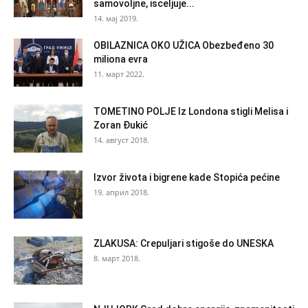
samovoljne, isceljuje...
14. мај 2019.
OBILAZNICA OKO UŽICA Obezbeđeno 30
miliona evra
11. март 2022.
TOMETINO POLJE Iz Londona stigli Melisa i
Zoran Đukić
14. август 2018.
Izvor života i bigrene kade Stopića pećine
19. април 2018.
ZLAKUSA: Crepuljari stigoše do UNESKA
8. март 2018.