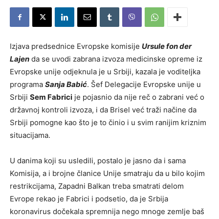
Izjava predsednice Evropske komisije
Ursule fon der
Lajen
da se uvodi zabrana izvoza medicinske opreme iz
Evropske unije odjeknula je u Srbiji, kazala je voditeljka
programa
Sanja Babić
. Šef Delegacije Evropske unije u
Srbiji
Sem Fabrici
je pojasnio da nije reč o zabrani već o
državnoj kontroli izvoza, i da Brisel već traži načine da
Srbiji pomogne kao što je to činio i u svim ranijim kriznim
situacijama.
U danima koji su usledili, postalo je jasno da i sama
Komisija, a i brojne članice Unije smatraju da u bilo kojim
restrikcijama, Zapadni Balkan treba smatrati delom
Evrope rekao je Fabrici i podsetio, da je Srbija
koronavirus dočekala spremnija nego mnoge zemlje baš