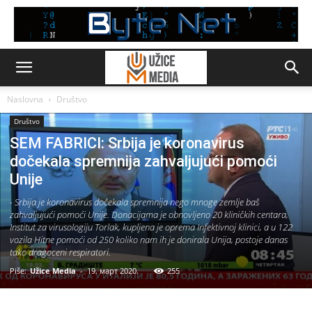
Naslovna
Društvo
Društvo
SEM FABRICI: Srbija je koronavirus
dočekala spremnija zahvaljujući pomoći
Unije
- Srbija je koronavirus dočekala spremnija nego mnoge zemlje baš
zahvaljujući pomoći Unije. Donacijama je obnovljeno 20 kliničkih centara,
Institut za virusologiju Torlak, kupljena je oprema Infektivnoj klinici, a u 122
vozila Hitne pomoći od 250 koliko nam ih je donirala Unija, postoje danas
tako dragoceni respiratori.
Piše:
Užice Media
-
19. март 2020.
255