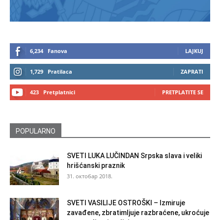
6,234
Fanova
LAJKUJ
1,729
Pratilaca
ZAPRATI
423
Pretplatnici
PRETPLATITE SE
POPULARNO
SVETI LUKA LUČINDAN Srpska slava i veliki
hrišćanski praznik
31. октобар 2018.
SVETI VASILIJE OSTROŠKI – Izmiruje
zavađene, zbratimljuje razbraćene, ukroćuje