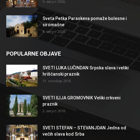
9. август 2026.
Sveta Petka Paraskeva pomaže bolesne i
siromašne
8. август 2026.
POPULARNE OBJAVE
SVETI LUKA LUČINDAN Srpska slava i veliki
hrišćanski praznik
31. октобар 2018.
SVETI ILIJA GROMOVNIK Veliki crkveni
praznik
2. август 2018.
SVETI STEFAN – STEVANJDAN Jedna od
većih slava kod Srba