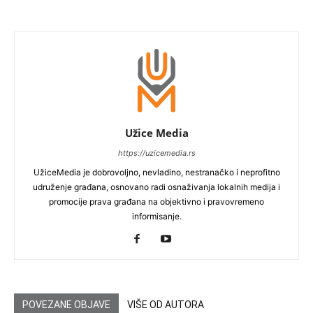
Užice Media
https://uzicemedia.rs
UžiceMedia je dobrovoljno, nevladino, nestranačko i neprofitno
udruženje građana, osnovano radi osnaživanja lokalnih medija i
promocije prava građana na objektivno i pravovremeno
informisanje.
POVEZANE OBJAVE
VIŠE OD AUTORA