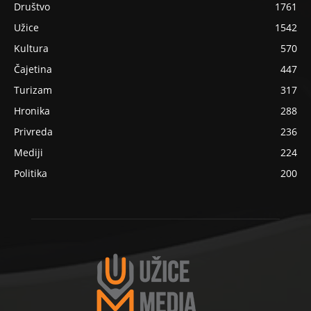
Društvo
1761
Užice
1542
Kultura
570
Čajetina
447
Turizam
317
Hronika
288
Privreda
236
Mediji
224
Politika
200