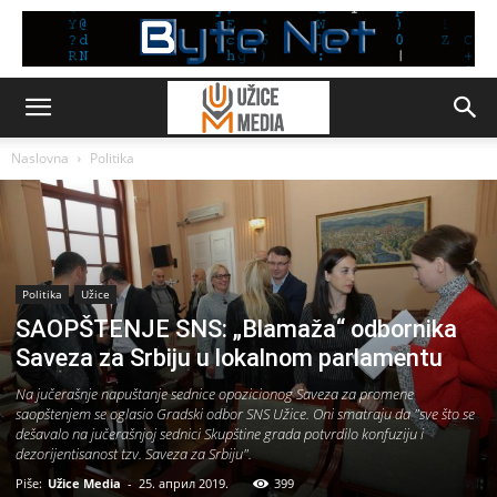
Naslovna
Politika
Politika
Užice
SAOPŠTENJE SNS: „Blamaža“ odbornika
Saveza za Srbiju u lokalnom parlamentu
Na jučerašnje napuštanje sednice opozicionog Saveza za promene
saopštenjem se oglasio Gradski odbor SNS Užice. Oni smatraju da "sve što se
dešavalo na jučerašnjoj sednici Skupštine grada potvrdilo konfuziju i
dezorijentisanost tzv. Saveza za Srbiju".
Piše:
Užice Media
-
25. април 2019.
399