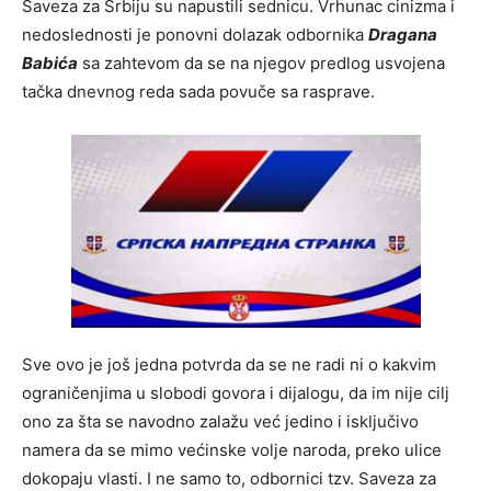
Saveza za Srbiju su napustili sednicu. Vrhunac cinizma i
nedoslednosti je ponovni dolazak odbornika
Dragana
Babića
sa zahtevom da se na njegov predlog usvojena
tačka dnevnog reda sada povuče sa rasprave.
Sve ovo je još jedna potvrda da se ne radi ni o kakvim
ograničenjima u slobodi govora i dijalogu, da im nije cilj
ono za šta se navodno zalažu već jedino i isključivo
namera da se mimo većinske volje naroda, preko ulice
dokopaju vlasti. I ne samo to, odbornici tzv. Saveza za