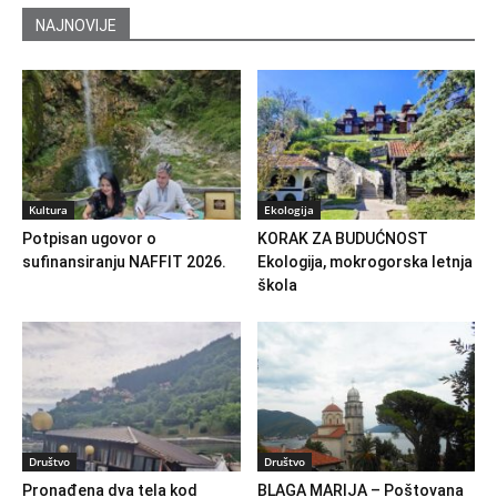
NAJNOVIJE
Kultura
Ekologija
Potpisan ugovor o
KORAK ZA BUDUĆNOST
sufinansiranju NAFFIT 2026.
Ekologija, mokrogorska letnja
škola
Društvo
Društvo
Pronađena dva tela kod
BLAGA MARIJA – Poštovana