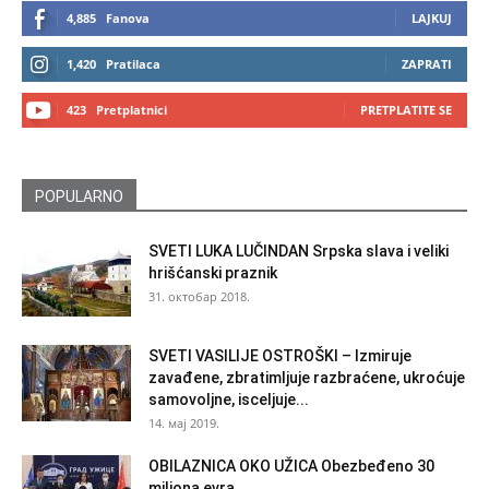
4,885
Fanova
LAJKUJ
1,420
Pratilaca
ZAPRATI
423
Pretplatnici
PRETPLATITE SE
POPULARNO
SVETI LUKA LUČINDAN Srpska slava i veliki
hrišćanski praznik
31. октобар 2018.
SVETI VASILIJE OSTROŠKI – Izmiruje
zavađene, zbratimljuje razbraćene, ukroćuje
samovoljne, isceljuje...
14. мај 2019.
OBILAZNICA OKO UŽICA Obezbeđeno 30
miliona evra