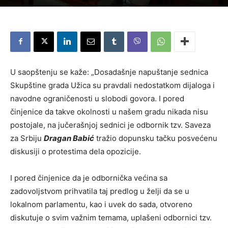
U saopštenju se kaže: „Dosadašnje napuštanje sednica
Skupštine grada Užica su pravdali nedostatkom dijaloga i
navodne ograničenosti u slobodi govora. I pored
činjenice da takve okolnosti u našem gradu nikada nisu
postojale, na jučerašnjoj sednici je odbornik tzv. Saveza
za Srbiju
Dragan Babić
tražio dopunsku tačku posvećenu
diskusiji o protestima dela opozicije.
I pored činjenice da je odbornička većina sa
zadovoljstvom prihvatila taj predlog u želji da se u
lokalnom parlamentu, kao i uvek do sada, otvoreno
diskutuje o svim važnim temama, uplašeni odbornici tzv.