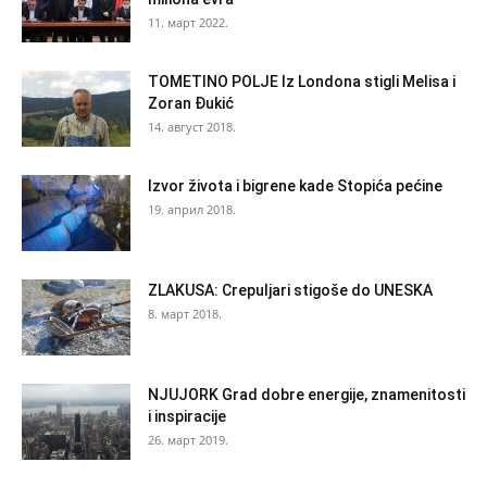
11. март 2022.
TOMETINO POLJE Iz Londona stigli Melisa i
Zoran Đukić
14. август 2018.
Izvor života i bigrene kade Stopića pećine
19. април 2018.
ZLAKUSA: Crepuljari stigoše do UNESKA
8. март 2018.
NJUJORK Grad dobre energije, znamenitosti
i inspiracije
26. март 2019.