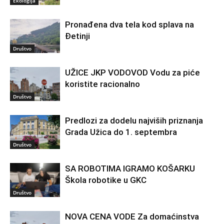
Ekologija
Pronađena dva tela kod splava na
Đetinji
Društvo
UŽICE JKP VODOVOD Vodu za piće
koristite racionalno
Društvo
Predlozi za dodelu najviših priznanja
Grada Užica do 1. septembra
Društvo
SA ROBOTIMA IGRAMO KOŠARKU
Škola robotike u GKC
Društvo
NOVA CENA VODE Za domaćinstva