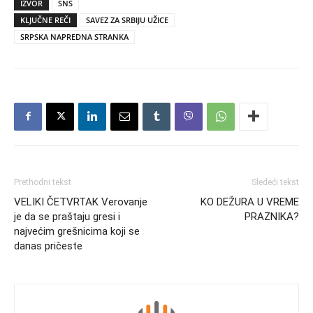
IZVOR
SNS
KLJUČNE REČI
SAVEZ ZA SRBIJU UŽICE
SRPSKA NAPREDNA STRANKA
Prethodni tekst
Sledeći tekst
VELIKI ČETVRTAK Verovanje
KO DEŽURA U VREME
je da se praštaju gresi i
PRAZNIKA?
najvećim grešnicima koji se
danas pričeste