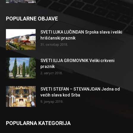
POPULARNE OBJAVE
SVETI LUKA LUČINDAN Srpska slava i veliki
hrišćanski praznik
31. октобар 2018.
SVETI ILIJA GROMOVNIK Veliki crkveni
praznik
2. август 2018.
SVETI STEFAN – STEVANJDAN Jedna od
većih slava kod Srba
9. јануар 2019.
POPULARNA KATEGORIJA