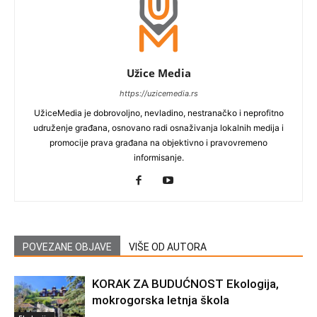
Užice Media
https://uzicemedia.rs
UžiceMedia je dobrovoljno, nevladino, nestranačko i neprofitno
udruženje građana, osnovano radi osnaživanja lokalnih medija i
promocije prava građana na objektivno i pravovremeno
informisanje.
POVEZANE OBJAVE
VIŠE OD AUTORA
KORAK ZA BUDUĆNOST Ekologija,
mokrogorska letnja škola