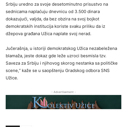
Srbiju uredno za svoje desetominutno prisustvo na
sednicama naplaćuju dnevnicu od 3.500 dinara
dokazujući, valjda, da bez obzira na svoj bojkot
demokratskih institucija koriste svaku priliku da iz
džepova građana Užica naplate svoj nerad.
Jučerašnja, u istoriji demokratskog Užica nezabeležena
blamaža, jeste dokaz gde leže uzroci besmisla tzv.
Saveza za Srbiju i njihovog skorog nestanka sa političke
scene,“ kaže se u saopštenju Gradskog odbora SNS
Užice.
- Advertisement -