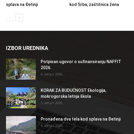
splava na Đetinji
kod Srba, zaštitnica žena
IZBOR UREDNIKA
Potpisan ugovor o sufinansiranju NAFFIT
2026.
6. август 2026.
KORAK ZA BUDUĆNOST Ekologija,
mokrogorska letnja škola
5. август 2026.
Pronađena dva tela kod splava na Đetinji
4. август 2026.