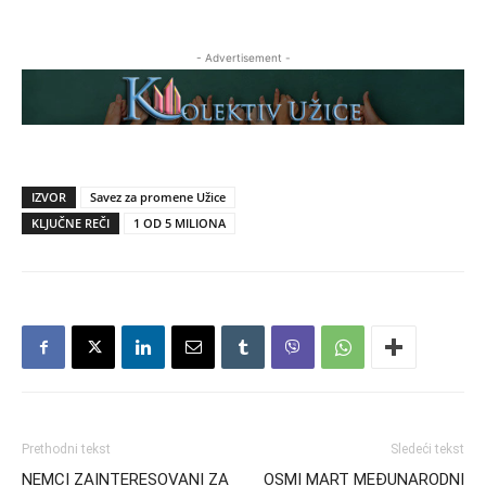
- Advertisement -
IZVOR
Savez za promene Užice
KLJUČNE REČI
1 OD 5 MILIONA
Prethodni tekst
Sledeći tekst
NEMCI ZAINTERESOVANI ZA
OSMI MART MEĐUNARODNI