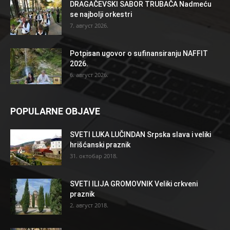
DRAGAČEVSKI SABOR TRUBAČA Nadmeću
se najbolji orkestri
7. август 2026.
Potpisan ugovor o sufinansiranju NAFFIT
2026.
6. август 2026.
POPULARNE OBJAVE
SVETI LUKA LUČINDAN Srpska slava i veliki
hrišćanski praznik
31. октобар 2018.
SVETI ILIJA GROMOVNIK Veliki crkveni
praznik
2. август 2018.