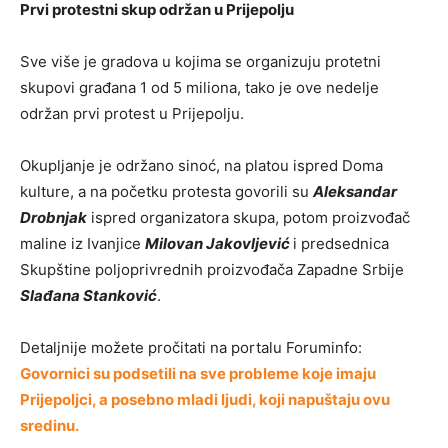
Prvi protestni skup održan u Prijepolju
Sve više je gradova u kojima se organizuju protetni
skupovi građana 1 od 5 miliona, tako je ove nedelje
održan prvi protest u Prijepolju.
Okupljanje je održano sinoć, na platou ispred Doma
kulture, a na početku protesta govorili su
Aleksandar
Drobnjak
ispred organizatora skupa, potom proizvođač
maline iz Ivanjice
Milovan Jakovljević
i predsednica
Skupštine poljoprivrednih proizvođača Zapadne Srbije
Slađana Stanković
.
Detaljnije možete pročitati na portalu Foruminfo:
Govornici su podsetili na sve probleme koje imaju
Prijepoljci, a posebno mladi ljudi, koji napuštaju ovu
sredinu.