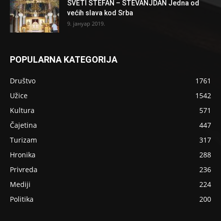
SVETI STEFAN – STEVANJDAN Jedna od
većih slava kod Srba
9. јануар 2019.
POPULARNA KATEGORIJA
Društvo
1761
Užice
1542
Kultura
571
Čajetina
447
Turizam
317
Hronika
288
Privreda
236
Mediji
224
Politika
200