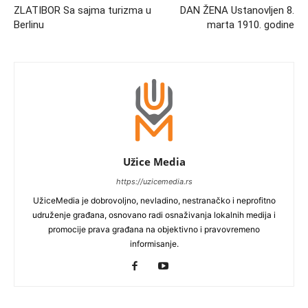
ZLATIBOR Sa sajma turizma u
DAN ŽENA Ustanovljen 8.
Berlinu
marta 1910. godine
Užice Media
https://uzicemedia.rs
UžiceMedia je dobrovoljno, nevladino, nestranačko i neprofitno
udruženje građana, osnovano radi osnaživanja lokalnih medija i
promocije prava građana na objektivno i pravovremeno
informisanje.