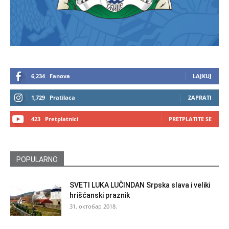
6,234
Fanova
LAJKUJ
1,729
Pratilaca
ZAPRATI
423
Pretplatnici
PRETPLATITE SE
POPULARNO
SVETI LUKA LUČINDAN Srpska slava i veliki
hrišćanski praznik
31. октобар 2018.