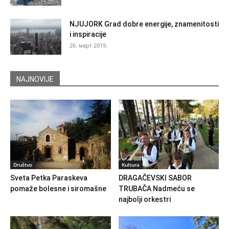
NJUJORK Grad dobre energije, znamenitosti
i inspiracije
26. март 2019.
NAJNOVIJE
Društvo
Kultura
Sveta Petka Paraskeva
DRAGAČEVSKI SABOR
pomaže bolesne i siromašne
TRUBAČA Nadmeću se
najbolji orkestri