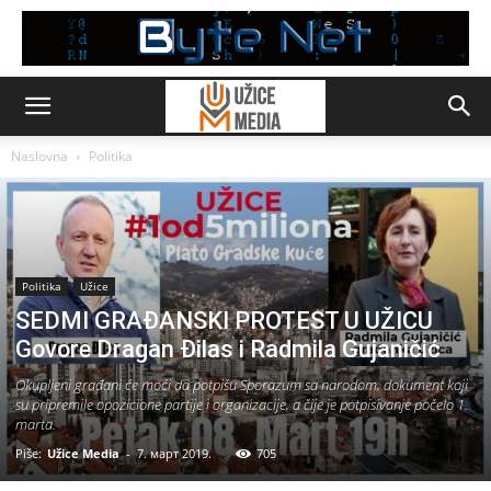
Naslovna
Politika
Politika
Užice
SEDMI GRAĐANSKI PROTEST U UŽICU
Govore Dragan Đilas i Radmila Gujaničić
Okupljeni građani će moći da potpišu Sporazum sa narodom, dokument koji
su pripremile opozicione partije i organizacije, a čije je potpisivanje počelo 1.
marta.
Piše:
Užice Media
-
7. март 2019.
705