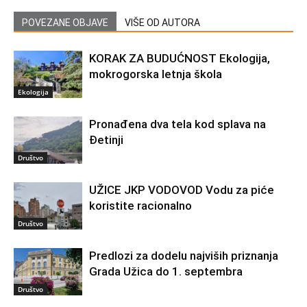
POVEZANE OBJAVE
VIŠE OD AUTORA
KORAK ZA BUDUĆNOST Ekologija,
mokrogorska letnja škola
Ekologija
Pronađena dva tela kod splava na
Đetinji
Društvo
UŽICE JKP VODOVOD Vodu za piće
koristite racionalno
Društvo
Predlozi za dodelu najviših priznanja
Grada Užica do 1. septembra
Društvo