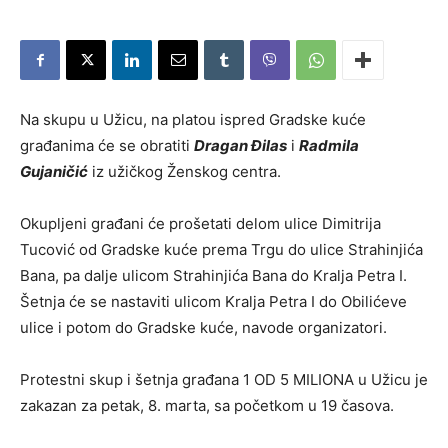
Na skupu u Užicu, na platou ispred Gradske kuće
građanima će se obratiti
Dragan Đilas
i
Radmila
Gujaničić
iz užičkog Ženskog centra.
Okupljeni građani će prošetati delom ulice Dimitrija
Tucović od Gradske kuće prema Trgu do ulice Strahinjića
Bana, pa dalje ulicom Strahinjića Bana do Kralja Petra I.
Šetnja će se nastaviti ulicom Kralja Petra I do Obilićeve
ulice i potom do Gradske kuće, navode organizatori.
Protestni skup i šetnja građana 1 OD 5 MILIONA u Užicu je
zakazan za petak, 8. marta, sa početkom u 19 časova.