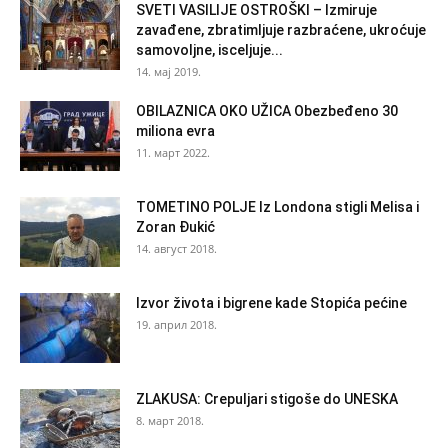
SVETI VASILIJE OSTROŠKI – Izmiruje
zavađene, zbratimljuje razbraćene, ukroćuje
samovoljne, isceljuje...
14. мај 2019.
OBILAZNICA OKO UŽICA Obezbeđeno 30
miliona evra
11. март 2022.
TOMETINO POLJE Iz Londona stigli Melisa i
Zoran Đukić
14. август 2018.
Izvor života i bigrene kade Stopića pećine
19. април 2018.
ZLAKUSA: Crepuljari stigoše do UNESKA
8. март 2018.