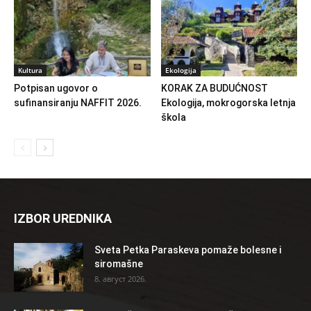
Kultura
Ekologija
Potpisan ugovor o
KORAK ZA BUDUĆNOST
sufinansiranju NAFFIT 2026.
Ekologija, mokrogorska letnja
škola
IZBOR UREDNIKA
Sveta Petka Paraskeva pomaže bolesne i
siromašne
8. август 2026.