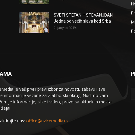
H
Pr
SVETI STEFAN – STEVANJDAN
Jedna od većih slava kod Srba
Me
9. јануар 2019.
Po
NAMA
P
eMedia je vaš prvi i pravi izbor za novosti, zabavu i sve
le informacije vezane za Zlatiborski okrug. Nudimo vam
žurnije informacije, slike i video, pravo sa aktuelnih mesta
đaja!
aktirajte nas:
office@uzicemedia.rs