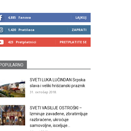
4,885
Fanova
LAJKUJ
1,420
Pratilaca
ZAPRATI
423
Pretplatnici
PRETPLATITE SE
POPULARNO
SVETI LUKA LUČINDAN Srpska
slava i veliki hrišćanski praznik
31. октобар 2018.
SVETI VASILIJE OSTROŠKI –
Izmiruje zavađene, zbratimljuje
razbraćene, ukroćuje
samovoljne, isceljuje...