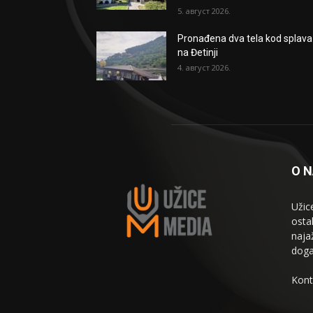
5. август 2026.
Pronađena dva tela kod splava
na Đetinji
4. август 2026.
O 
Užic
osta
naja
doga
Kont