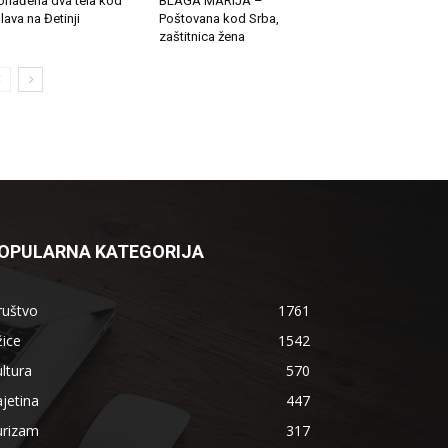
onađena dva tela kod
BLAGA MARIJA –
lava na Đetinji
Poštovana kod Srba,
zaštitnica žena
OPULARNA KATEGORIJA
ruštvo
1761
ice
1542
ltura
570
jetina
447
urizam
317