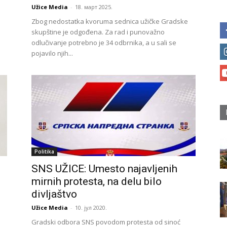
Užice Media
-
18. март 2025.
Zbog nedostatka kvoruma sednica užičke Gradske
skupštine je odgođena. Za rad i punovažno
odlučivanje potrebno je 34 odbrnika, a u sali se
pojavilo njih...
Politika
SNS UŽICE: Umesto najavljenih
mirnih protesta, na delu bilo
divljaštvo
Užice Media
-
10. јул 2020.
Gradski odbora SNS povodom protesta od sinoć