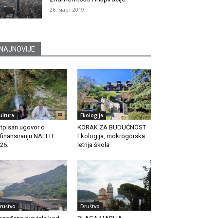
26. март 2019.
NAJNOVIJE
ultura
Ekologija
tpisan ugovor o
KORAK ZA BUDUĆNOST
finansiranju NAFFIT
Ekologija, mokrogorska
26.
letnja škola
ruštvo
Društvo