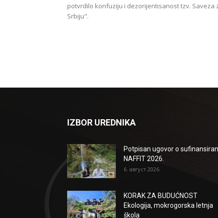
potvrdilo konfuziju i dezorijentisanost tzv. Saveza 
Srbiju".
IZBOR UREDNIKA
Potpisan ugovor o sufinansiran
NAFFIT 2026.
6. август 2026.
KORAK ZA BUDUĆNOST
Ekologija, mokrogorska letnja
škola