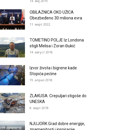
14. мај 2019.
OBILAZNICA OKO UŽICA
Obezbeđeno 30 miliona evra
11. март 2022.
TOMETINO POLJE Iz Londona
stigli Melisa i Zoran Đukić
14. август 2018.
Izvor života i bigrene kade
Stopića pećine
19. април 2018.
ZLAKUSA: Crepuljari stigoše do
UNESKA
8. март 2018.
NJUJORK Grad dobre energije,
znamenitosti i inspiracije