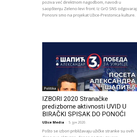
poziva već direktnom nagodbom, navodi u
saopštenju Zeleno-levi front. Iz GrO SNS odgovaraj
Ponosni smo na projekat Užice-Prestonica kulture.
Politika
IZBORI 2020 Stranačke
predizborne aktivnosti UVID U
BIRAČKI SPISAK DO PONOĆI
Užice Media
-
5. јун 2020.
Pošto se izbori približavaju užičke stranke su ovih