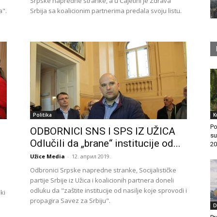
Srpske napredne stranke, a u Čajetini je Zdrava
a".
Srbija sa koalicionim partnerima predala svoju listu.
Politika
K
Po
ODBORNICI SNS I SPS IZ UŽICA
su
Odlučili da „brane“ institucije od...
20
Užice Media
-
12. април 2019.
Odbronici Srpske napredne stranke, Socijalističke
partije Srbije iz Užica i koalicionih partnera doneli
odluku da "zaštite institucije od nasilje koje sprovodi i
ki
propagira Savez za Srbiju".
D