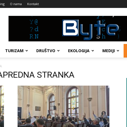
ing
O nama
Kontakt
TURIZAM
DRUŠTVO
EKOLOGIJA
MEDIJI
A
 NAPREDNA STRANKA