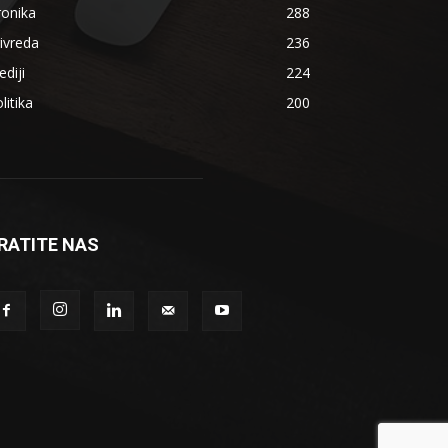
ronika
288
ivreda
236
diji
224
litika
200
RATITE NAS