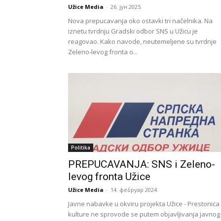
Užice Media
-
26. јун 2025.
Nova prepucavanja oko ostavki tri načelnika. Na
iznetu tvrdnju Gradski odbor SNS u Užicu je
reagovao. Kako navode, neutemeljene su tvrdnje
Zeleno-levog fronta o...
Politika
PREPUCAVANJA: SNS i Zeleno-
levog fronta Užice
Užice Media
-
14. фебруар 2024.
Javne nabavke u okviru projekta Užice - Prestonica
kulture ne sprovode se putem objavljivanja javnog