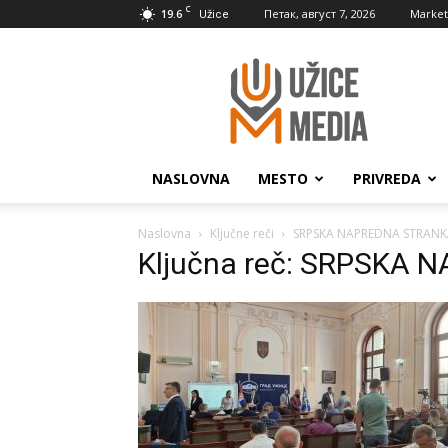
C
19.6
Петак, август 7, 2026
Market
Užice
UžiceMedia
NASLOVNA
MESTO
PRIVREDA
Naslovna
Ključne reči
SRPSKA NAPREDNA STRANK
Ključna reč: SRPSKA