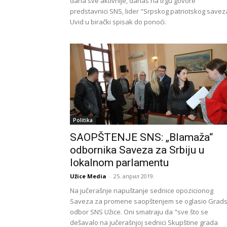
dana sve aktivnije, danas na trgu govore
predstavnici SNS, lider "Srpskog patriotskog savez
Uvid u birački spisak do ponoći.
Politika
SAOPŠTENJE SNS: „Blamaža“
odbornika Saveza za Srbiju u
lokalnom parlamentu
Užice Media
-
25. април 2019.
Na jučerašnje napuštanje sednice opozicionog
Saveza za promene saopštenjem se oglasio Grads
odbor SNS Užice. Oni smatraju da "sve što se
dešavalo na jučerašnjoj sednici Skupštine grada