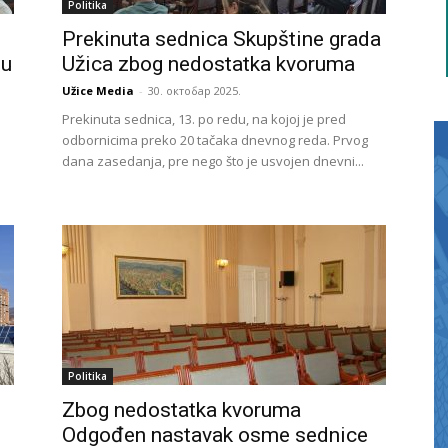
Politika
Prekinuta sednica Skupštine grada
nu
Užica zbog nedostatka kvoruma
Užice Media
-
30. октобар 2025.
Prekinuta sednica, 13. po redu, na kojoj je pred
odbornicima preko 20 tačaka dnevnog reda. Prvog
u
dana zasedanja, pre nego što je usvojen dnevni...
Politika
Zbog nedostatka kvoruma
Odgođen nastavak osme sednice