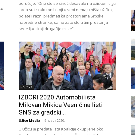
poručuje: “Ono što se sinoć dešavalo na užičkom trgu
u:
kada su iz ruku,onih koji u sebi nemaju ništa užičko,
poleteli razni predmeti ka prostorijama Srpske
napredne stranke, samo zato što u tim prostorija
sede ljud ikoji drugačije misle”.
Politika
IZBORI 2020 Automobilista
Milovan Mikica Vesnić na listi
SNS za gradski...
Užice Media
-
9. март 2020.
U Užicu je predata lista Koalicije okupljene oko