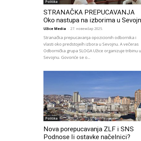
Politika
STRANAČKA PREPUCAVANJA
Oko nastupa na izborima u Sevoj
Užice Media
-
27. новембар 2025.
Stranačka prepucavanja opozicionih odbornika i
vlasti oko predstojeíh izbora u Sevojnu. A večeras
Odbornička grupa SLOGA Užice organizuje tribinu 
Sevojnu. Govoriće se o...
Politika
Nova porepucavanja ZLF i SNS
Podnose li ostavke načelnici?