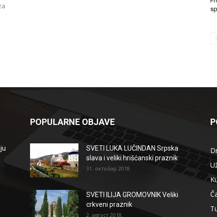
Pr
za
sp
POPULARNE OBJAVE
P
ju
SVETI LUKA LUČINDAN Srpska
D
slava i veliki hrišćanski praznik
Už
31. октобар 2018.
Ku
Ča
SVETI ILIJA GROMOVNIK Veliki
crkveni praznik
T
2. август 2018.